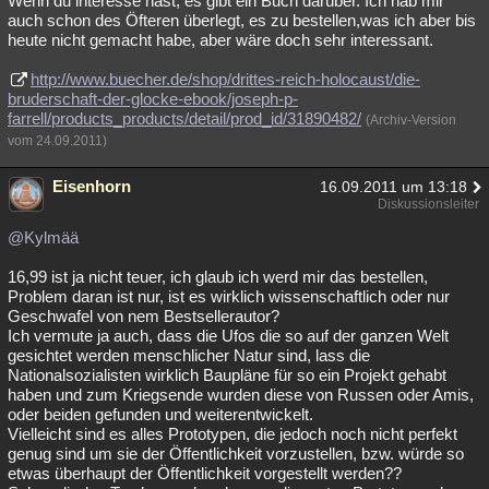
Wenn du interesse hast, es gibt ein Buch darüber. Ich hab mir
auch schon des Öfteren überlegt, es zu bestellen,was ich aber bis
heute nicht gemacht habe, aber wäre doch sehr interessant.
http://www.buecher.de/shop/drittes-reich-holocaust/die-
bruderschaft-der-glocke-ebook/joseph-p-
farrell/products_products/detail/prod_id/31890482/
(Archiv-Version
vom 24.09.2011)
Eisenhorn
16.09.2011 um 13:18
Diskussionsleiter
@Kylmää
16,99 ist ja nicht teuer, ich glaub ich werd mir das bestellen,
Problem daran ist nur, ist es wirklich wissenschaftlich oder nur
Geschwafel von nem Bestsellerautor?
Ich vermute ja auch, dass die Ufos die so auf der ganzen Welt
gesichtet werden menschlicher Natur sind, lass die
Nationalsozialisten wirklich Baupläne für so ein Projekt gehabt
haben und zum Kriegsende wurden diese von Russen oder Amis,
oder beiden gefunden und weiterentwickelt.
Vielleicht sind es alles Prototypen, die jedoch noch nicht perfekt
genug sind um sie der Öffentlichkeit vorzustellen, bzw. würde so
etwas überhaupt der Öffentlichkeit vorgestellt werden??