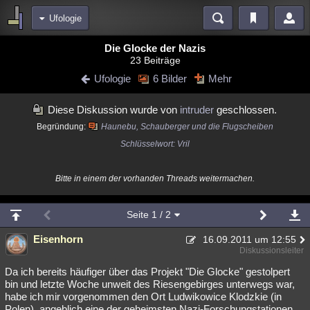
Ufologie
Bereiche
Die Glocke der Nazis
23 Beiträge
Echtzeit
Diskussionen
Blogs
Videos
Statistiken
Ufologie
6 Bilder
Mehr
Chat
Wiki
Neuigkeiten
2
Diese Diskussion wurde von
intruder
geschlossen.
meine Rubriken
Begründung:
Haunebu, Schauberger und die Flugscheiben
Menschen
Wissenschaft
Politik
Mystery
Kriminalfälle
Schlüsselwort: Vril
Spiritualität
Verschwörungen
Technologie
Ufologie
Bitte in einem der vorhanden Threads weitermachen.
Natur
Umfragen
Unterhaltung
weitere Rubriken
Seite
1
/ 2
Philosophie
Träume
Orte
Esoterik
Literatur
Eisenhorn
16.09.2011 um 12:55
Diskussionsleiter
Astronomie
Helpdesk
Gruppen
Gaming
Filme
Da ich bereits häufiger über das Projekt "Die Glocke" gestolpert
Musik
Clash
Verbesserungen
Allmystery
English
bin und letzte Woche unweit des Riesengebirges unterwegs war,
habe ich mir vorgenommen den Ort Ludwikowice Klodzkie (in
Übersichten
Polen), angeblich eine der geheimsten Nazi-Forschungstationen,