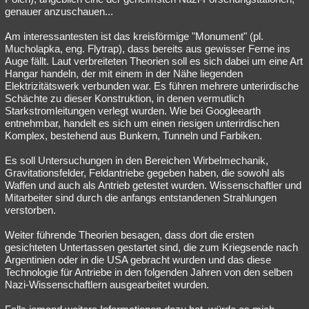
genauer anzuschauen...
Besucht
Teilgenommen
Alle
Neue
Geschlossen
Am interessantesten ist das kreisförmige "Monument" (pl.
Lesenswert
Schlüsselwörter
Mucholapka, eng. Flytrap), dass bereits aus gewisser Ferne ins
Auge fällt. Laut verbreiteten Theorien soll es sich dabei um eine Art
Hangar handeln, der mit einem in der Nähe liegenden
Elektrizitätswerk verbunden war. Es führen mehrere unterirdische
Schächte zu dieser Konstruktion, in denen vermutlich
Starkstromleitungen verlegt wurden. Wie bei Googleearth
entnehmbar, handelt es sich um einen riesigen unterirdischen
Komplex, bestehend aus Bunkern, Tunneln und Farbiken.
Es soll Untersuchungen in den Bereichen Wirbelmechanik,
Gravitationsfelder, Feldantriebe gegeben haben, die sowohl als
Waffen und auch als Antrieb getestet wurden. Wissenschaftler und
Mitarbeiter sind durch die anfangs entstandenen Strahlungen
verstorben.
Weiter führende Theorien besagen, dass dort die ersten
gesichteten Untertassen gestartet sind, die zum Kriegsende nach
Argentinien oder in die USA gebracht wurden und das diese
Technologie für Antriebe in den folgenden Jahren von den selben
Nazi-Wissenschaftlern ausgearbeitet wurden.