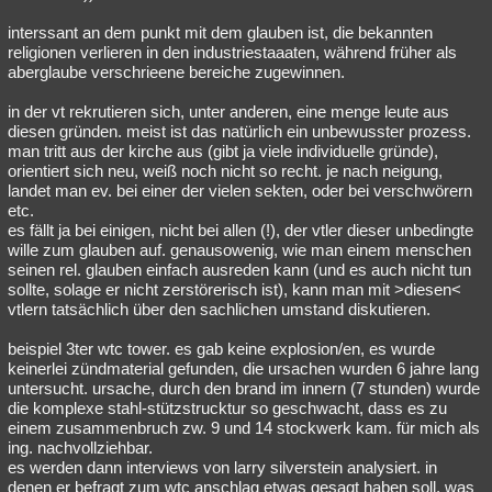
interssant an dem punkt mit dem glauben ist, die bekannten
religionen verlieren in den industriestaaaten, während früher als
aberglaube verschrieene bereiche zugewinnen.
in der vt rekrutieren sich, unter anderen, eine menge leute aus
diesen gründen. meist ist das natürlich ein unbewusster prozess.
man tritt aus der kirche aus (gibt ja viele individuelle gründe),
orientiert sich neu, weiß noch nicht so recht. je nach neigung,
landet man ev. bei einer der vielen sekten, oder bei verschwörern
etc.
es fällt ja bei einigen, nicht bei allen (!), der vtler dieser unbedingte
wille zum glauben auf. genausowenig, wie man einem menschen
seinen rel. glauben einfach ausreden kann (und es auch nicht tun
sollte, solage er nicht zerstörerisch ist), kann man mit >diesen<
vtlern tatsächlich über den sachlichen umstand diskutieren.
beispiel 3ter wtc tower. es gab keine explosion/en, es wurde
keinerlei zündmaterial gefunden, die ursachen wurden 6 jahre lang
untersucht. ursache, durch den brand im innern (7 stunden) wurde
die komplexe stahl-stützstrucktur so geschwacht, dass es zu
einem zusammenbruch zw. 9 und 14 stockwerk kam. für mich als
ing. nachvollziehbar.
es werden dann interviews von larry silverstein analysiert. in
denen er befragt zum wtc anschlag etwas gesagt haben soll, was