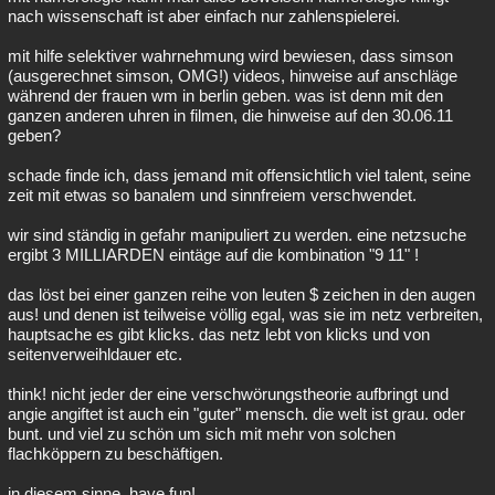
nach wissenschaft ist aber einfach nur zahlenspielerei.
Besucht
Teilgenommen
Alle
Neue
Geschlossen
mit hilfe selektiver wahrnehmung wird bewiesen, dass simson
Lesenswert
Schlüsselwörter
(ausgerechnet simson, OMG!) videos, hinweise auf anschläge
während der frauen wm in berlin geben. was ist denn mit den
ganzen anderen uhren in filmen, die hinweise auf den 30.06.11
geben?
schade finde ich, dass jemand mit offensichtlich viel talent, seine
zeit mit etwas so banalem und sinnfreiem verschwendet.
wir sind ständig in gefahr manipuliert zu werden. eine netzsuche
ergibt 3 MILLIARDEN eintäge auf die kombination "9 11" !
das löst bei einer ganzen reihe von leuten $ zeichen in den augen
aus! und denen ist teilweise völlig egal, was sie im netz verbreiten,
hauptsache es gibt klicks. das netz lebt von klicks und von
seitenverweihldauer etc.
think! nicht jeder der eine verschwörungstheorie aufbringt und
angie angiftet ist auch ein "guter" mensch. die welt ist grau. oder
bunt. und viel zu schön um sich mit mehr von solchen
flachköppern zu beschäftigen.
in diesem sinne, have fun!