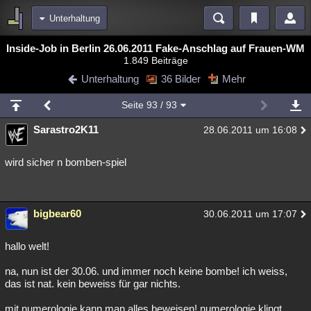
Unterhaltung
Bereiche
Inside-Job in Berlin 26.06.2011 Fake-Anschlag auf Frauen-WM
1.849 Beiträge
Echtzeit
Diskussionen
Blogs
Videos
Statistiken
Unterhaltung
36 Bilder
Mehr
Chat
Wiki
Neuigkeiten
Seite
93
/ 93
meine Rubriken
Sarastro2K11
28.06.2011 um 16:08
Menschen
Wissenschaft
Politik
Mystery
Kriminalfälle
Spiritualität
Verschwörungen
Technologie
Ufologie
wird sicher n bomben-spiel
Natur
Umfragen
Unterhaltung
weitere Rubriken
bigbear60
30.06.2011 um 17:07
Philosophie
Träume
Orte
Esoterik
Literatur
hallo welt!
Astronomie
Helpdesk
Gruppen
Gaming
Filme
na, nun ist der 30.06. und immer noch keine bombe! ich weiss,
das ist nat. kein beweiss für gar nichts.
Musik
Clash
Verbesserungen
Allmystery
English
Übersichten
mit numerologie kann man alles beweisen! numerologie klingt