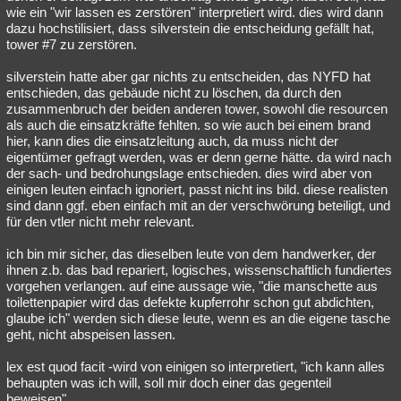
wie ein "wir lassen es zerstören" interpretiert wird. dies wird dann
dazu hochstilisiert, dass silverstein die entscheidung gefällt hat,
tower #7 zu zerstören.
silverstein hatte aber gar nichts zu entscheiden, das NYFD hat
entschieden, das gebäude nicht zu löschen, da durch den
zusammenbruch der beiden anderen tower, sowohl die resourcen
als auch die einsatzkräfte fehlten. so wie auch bei einem brand
hier, kann dies die einsatzleitung auch, da muss nicht der
eigentümer gefragt werden, was er denn gerne hätte. da wird nach
der sach- und bedrohungslage entschieden. dies wird aber von
einigen leuten einfach ignoriert, passt nicht ins bild. diese realisten
sind dann ggf. eben einfach mit an der verschwörung beteiligt, und
für den vtler nicht mehr relevant.
ich bin mir sicher, das dieselben leute von dem handwerker, der
ihnen z.b. das bad repariert, logisches, wissenschaftlich fundiertes
vorgehen verlangen. auf eine aussage wie, "die manschette aus
toilettenpapier wird das defekte kupferrohr schon gut abdichten,
glaube ich" werden sich diese leute, wenn es an die eigene tasche
geht, nicht abspeisen lassen.
lex est quod facit -wird von einigen so interpretiert, "ich kann alles
behaupten was ich will, soll mir doch einer das gegenteil
beweisen".