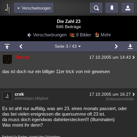
Verschwörungen
Bereiche
Die Zahl 23
846 Beiträge
Echtzeit
Diskussionen
Blogs
Videos
Statistiken
Verschwörungen
8 Bilder
Mehr
Chat
Wiki
Neuigkeiten
2
Seite
3
/ 43
meine Rubriken
Tenzin
17.10.2005 um 14:43
Menschen
Wissenschaft
Politik
Mystery
Kriminalfälle
Spiritualität
Verschwörungen
Technologie
Ufologie
das ist doch nur ein billiger 11er trick von mir gewesen
Natur
Umfragen
Unterhaltung
weitere Rubriken
crek
17.10.2005 um 16:27
ehemaliges Mitglied
Diskussionsleiter
Philosophie
Träume
Orte
Esoterik
Literatur
Es ist ahlt nur auffälig, was am 23. eines monats passiert, oder
Astronomie
Helpdesk
Gruppen
Gaming
Filme
das bei vielen ereignissen die quersumme oft 23 ist.
da muss doch irgendwas dahinterstecken!!! (Illuminaten)
Was meint ihr denn?
Musik
Clash
Verbesserungen
Allmystery
English
Übersichten
Freiheit für Baden, kampf den Schwaben.