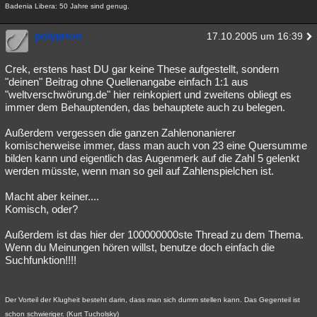
Badenia Libera: 50 Jahre sind genug.
polyprion
17.10.2005 um 16:39
Crek, erstens hast DU gar keine These aufgestellt, sondern
"deinen" Beitrag ohne Quellenangabe einfach 1:1 aus
"weltverschwörung.de" hier reinkopiert und zweitens obliegt es
immer dem Behauptenden, das behauptete auch zu belegen.
Außerdem vergessen die ganzen Zahlenonanierer
komischerweise immer, dass man auch von 23 eine Quersumme
bilden kann und eigentlich das Augenmerk auf die Zahl 5 gelenkt
werden müsste, wenn man so geil auf Zahlenspielchen ist.
Macht aber keiner....
Komisch, oder?
Außerdem ist das hier der 100000000ste Thread zu dem Thema.
Wenn du Meinungen hören willst, benutze doch einfach die
Suchfunktion!!!!
Der Vorteil der Klugheit besteht darin, dass man sich dumm stellen kann. Das Gegenteil ist
schon schwieriger. (Kurt Tucholsky)