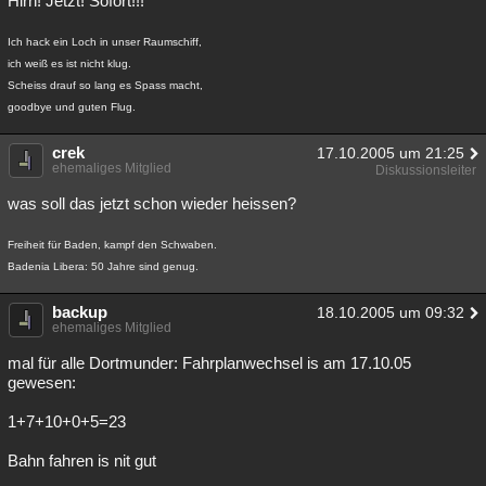
Hirn! Jetzt! Sofort!!!
Ich hack ein Loch in unser Raumschiff,
ich weiß es ist nicht klug.
Scheiss drauf so lang es Spass macht,
goodbye und guten Flug.
crek
17.10.2005 um 21:25
ehemaliges Mitglied
Diskussionsleiter
was soll das jetzt schon wieder heissen?
Freiheit für Baden, kampf den Schwaben.
Badenia Libera: 50 Jahre sind genug.
backup
18.10.2005 um 09:32
ehemaliges Mitglied
mal für alle Dortmunder: Fahrplanwechsel is am 17.10.05
gewesen:
1+7+10+0+5=23
Bahn fahren is nit gut