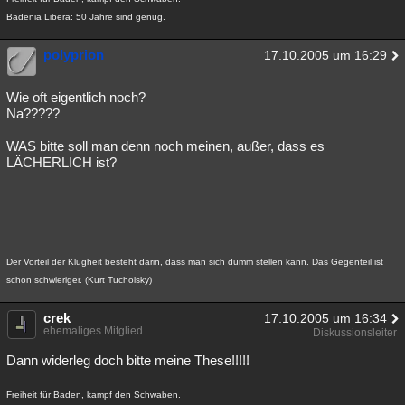
Badenia Libera: 50 Jahre sind genug.
Besucht
Teilgenommen
Alle
Neue
Geschlossen
polyprion
Lesenswert
Schlüsselwörter
17.10.2005 um 16:29
Wie oft eigentlich noch?
Na?????
WAS bitte soll man denn noch meinen, außer, dass es
LÄCHERLICH ist?
Der Vorteil der Klugheit besteht darin, dass man sich dumm stellen kann. Das Gegenteil ist
schon schwieriger. (Kurt Tucholsky)
crek
17.10.2005 um 16:34
ehemaliges Mitglied
Diskussionsleiter
Dann widerleg doch bitte meine These!!!!!
Freiheit für Baden, kampf den Schwaben.