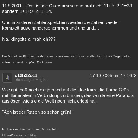
11.9.2001....Das ist die Quersumme nun mal nicht 11+9+2+1=23
sondern 1+1+9+2+1=14.
Und in anderen Zahlenspielchen werden die Zahlen wieder
komplett auseinandergenommen und und und....
Na, klingelts allmählich???
Der Vorteil der Klugheit besteht darin, dass man sich dumm stellen kann. Das Gegenteil ist
schon schwieriger. (Kurt Tucholsky)
c12h22o11
17.10.2005 um 17:16
ehemaliges Mitglied
Wie gut, daß noch nie jemand auf die Idee kam, die Farbe Grün
mit Illuminaten in Verbindung zu bringen, das würde eine Paranoia
auslösen, wie sie die Welt noch nicht erlebt hat.
"Ach ist der Rasen so schön grün!"
Ich hack ein Loch in unser Raumschiff,
ich weiß es ist nicht klug.