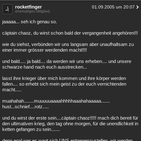
rocketfinger
01.09.2005 um 20:07
ehemaliges Mitglied
jaaaaa... seh ich genau so.
cäptain chaoz, du wirst schon bald der vergangenheit angehören!!!
wie du siehst, verbünden wir uns langsam aber unaufhaltsam zu
einer immer grösser werdenden macht!!!!
und bald..... ja bald.... da werden wir uns erheben.... und unsere
schwarze hand nach euch ausstrecken...
lasst ihre krieger über mich kommen und ihre körper werden
fallen.... so erhebt sich mein geist zu der euch vernichtenden
macht.....
muahahah........muuuuuaaaahhhhhaaahahaaaaa.......
hust...schnief....rotz.....
und du wirst der erste sein....cäptain chaoz!!!!! mach dich bereit für
den ultimativen krieg, den tag ohne morgen, für die unendlichkeit in
ketten gefangen zu sein.......
denn egal wer es wagt sich UNS entgegenzustellen, wir werden