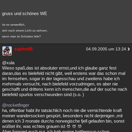
gruss und schönes WE
Ist es verwerflich,
sich nach einem Licht zu sehnen,
wenn man im Schatten lebt?
zaphodB.
04.09.2005 um 13:24
@xula
Wieso spaß,das ist absoluter ernst,und ich glaube ganz fest
daran,das es bielefeld nicht gibt, weil erstens war das schon mal
im fernsehen, sogar in der tagesschau und zweitens habe ich
mehrmals versucht, nach bielefeld vorzudringen, es aber nie
geschafft und drittens kenn ich menschen,die auf der suche nach
bielefeld spurlos verschwunden sind (s.o. )
@rocketfinger
ha, offenbar habt ihr tatsächlich noch nie die vernichtende kraft
meiner wandersocken gespürt, besonders nicht derjenigen ,mit
denen ich 3 monate durchs norwegische fjell gelaufen bin, sonst
wüßtet ihr, was echtes grauen ist
Aber formiert euch nur, ich hab meine battlegroup schon