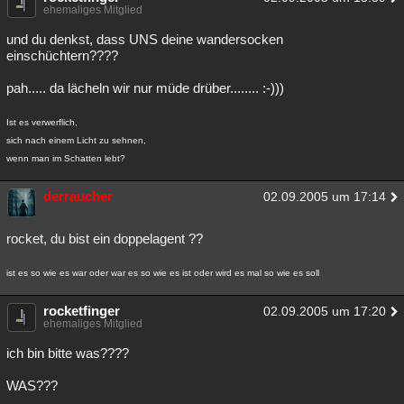
ehemaliges Mitglied
und du denkst, dass UNS deine wandersocken
einschüchtern????
pah..... da lächeln wir nur müde drüber........ :-)))
Ist es verwerflich,
sich nach einem Licht zu sehnen,
wenn man im Schatten lebt?
derraucher
02.09.2005 um 17:14
rocket, du bist ein doppelagent ??
ist es so wie es war oder war es so wie es ist oder wird es mal so wie es soll
rocketfinger
02.09.2005 um 17:20
ehemaliges Mitglied
ich bin bitte was????
WAS???