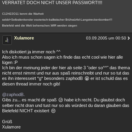
VERRATET DOCH NICHT UNSER PASSWORT!!!!
C12H22O11 kennt die Warheit
sebbl=Selbstlenkender esoterisch-ballistischer Brühwürfel-Langstreckenbomber!!!
Bielefeld wird die Welt beherrschen.WIR werden siegen
Xulamore
03.09.2005 um 00:50
Ich diskotiert ja immer noch ^^
Also ich muss schon sagen ich finde das echt cool wie hier alle
lügen :P
Ich bin der meinung jeder der hier ab seite 3 "oder so^^" das thema
nicht ernst nimmt und nur aus spaß reinschreibt und nur so tut das
es ihn interesseirt *g* besonders zaphodB
er ist schuld das es
diesen thread immer noch gib!
@zaphodB.
Gibs zu... es macht dir spaß
habe ich recht. Du glaubst doch
selber nicht dran und tust nur so als würdest du daran glauben das
Bielefeld NICHT existiert
Grüß
Xulamore