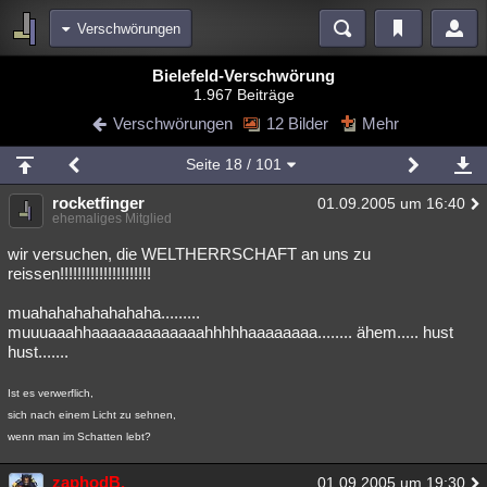
Verschwörungen
Bereiche
Bielefeld-Verschwörung
1.967 Beiträge
Echtzeit
Diskussionen
Blogs
Videos
Statistiken
Verschwörungen
12 Bilder
Mehr
Chat
Wiki
Neuigkeiten
Seite
18
/ 101
meine Rubriken
rocketfinger
01.09.2005 um 16:40
Menschen
Wissenschaft
Politik
Mystery
Kriminalfälle
ehemaliges Mitglied
Spiritualität
Verschwörungen
Technologie
Ufologie
wir versuchen, die WELTHERRSCHAFT an uns zu
reissen!!!!!!!!!!!!!!!!!!!!!
Natur
Umfragen
Unterhaltung
muahahahahahahaha.........
weitere Rubriken
muuuaaahhaaaaaaaaaaaaahhhhhaaaaaaaa........ ähem..... hust
hust.......
Philosophie
Träume
Orte
Esoterik
Literatur
Ist es verwerflich,
Astronomie
Helpdesk
Gruppen
Gaming
Filme
sich nach einem Licht zu sehnen,
wenn man im Schatten lebt?
Musik
Clash
Verbesserungen
Allmystery
English
Übersichten
zaphodB.
01.09.2005 um 19:30