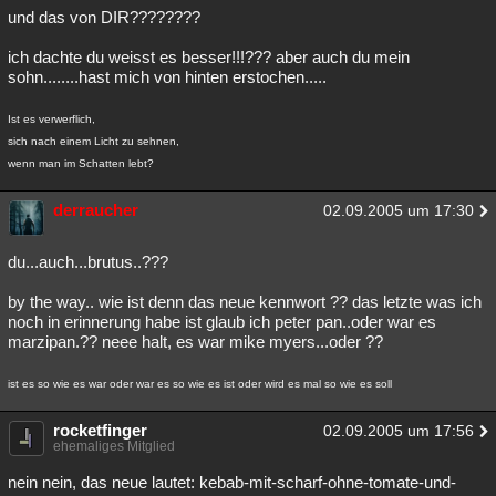
und das von DIR????????
ich dachte du weisst es besser!!!??? aber auch du mein
sohn........hast mich von hinten erstochen.....
Ist es verwerflich,
sich nach einem Licht zu sehnen,
wenn man im Schatten lebt?
derraucher
02.09.2005 um 17:30
du...auch...brutus..???
by the way.. wie ist denn das neue kennwort ?? das letzte was ich
noch in erinnerung habe ist glaub ich peter pan..oder war es
marzipan.?? neee halt, es war mike myers...oder ??
ist es so wie es war oder war es so wie es ist oder wird es mal so wie es soll
rocketfinger
02.09.2005 um 17:56
ehemaliges Mitglied
nein nein, das neue lautet: kebab-mit-scharf-ohne-tomate-und-