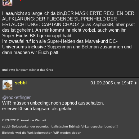
Besucht
Teilgenommen
Alle
Neue
Geschlossen
Haaa,nicht so lange ich da bin,DER MASKIERTE RECHEN DER
AUFKLÄRUNG;DER FLIEGENDE SUPPENHELD DER
Lesenswert
Schlüsselwörter
ERLÄUCHTUNG : CÄPTAIN CHAOZ (alias ZaphoodB, aber psst
das ist geheim). An mir kommt ihr nicht vorbei, auch wenn ihr
Super-Fuchs B8-t gekidnappt habt.
Im zweufel ruf ich alle Super-Helden des Marvel-und DC-
Universums inclusive Suppenman und Bettman zusammen und
dann machen wir Euch platt.
und ewig langsam wächst das Gras
sebbl
01.09.2005 um 19:47
@rocketfinger
WIR müssen unbedingt noch zaphod ausschalten.
er erweißt sich langsam als gefahr
C12H22O11 kennt die Warheit
sebbl=Selbstlenkender esoterisch-ballistischer Brühwürfel-Langstreckenbomber!!!
Bielefeld wird die Welt beherrschen.WIR werden siegen