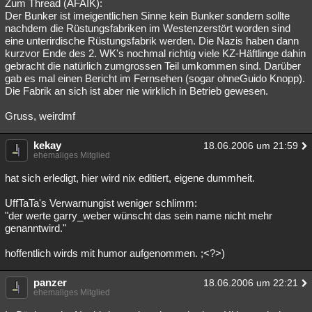
Zum Thread (AFAIK):
Der Bunker ist imeigentlichen Sinne kein Bunker sondern sollte
nachdem die Rüstungsfabriken im Westenzerstört worden sind
eine unterirdische Rüstungsfabrik werden. Die Nazis haben dann
kurzvor Ende des 2. WK's nochmal richtig viele KZ-Häftlinge dahin
gebracht die natürlich zumgrossen Teil umkommen sind. Darüber
gab es mal einen Bericht im Fernsehen (sogar ohneGuido Knopp).
Die Fabrik an sich ist aber nie wirklich in Betrieb gewesen.
Gruss, weirdmf
kekay
18.06.2006 um 21:59
ehemaliges Mitglied
hat sich erledigt, hier wird nix editiert, eigene dummheit.
UffTaTa's Verwarnungist weniger schlimm:
"der werte garry_weber wünscht das sein name nicht mehr
genanntwird."
hoffentlich wirds mit humor aufgenommen. ;<?>)
panzer
18.06.2006 um 22:21
ehemaliges Mitglied