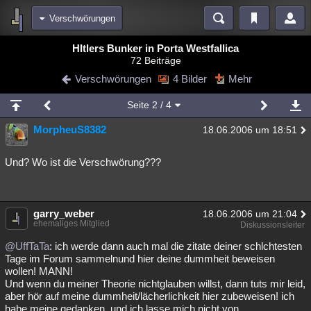
Verschwörungen
Bereiche
HItlers Bunker in Porta Westfallica
72 Beiträge
Echtzeit
Diskussionen
Blogs
Videos
Statistiken
Verschwörungen
4 Bilder
Mehr
Chat
Wiki
Neuigkeiten
2
Seite
2
/ 4
meine Rubriken
MorpheuS8382
18.06.2006 um 18:51
Menschen
Wissenschaft
Politik
Mystery
Kriminalfälle
Spiritualität
Verschwörungen
Technologie
Ufologie
Und? Wo ist die Verschwörung???
Natur
Umfragen
Unterhaltung
weitere Rubriken
garry_weber
18.06.2006 um 21:04
ehemaliges Mitglied
Diskussionsleiter
Philosophie
Träume
Orte
Esoterik
Literatur
@UffTaTa
: ich werde dann auch mal die zitate deiner schlchtesten
Astronomie
Helpdesk
Gruppen
Gaming
Filme
Tage im Forum sammelnund hier deine dummheit beweisen
wollen! MANN!
Und wenn du meiner Theorie nichtglauben willst, dann tuts mir leid,
Musik
Clash
Verbesserungen
Allmystery
English
aber hör auf meine dummheit/lächerlichkeit hier zubeweisen! ich
Übersichten
habe meine gedanken, und ich lasse mich nicht von