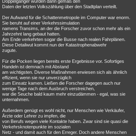
Doppelgänger wurden dann gemäß den
Daten der letzten Volkszählung über den Stadtplan verteilt.
Der Aufwand für die Schattenmetropole im Computer war enorm.
Sie beruht auf einer Verkehrssimulation
namens Transims, an der die Forscher zuvor schon mehr als ein
Jahrzehnt lang gebaut hatten.
Am Ende verkehrten sogar die Busse nach realen Fahrplänen.
Diese Detailwut kommt nun der Katastrophenabwehr
zugute.
Für die Pocken liegen bereits erste Ergebnisse vor. Sofortiges
Handeln ist demnach mit Abstand
am wichtigsten. Diverse Maßnahmen erwiesen sich als ähnlich
effizient, wenn sie nur unverzüglich
zum Einsatz kamen. Ließen die Forscher dagegen auch nur
wenige Tage nach dem Ausbruch verstreichen,
war die Seuche bald kaum mehr einzudämmen - egal, was sie
unternahmen.
Außerdem genügt es wohl nicht, nur Menschen wie Verkäufer,
Ärzte oder Lehrer zu impfen, die
von Berufs wegen viele Kontakte haben. Zwar sind sie quasi die
Verkehrsknotenpunkte im sozialen
Netz - und damit auch für den Erreger. Doch andere Menschen