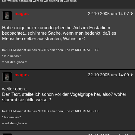
Sie werden assimiliert werden widerstand ist Zwecklos.
magus
22.10.2005 um 14:07
Habe einige beim zurundegehen bei Aids im Enstadium
beobachtet...schlimme Sache, wenn man bedenkt, daß es
Menschen selber ausstreuten, Wahnsinn<
In ALLEM kannst Du das NICHTS erkennen, und im NICHTS ALL - ES
* le-o-ni-das *
= soli deo gloria =
magus
22.10.2005 um 14:09
weiter oben..
Den Text, stellte ich schon vor der Vogelgrippe her, also? woher
stammt sie übllerweise ?
In ALLEM kannst Du das NICHTS erkennen, und im NICHTS ALL - ES
* le-o-ni-das *
= soli deo gloria =