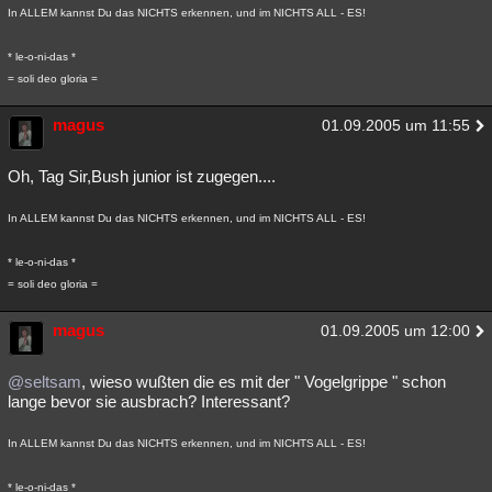
In ALLEM kannst Du das NICHTS erkennen, und im NICHTS ALL - ES!
* le-o-ni-das *
= soli deo gloria =
magus
01.09.2005 um 11:55
Oh, Tag Sir,Bush junior ist zugegen....
In ALLEM kannst Du das NICHTS erkennen, und im NICHTS ALL - ES!
* le-o-ni-das *
= soli deo gloria =
magus
01.09.2005 um 12:00
@seltsam
, wieso wußten die es mit der " Vogelgrippe " schon
lange bevor sie ausbrach? Interessant?
In ALLEM kannst Du das NICHTS erkennen, und im NICHTS ALL - ES!
* le-o-ni-das *