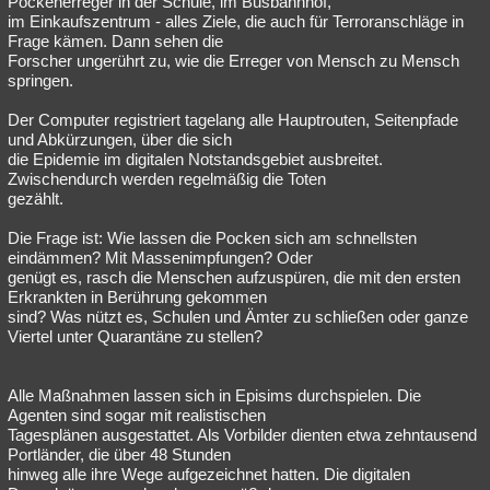
Pockenerreger in der Schule, im Busbahnhof,
im Einkaufszentrum - alles Ziele, die auch für Terroranschläge in
Frage kämen. Dann sehen die
Forscher ungerührt zu, wie die Erreger von Mensch zu Mensch
springen.
Der Computer registriert tagelang alle Hauptrouten, Seitenpfade
und Abkürzungen, über die sich
die Epidemie im digitalen Notstandsgebiet ausbreitet.
Zwischendurch werden regelmäßig die Toten
gezählt.
Die Frage ist: Wie lassen die Pocken sich am schnellsten
eindämmen? Mit Massenimpfungen? Oder
genügt es, rasch die Menschen aufzuspüren, die mit den ersten
Erkrankten in Berührung gekommen
sind? Was nützt es, Schulen und Ämter zu schließen oder ganze
Viertel unter Quarantäne zu stellen?
Alle Maßnahmen lassen sich in Episims durchspielen. Die
Agenten sind sogar mit realistischen
Tagesplänen ausgestattet. Als Vorbilder dienten etwa zehntausend
Portländer, die über 48 Stunden
hinweg alle ihre Wege aufgezeichnet hatten. Die digitalen