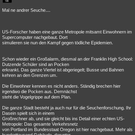
Besucht
Teilgenommen
Alle
Neue
Geschlossen
Mal ne andrer Seuche....
Lesenswert
Schlüsselwörter
US-Forscher haben eine ganze Metropole mitsamt Einwohnern im
Supercomputer nachgebaut. Dort
simulieren sie nun den Kampf gegen tödliche Epidemien.
Schon wieder ein Großalarm, diesmal an der Franklin High School:
Dutzende Schüler sind an Pocken
erkrankt. Das ganze Viertel ist abgeriegelt; Busse und Bahnen
kehren an den Grenzen um.
Die Einwohner kennen es nicht anders. Ständig brechen hier
irgendwo die Pocken aus. Demnächst
steht die Vogelgrippe auf dem Plan.
Die ganze Stadt besteht ja auch nur für die Seuchenforschung. Ihr
Dasein spielt sich in einem
Großrechner ab, und sie gleicht bis ins Detail einer echten US-
Metropole: Das gesamte Verkehrsnetz
von Portland im Bundesstaat Oregon ist hier nachgebaut. Mehr als
hunderttausend Gebäude, darunter