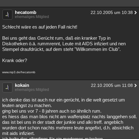
hecatomb
22.10.2005 um 10:38
ehemaliges Mitglied
Schlecht wäre es auf jeden Fall nicht!
Bei uns geht das Gerücht rum, daß ein kranker Typ in
Diskotheken ö.ä. rummrennt, Leute mit AIDS infiziert und nen
Stempel draufdrückt, auf dem steht "Willkommen im Club".
Krank oder?
www.mp3.de/hecatomb
kokain
22.10.2005 um 11:08
ehemaliges Mitglied
ich denke das ist auch nur ein gerücht, in die welt gesetzt um
leuten angst zu machen.
ging bei uns vor 7 - 8 jahren auch so ähnlich rum.
es hiess das man blos nicht am waffenplatz nachts langgehen soll.
das ist bei uns in der stadt der junkie und alki treff. angeblich
wurden dort schon nachts mehrere leute angefixt, d.h. absichtlich
mit aids infiziert.
ich halte das allerdings für ein modernes märchen.