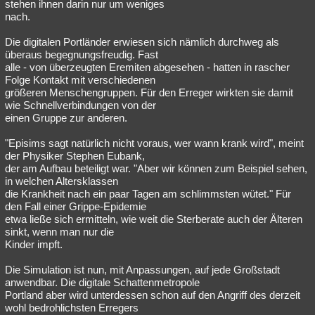
stehen ihnen darin nur um weniges
nach.
Die digitalen Portländer erwiesen sich nämlich durchweg als
überaus begegnungsfreudig. Fast
alle - von überzeugten Eremiten abgesehen - hatten in rascher
Folge Kontakt mit verschiedenen
größeren Menschengruppen. Für den Erreger wirkten sie damit
wie Schnellverbindungen von der
einen Gruppe zur anderen.
"Episims sagt natürlich nicht voraus, wer wann krank wird", meint
der Physiker Stephen Eubank,
der am Aufbau beteiligt war. "Aber wir können zum Beispiel sehen,
in welchen Altersklassen
die Krankheit nach ein paar Tagen am schlimmsten wütet." Für
den Fall einer Grippe-Epidemie
etwa ließe sich ermitteln, wie weit die Sterberate auch der Älteren
sinkt, wenn man nur die
Kinder impft.
Die Simulation ist nun, mit Anpassungen, auf jede Großstadt
anwendbar. Die digitale Schattenmetropole
Portland aber wird unterdessen schon auf den Angriff des derzeit
wohl bedrohlichsten Erregers