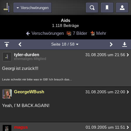
Verschwörungen
Bereiche
Aids
1.118 Beiträge
Echtzeit
Diskussionen
Blogs
Videos
Statistiken
Verschwörungen
7 Bilder
Mehr
Chat
Wiki
Neuigkeiten
Seite
18
/ 58
meine Rubriken
tyler-durden
31.08.2005 um 21:56
Menschen
Wissenschaft
Politik
Mystery
Kriminalfälle
ehemaliges Mitglied
Spiritualität
Verschwörungen
Technologie
Ufologie
Georgi ist zurück!!!
Natur
Umfragen
Unterhaltung
Leute schreibt mir bitte was in GB! Ich brauch das...
weitere Rubriken
GeorgeWBush
31.08.2005 um 22:00
Philosophie
Träume
Orte
Esoterik
Literatur
Yeah, I´M BACK AGAIN!
Astronomie
Helpdesk
Gruppen
Gaming
Filme
Musik
Clash
Verbesserungen
Allmystery
English
magus
01.09.2005 um 11:51
Übersichten