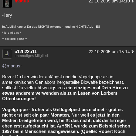
magus
22.10.2005 um 14:10
-l sry
In ALLEM kannst Du das NICHTS erkennen, und im NICHTS ALL - ES
* le-o-ni-das *
= soli deo gloria =
c12h22o11
22.10.2005 um 15:14
ehemaliges Mitglied
@magus
:
Bevor Du hier wieder anfängst und die Vogelgrippe als in
amerikanischen Genlabors hergestellte Biowaffe bezeichnest,
solltest Du vielleicht wenigstens
ein einziges mal Dein Hirn zu
etwas anderem verwenden als zum Lesen von Lorbers
Offenbarungen!
Vogelgrippe - früher als Geflügelpest bezeichnet - gibt es
nicht erst seit ein paar Monaten. Nur weil es jetzt in den
Medien breitgetreten wird, heißt das nicht, daß der Erreger
eben erst aufgetaucht ist. A/H5N1 wurde zum Beispiel schon
1997 beim Menschen nachgewiesen. (Quelle: Robert Koch