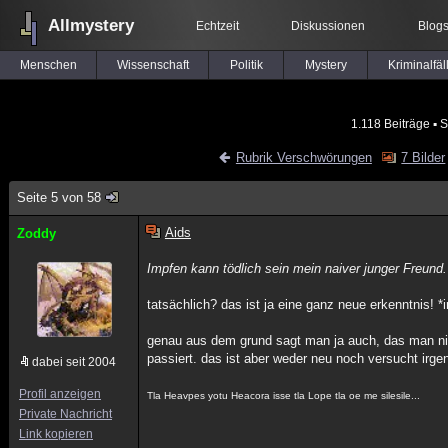
Allmystery
Echtzeit
Diskussionen
Blog
Menschen
Wissenschaft
Politik
Mystery
Kriminalfäl
1.118 Beiträge
▪ S
Rubrik Verschwörungen
7 Bilder
Seite 5 von 58
Aids
Zoddy
Impfen kann tödlich sein mein naiver junger Freund.
tatsächlich? das ist ja eine ganz neue erkenntnis! *
genau aus dem grund sagt man ja auch, das man nic
passiert. das ist aber weder neu noch versucht irge
dabei seit 2004
Profil anzeigen
Tla Heavpes yotu Heacora isse tla Lope tla oe me silesile...
Private Nachricht
Link kopieren