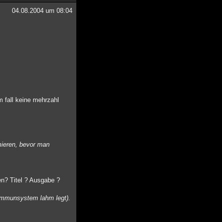
04.08.2004 um 08:04
m fall keine mehrzahl
rmieren, bevor man
en? Titel ? Ausgabe ?
 immunsystem lahm legt).