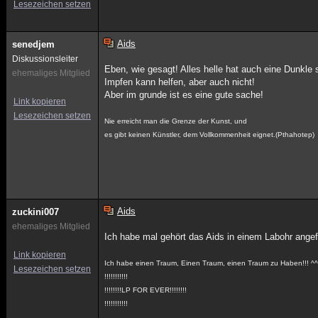
Lesezeichen setzen
Aids
senedjem
Diskussionsleiter
Eben, wie gesagt! Alles helle hat auch eine Dunkle s
ehemaliges Mitglied
Impfen kann helfen, aber auch nicht!
Aber im grunde ist es eine gute sache!
Link kopieren
Lesezeichen setzen
Nie erreicht man die Grenze der Kunst, und
es gibt keinen Künstler, dem Vollkommenheit eignet.(Pthahotep)
Aids
zuckini007
ehemaliges Mitglied
Ich habe mal gehört das Aids in einem Labohr angefer
Link kopieren
Ich habe einen Traum, Einen Traum, einen Traum zu Haben!!! ^
Lesezeichen setzen
!!!!!!!!!!!
!!!!!!!!LP FOR EVER!!!!!!!!
!!!!!!!!!!!