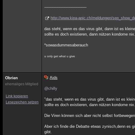
-----------------------------------
http://www.kipa-apic.ch/meldungen/sep_show_d
das steht, wenn es das virus gibt, dann ist es klein
sollte es doch existieren, dann nützen kondome nix
*sowasdummesaberauch
u only get what u give
Aids
Obrien
ehemaliges Mitglied
@chilly
Link kopieren
"das steht, wenn es das virus gibt, dann ist es klei
Lesezeichen setzen
sollte es doch existieren, dann nützen kondome nix.
Die Viren können sich aber nicht selbst fortbewege
Aber ich finde die Debatte etwas zynisch,denn es g
gibt.