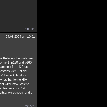
melden
04.08.2004 um 10:01
e Kriterien, bei welchen
nden p41, p120 und p160
 Banden p41, p120 und
estens vier. Bei der
d p41 eine Anbindung
v ist, hat keine HIV-
ht wird, bzw. welche
ne Testsets von 19
beitsanweisungen für die
melden