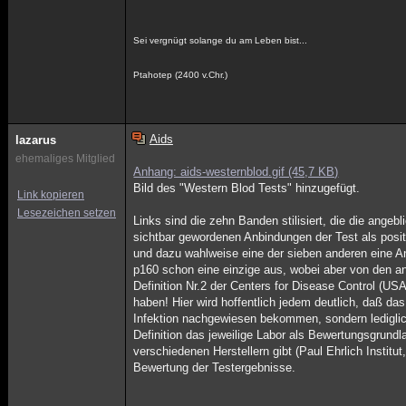
Sei vergnügt solange du am Leben bist...
Ptahotep (2400 v.Chr.)
Aids
lazarus
ehemaliges Mitglied
Anhang: aids-westernblod.gif (45,7 KB)
Bild des "Western Blod Tests" hinzugefügt.
Link kopieren
Lesezeichen setzen
Links sind die zehn Banden stilisiert, die die ange
sichtbar gewordenen Anbindungen der Test als positi
und dazu wahlweise eine der sieben anderen eine A
p160 schon eine einzige aus, wobei aber von den and
Definition Nr.2 der Centers for Disease Control (US
haben! Hier wird hoffentlich jedem deutlich, daß das
Infektion nachgewiesen bekommen, sondern ledigli
Definition das jeweilige Labor als Bewertungsgrun
verschiedenen Herstellern gibt (Paul Ehrlich Institu
Bewertung der Testergebnisse.