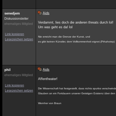
Aids
senedjem
Diskussionsleiter
Verdammt, lies doch die anderen threats durch lol!
ehemaliges Mitglied
Um was geht es da! lol
Link kopieren
Nie erreicht man die Grenze der Kunst, und
Lesezeichen setzen
es gibt keinen Künstler, dem Vollkommenheit eignet.(Pthahotep)
Aids
phil
ehemaliges Mitglied
Affentheater!
Link kopieren
Die Wissenschaft hat festgestellt, dass nichts spurlos verschwin
Lesezeichen setzen
Glauben an ein Fortdauern unserer Geistigen Existenz über den
Wernher von Braun