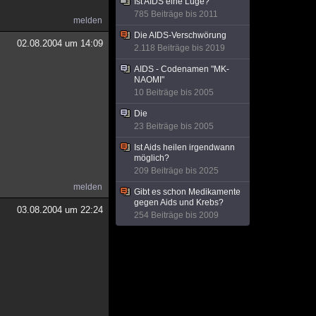
Ist AIDS eine Lüge?
785 Beiträge bis 2011
melden
Die AIDS-Verschwörung
02.08.2004 um 14:09
2.118 Beiträge bis 2019
AIDS - Codenamen "MK-
NAOMI"
10 Beiträge bis 2005
Die
23 Beiträge bis 2005
Ist Aids heilen irgendwann
möglich?
209 Beiträge bis 2025
melden
Gibt es schon Medikamente
gegen Aids und Krebs?
03.08.2004 um 22:24
254 Beiträge bis 2009