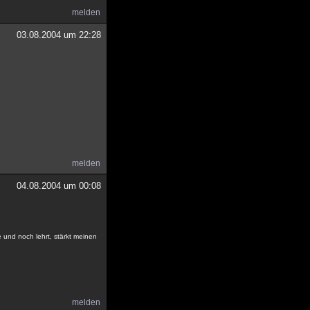
melden
03.08.2004 um 22:28
melden
04.08.2004 um 00:08
e und noch lehrt, stärkt meinen
melden