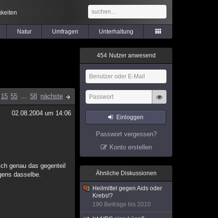
keiten
Natur
Umfragen
Unterhaltung
4
5
4
Nutzer anwesend
15
55
...
58
nächste
02.08.2004 um 14:06
Einloggen
Passwort vergessen?
Konto erstellen
ich genau das gegenteil
Ähnliche Diskussionen
igens dasselbe.
Heilmittel gegen Aids oder
Krebs!?
190 Beiträge bis 2010