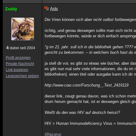
Aids
Zoddy
Die Viren können sich aber nicht selbst fortbewege
richtig, und genau deswegen sollte man sich nicht au
fortbewegen könnte, würde er dich einfach anspringe
*g im 21. jahr. soll ich in die bibliothek gehen ???
dabei seit 2004
gesicht zu bekommen. – in welchem buch hast du e
Profil anzeigen
ja stell dir vor, es gibt so etwas wie bücher, aber 
Private Nachricht
es gibt nun mal sehr viele informationen, die du im n
Link kopieren
bibliotheken). einen titel oder ausgabe kann ich dir 
Lesezeichen setzen
http://www.ciao.com/Forschung__Test_2419119
dieser link, zeugt genau davon, was ich schon mehrm
drum herum gemacht hat, ist er deswegen gleich gl
Weißt du den was HIV auf deutsch heisst?
HIV = Human Immunodeficiency Virus = Immunsch
@lazarus