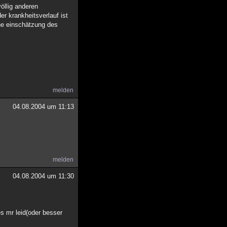
völlig anderen
r krankheitsverlauf ist
ine einschätzung des
melden
04.08.2004 um 11:13
melden
04.08.2004 um 11:30
es mr leid(oder besser