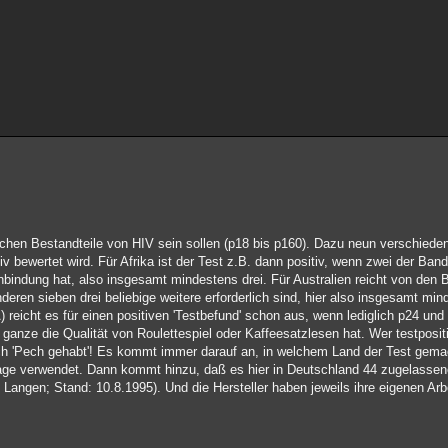
blichen Bestandteile von HIV sein sollen (p18 bis p160). Dazu neun verschieden
v bewertet wird. Für Afrika ist der Test z.B. dann positiv, wenn zwei der Ba
nbindung hat, also insgesamt mindestens drei. Für Australien reicht von den
eren sieben drei beliebige weitere erforderlich sind, hier also insgesamt mind
A) reicht es für einen positiven 'Testbefund' schon aus, wenn lediglich p24 un
 ganze die Qualität von Roulettespiel oder Kaffeesatzlesen hat. Wer testpositi
ch 'Pech gehabt'! Es kommt immer darauf an, in welchem Land der Test gemac
dlage verwendet. Dann kommt hinzu, daß es hier in Deutschland 44 zugelasse
t, Langen; Stand: 10.8.1995). Und die Hersteller haben jeweils ihre eigenen Ar