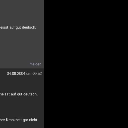
heisst auf gut deutsch,
melden
04.08.2004 um 09:52
 heisst auf gut deutsch,
hre Krankheit gar nicht