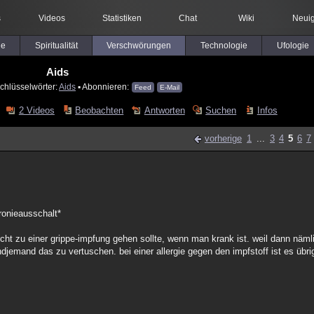
s
Videos
Statistiken
Chat
Wiki
Neuig
le
Spiritualität
Verschwörungen
Technologie
Ufologie
Aids
chlüsselwörter:
Aids
▪ Abonnieren:
Feed
E-Mail
2 Videos
Beobachten
Antworten
Suchen
Infos
vorherige
1
...
3
4
5
6
7
ironieausschalt*
ht zu einer grippe-impfung gehen sollte, wenn man krank ist. weil dann näml
ndjemand das zu vertuschen. bei einer allergie gegen den impfstoff ist es übr