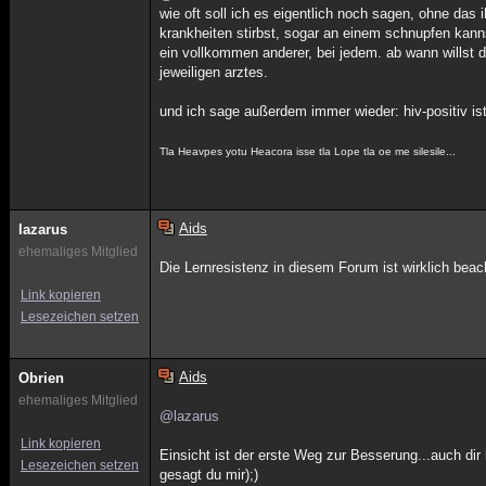
wie oft soll ich es eigentlich noch sagen, ohne das i
krankheiten stirbst, sogar an einem schnupfen kanns
ein vollkommen anderer, bei jedem. ab wann willst d
jeweiligen arztes.
und ich sage außerdem immer wieder: hiv-positiv ist
Tla Heavpes yotu Heacora isse tla Lope tla oe me silesile...
Aids
lazarus
ehemaliges Mitglied
Die Lernresistenz in diesem Forum ist wirklich beach
Link kopieren
Lesezeichen setzen
Aids
Obrien
ehemaliges Mitglied
@lazarus
Link kopieren
Einsicht ist der erste Weg zur Besserung...auch dir
Lesezeichen setzen
gesagt du mir);)