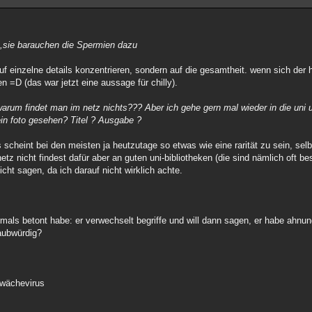
n,sie barauchen die Spermien dazu
f einzelne details konzentrieren, sondern auf die gesamtheit. wenn sich der h
n =D (das war jetzt eine aussage für chilly).
? warum findet man im netz nichts??? Aber ich gehe gern mal wieder in die uni 
in foto gesehen? Titel ? Ausgabe ?
das scheint bei den meisten ja heutzutage so etwas wie eine rarität zu sein, se
etz nicht findest dafür aber an guten uni-bibliotheken (die sind nämlich oft bes
nicht sagen, da ich darauf nicht wirklich achte.
als betont habe: er verwechselt begriffe und will dann sagen, er habe ahnung.
aubwürdig?
wächevirus