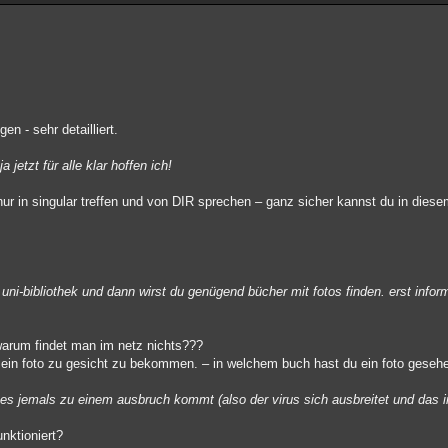
en - sehr detailliert.
 jetzt für alle klar hoffen ich!
ur in singular treffen und von DIR sprechen – ganz sicher kannst du in diese
 uni-bibliothek und dann wirst du genügend bücher mit fotos finden. erst info
? warum findet man im netz nichts???
h ein foto zu gesicht zu bekommen. – in welchem buch hast du ein foto geseh
s es jemals zu einem ausbruch kommt (also der virus sich ausbreitet und das
nktioniert?