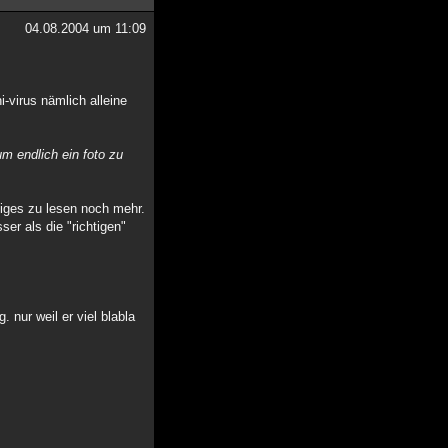
04.08.2004 um 11:09
i-virus nämlich alleine
um endlich ein foto zu
lbiges zu lesen noch mehr.
ser als die "richtigen"
 nur weil er viel blabla