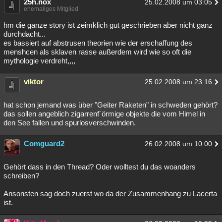
25h.nox
25.02.2008 um 03:05
ehemaliges Mitglied
hm die ganze story ist zeimklich gut geschrieben aber nicht ganz
durchdacht...
es bassiert auf abstrusen theorien wie der erschaffung des
menshcen als sklaven rasse außerdem wird wie so oft die
mythologie verdreht,,,,
viktor
25.02.2008 um 23:16
hat schon jemand was über "Geiter Raketen" in schweden gehört?
das sollen angeblich zigarrenf´örmige objekte die vom Himel in
den See fallen und spurlosverschwinden.
Comguard2
26.02.2008 um 10:00
Gehört dass in den Thread? Oder wolltest du das woanders
schreiben?
Ansonsten sag doch zuerst wo da der Zusammenhang zu Lacerta
ist.