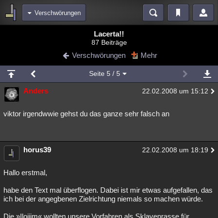
Verschwörungen
Bereiche
Lacerta!!
87 Beiträge
Echtzeit
Diskussionen
Blogs
Videos
Statistiken
Verschwörungen
Mehr
Chat
Wiki
Neuigkeiten
Seite
5
/ 5
meine Rubriken
Anders
22.02.2008 um 15:12
Menschen
Wissenschaft
Politik
Mystery
Kriminalfälle
Spiritualität
Verschwörungen
Technologie
Ufologie
viktor irgendwwie gehst du das ganze sehr falsch an
Natur
Umfragen
Unterhaltung
weitere Rubriken
horus39
22.02.2008 um 18:19
Philosophie
Träume
Orte
Esoterik
Literatur
Hallo erstmal,
Astronomie
Helpdesk
Gruppen
Gaming
Filme
habe den Text mal überflogen. Dabei ist mir etwas aufgefallen, das
ich bei der angegbenen Zielrichtung niemals so machen würde.
Musik
Clash
Verbesserungen
Allmystery
English
Übersichten
Die »Ilojiim« wollten unsere Vorfahren als Sklavenrasse für