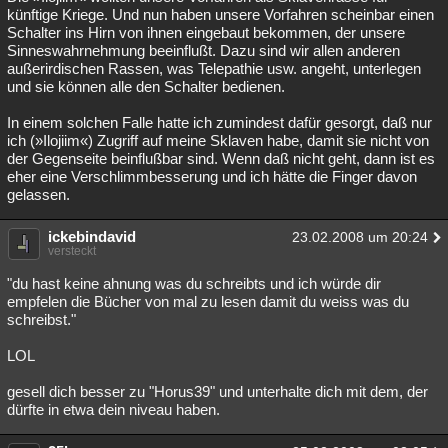
künftige Kriege. Und nun haben unsere Vorfahren scheinbar einen
Besucht
Teilgenommen
Alle
Neue
Geschlossen
Schalter ins Hirn von ihnen eingebaut bekommen, der unsere
Sinneswahrnehmung beeinflußt. Dazu sind wir allen anderen
Lesenswert
Schlüsselwörter
außerirdischen Rassen, was Telepathie usw. angeht, unterlegen
und sie können alle den Schalter bedienen.
In einem solchen Falle hatte ich zumindest dafür gesorgt, daß nur
ich (»Ilojiim«) Zugriff auf meine Sklaven habe, damit sie nicht von
der Gegenseite beinflußbar sind. Wenn daß nicht geht, dann ist es
eher eine Verschlimmbesserung und ich hätte die Finger davon
gelassen.
ickebindavid
23.02.2008 um 20:24
versteckt
"du hast keine ahnung was du schreibts und ich würde dir
empfelen die Bücher von mal zu lesen damit du weiss was du
schreibst."
LOL
gesell dich besser zu "Horus39" und unterhalte dich mit dem, der
dürfte in etwa dein niveau haben.