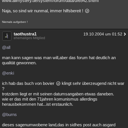
www.allmystery.de/system/forum/data/uf6542.shtml
Naja, so sind wir nunmal, immer hilfsbereit !
Niemals aufgeben !
taothustra1
19.10.2004 um 01:52
ehemaliges Mitglied
@all
man kann sagen was man will,aber das forum hat deutlich an
qualität gewonnen.
@enki
ich hab das buch von bovier
klingt sehr überzeugend nicht war
?
trotzdem liegt er mit seinen datumsangaben etwas daneben.
wie er das mit den 71jahren komunismus allerdings
herausbekommen hat...ist erstaunlich.
@burns
dieses sagenumwobene land,das in sidhes post auch asgard