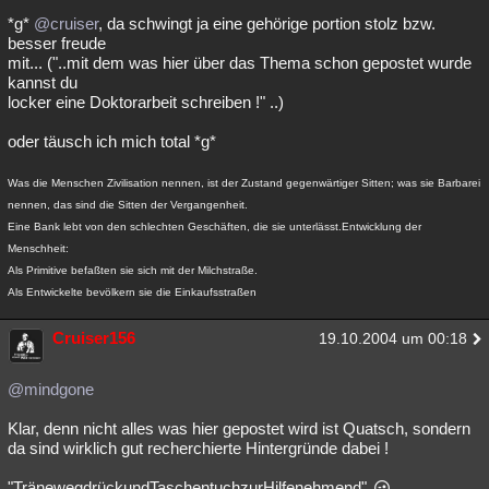
*g*
@cruiser
, da schwingt ja eine gehörige portion stolz bzw.
besser freude
mit... ("..mit dem was hier über das Thema schon gepostet wurde
kannst du
locker eine Doktorarbeit schreiben !" ..)
oder täusch ich mich total *g*
Was die Menschen Zivilisation nennen, ist der Zustand gegenwärtiger Sitten; was sie Barbarei
nennen, das sind die Sitten der Vergangenheit.
Eine Bank lebt von den schlechten Geschäften, die sie unterlässt.Entwicklung der
Menschheit:
Als Primitive befaßten sie sich mit der Milchstraße.
Als Entwickelte bevölkern sie die Einkaufsstraßen
Cruiser156
19.10.2004 um 00:18
@mindgone
Klar, denn nicht alles was hier gepostet wird ist Quatsch, sondern
da sind wirklich gut recherchierte Hintergründe dabei !
"TränewegdrückundTaschentuchzurHilfenehmend"