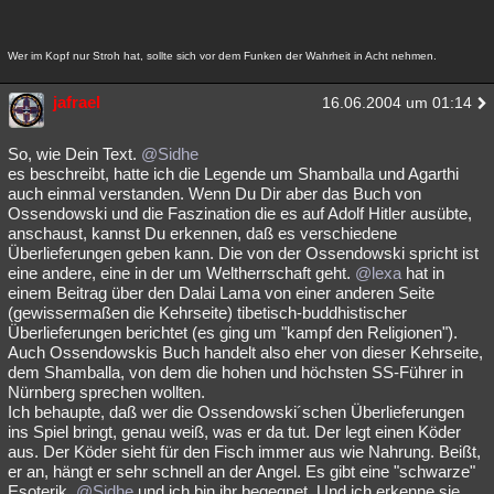
Wer im Kopf nur Stroh hat, sollte sich vor dem Funken der Wahrheit in Acht nehmen.
jafrael
16.06.2004 um 01:14
So, wie Dein Text.
@Sidhe
es beschreibt, hatte ich die Legende um Shamballa und Agarthi
auch einmal verstanden. Wenn Du Dir aber das Buch von
Ossendowski und die Faszination die es auf Adolf Hitler ausübte,
anschaust, kannst Du erkennen, daß es verschiedene
Überlieferungen geben kann. Die von der Ossendowski spricht ist
eine andere, eine in der um Weltherrschaft geht.
@lexa
hat in
einem Beitrag über den Dalai Lama von einer anderen Seite
(gewissermaßen die Kehrseite) tibetisch-buddhistischer
Überlieferungen berichtet (es ging um "kampf den Religionen").
Auch Ossendowskis Buch handelt also eher von dieser Kehrseite,
dem Shamballa, von dem die hohen und höchsten SS-Führer in
Nürnberg sprechen wollten.
Ich behaupte, daß wer die Ossendowski´schen Überlieferungen
ins Spiel bringt, genau weiß, was er da tut. Der legt einen Köder
aus. Der Köder sieht für den Fisch immer aus wie Nahrung. Beißt,
er an, hängt er sehr schnell an der Angel. Es gibt eine "schwarze"
Esoterik,
@Sidhe
und ich bin ihr begegnet. Und ich erkenne sie