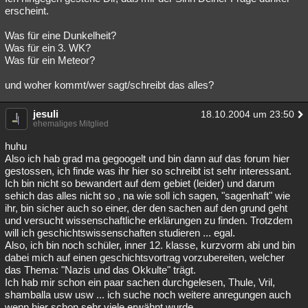
erscheint.
Was für eine Dunkelheit?
Was für ein 3. WK?
Was für ein Meteor?
und woher kommt/wer sagt/schreibt das alles?
jesuli
18.10.2004 um 23:50
ehemaliges Mitglied
huhu
Also ich hab grad ma gegoogelt und bin dann auf das forum hier
gestossen, ich finde was ihr hier so schreibt ist sehr interessant.
Ich bin nicht so bewandert auf dem gebiet (leider) und darum
sehich das alles nicht so , na wie soll ich sagen, "sagenhaft" wie
ihr, bin sicher auch so einer, der den sachen auf den grund geht
und versucht wissenschaftliche erklärungen zu finden. Trotzdem
will ich geschichtswissenschaften studieren ... egal.
Also, ich bin noch schüler, inner 12. klasse, kurzvorm abi und bin
dabei mich auf einen geschichtsvortrag vorzubereiten, welcher
das Thema: "Nazis und das Okkulte" trägt.
Ich hab mir schon ein paar sachen durchgelesen, Thule, Vril,
shamballa usw usw ... ich suche noch weitere anregungen auch
wenn hier schon sehr viele erwähnt wurde.