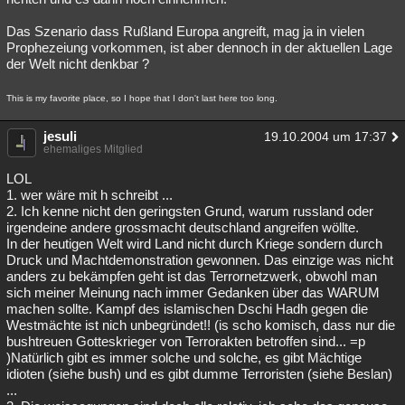
Das Szenario dass Rußland Europa angreift, mag ja in vielen
Prophezeiung vorkommen, ist aber dennoch in der aktuellen Lage
der Welt nicht denkbar ?
This is my favorite place, so I hope that I don't last here too long.
jesuli
19.10.2004 um 17:37
ehemaliges Mitglied
LOL
1. wer wäre mit h schreibt ...
2. Ich kenne nicht den geringsten Grund, warum russland oder
irgendeine andere grossmacht deutschland angreifen wöllte.
In der heutigen Welt wird Land nicht durch Kriege sondern durch
Druck und Machtdemonstration gewonnen. Das einzige was nicht
anders zu bekämpfen geht ist das Terrornetzwerk, obwohl man
sich meiner Meinung nach immer Gedanken über das WARUM
machen sollte. Kampf des islamischen Dschi Hadh gegen die
Westmächte ist nich unbegründet!! (is scho komisch, dass nur die
bushtreuen Gotteskrieger von Terrorakten betroffen sind... =p
)Natürlich gibt es immer solche und solche, es gibt Mächtige
idioten (siehe bush) und es gibt dumme Terroristen (siehe Beslan)
...