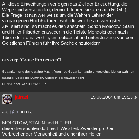
All diese Einweihungen verfolgen das Ziel der Erleuchtung, die
Wege sind verschieden, dennoch führen sie alle nach ROM! )
Die Frage ist nun wer weiss um die Wahren Lehren der
vergangenen HochKulturen, wohl die welche am wenigsten
Zivilisiert sind, so macht es den anschein! Schon Monotow, Stalin
und Hitler Pilgerten entweder in die Tiefste Mongolei oder nach
Tibet oder sonst wo hin, um solidarität und unterstützung von den
Geistlichen Führern führ ihre Sache einzufordern.
auszug: "Graue Eminenzen"!
Gedanken sind deine wahre Macht. Wenn du Gedanken anderer verstehst, bist du wahrhaft
mächtig! Seelig die Dummen, Glücklich die Unwissenden!
DENKT doch was IHR WOLLT!
jafrael
15.06.2004 um 19:13
Ja,
@m
,burns,
MOLOTOW, STALIN und HITLER
diese drei suchten dort nach Weisheit. Zwei der größten
Verbrecher der Menschheit und einer ihrer Helfer.