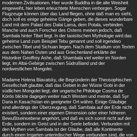
modernen Zivilisationen. Hier wurde Buddha in die alte Weisheit
eingeweiht, hier leben erleuchtete Menschen verborgen. Sogar
Flugzeuge können über das Land fliegen, ohne daß man es sieht,
doch soll es einige geheime Gänge geben, die dieses wunderbare
Land mit dem Palast des Dalai Lama, dem Potala, verbinden.
Manche und auch Forscher des Ostens meinen jedoch, daß
Sambala hinter Tibet liegt. In der taoistischen Mythologie wird das
geheime Land zum Beispiel Tebu genannt und soll irgendwo
zwischen Tibet und Sichuan liegen. Nach dem Studium von Texten
aus dem Nahen Osten und aus Griechenland erklärte der
Historiker Geoffrey Ashe, daß Shambala viel weiter im Norden
liegt, im Altai-Gebirge zwischen Südrußland und der
nordwestlichen Mongolei.
Madame Helena Blavatsky, die Begründerin der Theosophischen
Gesellschaft glaubte, daß das Gebiet in der Wüste Gobi in der
südlichen Mongolei liegt, der ungarische Philologe Cosma de
Körös blickte dagegen weiter nach Westen und meinte, daß Syr
Daria in Kasachstan ein geeigneter Ort währe. Einige Gläubige
sind allerdings der Überzeugung, daß Sambala auf der Erde nicht
existiert, sondern einer eigenen Dimension oder einer höheren
Bewußtseinsebene angehört, und daß es sich somit nicht auf der
Erde, sondern im Geist und in der Seele befindet. Verbunden mit
den Mythen von Sambala ist der Glaube, daß alle Kontinente
durch einen Irrgarten unterirdischer Wege verbunden sind, die von