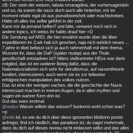
zB: Der stein der weisen, tabula smaragdina, der vorhersagestein
und so, da waren die nazis doch auch alle hinterher, mir im
moment relativ egal ob aus pseudoweisheit oder machtstreben.
Hätte eh alles ins selbe geführt in der zeit.
Kann mir da jemand helfen? und bitte, verweist mich nich in
andere topics, ich weiss ihr habts drauf hier =D
Die Sendung auf ARD, die hier erwähnt wurde über die tibet-
expeditionen im 2.wk hab ich gesehen, naja nich wirklich neues ...
7 jahre in tibet befasst sich ja auch rahmenhaft mit dem thema.
Wusstet ihr, dass die DaP (später nsdap) aus der Thule
gesellschaft entstadnen ist? hitlers stellvertreter HEss war darin
mitglied, das ist ein weiterer Beleg dafür, dass die
Nationalsozialisten sich sehr für okkultismus, auf rassentheorie
fundiert, interessieren, auch wenn sie es zur teilweise
erfolgreichen manipulation des volkes nutzen.
Das ist eine der wenigen sachen, die die geschichte der Nazis
interessant machen in meinen Augen, da in allen mythen und
sagen ein wahrer Kern drin ist.
Gut das wars erstmal.
@andys
Warum willstn das wissen? bunkerst wohl schon was?
=p
@enki
lol, so wie du dich über diese ignoranten blödsinn poster
aufregst, find ich niedlich, das paradoxe ist, du sagst mehrmals,
dass du dich auf dieses niveau nicht einlassen willst und das alles