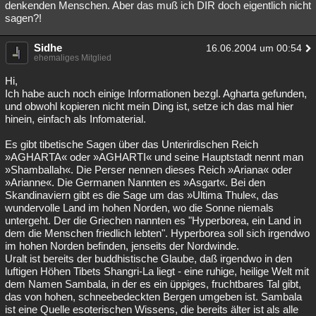
denkenden Menschen. Aber das muß ich DIR doch eigentlich nicht
sagen?!
Sidhe
16.06.2004 um 00:54
ehemaliges Mitglied
Hi,
Ich habe auch noch einige Informationen bezgl. Agharta gefunden,
und obwohl kopieren nicht mein Ding ist, setze ich das mal hier
hinein, einfach als Infomaterial.
Es gibt tibetische Sagen über das Unterirdischen Reich
»AGHARTA« oder »AGHARTI« und seine Hauptstadt nennt man
»Shamballah«. Die Perser nennen dieses Reich »Ariana« oder
»Arianne«. Die Germanen Nannten es »Asgart«. Bei den
Skandinaviern gibt es die Sage um das »Ultima Thule«, das
wundervolle Land im hohen Norden, wo die Sonne niemals
untergeht. Der die Griechen nannten es "Hyperborea, ein Land in
dem die Menschen friedlich lebten". Hyperborea soll sich irgendwo
im hohen Norden befinden, jenseits der Nordwinde.
Uralt ist bereits der buddhistische Glaube, daß irgendwo in den
luftigen Höhen Tibets Shangri-La liegt - eine ruhige, heilige Welt mit
dem Namen Sambala, in der es ein üppiges, fruchtbares Tal gibt,
das von hohen, schneebedeckten Bergen umgeben ist. Sambala
ist eine Quelle esoterischen Wissens, die bereits älter ist als alle