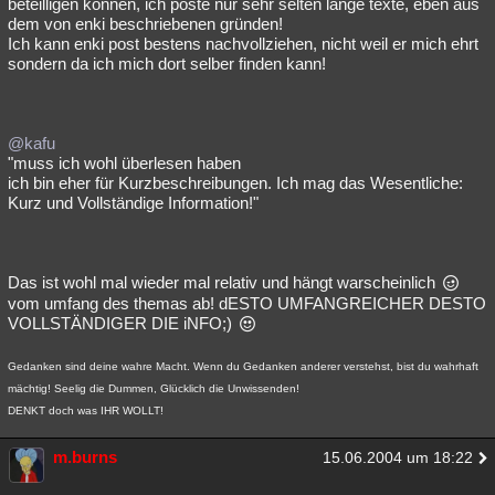
beteilligen können, ich poste nur sehr selten lange texte, eben aus
dem von enki beschriebenen gründen!
Besucht
Teilgenommen
Alle
Neue
Geschlossen
Ich kann enki post bestens nachvollziehen, nicht weil er mich ehrt
sondern da ich mich dort selber finden kann!
Lesenswert
Schlüsselwörter
@kafu
"muss ich wohl überlesen haben
ich bin eher für Kurzbeschreibungen. Ich mag das Wesentliche:
Kurz und Vollständige Information!"
Das ist wohl mal wieder mal relativ und hängt warscheinlich
vom umfang des themas ab! dESTO UMFANGREICHER DESTO
VOLLSTÄNDIGER DIE iNFO;)
Gedanken sind deine wahre Macht. Wenn du Gedanken anderer verstehst, bist du wahrhaft
mächtig! Seelig die Dummen, Glücklich die Unwissenden!
DENKT doch was IHR WOLLT!
m.burns
15.06.2004 um 18:22