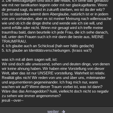
3. Die weissagungen sind doch alle relativ, ich sehe das genauso
wie mit ner tarotkarten legerin oder mit ner glaskugeltante. Wenn
dir jemand sagt, du wirst in zukunft sterben, wo ist da der witz?
Das ist dasselbe wiemit dem Aberglaube, natürlich ist er in jedem
von uns vorhanden, aber es ist meiner Meinung nach willenssache
wie und ob ich die dinge drehe und wende wie ich sie will, und
somit erfülle oder nicht. Wenn mir gesagt wird ich treffe meine
traumfrau bald, dann beurteile ich jede Frau, die ich sehe danach,
toll, unter den Frauen such ich mir dann die beste aus, MEINE
TRAUMFRAU.
4. Ich glaube auch an Schicksal (hah wer hätts gedacht)
5. Ich glaube an Identitätsverschiebungen. (krass wa?)
was ich mit all dem sagen will, ist:
Wir sind doch alle unwissend, sehen und deuten dinge, von denen
wir keine ahnung haben. Wir haben eine Vorstellung von dieser
Welt, aber das ist nur UNSERE vorstellung. Wahrheit ist relativ.
Realität gibs nich! Wir reden von uns und über uns, miteinander
und argumentieren gegeneinander. Ich frag mich nur, wann
wachen wir auf? Wenn dieser Traum vorbei ist, was ist dann?
Wäre das das Armageddon? huiiii, vielleicht doch nicht so negativ
zu sehen wie immer angenommen?
jesuli --over--
weiter