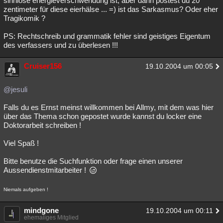
sinnlose energieverschwendung ist, aber dann postest du 20
zentimeter für diese eierhälse ... =) ist das Sarkasmus? Oder eher
Tragikomik ?
PS: Rechtschreib und grammatik fehler sind geistiges Eigentum
des verfassers und zu überlesen !!!
Cruiser156
19.10.2004 um 00:05
@jesuli
Falls du es Ernst meinst willkommen bei Allmy, mit dem was hier
über das Thema schon gepostet wurde kannst du locker eine
Doktorarbeit schreiben !
Viel Spaß !
Bitte benutze die Suchfunktion oder frage einen unserer
Aussendienstmitarbeiter !
Niemals aufgeben !
mindgone
19.10.2004 um 00:11
ehemaliges Mitglied