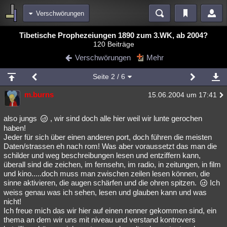
Verschwörungen
Bereiche
Tibetische Prophezeiungen 1890 zum 3.WK, ab 2004?
120 Beiträge
Echtzeit
Diskussionen
Blogs
Videos
Statistiken
Verschwörungen
Mehr
Chat
Wiki
Neuigkeiten
Seite
2
/ 6
meine Rubriken
m.burns
15.06.2004 um 17:41
Menschen
Wissenschaft
Politik
Mystery
Kriminalfälle
Spiritualität
Verschwörungen
Technologie
Ufologie
also jungs
, wir sind doch alle hier weil wir lunte gerochen
haben!
Jeder für sich über einen anderen port, doch führen die meisten
Natur
Umfragen
Unterhaltung
Daten/strassen eh nach rom! Was aber voraussetzt das man die
weitere Rubriken
schilder und weg beschreibungen lesen und entziffern kann,
überall sind die zeichen, im fernsehn, im radio, in zeitungen, in film
Philosophie
Träume
Orte
Esoterik
Literatur
und kino.....doch muss man zwischen zeilen lesen können, die
sinne aktivieren, die augen schärfen und die ohren spitzen.
Ich
Astronomie
Helpdesk
Gruppen
Gaming
Filme
weiss genau was ich sehen, lesen und glauben kann und was
nicht!
Musik
Clash
Verbesserungen
Allmystery
English
Ich freue mich das wir hier auf einen nenner gekommen sind, ein
thema an dem wir uns mit niveau und verstand kontrovers
Übersichten