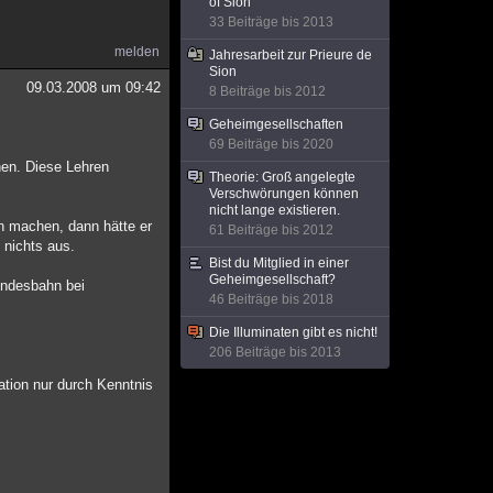
of Sion
33 Beiträge bis 2013
melden
Jahresarbeit zur Prieure de
Sion
09.03.2008 um 09:42
8 Beiträge bis 2012
Geheimgesellschaften
69 Beiträge bis 2020
hen. Diese Lehren
Theorie: Groß angelegte
Verschwörungen können
nicht lange existieren.
ch machen, dann hätte er
61 Beiträge bis 2012
 nichts aus.
Bist du Mitglied in einer
Geheimgesellschaft?
Bundesbahn bei
46 Beiträge bis 2018
Die Illuminaten gibt es nicht!
206 Beiträge bis 2013
tion nur durch Kenntnis