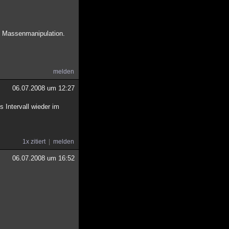
es Massenmanipulation.
melden
06.07.2008 um 12:27
s Intervall wieder im
1x zitiert
melden
06.07.2008 um 16:52