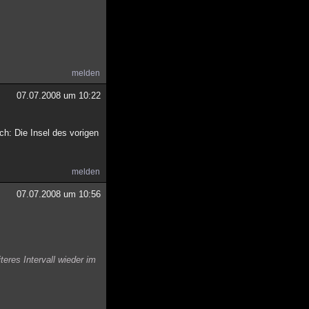
melden
07.07.2008 um 10:22
h: Die Insel des vorigen
melden
07.07.2008 um 10:56
teres Intervall wieder im