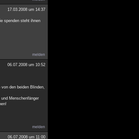
17.03.2008 um 14:37
sie spenden steht ihnen
melden
06.07.2008 um 10:52
e von den beiden Blinden,
 - und Menschenfänger
hen!
melden
06.07.2008 um 11:00