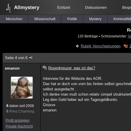
Allmystery
Echtzeit
Diskussionen
Blog
Menschen
Wissenschaft
Politik
Mystery
Kriminalfäl
R
120 Beiträge
▪ Schlüsselwörter:
G
Rubrik Verschwörungen
1
Seite 4 von 6
Rosenkreuzer, was ist das?
emanon
Interview für die Website des AOR.
Das hat er doch von vorn bis hinten selbst geschrieb
selbst ausgedacht .
Ich denke man muß schon relativ simpel strukturi
Leg dein Geld lieber auf ein Tagesgeldkonto.
Grüsse
dabei seit 2008
emanon
Prinz Charming
Profil anzeigen
Private Nachricht