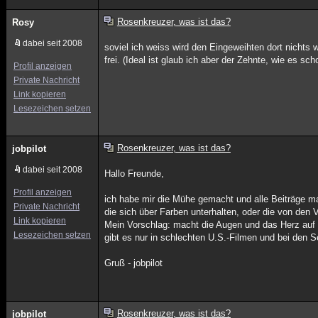
Rosenkreuzer, was ist das?
Rosy
dabei seit 2008
soviel ich weiss wird den Eingeweihten dort nichts 
frei. (Ideal ist glaub ich aber der Zehnte, wie es sc
Profil anzeigen
Private Nachricht
Link kopieren
Lesezeichen setzen
Rosenkreuzer, was ist das?
jobpilot
dabei seit 2008
Hallo Freunde,
Profil anzeigen
ich habe mir die Mühe gemacht und alle Beiträge ma
Private Nachricht
die sich über Farben unterhalten, oder die von den
Link kopieren
Mein Vorschlag: macht die Augen und das Herz auf 
Lesezeichen setzen
gibt es nur in schlechten U.S.-Filmen und bei den S
Gruß - jobpilot
Rosenkreuzer, was ist das?
jobpilot