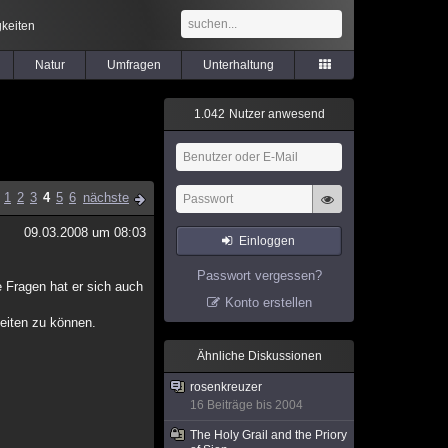
keiten
Natur
Umfragen
Unterhaltung
1
.
0
4
2
Nutzer anwesend
1
2
3
4
5
6
nächste
09.03.2008 um 08:03
Einloggen
Passwort vergessen?
ie Fragen hat er sich auch
Konto erstellen
eiten zu können.
Ähnliche Diskussionen
rosenkreuzer
16 Beiträge bis 2004
The Holy Grail and the Priory