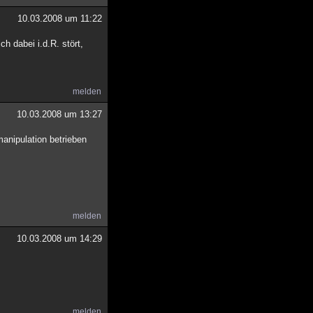
10.03.2008 um 11:22
h dabei i.d.R. stört,
melden
10.03.2008 um 13:27
anipulation betrieben
melden
10.03.2008 um 14:29
melden