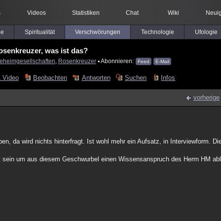
s
Videos
Statistiken
Chat
Wiki
Neuig
le
Spiritualität
Verschwörungen
Technologie
Ufologie
osenkreuzer, was ist das?
eheimgesellschaften
,
Rosenkreuzer
▪ Abonnieren:
Feed
E-Mail
 Video
Beobachten
Antworten
Suchen
Infos
vorherige
en, da wird nichts hinterfragt. Ist wohl mehr ein Aufsatz, in Interviewform. D
ert sein um aus diesem Geschwurbel einen Wissensanspruch des Herrn HM abl