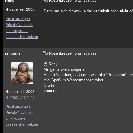
Rosenkreuzer, was ist das?
Rosy
dabei seit 2008
Dann hat sich dir wohl leider der Inhalt noch nicht o
Profil anzeigen
Private Nachricht
Link kopieren
Lesezeichen setzen
Rosenkreuzer, was ist das?
emanon
@ Rosy
Mir gehts wie snoogans.
Aber tröste dich, daß erste was alle "Propheten" l
Viel Spaß im Wassermannzeitalter.
Grüße
emanon
dabei seit 2008
Prinz Charming
Profil anzeigen
Private Nachricht
Link kopieren
Lesezeichen setzen