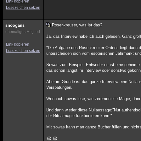
Link kopieren
Lesezeichen setzen
Rosenkreuzer, was ist das?
snoogans
ehemaliges Mitglied
Ja, das Interview habe ich auch gelesen. Ganz gro
Link kopieren
"Die Aufgabe des Rosenkreuzer Ordens liegt darin
Lesezeichen setzen
unterscheiden sich vom esoterischen Jahrmarkt und
Sowas zum Beispiel. Entweder es ist eine geheime L
das schon längst im Interview oder sonstwo gekonnt
Aber im Grunde ist das ganze Interview eine Nullau
Verspätungen.
Wenn ich sowas lese, wie zeremonielle Magie, dann 
Und dann wieder diese Nullaussage:"Nur authentisc
der Ritualmagie funktionieren kann."
Mit sowas kann man ganze Bücher füllen und nicht