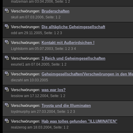
matzeman
am 03.04.2006, Seite:
1
2
Verschwörungen:
Bruderschaften
skull
am 07.03.2006, Seite:
1
2
Verschwörungen:
Die alltägliche Geheimgesellschaft
odd
am 29.11.2005, Seite:
1
2
3
Verschwörungen:
Kontakt mit Außerirdsichen !
Lightstorm
am 05.07.2003, Seite:
1
2
3
4
Verschwörungen:
3 Reich und Geheimgesellschaften
eeuriel1
am 07.04.2005, Seite:
1
2
Verschwörungen:
Geheimgesellschaften/Verschwörungen in den M
diezahl
am 10.03.2005
Verschwörungen:
was war los?
lesslow
am 17.12.2004, Seite:
1
2
Verschwörungen:
Toyota und die Illuminaten
loydmurphy
am 27.03.2004, Seite:
1
2
3
Verschwörungen:
Hab was tolles gefunden "ILLUMINATEN"
realzerog
am 18.03.2004, Seite:
1
2