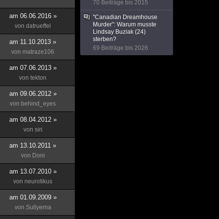
70 Beiträge bis 2015
am 06.06.2016 »
"Canadian Dreamhouse
Murder": Warum musste
von
datrueffel
Lindsay Buziak (24)
sterben?
am 11.10.2013 »
69 Beiträge bis 2026
von
matraze106
am 07.06.2013 »
von
tekton
am 09.06.2012 »
von
behind_eyes
am 08.04.2012 »
von
siri
am 13.10.2011 »
von
Doni
am 13.07.2010 »
von
neurotikus
am 01.09.2009 »
von
Sullyerna