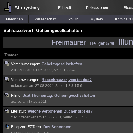
Allmystery
Echtzeit
Diskussionen
Blogs
Menschen
Wissenschaft
Politik
Mystery
Kriminalfäl
Schlüsselwort: Geheimgesellschaften
Illu
Freimaurer
Heiliger Gral
Themen
Verschwörungen:
Geheimgesellschaften
ATLAN12
am 01.05.2009, Seite:
1
2
3
4
Verschwörungen:
Rosenkreuzer, was ist das?
nekromant
am 27.08.2004, Seite:
1
2
3
4
5
6
Filme:
3sat-Thementag: Geheimgesellschaften
accrec
am 17.07.2011
Literatur:
Welche verbotenen Bücher gibt es?
zukunftsdenker
am 14.06.2013, Seite:
1
2
3
4
5
Blog von
EZTerra:
Das Sonnentor