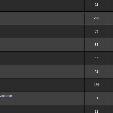
11
220
39
34
53
41
186
verraten
91
31