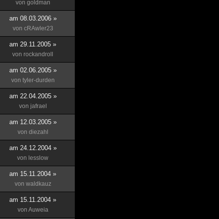
von
goldman
am 08.03.2006 »
von
cRAwler23
am 29.11.2005 »
von
rockandroll
am 02.06.2005 »
von
tyler-durden
am 22.04.2005 »
von
jafrael
am 12.03.2005 »
von
diezahl
am 24.12.2004 »
von
lesslow
am 15.11.2004 »
von
waldkauz
am 15.11.2004 »
von
Auweia