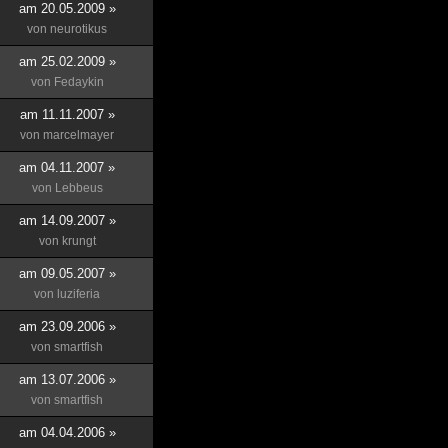
am 20.05.2009 »
von
neurotikus
am 25.02.2009 »
von
Fedaykin
am 11.11.2007 »
von
marcelmayer
am 04.11.2007 »
von
Lebbeus
am 14.09.2007 »
von
krungt
am 09.05.2007 »
von
luziferia
am 23.09.2006 »
von
smartfish
am 13.07.2006 »
von
smartfish
am 04.04.2006 »