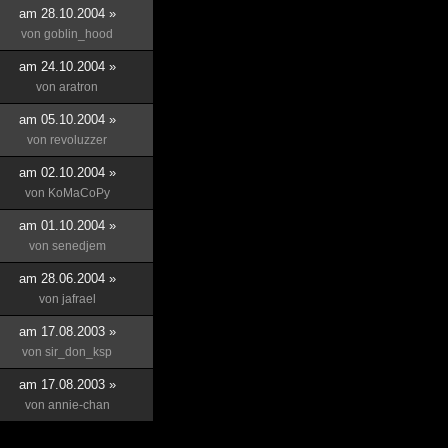
am 28.10.2004 »
von
goblin_hood
am 24.10.2004 »
von
aratron
am 05.10.2004 »
von
revoluzzer
am 02.10.2004 »
von
KoMaCoPy
am 01.10.2004 »
von
senedjem
am 28.06.2004 »
von
jafrael
am 17.08.2003 »
von
sir_don_ksp
am 17.08.2003 »
von
annie-chan