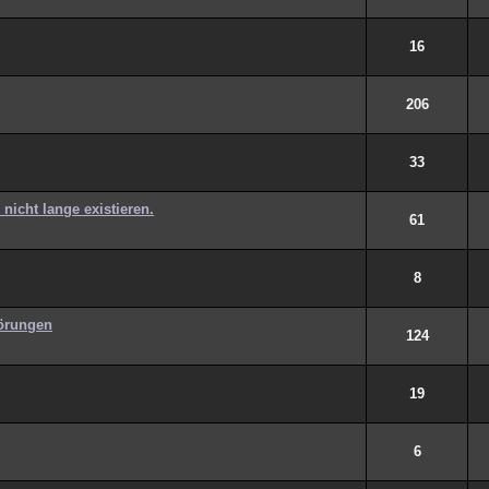
16
206
33
icht lange existieren.
61
8
örungen
124
19
6