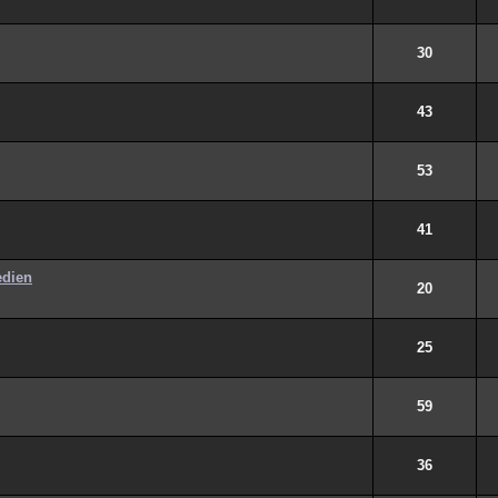
30
43
53
41
edien
20
25
59
36