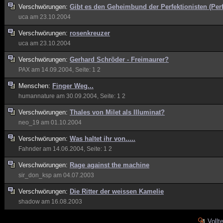
Verschwörungen:
Gibt es den Geheimbund der Perfektionisten (Perf
uca
am 23.10.2004
Verschwörungen:
rosenkreuzer
uca
am 23.10.2004
Verschwörungen:
Gerhard Schröder - Freimaurer?
PAX
am 14.09.2004, Seite:
1
2
Menschen:
Finger Weg...
humannature
am 30.09.2004, Seite:
1
2
Verschwörungen:
Thales von Milet als Illuminat?
neo_19
am 01.10.2004
Verschwörungen:
Was haltet ihr von.....
Fahnder
am 14.06.2004, Seite:
1
2
Verschwörungen:
Rage against the machine
sir_don_ksp
am 04.07.2003
Verschwörungen:
Die Ritter der weissen Kamelie
shadow
am 16.08.2003
Voll