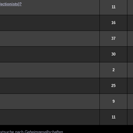
ectionists)?
11
16
37
30
2
25
9
11
textsuche nach
Geheimgesellschaften