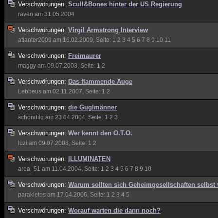
Verschwörungen:
Scull&Bones hinter der US Regierung
raven
am 31.05.2004
Verschwörungen:
Virgil Armstrong Interview
atlanter2009
am 16.02.2009, Seite:
1
2
3
4
5
6
7
8
9
10
11
Verschwörungen:
Freimaurer
maggy
am 09.07.2003, Seite:
1
2
Verschwörungen:
Das flammende Auge
Lebbeus
am 02.11.2007, Seite:
1
2
Verschwörungen:
die Guglmänner
schondilg
am 23.04.2004, Seite:
1
2
3
Verschwörungen:
Wer kennt den O.T.O.
luzi
am 09.07.2003, Seite:
1
2
Verschwörungen:
ILLUMINATEN
area_51
am 11.04.2004, Seite:
1
2
3
4
5
6
7
8
9
10
Verschwörungen:
Warum sollten sich Geheimgesellschaften selbst 
parakletos
am 17.04.2006, Seite:
1
2
3
4
5
Verschwörungen:
Worauf warten die dann noch?