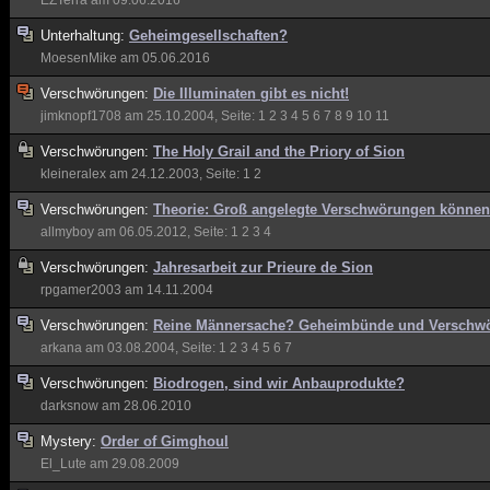
EZTerra
am 09.06.2016
Unterhaltung:
Geheimgesellschaften?
MoesenMike
am 05.06.2016
Verschwörungen:
Die Illuminaten gibt es nicht!
jimknopf1708
am 25.10.2004, Seite:
1
2
3
4
5
6
7
8
9
10
11
Verschwörungen:
The Holy Grail and the Priory of Sion
kleineralex
am 24.12.2003, Seite:
1
2
Verschwörungen:
Theorie: Groß angelegte Verschwörungen können n
allmyboy
am 06.05.2012, Seite:
1
2
3
4
Verschwörungen:
Jahresarbeit zur Prieure de Sion
rpgamer2003
am 14.11.2004
Verschwörungen:
Reine Männersache? Geheimbünde und Verschw
arkana
am 03.08.2004, Seite:
1
2
3
4
5
6
7
Verschwörungen:
Biodrogen, sind wir Anbauprodukte?
darksnow
am 28.06.2010
Mystery:
Order of Gimghoul
El_Lute
am 29.08.2009