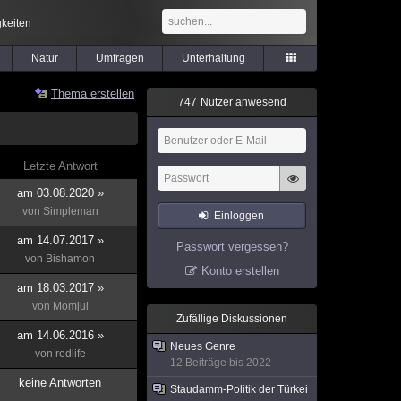
keiten
Natur
Umfragen
Unterhaltung
Thema erstellen
7
4
7
Nutzer anwesend
Letzte Antwort
am 03.08.2020 »
von
Simpleman
Einloggen
am 14.07.2017 »
Passwort vergessen?
von
Bishamon
Konto erstellen
am 18.03.2017 »
von
Momjul
Zufällige Diskussionen
am 14.06.2016 »
Neues Genre
von
redlife
12 Beiträge bis 2022
keine Antworten
Staudamm-Politik der Türkei