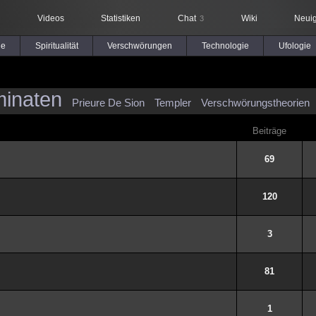
Videos
Statistiken
Chat
Wiki
Neuig
3
le
Spiritualität
Verschwörungen
Technologie
Ufologie
minaten
Prieure De Sion
Templer
Verschwörungstheorien
Beiträge
69
120
3
81
1