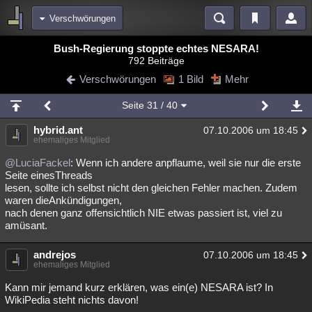
Verschwörungen
Bereiche
Bush-Regierung stoppte echtes NESARA!
792 Beiträge
Echtzeit
Diskussionen
Blogs
Videos
Statistiken
Verschwörungen
1 Bild
Mehr
Chat
Wiki
Neuigkeiten
2
Seite
31
/ 40
meine Rubriken
hybrid.ant
07.10.2006 um 18:45
Menschen
Wissenschaft
Politik
Mystery
Kriminalfälle
ehemaliges Mitglied
Spiritualität
Verschwörungen
Technologie
Ufologie
@LuciaFackel
: Wenn ich andere anpflaume, weil sie nur die erste
Seite einesThreads
lesen, sollte ich selbst nicht den gleichen Fehler machen. Zudem
Natur
Umfragen
Unterhaltung
waren dieAnkündigungen,
weitere Rubriken
nach denen ganz offensichtlich NIE etwas passiert ist, viel zu
amüsant.
Philosophie
Träume
Orte
Esoterik
Literatur
andrejos
07.10.2006 um 18:45
Astronomie
Helpdesk
Gruppen
Gaming
Filme
ehemaliges Mitglied
Musik
Clash
Verbesserungen
Allmystery
English
Kann mir jemand kurz erklären, was ein(e) NESARA ist? In
WikiPedia steht nichts davon!
Übersichten