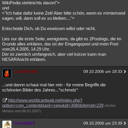
WikiPedia stehtnichts davon!">
und
<"Ich habe dafür keine Zeit! Aber bitte schön, wenn es mirniemand
sagen, will, dann soll es so bleiben....">
Entscheide Dich, ob Du eswissen willst oder nicht.
Lies nur die erste Seite, wenigstens, da gibt es 2Postings, die im
Grunde alles erklären, das ist der Eingangspost und mein Post
vom26.4.2005, 14.29 Uhr.
Der ist ziemlich umfangreich, aber viel kürzer kann man
NESARAnicht erklären.
LuciaFackel
09.10.2006 um 18:33
...und dannn schaut mal hier rein - für meine Begriffe die
schönsten Bilder des Jahres...*schmelz*
http://www.worldcantwait.net/index.php?
option=com_content&task=view&id=3080&Itemid=239
(Archiv-
Version vom 06.02.2007)
horusfalk3
09.10.2006 um 23:39