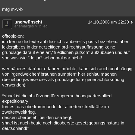
mfg m-v-b
unerwünscht
14.10.2006 um 22:29
ehemaliges Mitglied
offtopic-on:
ich kenne die texte auf die sich zauberer´s posts beziehen...aber
leidergibt es in der derzeitigen brd-rechtsauffassung keine
grundlage darauf eine art,*friedlichen putsch* aufzubauen und auf
soetwas wie *de jur* schonmal gar nicht!
wer näheres darüber erfahren möchte, kann sich auch unabhängig
von irgendwelchen*braunen sümpfen* hier schlau machen
(beziehungsweise dies als grundlage für eigenenachforschung
verwenden):
*shaef ist die abkürzung für supreme headquartersallied
expeditionary
forces, das oberkommando der alliierten streitkräfte im
zweitenweltkrieg,
dessen oberbefehl bei den usa liegt.
shaef ist auch heute noch dieoberste gesetzgebungsinstanz in
deutschland!*