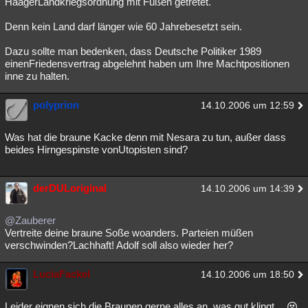
HaagerLandkriegsordnung mit Füßen getretet.
Denn kein Land darf länger wie 60 Jahrebesetzt sein.
Dazu sollte man bedenken, dass Deutsche Politiker 1989
einenFriedensvertrag abgelehnt haben um Ihre Machtpositionen
inne zu halten.
polyprion
14.10.2006 um 12:59
Was hat die braune Kacke denn mit Nesara zu tun, außer dass
beides Hirngespinste vonUtopisten sind?
derDULoriginal
14.10.2006 um 14:39
@Zauberer
Vertreite deine braune Soße woanders. Parteien müßen
verschwinden?Lachhaft! Adolf soll also wieder her?
LuciaFackel
14.10.2006 um 18:50
Leider eignen sich die Braunen gerne alles an, was gut klingt...