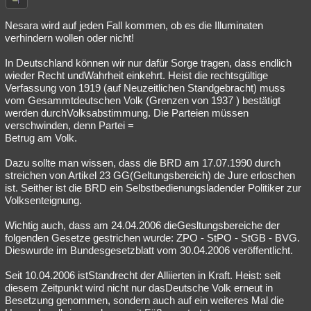
Besucht
Teilgenommen
Alle
Neue
Geschlossen
Nesara wird auf jeden Fall kommen, ob es die Illuminaten
verhindern wollen oder nicht!
Lesenswert
Schlüsselwörter
In Deutschland können wir nur dafür Sorge tragen, dass endlich
wieder Recht undWahrheit einkehrt. Heist die rechtsgültige
Verfassung von 1919 (auf Neuzeitlichen Standgebracht) muss
vom Gesammtdeutschen Volk (Grenzen von 1937 ) bestätigt
werden durchVolksabstimmung. Die Parteien müssen
verschwinden, denn Partei =
Betrug am Volk.
Dazu sollte man wissen, dass die BRD am 17.07.1990 durch
streichen von Artikel 23 GG(Geltungsbereich) de Jure erloschen
ist. Seither ist die BRD ein Selbstbedienungsladender Politiker zur
Volksenteignung.
Wichtig auch, dass am 24.04.2006 dieGesltungsbereiche der
folgenden Gesetze gestrichen wurde: ZPO - StPO - StGB - BVG.
Dieswurde im Bundesgesetzblatt vom 30.04.2006 veröffentlicht.
Seit 10.04.2006 istStandrecht der Alliierten in Kraft. Heist: seit
diesem Zeitpunkt wird nicht nur dasDeutsche Volk erneut in
Besetzung genommen, sondern auch auf ein weiteres Mal die