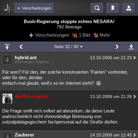
Verschwörungen
Bereiche
Bush-Regierung stoppte echtes NESARA!
792 Beiträge
Echtzeit
Diskussionen
Blogs
Videos
Statistiken
Verschwörungen
1 Bild
Mehr
Chat
Wiki
Neuigkeiten
2
Seite
32
/ 40
meine Rubriken
hybrid.ant
13.10.2006 um 21:23
Menschen
Wissenschaft
Politik
Mystery
Kriminalfälle
ehemaliges Mitglied
Spiritualität
Verschwörungen
Technologie
Ufologie
Für wen? Für den, der solche konstruierten "Fakten" verbreitet,
oder für den, derdas
einfach mal glaubt, weil's so im Internet steht?
Natur
Umfragen
Unterhaltung
weitere Rubriken
derDULoriginal
13.10.2006 um 21:26
Philosophie
Träume
Orte
Esoterik
Literatur
Die Frage stellt sich selbst ad absurdum, da diese Leute
Astronomie
Helpdesk
Gruppen
Gaming
Filme
wahrscheinlich nicht ohneständige Betreuung von
solzialpädagogischem fachpersonal auf die Straße dürfen.
Musik
Clash
Verbesserungen
Allmystery
English
Zauberer
14.10.2006 um 12:45
Übersichten