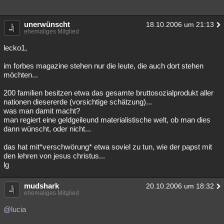
unerwünscht
18.10.2006 um 21:13
ehemaliges Mitglied
lecko1,
im forbes magazine stehen nur die leute, die auch dort stehen
möchten...
200 familien besitzen etwa das gesamte bruttosozialprodukt aller
nationen diesererde (vorsichtige schätzung)...
was man damit macht?
man regiert eine geldgeileund materialistische welt, ob man dies
dann wünscht, oder nicht...
das hat mit*verschwörung* etwa soviel zu tun, wie der papst mit
den lehren von jesus christus...
lg
mudshark
20.10.2006 um 18:32
ehemaliges Mitglied
@lucia