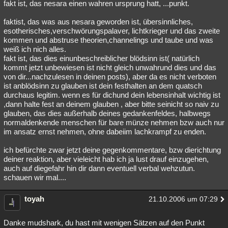
fakt ist, das nesara einen wahren ursprung hatt, ...punkt.
faktist, das was aus nesara geworden ist, übersinnliches,
esotherisches,verschwörungspalaver, lichtkrieger und das zweite
kommen und abstruse theorien,channelings und taube und was
weiß ich nich alles.
fakt ist, das dies einunbeschreiblicher blödsinn ist( natürlich
kommt jetzt unbewiesen ist nicht gleich unwahrund dies und das
von dir...nachzulesen in deinen posts), aber da es nicht verboten
ist anblödsinn zu glauben ist dein festhalten an dem quatsch
durchaus legitim. wenn es für dichund dein lebensinhalt wichtig ist
,dann halte fest an deinem glauben , aber bitte seinicht so naiv zu
glauben, das dies außerhalb deines gedankenfeldes, halbwegs
normaldenkende menschen für bare münze nehmen bzw auch nur
im ansatz ernst nehmen, ohne dabeiim lachkrampf zu enden.
ich befürchte zwar jetzt deine gegenkommentare, bzw dierichtung
deiner reaktion, aber vieleicht hab ich ja lust drauf einzugehen,
auch auf diegefahr hin dir dann eventuell verbal wehzutun.
schauen wir mal....
toyah
21.10.2006 um 07:29
Danke mudshark, du hast mit wenigen Sätzen auf den Punkt