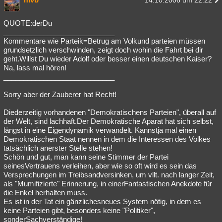
14.10.2006 um 22:22
QUOTE:derDu
____________________________
Kommentare wie Parteik=Betrug am Volkund parteien müssen
grundsetzlich verschwinden, zeigt doch wohin die Fahrt bei dir
geht.Willst Du wieder Adolf oder besser einen deutschen Kaiser?
Na, lass mal hören!
____________________________
Sorry aber der Zauberer hat Recht!
Diederzeitig vorhandenen "Demokratischens Parteien", überall auf
der Welt, sind lachhaft.Der Demokratische Aparat hat sich selbst,
längst in eine Eigendynamik verwandelt. Kannstja mal einen
Demokratischen Staat nennen in dem die Interessen des Volkes
tatsächlich anerster Stelle stehen!
Schön und gut, man kann seine Stimmer der Partei
seinesVertrauens verleihen, aber wie so oft wird es sein das
Versprechungen im Treibsandversinken, um vllt. nach langer Zeit,
als "Mumifizierte" Erinnerung, in einerFantastischen Anekdote für
die Enkel herhalten muss.
Es ist in der Tat ein gänzlichesneues System nötig, in dem es
keine Parteien gibt, besonders keine "Politiker",
sonderSachverständige!