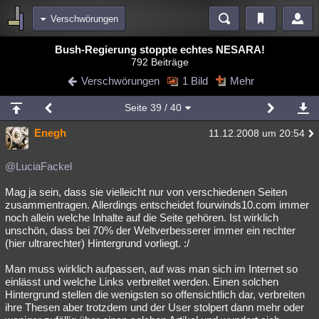
Verschwörungen
Bereiche
Bush-Regierung stoppte echtes NESARA!
792 Beiträge
Echtzeit
Diskussionen
Blogs
Videos
Statistiken
Verschwörungen
1 Bild
Mehr
Chat
Wiki
Neuigkeiten
2
Seite
39
/ 40
meine Rubriken
Enegh
11.12.2008 um 20:54
Menschen
Wissenschaft
Politik
Mystery
Kriminalfälle
Spiritualität
Verschwörungen
Technologie
Ufologie
@LuciaFackel
Mag ja sein, dass sie vielleicht nur von verschiedenen Seiten
Natur
Umfragen
Unterhaltung
zusammentragen. Allerdings entscheidet fourwinds10.com immer
weitere Rubriken
noch allein welche Inhalte auf die Seite gehören. Ist wirklich
unschön, dass bei 70% der Weltverbesserer immer ein rechter
Philosophie
Träume
Orte
Esoterik
Literatur
(hier ultrarechter) Hintergrund vorliegt. :/
Astronomie
Helpdesk
Gruppen
Gaming
Filme
Man muss wirklich aufpassen, auf was man sich im Internet so
einlässt und welche Links verbreitet werden. Einen solchen
Musik
Clash
Verbesserungen
Allmystery
English
Hintergrund stellen die wenigsten so offensichtlich dar, verbreiten
ihre Thesen aber trotzdem und der User stolpert dann mehr oder
Übersichten