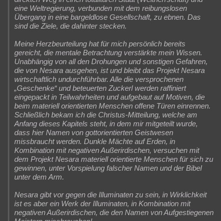
eine Weltregierung, verbunden mit dem reibungslosen
Übergang in eine bargeldlose Gesellschaft, zu ebnen. Das
sind die Ziele, die dahinter stecken.
Meine Herzbeurteilung hat für mich persönlich bereits
gereicht, die mentale Betrachtung verstärkte mein Wissen.
Unabhängig von all den Drohungen und sonstigen Gefahren,
die von Nesara ausgehen, ist und bleibt das Projekt Nesara
wirtschaftlich undurchführbar. Alle die versprochenen
„Geschenke“ und beteuerten Zuckerl werden raffiniert
eingepackt in Teilwahrheiten und aufgebaut auf Motiven, die
beim materiell orientierten Menschen offene Türen einrennen.
Schließlich bekam ich die Christus-Mitteilung, welche am
Anfang dieses Kapitels steht, in dem mir mitgeteilt wurde,
dass hier Namen von gottorientierten Geistwesen
missbraucht werden. Dunkle Mächte auf Erden, in
Kombination mit negativen Außerirdischen, versuchen mit
dem Projekt Nesara materiell orientierte Menschen für sich zu
gewinnen, unter Vorspielung falscher Namen und der Bibel
unter dem Arm.
Nesara gibt vor gegen die Illuminaten zu sein, in Wirklichkeit
ist es aber ein Werk der Illuminaten, in Kombination mit
negativen Außerirdischen, die den Namen von Aufgestiegenen