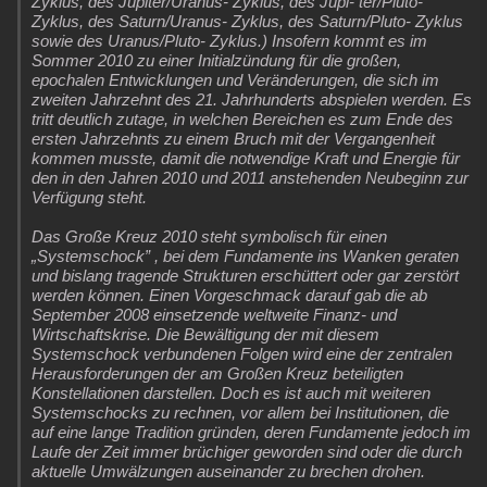
Zyklus, des Jupiter/Uranus- Zyklus, des Jupi- ter/Pluto-
Zyklus, des Saturn/Uranus- Zyklus, des Saturn/Pluto- Zyklus
sowie des Uranus/Pluto- Zyklus.) Insofern kommt es im
Sommer 2010 zu einer Initialzündung für die großen,
epochalen Entwicklungen und Veränderungen, die sich im
zweiten Jahrzehnt des 21. Jahrhunderts abspielen werden. Es
tritt deutlich zutage, in welchen Bereichen es zum Ende des
ersten Jahrzehnts zu einem Bruch mit der Vergangenheit
kommen musste, damit die notwendige Kraft und Energie für
den in den Jahren 2010 und 2011 anstehenden Neubeginn zur
Verfügung steht.
Das Große Kreuz 2010 steht symbolisch für einen
„Systemschock” , bei dem Fundamente ins Wanken geraten
und bislang tragende Strukturen erschüttert oder gar zerstört
werden können. Einen Vorgeschmack darauf gab die ab
September 2008 einsetzende weltweite Finanz- und
Wirtschaftskrise. Die Bewältigung der mit diesem
Systemschock verbundenen Folgen wird eine der zentralen
Herausforderungen der am Großen Kreuz beteiligten
Konstellationen darstellen. Doch es ist auch mit weiteren
Systemschocks zu rechnen, vor allem bei Institutionen, die
auf eine lange Tradition gründen, deren Fundamente jedoch im
Laufe der Zeit immer brüchiger geworden sind oder die durch
aktuelle Umwälzungen auseinander zu brechen drohen.