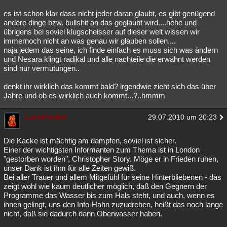
es ist schon klar dass nicht jeder daran glaubt, es gibt genügend
andere dinge bzw. bullshit an das geglaubt wird....hehe und
übrigens bei soviel klugscheisser auf dieser welt wissen wir
immernoch nicht an was genau wir glauben sollen....
naja jedem das seine, ich finde einfach es muss sich was ändern
und Nesara klingt radikal und alle nachteile die erwähnt werden
sind nur vermutungen..
denkt ihr wirklich das kommt bald? irgendwie zieht sich das über
Jahre und ob es wirklich auch kommt...?..hmmm
LuciaFackel
29.07.2010 um 20:23
Die Kacke ist mächtig am dampfen, soviel ist sicher.
Einer der wichtigsten Informanten zum Thema ist in London
"gestorben worden", Christopher Story. Möge er in Frieden ruhen,
unser Dank ist ihm für alle Zeiten gewiß.
Bei aller Trauer und allem Mitgefühl für seine Hinterbliebenen - das
zeigt wohl wie kaum deutlicher möglich, daß den Gegnern der
Programme das Wasser bis zum Hals steht, und auch, wenn es
ihnen gelingt, uns den Info-Hahn zuzudrehen, heißt das noch lange
nicht, daß sie dadurch dann Oberwasser haben.