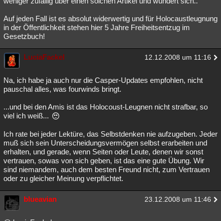
weniger zufällig über einen solchen Artikel und wundert sich..
Besucht
Teilgenommen
Alle
Neue
Geschlossen
Auf jeden Fall ist es absolut widerwertig und für Holocaustleugnung
in der Öffentlichkeit stehen hier 5 Jahre Freiheitsentzug im
Lesenswert
Schlüsselwörter
Gesetzbuch!
LuciaFackel
12.12.2008 um 11:16
Na, ich habe ja auch nur die Casper-Updates empfohlen, nicht
pauschal alles, was fourwinds bringt.
...und bei den Amis ist das Holocoust-Leugnen nicht strafbar, so
viel ich weiß...
Ich rate bei jeder Lektüre, das Selbstdenken nie aufzugeben. Jeder
muß sich sein Unterscheidungsvermögen selbst erarbeiten und
erhalten, und gerade, wenn Seiten oder Leute, denen wir sonst
vertrauen, sowas von sich geben, ist das eine gute Übung. Wir
sind niemandem, auch dem besten Freund nicht, zum Vertrauen
oder zu gleicher Meinung verpflichtet.
blueavian
23.12.2008 um 11:46