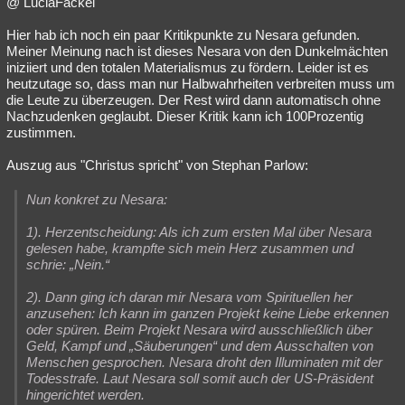
@ LuciaFackel
Hier hab ich noch ein paar Kritikpunkte zu Nesara gefunden.
Meiner Meinung nach ist dieses Nesara von den Dunkelmächten
iniziiert und den totalen Materialismus zu fördern. Leider ist es
heutzutage so, dass man nur Halbwahrheiten verbreiten muss um
die Leute zu überzeugen. Der Rest wird dann automatisch ohne
Nachzudenken geglaubt. Dieser Kritik kann ich 100Prozentig
zustimmen.
Auszug aus "Christus spricht" von Stephan Parlow:
Nun konkret zu Nesara:
1). Herzentscheidung: Als ich zum ersten Mal über Nesara
gelesen habe, krampfte sich mein Herz zusammen und
schrie: „Nein.“
2). Dann ging ich daran mir Nesara vom Spirituellen her
anzusehen: Ich kann im ganzen Projekt keine Liebe erkennen
oder spüren. Beim Projekt Nesara wird ausschließlich über
Geld, Kampf und „Säuberungen“ und dem Ausschalten von
Menschen gesprochen. Nesara droht den Illuminaten mit der
Todesstrafe. Laut Nesara soll somit auch der US-Präsident
hingerichtet werden.