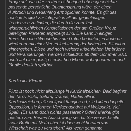
Frage auf, was der zu Ihrer bisherigen Lebensgeschichte
passende persönliche Quantensprung wäre, der einen
Aufbruch und Neuanfang ermöglichen könnte. Es gilt das
richtige Projekt zur Integration all der gegenläufigen
Tendenzen zu finden, die durch die zum Teil
widersprüchlichen Konstellationen der am Großen Kreuz
beteiligten Planeten angezeigt sind. Die kann in einigen
Bereichen eine Wende hin zum Guten bedeuten, in anderen
wiederum mit einer Verschlechterung der bisherigen Situation
einhergehen. Diese und noch weitere krisenhaften Umbrüche
und Veränderungen, werden schließlich ab dem Sommer 2010
auch auf einer geistig-seelischen Ebene wahrgenommen und
für alle deutlich spürbar.
Kardinaler Klimax
Pluto ist noch nicht allzulange in Kardinalzeichen. Bald beginnt
der Tanz: Pluto, Saturn, Uranus, Hades alle in
Kardinalzeichen, alle weltpunkttangierend, sie bilden doppelte
Opposition, sie formen Vierfachquadrat auf Weltpunkt. Viel
Spaß. (Es kann doch nichts passieren? Oder? Merkel gibt
gestern zum Besten Aufschwung sei da. Sie verwechselte
zwar Brutto mit Netto aber ist doch wohl berufen von
Wirtschaft was zu verstehen? Als wenn genannte