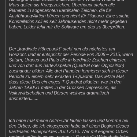
Mars gelten als Kriegszeichen. Überhaupt stehen alle
Planeten in sogenannten kardinalen Zeichen, die für
Ausführung/Aktion bürgen und nicht für Planung. Eine solche
Konstellation soll es seit Jahrausenden nicht mehr gegeben
haben. Leider fehlt mir die Software um das zu überprüfen.
Der „kardinale Höhepunkt“ steht nun als nächstes am
Horizont, und er entspricht der Periode von 2008 – 2015, wenn
Saturn, Uranus und Pluto alle in kardinale Zeichen eintreten
und von dort aus harte Aspekte (Quadrat oder Opposition)
zueinander bilden. Alle drei Planeten formieren sich in dieser
Periode zu einem sehr exakten T-Quadrat. Das letzte Mal,
dass diese Drei ein enges T-Quadrat bildeten, war in den
Jahren 1930/31 mitten in der Grossen Depression, als
Volkswirtschaften und Börsen weltweit dramatisch
abstürzten.......
Ich habe mal meine Astro-Uhr laufen lassen und komme bei
den Orbes, die ich eingegeben habe auf einen Beginn dieses
kardinalen Höhepunktes JULI 2010. Wer mit engeren Orbes
rechnet, müsste etwas warten :-) Da wir die Wirtschaftskrise