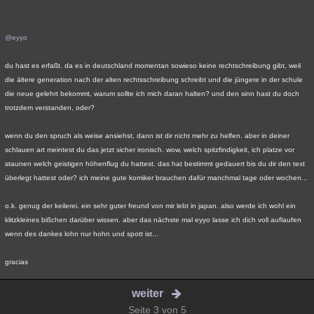
@eyyo
du hast es erfaßt. da es in deutschland momentan sowieso keine rechtschreibung gibt, weil
die ältere generation nach der alten rechtsschreibung schreibt und die jüngere in der schule
die neue gelehrt bekommt, warum sollte ich mich daran halten? und den sinn hast du doch
trotzdem verstanden, oder?
wenn du den spruch als weise ansiehst, dann ist dir nicht mehr zu helfen. aber in deiner
schlauen art meintest du das jetzt sicher ironisch. wow, welch spitzfindigkeit, ich platze vor
staunen welch geistigen höhenflug du hattest. das hat bestimmt gedauert bis du dir den text
überlegt hattest oder? ich meine gute komiker brauchen dafür manchmal tage oder wochen...
o.k. genug der keilerei. ein sehr guter freund von mir lebt in japan. also werde ich wohl ein
klitzkleines bißchen darüber wissen. aber das nächste mal eyyo lasse ich dich voll auflaufen
wenn des dankes lohn nur hohn und spott ist...
gracias
weiter
Seite 3 von 5