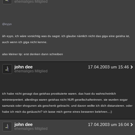
ehemaliges Mitglied
Besucht
Teilgenommen
Alle
Neue
Geschlossen
Lesenswert
Schlüsselwörter
@eyyo
äh eyyo, ich wäre vorsichtig was du sagst. ich glaube nämlich nicht das giga eine geisha ist,
auch wenn ich giga nicht kenne.
also kleiner tip: erst denken dann schreiben
john dee
17.04.2003 um 15:46
ehemaliges Mitglied
ich habe nicht gesagt das geishas prostituierte waren. das hast du wahrscheinlich
reininterpretiert. allerdings waren geishas nicht NUR gesellschafterinnen. sie wurden sogar
samurais oder shogunen als geschenk gebracht. und davon wollte ich dich distanzieren. oder
habe ich mich da getäuscht? ich lasse mich gerne eines besseren belehren...;)
john dee
17.04.2003 um 16:04
ehemaliges Mitglied