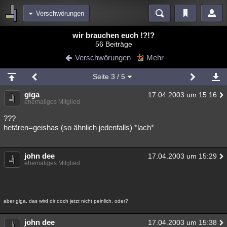
Verschwörungen
Bereiche
wir brauchen euch !?!?
56 Beiträge
Echtzeit
Diskussionen
Blogs
Videos
Statistiken
Verschwörungen
Mehr
Chat
Wiki
Neuigkeiten
2
Seite
3
/ 5
meine Rubriken
giga
17.04.2003 um 15:16
Menschen
Wissenschaft
Politik
Mystery
Kriminalfälle
ehemaliges Mitglied
Spiritualität
Verschwörungen
Technologie
Ufologie
???
hetären=geishas (so ähnlich jedenfalls) *lach*
Natur
Umfragen
Unterhaltung
weitere Rubriken
john dee
17.04.2003 um 15:29
ehemaliges Mitglied
Philosophie
Träume
Orte
Esoterik
Literatur
Astronomie
Helpdesk
Gruppen
Gaming
Filme
aber giga, das wird dir doch jetzt nicht peinlich, oder?
Musik
Clash
Verbesserungen
Allmystery
English
john dee
Übersichten
17.04.2003 um 15:38