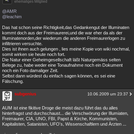
ehemaliges Mitglied
@AMR
@leachim
Das hat schon seine Richtigkeit,das Gedankengut der Illuminaten
kommt doch aus der Freimaurerei,und die war eher da als der
Illuminatenorden,der wiederum die anderen Freimaurerlogen zu
infiltrieren versuchte.
Dies ist ihnen auch gelungen , lies meine Kopie von wiki nochmal,
somit wirken sie heute noch fort.
Die Natur einer Geheimgesellschaft läßt Naturgemäss selten
Belege zu, habe weder eine Tonaufnahme noch ein Dokument
noch ein Foto damaliger Zeit.
Selbst dann würdest du einfach sagen können, es sei eine
Fälschung.
subgenius
10.06.2009 um 23:37
AUM ist eine fikitive Droge die meist dazu führt das du alles
hinterfragst und durchschaust... die Verschwörung der Illumiaten,
Freimaurer, CIA, UNO, FBI, Papst & Kirche, Kommunisten,
Kapitalisten, Satanisten, UFO's, Wissenschaftlern und Ärzten ...