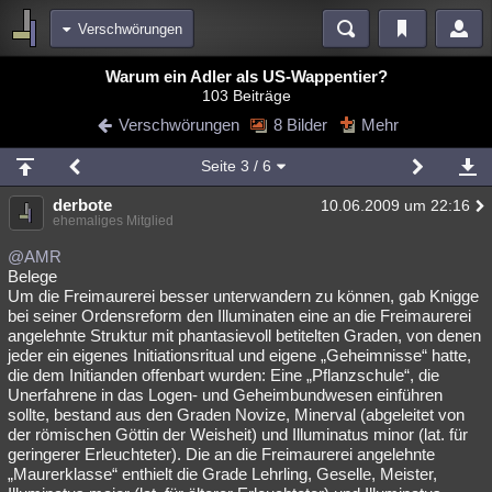
Verschwörungen
Bereiche
Warum ein Adler als US-Wappentier?
103 Beiträge
Echtzeit
Diskussionen
Blogs
Videos
Statistiken
Verschwörungen
8 Bilder
Mehr
Chat
Wiki
Neuigkeiten
2
Seite
3
/ 6
meine Rubriken
derbote
10.06.2009 um 22:16
Menschen
Wissenschaft
Politik
Mystery
Kriminalfälle
ehemaliges Mitglied
Spiritualität
Verschwörungen
Technologie
Ufologie
@AMR
Belege
Um die Freimaurerei besser unterwandern zu können, gab Knigge
Natur
Umfragen
Unterhaltung
bei seiner Ordensreform den Illuminaten eine an die Freimaurerei
weitere Rubriken
angelehnte Struktur mit phantasievoll betitelten Graden, von denen
jeder ein eigenes Initiationsritual und eigene „Geheimnisse“ hatte,
Philosophie
Träume
Orte
Esoterik
Literatur
die dem Initianden offenbart wurden: Eine „Pflanzschule“, die
Unerfahrene in das Logen- und Geheimbundwesen einführen
Astronomie
Helpdesk
Gruppen
Gaming
Filme
sollte, bestand aus den Graden Novize, Minerval (abgeleitet von
der römischen Göttin der Weisheit) und Illuminatus minor (lat. für
Musik
Clash
Verbesserungen
Allmystery
English
geringerer Erleuchteter). Die an die Freimaurerei angelehnte
„Maurerklasse“ enthielt die Grade Lehrling, Geselle, Meister,
Übersichten