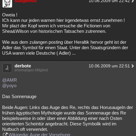
subgenius
10.06.2009 um 22:42
Oweia !
ICh kann nur jeden warnen hier irgendetwas ernst zunehmen !
Mir plazt der Kopf wenn ich versuche die Fictionen von
Shea&Wilson von historischen Tatsachen zutrennen.
Wie aus dem zulangen posting über Heraltik hervor geht ist der
Adler das Symbol für einen Staat. Unter den Staatsgründern der
USA waren viele Deutsche ( Adler) ...
derbote
10.06.2009 um 22:51
ehemaliges Mitglied
@AMR
@yoyo
Das Sonnenauge
Beide Augen: Links das Auge des Re, rechts das HorusaugeIn der
frühen ägyptischen Mythologie wurde das Sonnenauge des Re
beispielsweise in oder über einer Abbildung einer nach Osten
orientierten Scheintür angebracht. Diese Symbolik wird im
Nutbuch oft verwendet.
Wikipedia: Auge der Vorsehung