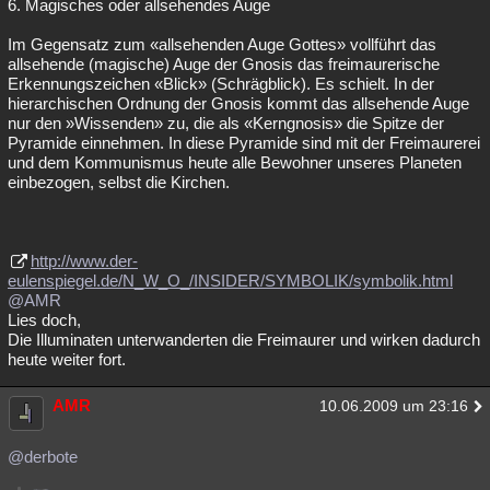
6. Magisches oder allsehendes Auge
Im Gegensatz zum «allsehenden Auge Gottes» vollführt das
allsehende (magische) Auge der Gnosis das freimaurerische
Erkennungszeichen «Blick» (Schrägblick). Es schielt. In der
hierarchischen Ordnung der Gnosis kommt das allsehende Auge
nur den »Wissenden» zu, die als «Kerngnosis» die Spitze der
Pyramide einnehmen. In diese Pyramide sind mit der Freimaurerei
und dem Kommunismus heute alle Bewohner unseres Planeten
einbezogen, selbst die Kirchen.
http://www.der-
eulenspiegel.de/N_W_O_/INSIDER/SYMBOLIK/symbolik.html
@AMR
Lies doch,
Die Illuminaten unterwanderten die Freimaurer und wirken dadurch
heute weiter fort.
AMR
10.06.2009 um 23:16
@derbote