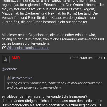
Illuminatus maior (lat. für älterer Erleuchteter) und Illuminatus
regens (lat. für regierender Erleuchteter). Den Orden krönen sollte
Besucht
Teilgenommen
Alle
Neue
Geschlossen
die „Mysterienklasse“, die aus den Graden Priester, Regent,
Magus (lat. für Zauberer) und Rex (lat. für König) bestand. Die
Lesenswert
Schlüsselwörter
Vorschriften und Riten für diese Klasse wurden jedoch in der
kurzen Zeit, die der Orden bestand, nicht ausgearbeitet.
Mit dieser neuen Organisation, die unten näher erläutert wird,
gelang es den Illuminaten, zahlreiche Freimaurer anzuwerben und
ganze Logen zu unterwandern.
Wikipedia: Illuminatenorden
AMR
10.06.2009 um 22:31
@derbote
derbote schrieb:
gelang es den Illuminaten, zahlreiche Freimaurer anzuwerben
und ganze Logen zu unterwandern.
ein ableger der freimaurer unterwandert die freimaurer?
der text ändert übrigens nichts daran, dass man den einfluss des
illuminatenordens als solchen höchstens bis zum beginn des 19.