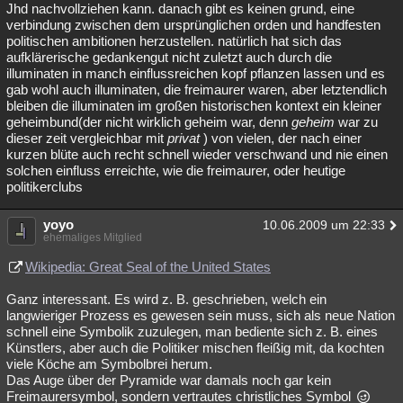
Jhd nachvollziehen kann. danach gibt es keinen grund, eine
verbindung zwischen dem ursprünglichen orden und handfesten
politischen ambitionen herzustellen. natürlich hat sich das
aufklärerische gedankengut nicht zuletzt auch durch die
illuminaten in manch einflussreichen kopf pflanzen lassen und es
gab wohl auch illuminaten, die freimaurer waren, aber letztendlich
bleiben die illuminaten im großen historischen kontext ein kleiner
geheimbund(der nicht wirklich geheim war, denn
geheim
war zu
dieser zeit vergleichbar mit
privat
) von vielen, der nach einer
kurzen blüte auch recht schnell wieder verschwand und nie einen
solchen einfluss erreichte, wie die freimaurer, oder heutige
politikerclubs
yoyo
10.06.2009 um 22:33
ehemaliges Mitglied
Wikipedia: Great Seal of the United States
Ganz interessant. Es wird z. B. geschrieben, welch ein
langwieriger Prozess es gewesen sein muss, sich als neue Nation
schnell eine Symbolik zuzulegen, man bediente sich z. B. eines
Künstlers, aber auch die Politiker mischen fleißig mit, da kochten
viele Köche am Symbolbrei herum.
Das Auge über der Pyramide war damals noch gar kein
Freimaurersymbol, sondern vertrautes christliches Symbol