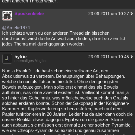
dem anderen Thread weiter ..
Spöckenkieke
23.06.2011 um 10:27
@Amelie1974
Ich schätze wenn du den anderen Thread ein bisschen
durchsuchst wirst du die Antwort auch finden, da ist so ziemlich
jedes Thema mal durchgegangen worden.
hyfrie
23.06.2011 um 10:45
ehemaliges Mitglied
Nun ja FrankD... du hast schon eine seltsame Art, den
Absolutismus zu vertreten. Behauptungen über Behauptungen,
welche du nun als Tatsache hinstellst. Ohne den geringsten
Beweis aufzuzeigen. Man sollte erst einmal das als Beweis
aufführen, was ohne Zweifel existent ist. Vielleicht kommt man ja
so hinter das Geheimnis. was möglicherweise auch den Gral als
solches erklären könnte. Schon der Sakophag in der Königinnen-
Kammer mit Kupferwerkzeug so herzustellen, mach auf dem
Papier funktionieren in 20 Jahren. Leider hat da aber dann doch die
unsere Realität etwas dagegen. Egal wo du die ganzen Steine
auch abbaust, sie müssen erst einmal zu einer solchen Pyramide,
wie der Cheops-Pyramide so exzakt und genau zusammen