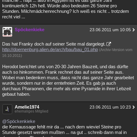
manche .. naja ... also in Ägypten ist es das ganze Jahr
kontinuierlich 12h hell. Würde also bedeuten 26 Steine pro
Stunden. Milchmädchenrechnung? Ich weiß es nicht .. trotzdem
recht viel ...
Spöckenkieke
23.06.2011 um 10:05
Das hat Franky doch auf seiner Seite mal dargelegt.
http://doernenburg.alien.de/arch/bau/bau_01.php
(Archiv-Version vom
16.10.2011)
Herodot berichtet uns von 20-30 Jahren Bauzeit, und das dürfte
auch so hinkommen. Frank rechnet das auf seiner Seite aus.
Wobei man bedenken muss, dass nicht das ganze Jahr gearbeitet
wurde, sondern nur in der erntefreien Zeit. Es gab ja auch
durchaus Pharaonen, die mehr als eine Pyramide in ihrer Lebzeit
gebaut haben.
Amelie1974
23.06.2011 um 10:23
ehemaliges Mitglied
@Spöckenkieke
die Kernaussage fehlt mir da ... nach dem wieviel Steine pro
Stunde gesetzt werden mußten ... na gut .. schreib dann mal in