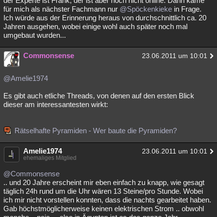
der Experte ist Frank, der ist aber noch nicht online. Dann käme
für mich als nächster Fachmann nur
@Spöckenkieke
in Frage.
Ich würde aus der Erinnerung heraus von durchschnittlich ca. 20
Jahren ausgehen, wobei einige wohl auch später noch mal
umgebaut wurden...
Commonsense
23.06.2011 um 10:01
@Amelie1974
Es gibt auch etliche Threads, von denen auf den ersten Blick
dieser am interessantesten wirkt:
Rätselhafte Pyramiden - Wer baute die Pyramiden?
Amelie1974
23.06.2011 um 10:01
ehemaliges Mitglied
@Commonsense
.. und 20 Jahre erscheint mir eben einfach zu knapp, wie gesagt
täglich 24h rund um die Uhr wären 13 Steine/pro Stunde. Wobei
ich mir nicht vorstellen konnten, dass die nachts gearbeitet haben.
Gab höchstmöglicherweise keinen elektrischen Strom .. obwohl