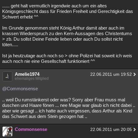
...... geht halt vermutlich irgendwie auch um ein altes
Besucht
Teilgenommen
Alle
Neue
Geschlossen
Königsgeschlecht dass für Frieden Freiheit und Gerechtigkeit das
Schwert erhebt ^^
Lesenswert
Schlüsselwörter
Im Grunde genommen steht König Arthur damit aber auch im
krassen Wiederspruch zu den Kern-Aussagen des Christentums
> zb. Du sollst Deine Feinde lieben oder auch Du sollst nicht
töten.....
Ist ja heutzutage auch noch so > ohne Polizei hat soweit ich weis
auch noch nie eine Gesellschaft funktioniert ^^
Amelie1974
22.06.2011 um 19:52
ehemaliges Mitglied
@Commonsense
.. weil Du rumstänkerst oder was? Sorry aber Frau muss mal
duschen und Haare fönen ... nee Magie war glaub ich nicht dabei ..
aber wie gesagt .. ich hatte auch vergessen, dass Arthur als Kind
das Schwert aus dem Stein gezogen hat ..
Commonsense
22.06.2011 um 20:05