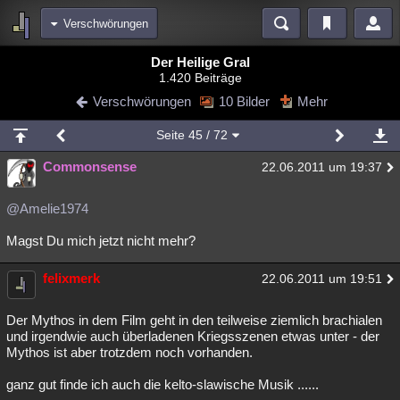
Verschwörungen
Bereiche
Der Heilige Gral
1.420 Beiträge
Echtzeit
Diskussionen
Blogs
Videos
Statistiken
Verschwörungen
10 Bilder
Mehr
Chat
Wiki
Neuigkeiten
2
Seite
45
/ 72
meine Rubriken
Commonsense
22.06.2011 um 19:37
Menschen
Wissenschaft
Politik
Mystery
Kriminalfälle
Spiritualität
Verschwörungen
Technologie
Ufologie
@Amelie1974
Magst Du mich jetzt nicht mehr?
Natur
Umfragen
Unterhaltung
weitere Rubriken
felixmerk
22.06.2011 um 19:51
Philosophie
Träume
Orte
Esoterik
Literatur
Der Mythos in dem Film geht in den teilweise ziemlich brachialen
Astronomie
Helpdesk
Gruppen
Gaming
Filme
und irgendwie auch überladenen Kriegsszenen etwas unter - der
Mythos ist aber trotzdem noch vorhanden.
Musik
Clash
Verbesserungen
Allmystery
English
ganz gut finde ich auch die kelto-slawische Musik ......
Übersichten