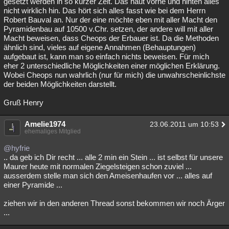
gesetzt werden in so kurzer Zeit. Das haut vorne und hinten alles
nicht wirklich hin. Das hört sich alles fasst wie bei dem Herrn
Robert Bauval an. Nur der eine möchte eben mit aller Macht den
Pyramidenbau auf 10500 v.Chr. setzen, der andere will mit aller
Macht beweisen, dass Cheops der Erbauer ist. Da die Methoden
ähnlich sind, vieles auf eigene Annahmen (Behauptungen)
aufgebaut ist, kann man so einfach nichts beweisen. Für mich
eher 2 unterschiedliche Möglichkeiten einer möglichen Erklärung.
Wobei Cheops nun wahrlich (nur für mich) die unwahrscheinlichste
der beiden Möglichkeiten darstellt.
Gruß Henry
Amelie1974
23.06.2011 um 10:53
ehemaliges Mitglied
@hyfrie
.. da geb ich Dir recht ... alle 2 min ein Stein ... ist selbst für unsere
Maurer heute mit normalen Ziegelsteigen schon zuviel ...
ausserdem stelle man sich den Ameisenhaufen vor ... alles auf
einer Pyramide ...
ziehen wir in den anderen Thread sonst bekommen wir noch Ärger
...