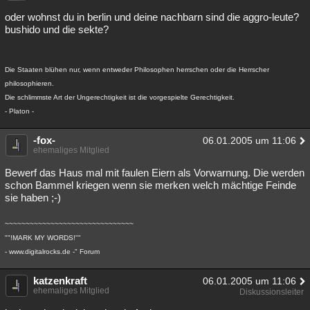
oder wohnst du in berlin und deine nachbarn sind die aggro-leute?
bushido und die sekte?
Die Staaten blühen nur, wenn entweder Philosophen herrschen oder die Herrscher
philosophieren.
Die schlimmste Art der Ungerechtigkeit ist die vorgespielte Gerechtigkeit.
- Platon -
-fox-
06.01.2005 um 11:06
ehemaliges Mitglied
Bewerf das Haus mal mit faulen Eiern als Vorwarnung. Die werden
schon Bammel kriegen wenn sie merken welch mächtige Feinde
sie haben ;-)
~~~~~~~~~~~~~~~~~~~~~~~~~~~~~~~
""!MARK MY WORDS!""
- www.digitalrocks.de -" Forum
katzenkraft
06.01.2005 um 11:06
ehemaliges Mitglied
Diskussionsleiter