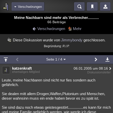
Verschwörungen
Bereiche
Meine Nachbarn sind mehr als Verbrecher...........
66 Beiträge
Echtzeit
Diskussionen
Blogs
Videos
Statistiken
Verschwörungen
Mehr
Chat
Wiki
Neuigkeiten
Diese Diskussion wurde von
Jimmybondy
geschlossen.
meine Rubriken
Begründung:
R.I.P.
Menschen
Wissenschaft
Politik
Mystery
Kriminalfälle
Spiritualität
Verschwörungen
Technologie
Ufologie
Seite
1
/ 4
Natur
katzenkraft
Umfragen
Unterhaltung
06.01.2005 um 08:16
ehemaliges Mitglied
Diskussionsleiter
weitere Rubriken
Leute, meine Nachbaren sind nicht nur fies sondern auch
Philosophie
Träume
Orte
Esoterik
Literatur
gefährlich.
Astronomie
Helpdesk
Gruppen
Gaming
Filme
Sie dealen mitt allem:Drogen,Waffen,Plutonium und Menschen,
dieser wahnsinn muss ein ende haben bevor es zu spät ist.
Musik
Clash
Verbesserungen
Allmystery
English
Sie sind dazu noch etwas geistesgestört...............es kann für mich
Übersichten
und meine Familie gefärhlich werden, wie werde ich diese