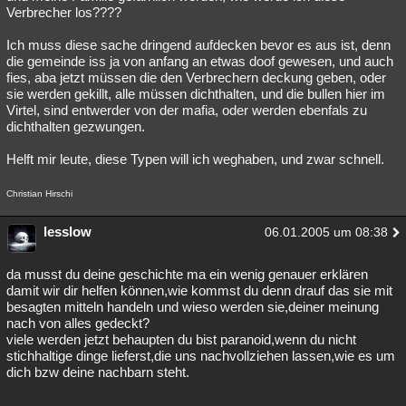
Verbrecher los????
Besucht
Teilgenommen
Alle
Neue
Geschlossen
Ich muss diese sache dringend aufdecken bevor es aus ist, denn
Lesenswert
Schlüsselwörter
die gemeinde iss ja von anfang an etwas doof gewesen, und auch
fies, aba jetzt müssen die den Verbrechern deckung geben, oder
sie werden gekillt, alle müssen dichthalten, und die bullen hier im
Virtel, sind entwerder von der mafia, oder werden ebenfals zu
dichthalten gezwungen.
Helft mir leute, diese Typen will ich weghaben, und zwar schnell.
Christian Hirschi
lesslow
06.01.2005 um 08:38
da musst du deine geschichte ma ein wenig genauer erklären
damit wir dir helfen können,wie kommst du denn drauf das sie mit
besagten mitteln handeln und wieso werden sie,deiner meinung
nach von alles gedeckt?
viele werden jetzt behaupten du bist paranoid,wenn du nicht
stichhaltige dinge lieferst,die uns nachvollziehen lassen,wie es um
dich bzw deine nachbarn steht.