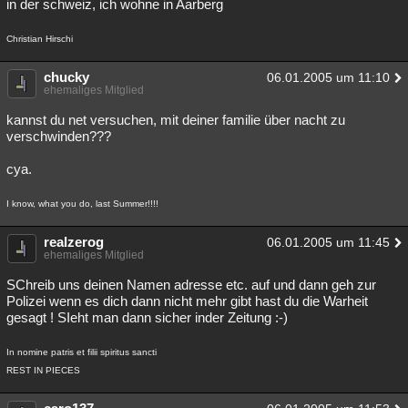
in der schweiz, ich wohne in Aarberg
Christian Hirschi
chucky
06.01.2005 um 11:10
ehemaliges Mitglied
kannst du net versuchen, mit deiner familie über nacht zu
verschwinden???
cya.
I know, what you do, last Summer!!!!
realzerog
06.01.2005 um 11:45
ehemaliges Mitglied
SChreib uns deinen Namen adresse etc. auf und dann geh zur
Polizei wenn es dich dann nicht mehr gibt hast du die Warheit
gesagt ! SIeht man dann sicher inder Zeitung :-)
In nomine patris et filii spiritus sancti
REST IN PIECES