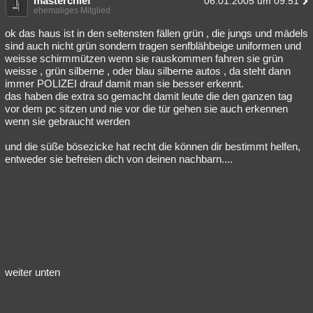
masterchief
06.01.2005 um 09:51
ehemaliges Mitglied
ok das haus ist in den seltensten fällen grün , die jungs und mädels
sind auch nicht grün sondern tragen senfblähbeige uniformen und
weisse schirmmützen wenn sie rauskommen fahren sie grün
weisse , grün silberne , oder blau silberne autos , da steht dann
immer POLIZEI drauf damit man sie besser erkennt.
das haben die extra so gemacht damit leute die den ganzen tag
vor dem pc sitzen und nie vor die tür gehen sie auch erkennen
wenn sie gebraucht werden
und die süße bösezicke hat recht die können dir bestimmt helfen,
entweder sie befreien dich von deinen nachbarn....
weiter unten