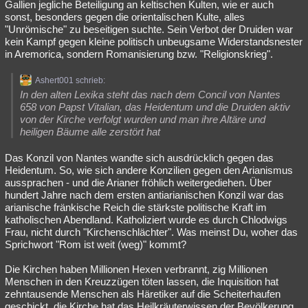
Gallien jegliche Beteiligung an keltischen Kulten, wie er auch
sonst, besonders gegen die orientalischen Kulte, alles
"Unrömische" zu beseitigen suchte. Sein Verbot der Druiden war
kein Kampf gegen kleine politisch unbeugsame Widerstandsnester
in Aremorica, sondern Romanisierung bzw. "Religionskrieg".
Ashert001 schrieb:
In den alten Lexika steht das nach dem Concil von Nantes
658 von Papst Vitalian, das Heidentum und die Druiden aktiv
von der Kirche verfolgt wurden und man ihre Altäre und
heiligen Bäume alle zerstört hat
Das Konzil von Nantes wandte sich ausdrücklich gegen das
Heidentum. So, wie sich andere Konzilien gegen den Arianismus
aussprachen - und die Arianer fröhlich weitergediehen. Über
hundert Jahre nach dem ersten antiarianischen Konzil war das
arianische fränkische Reich die stärkste politische Kraft im
katholischen Abendland. Katholiziert wurde es durch Chlodwigs
Frau, nicht durch "Kirchenschlächter". Was meinst Du, woher das
Sprichwort "Rom ist weit (weg)" kommt?
Die Kirchen haben Millionen Hexen verbrannt, zig Millionen
Menschen in den Kreuzzügen töten lassen, die Inquisition hat
zehntausende Menschen als Häretiker auf die Scheiterhaufen
geschickt, die Kirche hat das Heilkräuterwissen der Bevölkerung