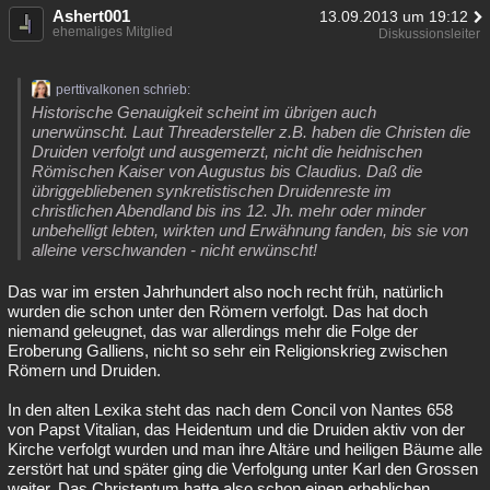
Ashert001
13.09.2013 um 19:12
Besucht
Teilgenommen
Alle
Neue
Geschlossen
ehemaliges Mitglied
Diskussionsleiter
Lesenswert
Schlüsselwörter
perttivalkonen schrieb:
Historische Genauigkeit scheint im übrigen auch
unerwünscht. Laut Threadersteller z.B. haben die Christen die
Druiden verfolgt und ausgemerzt, nicht die heidnischen
Römischen Kaiser von Augustus bis Claudius. Daß die
übriggebliebenen synkretistischen Druidenreste im
christlichen Abendland bis ins 12. Jh. mehr oder minder
unbehelligt lebten, wirkten und Erwähnung fanden, bis sie von
alleine verschwanden - nicht erwünscht!
Das war im ersten Jahrhundert also noch recht früh, natürlich
wurden die schon unter den Römern verfolgt. Das hat doch
niemand geleugnet, das war allerdings mehr die Folge der
Eroberung Galliens, nicht so sehr ein Religionskrieg zwischen
Römern und Druiden.
In den alten Lexika steht das nach dem Concil von Nantes 658
von Papst Vitalian, das Heidentum und die Druiden aktiv von der
Kirche verfolgt wurden und man ihre Altäre und heiligen Bäume alle
zerstört hat und später ging die Verfolgung unter Karl den Grossen
weiter. Das Christentum hatte also schon einen erheblichen