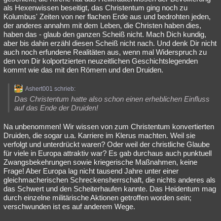
als Hexenwissen beseitigt, das Christentum ging noch zu
Kolumbus' Zeiten von ner flachen Erde aus und bedrohten jeden,
der anderes annahm mit dem Leben, die Christen haben dies,
haben das - glaub den ganzen Scheiß nicht. Mach Dich kundig,
aber bis dahin erzähl diesen Scheiß nicht nach. Und denk Dir nicht
auch noch erfundene Realitäten aus, wenn mal Widerspruch zu
den von Dir kolportzierten neuzeitlichen Geschichtslegenden
kommt wie das mit den Römern und den Druiden.
Ashert001 schrieb:
Das Christentum hatte also schon einen erheblichen Einfluss
auf das Ende der Druiden!
Na unbenommen! Wir wissen von zum Christentum konvertierten
Druiden, die sogar u.a. Karriere im Klerus machten. Weil sie
verfolgt und unterdrückt waren? Oder weil der christliche Glaube
für viele in Europa attraktiv war? Es gab durchaus auch punktuell
Zwangsbekehrungen sowie kriegerische Maßnahmen, keine
Frage! Aber Europa lag nicht tausend Jahre unter einer
gleichmacherischen Schreckensherrschaft, die nichts anderes als
das Schwert und den Scheiterhaufen kannte. Das Heidentum mag
durch einzelne militärische Aktionen getroffen worden sein;
verschwunden ist es auf anderem Wege.