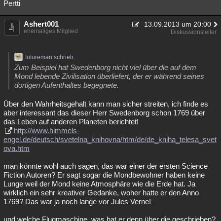
Pertti
Ashert001
13.09.2013 um 20:00
ehemaliges Mitglied
Diskussionsleiter
futureman schrieb:
Zum Beispiel hat Swedenborg nicht viel über die auf dem
Mond lebende Zivilisation überliefert, der er während seines
dortigen Aufenthaltes begegnete.
Über den Wahrheitsgehalt kann man sicher streiten, ich finde es
aber interessant das dieser Herr Swedenborg schon 1769 über
das Leben auf anderen Planeten berichtet!
http://www.himmels-
engel.de/deutsch/svetelna_knihovna/htm/de/de_kniha_telesa_svet
ova.htm
man könnte wohl auch sagen, das war einer der ersten Science
Fiction Autoren? Er sagt sogar die Mondbewohner haben keine
Lunge weil der Mond keine Atmosphäre wie die Erde hat. Ja
wirklich ein sehr kreativer Gedanke, woher hatte er den Anno
1769? Das war ja noch lange vor Jules Verne!
und welche Flugmaschine, was hat er denn über die geschrieben?