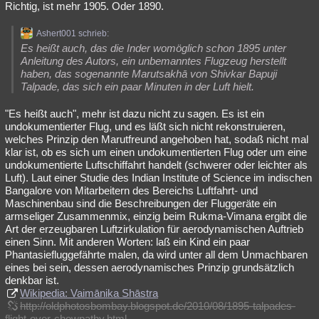
Richtig, ist mehr 1905. Oder 1890.
Ashert001 schrieb:
Es heißt auch, das die Inder womöglich schon 1895 unter
Anleitung des Autors, ein unbemanntes Flugzeug herstellt
haben, das sogenannte Marutsakhā von Shivkar Bapuji
Talpade, das sich ein paar Minuten in der Luft hielt.
"Es heißt auch", mehr ist dazu nicht zu sagen. Es ist ein
undokumentierter Flug, und es läßt sich nicht rekonstruieren,
welches Prinzip den Marutfreund angehoben hat, sodaß nicht mal
klar ist, ob es sich um einen undokumentierten Flug oder um eine
undokumentierte Luftschiffahrt handelt (schwerer oder leichter als
Luft). Laut einer Studie des Indian Institute of Science im indischen
Bangalore von Mitarbeitern des Bereichs Luftfahrt- und
Maschinenbau sind die Beschreibungen der Fluggeräte ein
armseliger Zusammenmix, einzig beim Rukma-Vimana ergibt die
Art der erzeugbaren Luftzirkulation für aerodynamischen Auftrieb
einen Sinn. Mit anderen Worten: laß ein Kind ein paar
Phantasiefluggefährte malen, da wird unter all dem Unmachbaren
eines bei sein, dessen aerodynamisches Prinzip grundsätzlich
denkbar ist.
Wikipedia: Vaimānika Shāstra
http://oldphotosbombay.blogspot.de/2010/08/1895-talpades-
flight-over-chowpathy.html