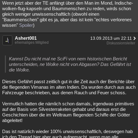
Wenn jetzt aber der TE anfängt über den Man im Mond, Indische-
wolken-flug-kapseln und Baummenschen zu reden, wirds schon
gleich weniger unwissenschaftlich (obwohl einen
"Baummenschen" gibt es ja, aber das ist kein "echtes verlorenes
wissen"
Spoiler
)
Ashert001
13.09.2013 um 22:11
ehemaliges Mitglied
Diskussionsleiter
Kannst Du nicht mal ne SciFi von nem historischen Bericht
unterscheiden, ne Wolke nicht von Abgasen? Das Gefährt ist
die Wolke.
Dieses Gefährt passt zeitlich gut in die Zeit auch der Berichte über
die fliegenden Vimanas im alten Indien. Da wurden durch aus auch
Fahrzeuge beschrieben, aus denen Rauch und Feuer schoss.
Vermutlich hatten die nämlich schon damals, irgendwas primitives
auf der Basis von Silvesterraketen gehabt und daraus erst die
Geschichten über die im Weltraum fliegenden Schiffe der Götter
abgeleitet!
Das ist natürlich wieder 100% unwissenschaftlich, deswegen hab
ich den Thread hier aber auch aufgemacht, wenn man alle