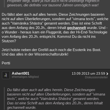
Propeller fliegt, wäre ja nun auch nicht unbedingt Hightech
gewesen, die definitiv vor tausend Jahren unmöglich war!
Du fällst aber auch auf alles herein. Diese Zeichnungen basieren
nicht auf alten Überlieferungen, sondern auf "vimana texts", welche
auch "Vaimānika Shāstra" genannt werden. Das ist eine Schrift
aus dem Anfang des 20.Jh., deren Inhalt
gechannelt
wurde. Und -
o Wunder - heraus kam ein Fluggerät, das der Hi-End-Technologie
vom Anfang des 20.Jh. entspricht. Kommst Du da nicht ins
Stutzen?
Jetzt holste neben der GreWi auch noch die Esoterik ins Boot.
Und das alles in der Wissenschaftsrubrik!
Pertti
Ashert001
13.09.2013 um 23:59
ehemaliges Mitglied
Diskussionsleiter
Du fällst aber auch auf alles herein. Diese Zeichnungen
basieren nicht auf alten Überlieferungen, sondern auf "vimana
texts", welche auch "Vaimānika Shāstra" genannt werden.
Das ist eine Schrift aus dem Anfang des 20.Jh., deren Inhalt
gechannelt wurde.