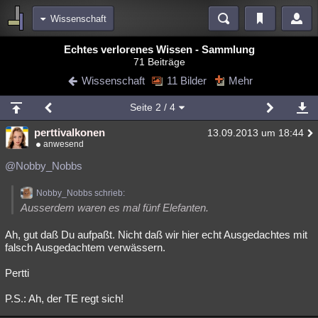
Wissenschaft
Bereiche
Echtes verlorenes Wissen - Sammlung
71 Beiträge
Echtzeit
Diskussionen
Blogs
Videos
Statistiken
Wissenschaft
11 Bilder
Mehr
Chat
Wiki
Neuigkeiten
2
Seite
2
/ 4
meine Rubriken
perttivalkonen
13.09.2013 um 18:44
Menschen
Wissenschaft
Politik
Mystery
Kriminalfälle
anwesend
Spiritualität
Verschwörungen
Technologie
Ufologie
@Nobby_Nobbs
Natur
Umfragen
Unterhaltung
Nobby_Nobbs schrieb:
Ausserdem waren es mal fünf Elefanten.
weitere Rubriken
Ah, gut daß Du aufpaßt. Nicht daß wir hier echt Ausgedachtes mit
Philosophie
Träume
Orte
Esoterik
Literatur
falsch Ausgedachtem verwässern.
Astronomie
Helpdesk
Gruppen
Gaming
Filme
Pertti
Musik
Clash
Verbesserungen
Allmystery
English
P.S.: Ah, der TE regt sich!
Übersichten