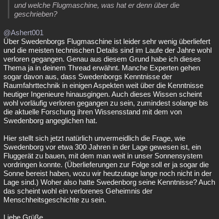
und welche Flugmaschine, was hat er denn über die
geschrieben?
@Ashert001
Über Swedenborgs Flugmaschine ist leider sehr wenig überliefert
und die meisten technischen Details sind im Laufe der Jahre wohl
verloren gegangen. Genau aus diesem Grund habe ich dieses
Thema ja in deinem Thread erwähnt. Manche Experten gehen
sogar davon aus, dass Swedenborgs Kenntnisse der
Raumfahrttechnik in einigen Aspekten weit über die Kenntnisse
heutiger Ingenieure hinausgingen. Auch dieses Wissen scheint
wohl vorläufig verloren gegangen zu sein, zumindest solange bis
die aktuelle Forschung ihren Wissensstand mit dem von
Swedenborg angeglichen hat.
Hier stellt sich jetzt natürlich unvermeidlich die Frage, wie
Swedenborg vor etwa 300 Jahren in der Lage gewesen ist, ein
Fluggerät zu bauen, mit dem man weit in unser Sonnensystem
vordringen konnte. (Überlieferungen zur Folge soll er ja sogar die
Sonne bereist haben, wozu wir heutzutage lange noch nicht in der
Lage sind.) Woher also hatte Swedenborg seine Kenntnisse? Auch
das scheint wohl ein verlorenes Geheimnis der
Menschheitsgeschichte zu sein.
Liebe Grüße,