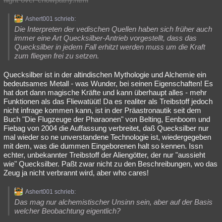
Ashert001 schrieb:
Die Interpreten der vedischen Quellen haben sich früher auch
immer eine Art Quecksilber-Antrieb vorgestellt, dass das
Quecksilber in jedem Fall erhitzt werden muss um die Kraft
zum fliegen frei zu setzen.
Quecksilber ist in der altindischen Mythologie und Alchemie ein
bedeutsames Metall - was Wunder, bei seinen Eigenschaften! Es
hat dort dann magische Kräfte und kann überhaupt alles - mehr
Funktionen als das Fliewatüüt! Da es realiter als Treibstoff jedoch
nicht infrage kommen kann, ist in der Präastronautik seit dem
Buch "Die Flugzeuge der Pharaonen" von Belting, Eenboom und
Fiebag von 2004 die Auffassung verbreitet, daß Quecksilber nur
mal wieder so ne unverstandene Technologie ist, wiedergegeben
mit dem, was die dummen Eingeborenen halt so kennen. Issn
echter, unbekannter Treibstoff der Aliengötter, der nur "aussieht
wie" Quecksilber. Paßt zwar nicht zu den Beschreibungen, wo das
Zeug ja nicht verbrannt wird, aber who cares!
Ashert001 schrieb:
Das mag nur alchemistischer Unsinn sein, aber auf der Basis
welcher Beobachtung eigentlich?