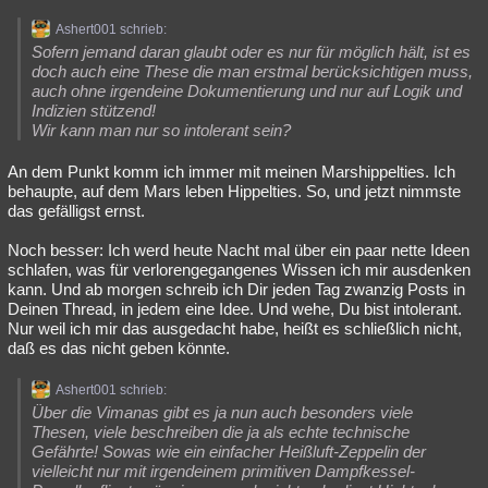
Ashert001 schrieb:
Sofern jemand daran glaubt oder es nur für möglich hält, ist es
doch auch eine These die man erstmal berücksichtigen muss,
auch ohne irgendeine Dokumentierung und nur auf Logik und
Indizien stützend!
Wir kann man nur so intolerant sein?
An dem Punkt komm ich immer mit meinen Marshippelties. Ich
behaupte, auf dem Mars leben Hippelties. So, und jetzt nimmste
das gefälligst ernst.
Noch besser: Ich werd heute Nacht mal über ein paar nette Ideen
schlafen, was für verlorengegangenes Wissen ich mir ausdenken
kann. Und ab morgen schreib ich Dir jeden Tag zwanzig Posts in
Deinen Thread, in jedem eine Idee. Und wehe, Du bist intolerant.
Nur weil ich mir das ausgedacht habe, heißt es schließlich nicht,
daß es das nicht geben könnte.
Ashert001 schrieb:
Über die Vimanas gibt es ja nun auch besonders viele
Thesen, viele beschreiben die ja als echte technische
Gefährte! Sowas wie ein einfacher Heißluft-Zeppelin der
vielleicht nur mit irgendeinem primitiven Dampfkessel-