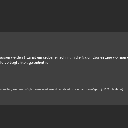
ssen werden ! Es ist ein grober einschnitt in die Natur. Das einzige wo man
 verträglichkeit garantiert ist.
s vorstellen, sondern möglicherweise eigenartiger, als wir zu denken vermögen. (J.B.S. Haldane)