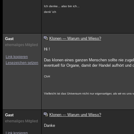
Ich denke... also bin ich...
denk' ich
Klonen --- Warum und Wieso?
Gast
ehemaliges Mitglied
Hi !
Link kopieren
Das klonen eines ganzen Menschen sollte nie zugela
Lesezeichen setzen
eventuell für Organe, damit der Handel aufhört und die
ChH
Vielleicht ist das Universum nicht nur eigenartiger, als wir es un
Klonen --- Warum und Wieso?
Gast
ehemaliges Mitglied
Danke
Link kopieren