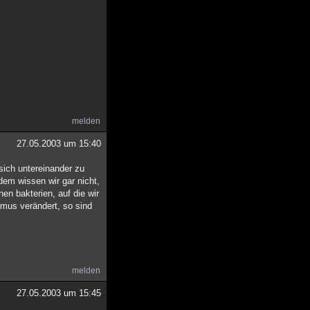
melden
27.05.2003 um 15:40
sich untereinander zu
dem wissen wir gar nicht,
en bakterien, auf die wir
smus verändert, so sind
melden
27.05.2003 um 15:45