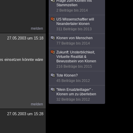
Frage zum Klonen mit
Stammzellen
2 Beiträge bis 2014
US Wissenschaftler will
Neandertaler klonen
melden
311 Beiträge bis 2013
27.05.2003 um 15:18
Klonen von Menschen
77 Beiträge bis 2014
Zukunft: Unsterblichkeit,
Virtuelle Realität &
 es einsetzen könnte wäre
Bewusstsein von Klonen
216 Beiträge bis 2015
Tote Klonen?
45 Beiträge bis 2012
"Mein Ersatzteillager" -
Klonen um zu überleben
32 Beiträge bis 2012
melden
27.05.2003 um 15:28