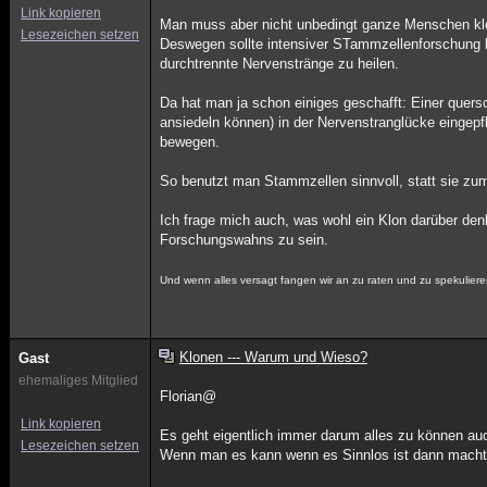
Link kopieren
Man muss aber nicht unbedingt ganze Menschen klo
Lesezeichen setzen
Deswegen sollte intensiver STammzellenforschung 
durchtrennte Nervenstränge zu heilen.
Da hat man ja schon einiges geschafft: Einer quers
ansiedeln können) in der Nervenstranglücke eingepfl
bewegen.
So benutzt man Stammzellen sinnvoll, statt sie z
Ich frage mich auch, was wohl ein Klon darüber de
Forschungswahns zu sein.
Und wenn alles versagt fangen wir an zu raten und zu spekuliere
Klonen --- Warum und Wieso?
Gast
ehemaliges Mitglied
Florian@
Link kopieren
Es geht eigentlich immer darum alles zu können auc
Lesezeichen setzen
Wenn man es kann wenn es Sinnlos ist dann macht m