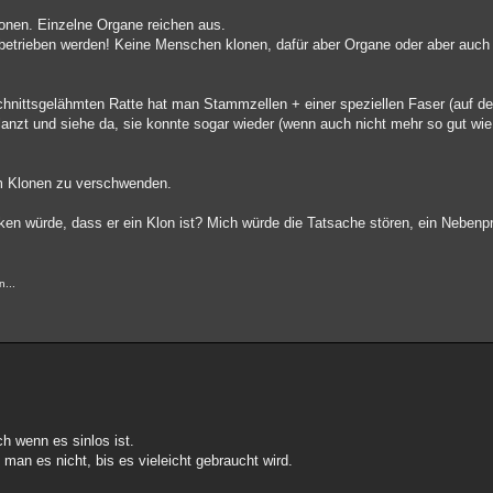
nen. Einzelne Organe reichen aus.
betrieben werden! Keine Menschen klonen, dafür aber Organe oder aber auch
chnittsgelähmten Ratte hat man Stammzellen + einer speziellen Faser (auf der
anzt und siehe da, sie konnte sogar wieder (wenn auch nicht mehr so gut wie 
um Klonen zu verschwenden.
nken würde, dass er ein Klon ist? Mich würde die Tatsache stören, ein Neben
n...
h wenn es sinlos ist.
an es nicht, bis es vieleicht gebraucht wird.