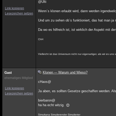
@Ulti
Link kopieren
Wenn´s klonen erlaubt wird, dann werden irgendwel
Lesezeichen setzen
Und um zu sehen ob´s funktioniert, das hat man ja 
Da wo es hilfreich ist, ist wirklich der Aspekt mit d
ChH
Vielleicht ist das Universum nicht nur eigenartiger, als wir es un
Klonen --- Warum und Wieso?
Gast
ehemaliges Mitglied
cHaos@
Link kopieren
Ja aben, es sollten Gesetze geschaffen werden. A
Lesezeichen setzen
bierbaron@
ha ha echt witzig.
Simultana Simulierender Simulierter