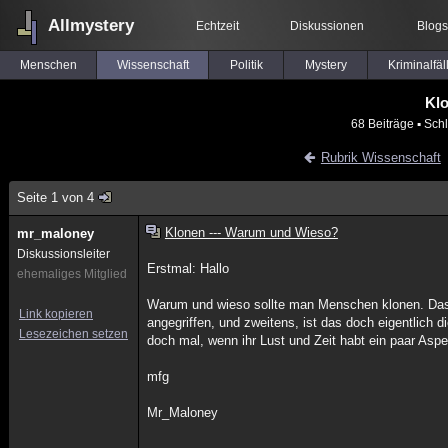
Allmystery
Echtzeit
Diskussionen
Blogs
Menschen
Wissenschaft
Politik
Mystery
Kriminalfäl
Kl
68 Beiträge
▪ Sch
Rubrik Wissenschaft
Seite 1 von 4
Klonen --- Warum und Wieso?
mr_maloney
Diskussionsleiter
Erstmal: Hallo
ehemaliges Mitglied
Warum und wieso sollte man Menschen klonen. Das 
Link kopieren
angegriffen, und zweitens, ist das doch eigentlich
Lesezeichen setzen
doch mal, wenn ihr Lust und Zeit habt ein paar Asp
mfg
Mr_Maloney