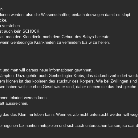
en.
onen werden, also die Wissenschaftler, einfach deswegen damit es klapt.
cke.
u verstehen.
 ist auch kein SCHOCK.
 das man den Klon direkt nach dem Geburt des Babys herleutet.
dwann Genbedingte Krankheiten zu verhindern b.z.w zu heilen.
.
t und man will daraus neue informationen gewinnen.
kämpfen. Dazu gehört auch Genbedingter Krebs, das dadurch verhindert werd
ern klonen ist das kopieren des stucktur des Körpers. Wie bei Zwillingen sin
sen haben weil sie eben Geschwister sind, daher erleben sie das fast gleiche.
nen tolariert werden kann.
aft aussreichen.
 das das Klon frei leben kann. Wenn es z.b nicht untersucht werden will weg
r eigenen fazinantion mitspielen und sich auch untersuchen lassen, so das 