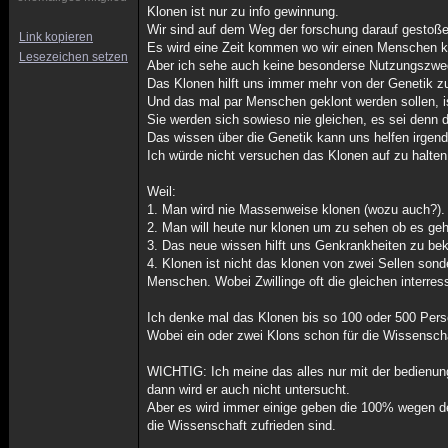
Klonen ist nur zu info gewinnung.
Wir sind auf dem Weg der forschung darauf gestoß
Link kopieren
Es wird eine Zeit kommen wo wir einen Menschen kl
Lesezeichen setzen
Aber ich sehe auch keine besonderse Nutzungszwe
Das Klonen hilft uns immer mehr von der Genetik z
Und das mal par Menschen geklont werden sollen,
Sie werden sich sowieso nie gleichen, es sei denn
Das wissen über die Genetik kann uns helfen irgen
Ich würde nicht versuchen das Klonen auf zu halten
Weil:
1. Man wird nie Massenweise klonen (wozu auch?).
2. Man will heute nur klonen um zu sehen ob es geh
3. Das neue wissen hilft uns Genkrankheiten zu be
4. Klonen ist nicht das klonen von zwei Sellen sond
Menschen. Wobei Zwillinge oft die gleichen interres
Ich denke mal das Klonen bis so 100 oder 500 Perso
Wobei ein oder zwei Klons schon für die Wissensch
WICHTIG: Ich meine das alles nur mit der bedienung
dann wird er auch nicht untersucht.
Aber es wird immer einige geben die 100% wegen de
die Wissenschaft zufrieden sind.