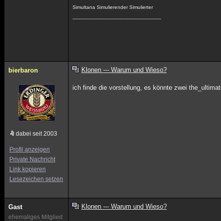
Simultana Simulierender Simulierter
______________________________
Klonen --- Warum und Wieso?
bierbaron
ich finde die vorstellung, es könnte zwei the_ultim
dabei seit 2003
Profil anzeigen
Private Nachricht
Link kopieren
Lesezeichen setzen
Klonen --- Warum und Wieso?
Gast
ehemaliges Mitglied