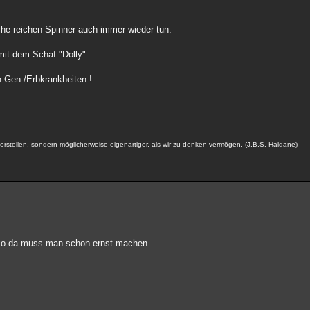
che reichen Spinner auch immer wieder tun.
mit dem Schaf "Dolly"
en Gen-/Erbkrankheiten !
s vorstellen, sondern möglicherweise eigenartiger, als wir zu denken vermögen. (J.B.S. Haldane)
lso da muss man schon ernst machen.