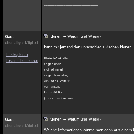
______________________________
Klonen --- Warum und Wieso?
Gast
ehemaliges Mitglied
kann mir jemand den unterschied zwischen klonen u
Link kopieren
Hljóðs bið ek allar
Lesezeichen setzen
helgar kindir,
meiri ok minni
mögu Heimdallar;
viltu, at ek, Valföðr!
vel framtelja
forn spjöll fíra,
þau er fremst um man.
Klonen --- Warum und Wieso?
Gast
ehemaliges Mitglied
Welche Informationen könnte man denn aus einem Kl