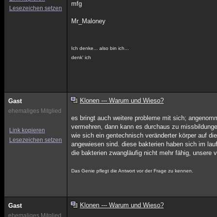
mfg
Lesezeichen setzen
Mr_Maloney
Ich denke... also bin ich...
denk' ich
Klonen --- Warum und Wieso?
Gast
ehemaliges Mitglied
es bringt auch weitere probleme mit sich; angenomm
vermehren, dann kann es durchaus zu missbildungen 
Link kopieren
wie sich ein gentechnisch veränderter körper auf die
Lesezeichen setzen
angewiesen sind. diese bakterien haben sich im lau
die bakterien zwangläufig nicht mehr fähig, unser
Das Genie pflegt die Antwort vor der Frage zu kennen.
Klonen --- Warum und Wieso?
Gast
ehemaliges Mitglied