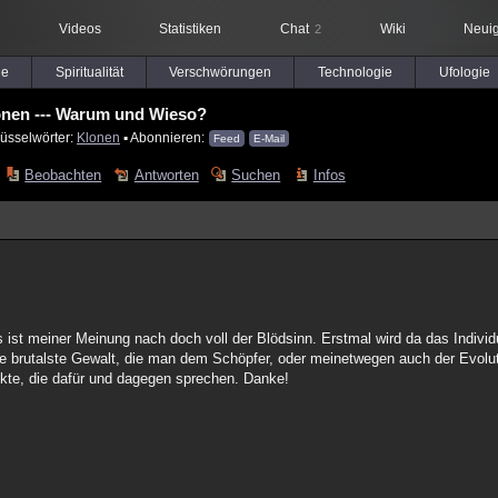
Videos
Statistiken
Chat
Wiki
Neuig
2
le
Spiritualität
Verschwörungen
Technologie
Ufologie
onen --- Warum und Wieso?
lüsselwörter:
Klonen
▪ Abonnieren:
Feed
E-Mail
Beobachten
Antworten
Suchen
Infos
ist meiner Meinung nach doch voll der Blödsinn. Erstmal wird da das Indi
 die brutalste Gewalt, die man dem Schöpfer, oder meinetwegen auch der Evolu
ekte, die dafür und dagegen sprechen. Danke!