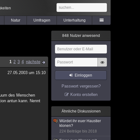
keiten
Natur
Umfragen
Unterhaltung
8
4
8
Nutzer anwesend
1
2
3
4
nächste
27.05.2003 um 15:10
Einloggen
Passwort vergessen?
Konto erstellen
viduum des Menschen
tion antun kann. Nennt
Ähnliche Diskussionen
Würdet ihr euer Haustier
klonen?
224 Beiträge bis 2018