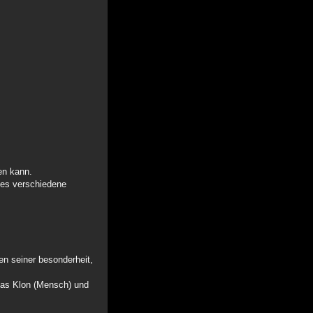
en kann.
d es verschiedene
en seiner besonderheit,
das Klon (Mensch) und