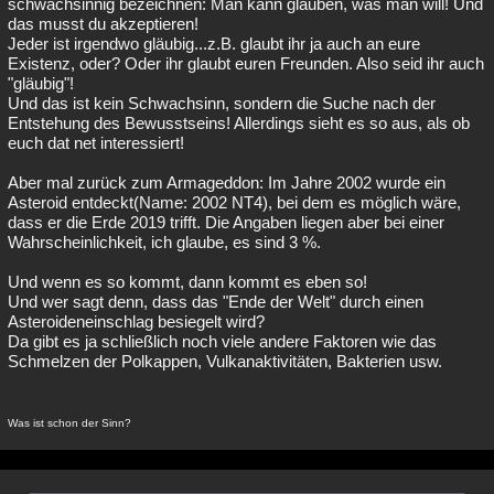
schwachsinnig bezeichnen: Man kann glauben, was man will! Und
das musst du akzeptieren!
Jeder ist irgendwo gläubig...z.B. glaubt ihr ja auch an eure
Existenz, oder? Oder ihr glaubt euren Freunden. Also seid ihr auch
"gläubig"!
Und das ist kein Schwachsinn, sondern die Suche nach der
Entstehung des Bewusstseins! Allerdings sieht es so aus, als ob
euch dat net interessiert!
Aber mal zurück zum Armageddon: Im Jahre 2002 wurde ein
Asteroid entdeckt(Name: 2002 NT4), bei dem es möglich wäre,
dass er die Erde 2019 trifft. Die Angaben liegen aber bei einer
Wahrscheinlichkeit, ich glaube, es sind 3 %.
Und wenn es so kommt, dann kommt es eben so!
Und wer sagt denn, dass das "Ende der Welt" durch einen
Asteroideneinschlag besiegelt wird?
Da gibt es ja schließlich noch viele andere Faktoren wie das
Schmelzen der Polkappen, Vulkanaktivitäten, Bakterien usw.
Was ist schon der Sinn?