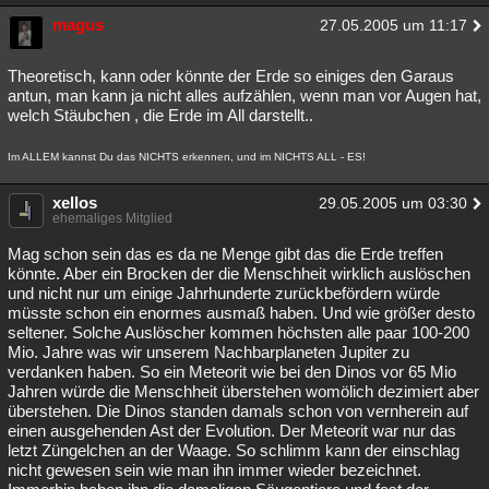
Besucht
magus
Teilgenommen
Alle
Neue
Geschlossen
27.05.2005 um 11:17
Lesenswert
Schlüsselwörter
Theoretisch, kann oder könnte der Erde so einiges den Garaus
antun, man kann ja nicht alles aufzählen, wenn man vor Augen hat,
welch Stäubchen , die Erde im All darstellt..
Im ALLEM kannst Du das NICHTS erkennen, und im NICHTS ALL - ES!
xellos
29.05.2005 um 03:30
ehemaliges Mitglied
Mag schon sein das es da ne Menge gibt das die Erde treffen
könnte. Aber ein Brocken der die Menschheit wirklich auslöschen
und nicht nur um einige Jahrhunderte zurückbefördern würde
müsste schon ein enormes ausmaß haben. Und wie größer desto
seltener. Solche Auslöscher kommen höchsten alle paar 100-200
Mio. Jahre was wir unserem Nachbarplaneten Jupiter zu
verdanken haben. So ein Meteorit wie bei den Dinos vor 65 Mio
Jahren würde die Menschheit überstehen womölich dezimiert aber
überstehen. Die Dinos standen damals schon von vernherein auf
einen ausgehenden Ast der Evolution. Der Meteorit war nur das
letzt Züngelchen an der Waage. So schlimm kann der einschlag
nicht gewesen sein wie man ihn immer wieder bezeichnet.