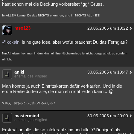
hast schon mal die Deckung vorbereitet *gg* Gruss,
Im ALLEM kannst Du das NICHTS erkennen, und im NICHTS ALL - ES!
mso123
29.05.2005 um 19:22
@kokain
: is ne gute Idee, aber wofür brauchst Du das Fernglas?
Nur Atheisten kommen in den Himmel! Ihre Nächstenliebe ist nicht gottgeschuldet, sondern
ehrlich.
aniki
30.05.2005 um 19:47
ehemaliges Mitglied
Man könnte ja auch Eintrittskarten dafür verkaufen. Und in die
erste Reihe dürfen alle, die man eh nicht leiden kann...
てめえ、何ちゅこっと言ってるんじゃ！
mastermind
30.05.2005 um 20:00
ehemaliges Mitglied
Erstmal an alle, die so intolerant sind und alle "Gläubigen" als