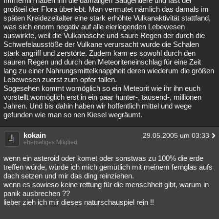
Immerhin haben ihn die damaligen Säugentiere und fast der
großteil der Flora überlebt. Man vermutet nämlich das damals im
späten Kreidezeitalter eine stark erhöhte Vulkanaktivität stattfand,
was sich enorm negativ auf alle eierlegenden Lebewesen
auswirkte, weil die Vulkanasche und saure Regen der durch die
Schwefelausstöße der Vulkane verursacht wurde die Schalen
stark angriff und zerstörte. Zudem kam es sowohl durch den
sauren Regen und durch den Meteoriteneinschlag für eine Zeit
lang zu einer Nahrungsmittelknappheit deren wiederum die größen
Lebewesen zuerst zum opfer fallen.
Sogesehen kommt womöglich so ein Meteorit wie ihr ihn euch
vorstellt womöglich erst in ein paar hunter-, tausend-, millionen
Jahren. Und bis dahin haben wir hoffentlich mittel und wege
gefunden wie man so nen Kiesel wegräumt.
kokain
29.05.2005 um 03:33
ehemaliges Mitglied
wenn ein asteroid oder komet oder sonstwas zu 100% die erde
treffen würde, würde ich mich gemütlich mit meinem fernglas aufs
dach setzen und mir das ding reinziehen.
wenn es sowieso keine rettung für die menschheit gibt, warum in
panik ausbrechen ??
lieber zieh ich mir dieses naturschauspiel rein !!