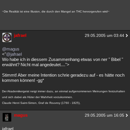
~Die Realität ist eine Illusion, die durch den Mangel an THC hervorgerufen wird~
jafrael
29.05.2005 um 03:44
@magus
<"
@jafrael
Wo habe ich in diessem Zusammenhang etwas von ner " Bibel "
erwähnt? Nicht mal angedeutet....">
Stimmt! Aber meine Intention schrie geradezu auf - es hätte noch
kommen können! -gg*
Der Akademikergeist neigt immer dazu, an einmal aufgenommenen Meinungen festzuhalten
und sich dabei als Hüter der Wahrheit vorzukommen.
Claude Henri Saint-Simon, Graf de Rouvroy (1760 - 1825),
magus
29.05.2005 um 16:05
jafrael