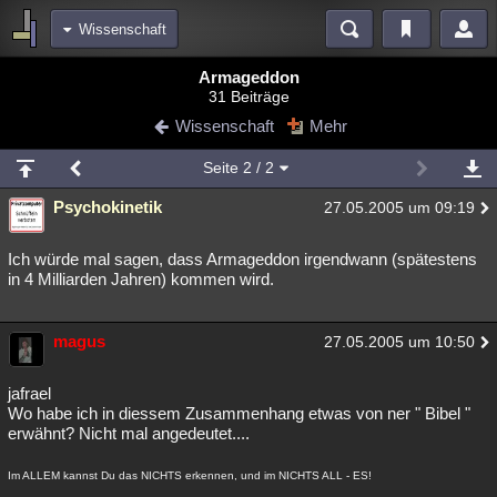
Wissenschaft
Bereiche
Armageddon
31 Beiträge
Echtzeit
Diskussionen
Blogs
Videos
Statistiken
Wissenschaft
Mehr
Chat
Wiki
Neuigkeiten
3
Seite
2
/ 2
meine Rubriken
Psychokinetik
27.05.2005 um 09:19
Menschen
Wissenschaft
Politik
Mystery
Kriminalfälle
Spiritualität
Verschwörungen
Technologie
Ufologie
Ich würde mal sagen, dass Armageddon irgendwann (spätestens
in 4 Milliarden Jahren) kommen wird.
Natur
Umfragen
Unterhaltung
weitere Rubriken
magus
27.05.2005 um 10:50
Philosophie
Träume
Orte
Esoterik
Literatur
jafrael
Astronomie
Helpdesk
Gruppen
Gaming
Filme
Wo habe ich in diessem Zusammenhang etwas von ner " Bibel "
erwähnt? Nicht mal angedeutet....
Musik
Clash
Verbesserungen
Allmystery
English
Im ALLEM kannst Du das NICHTS erkennen, und im NICHTS ALL - ES!
Übersichten