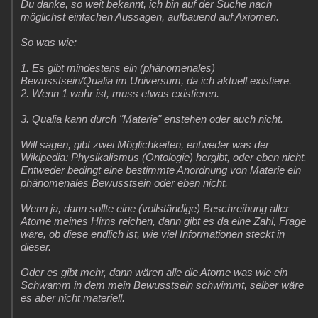
Du danke, so weit bekannt, ich bin auf der Suche nach
Besucht
Teilgenommen
Alle
Neue
Geschlossen
möglichst einfachen Aussagen, aufbauend auf Axiomen.
So was wie:
Lesenswert
Schlüsselwörter
1. Es gibt mindestens ein (phänomenales)
Bewusstsein/Qualia im Universum, da ich aktuell existiere.
2. Wenn 1 wahr ist, muss etwas existieren.
3. Qualia kann durch "Materie" enstehen oder auch nicht.
Will sagen, gibt zwei Möglichkeiten, entweder was der
Wikipedia: Physikalismus (Ontologie) hergibt, oder eben nicht.
Entweder bedingt eine bestimmte Anordnung von Materie ein
phänomenales Bewusstsein oder eben nicht.
Wenn ja, dann sollte eine (vollständige) Beschreibung aller
Atome meines Hirns reichen, dann gibt es da eine Zahl, Frage
wäre, ob diese endlich ist, wie viel Informationen steckt in
dieser.
Oder es gibt mehr, dann wären alle die Atome was wie ein
Schwamm in dem mein Bewusstsein schwimmt, selber wäre
es aber nicht materiell.