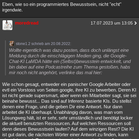
Eben, wie so ein programmiertes Bewusstsein, nicht "echt"
irgendwie.
moredread
17.07.2023 um 13:05
stone1.2 schrieb am 20.08.2022:
Wollte eigentlich was dazu posten, dass doch unlängst eine
Meldung durch die einschlägigen Medien ging, die Google-
Chat-KI LaMDA hätte ein (Selbst)bewusstein entwickelt, und
bin dabei auf eine Podcastreihe zum Thema gestoßen, habs
mir noch nicht angehört, verlinke das mal hier:
Wie schon gesagt, entweder ein panischer Google Arbeiter oder
evtl ein Vorstoss von Seiten google, ihre KI zu bewerben. Deren KI
ist nicht gerade supersmart, aber wenn ein Mitarbeiter sagt, sie sei
beinahe bewusst... Das sind auf Inferenz basierte KIs. Du stellst
denen eine Frage, und die geben Dir eine Antwort. Nur dann
arbeitet die KI überhaupt. Unabhängig davon, was man vom
Lösungweg hält, ist er sehr, sehr umständlich und benötigt locker
die aktuell benutzten Ressourcen. Auf welchen Ressourcen soll
denn dieses Bewusstsein laufen? Auf dem winzigen Rest? Die KI
ist gut darin, die nächsten Wörter einer Antwort zu finden, kann