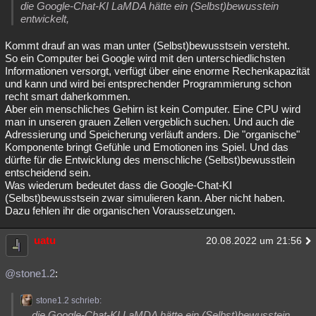
die Google-Chat-KI LaMDA hätte ein (Selbst)bewusstein
entwickelt,
Kommt drauf an was man unter (Selbst)bewusstsein versteht.
So ein Computer bei Google wird mit den unterschiedlichsten
Informationen versorgt, verfügt über eine enorme Rechenkapazität
und kann und wird bei entsprechender Programmierung schon
recht smart daherkommen.
Aber ein menschliches Gehirn ist kein Computer. Eine CPU wird
man in unseren grauen Zellen vergeblich suchen. Und auch die
Adressierung und Speicherung verläuft anders. Die "organische"
Komponente bringt Gefühle und Emotionen ins Spiel. Und das
dürfte für die Entwicklung des menschliche (Selbst)bewusstlein
entscheidend sein.
Was wiederum bedeutet dass die Google-Chat-KI
(Selbst)bewusstsein zwar simulieren kann. Aber nicht haben.
Dazu fehlen ihr die organischen Voraussetzungen.
uatu
20.08.2022 um 21:56
@stone1.2
:
stone1.2 schrieb:
... die Google-Chat-KI LaMDA hätte ein (Selbst)bewusstein