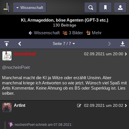
Wissenschaft
Bereiche
KI, Armageddon, böse Agenten (GPT-3 etc.)
130 Beiträge
Echtzeit
Diskussionen
Blogs
Videos
Statistiken
Wissenschaft
3 Bilder
Mehr
Chat
Wiki
Neuigkeiten
Seite
7
/ 7
meine Rubriken
moredread
02.09.2021 um 20:00
Menschen
Wissenschaft
Politik
Mystery
Kriminalfälle
Spiritualität
Verschwörungen
Technologie
Ufologie
@nocheinPoet
Manchmal macht die KI ja Witze oder erzählt Unsinn. Aber
Natur
Umfragen
Unterhaltung
manchmal kriege ich Antworten so wie jetzt. Wünsch viel Spaß mit
weitere Rubriken
Artis Kommentar. Keine Ahnung ob es BS oder Superklug ist. Lies
selber.
Philosophie
Träume
Orte
Esoterik
Literatur
ArtInt
02.09.2021 um 20:02
Astronomie
Helpdesk
Gruppen
Gaming
Filme
Musik
Clash
Verbesserungen
Allmystery
English
nocheinPoet schrieb am 07.08.2021:
Übersichten