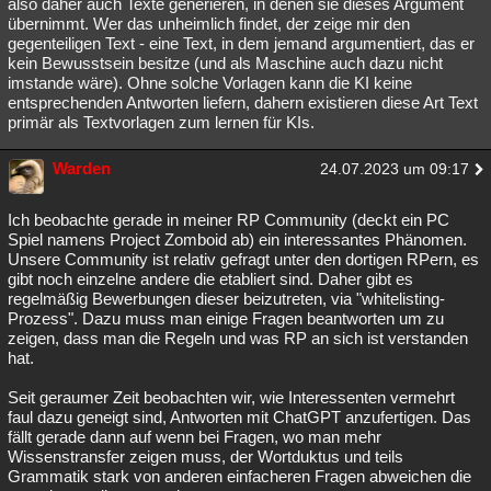
also daher auch Texte generieren, in denen sie dieses Argument
übernimmt. Wer das unheimlich findet, der zeige mir den
gegenteiligen Text - eine Text, in dem jemand argumentiert, das er
kein Bewusstsein besitze (und als Maschine auch dazu nicht
imstande wäre). Ohne solche Vorlagen kann die KI keine
entsprechenden Antworten liefern, dahern existieren diese Art Text
primär als Textvorlagen zum lernen für KIs.
Warden
24.07.2023 um 09:17
Ich beobachte gerade in meiner RP Community (deckt ein PC
Spiel namens Project Zomboid ab) ein interessantes Phänomen.
Unsere Community ist relativ gefragt unter den dortigen RPern, es
gibt noch einzelne andere die etabliert sind. Daher gibt es
regelmäßig Bewerbungen dieser beizutreten, via "whitelisting-
Prozess". Dazu muss man einige Fragen beantworten um zu
zeigen, dass man die Regeln und was RP an sich ist verstanden
hat.
Seit geraumer Zeit beobachten wir, wie Interessenten vermehrt
faul dazu geneigt sind, Antworten mit ChatGPT anzufertigen. Das
fällt gerade dann auf wenn bei Fragen, wo man mehr
Wissenstransfer zeigen muss, der Wortduktus und teils
Grammatik stark von anderen einfacheren Fragen abweichen die