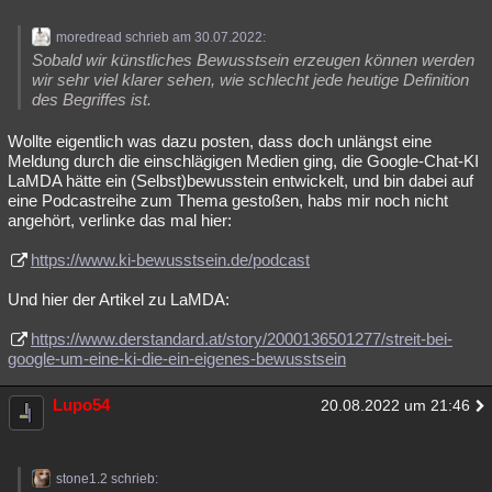
moredread schrieb am 30.07.2022:
Sobald wir künstliches Bewusstsein erzeugen können werden
wir sehr viel klarer sehen, wie schlecht jede heutige Definition
des Begriffes ist.
Wollte eigentlich was dazu posten, dass doch unlängst eine
Meldung durch die einschlägigen Medien ging, die Google-Chat-KI
LaMDA hätte ein (Selbst)bewusstein entwickelt, und bin dabei auf
eine Podcastreihe zum Thema gestoßen, habs mir noch nicht
angehört, verlinke das mal hier:
https://www.ki-bewusstsein.de/podcast
Und hier der Artikel zu LaMDA:
https://www.derstandard.at/story/2000136501277/streit-bei-
google-um-eine-ki-die-ein-eigenes-bewusstsein
Lupo54
20.08.2022 um 21:46
stone1.2 schrieb: