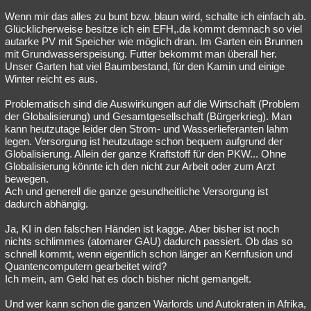
Wenn mir das alles zu bunt bzw. blaun wird, schalte ich einfach ab.
Glücklicherweise besitze ich ein EFH,.da kommt demnach so viel
autarke PV mit Speicher wie möglich dran. Im Garten ein Brunnen
mit Grundwasserspeisung. Futter bekommt man überall her.
Unser Garten hat viel Baumbestand, für den Kamin und einige
Winter reicht es aus.
Problematisch sind die Auswirkungen auf die Wirtschaft (Problem
der Globalisierung) und Gesamtgesellschaft (Bürgerkrieg). Man
kann heutzutage leider den Strom- und Wasserlieferanten lahm
legen. Versorgung ist heutzutage schon bequem aufgrund der
Globalisierung. Allein der ganze Kraftstoff für den PKW... Ohne
Globalisierung könnte ich den nicht zur Arbeit oder zum Arzt
bewegen.
Ach und generell die ganze gesundheitliche Versorgung ist
dadurch abhängig.
Ja, KI in den falschen Händen ist kagge. Aber bisher ist noch
nichts schlimmes (atomarer GAU) dadurch passiert. Ob das so
schnell kommt, wenn eigentlich schon länger an Kernfusion und
Quantencomputern gearbeitet wird?
Ich mein, am Geld hat es doch bisher nicht gemangelt.
Und wer kann schon die ganzen Warlords und Autokraten in Afrika,