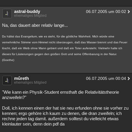
astral-buddy
06.07.2005 um 00:02
ehemaliges Mitglied
Na, das dauert aber relativ lange...
Du hältst das Evangelium, wie es steht, für die göttliche Wahrheit. Mich würde eine
vernehmliche Stimme vom Himmel nicht überzeugen, daß das Wasser brennt und das Feuer
löscht, daß ein Weib ohne Mann gebiert und daß ein Toter aufersteht. Vielmehr halte ich
dieses für Lästerungen gegen den großen Gott und seine Offenbarung in der Natur.
(Goethe)
mûreth
06.07.2005 um 00:04
ehemaliges Mitglied
"Wie kann ein Physik-Student ernsthaft die Relativitätstheorie
anzweifeln?"
Doll, ich kennen einen der hat sie neu erfunden ohne sie vorher zu
kennen; ergo gehöre ich kaum zu denen, die dran zweifeln; ich
rechne jeden tag damit. außerdem solltest du vielleicht etwas
kleinlauter sein, denn dein pdf da