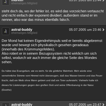
05.07.2005 um 23:44
ehemaliges Mitglied
steht doch da, wo der fehler ist. es wird das vorzeichen vertauscht
und nicht einfach der exponent dividiert. außerdem stand er im
nenner, also war das minus ebenfalls falsch.
astral-buddy
05.07.2005 um 23:46
ehemaliges Mitglied
Der Mond hat keinen Eigendrehimpuls weil er bereits abgebremst
wurde und bewegt sich physikalisch gesehen geradeaus
(innerhalb des Krümmungsfeldes).
Also rotiert er in seinem Bezugssystem nicht wirklich um sich
selbst, wodurch wir auch immer die gleiche Seite des Mondes
sehen.
Du hältst das Evangelium, wie es steht, für die göttliche Wahrheit. Mich würde eine
vernehmliche Stimme vom Himmel nicht überzeugen, daß das Wasser brennt und das Feuer
löscht, daß ein Weib ohne Mann gebiert und daß ein Toter aufersteht. Vielmehr halte ich
dieses für Lästerungen gegen den großen Gott und seine Offenbarung in der Natur.
(Goethe)
astral-buddy
05.07.2005 um 23:47