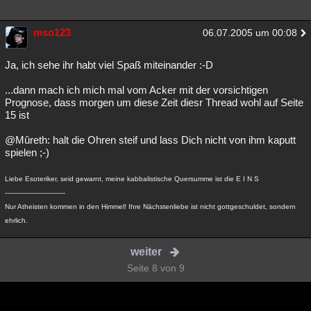
mso123
06.07.2005 um 00:08
Ja, ich sehe ihr habt viel Spaß miteinander :-D
...dann mach ich mich mal vom Acker mit der vorsichtigen
Prognose, dass morgen um diese Zeit diesr Thread wohl auf Seite
15 ist
@Mûreth: halt die Ohren steif und lass Dich nicht von ihm kaputt
spielen ;-)
Liebe Esoteriker, seid gewarnt, meine kabbalistische Quersumme ist die E I N S
-----------------------------
Nur Atheisten kommen in den Himmel! Ihre Nächstenliebe ist nicht gottgeschuldet, sondern
ehrlich.
weiter
Seite 8 von 9