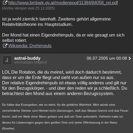
http://www.bmbwk.gv.at/medienpool/11384/84058_rel.pdf
(Archiv-Version vom 25.12.2005)
ist ja wohl ziemlich laienhaft. Zweitens gehört allgemeine
Relativitätstheorie ins Hauptstudium.
Der Mond hat einen Eigendrehimpuls, da er wie gesagt um sich
selbst rotiert.
Wikipedia: Drehimpuls
astral-buddy
06.07.2005 um 00:08
ehemaliges Mitglied
LOL Die Rotation, die du meinst, wird doch dadurch bestimmt,
dass er um die Erde fliegt und sieht von außen nur so aus.
Der relative Eigendrehimpuls ist etwas völlig anderes und gilt nur
für den Bezugskörper. - und über den reden wir ja schließlich. Du
betrachtest den Mond aus einem anderen Bezugssystem.
Du hältst das Evangelium, wie es steht, für die göttliche Wahrheit. Mich würde eine
vernehmliche Stimme vom Himmel nicht überzeugen, daß das Wasser brennt und das Feuer
löscht, daß ein Weib ohne Mann gebiert und daß ein Toter aufersteht. Vielmehr halte ich
dieses für Lästerungen gegen den großen Gott und seine Offenbarung in der Natur.
(Goethe)