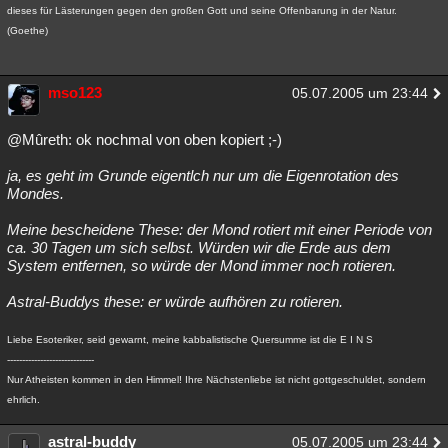
dieses für Lästerungen gegen den großen Gott und seine Offenbarung in der Natur.
Besucht
Teilgenommen
Alle
Neue
Geschlossen
(Goethe)
Lesenswert
Schlüsselwörter
mso123
05.07.2005 um 23:44
@Mûreth: ok nochmal von oben kopiert ;-)
ja, es geht im Grunde eigentlch nur um die Eigenrotation des
Mondes.
Meine bescheidene These: der Mond rotiert mit einer Periode von
ca. 30 Tagen um sich selbst. Würden wir die Erde aus dem
System entfernen, so würde der Mond immer noch rotieren.
Astral-Buddys these: er würde aufhören zu rotieren.
Liebe Esoteriker, seid gewarnt, meine kabbalistische Quersumme ist die E I N S
-----------------------------
Nur Atheisten kommen in den Himmel! Ihre Nächstenliebe ist nicht gottgeschuldet, sondern
ehrlich.
astral-buddy
05.07.2005 um 23:44