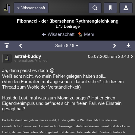
Wissenschaft
Bereiche
Fibonacci - der übersehene Rythmengleichklang
173 Beiträge
Echtzeit
Diskussionen
Blogs
Videos
Statistiken
Wissenschaft
Mehr
Chat
Wiki
Neuigkeiten
Seite
8
/ 9
meine Rubriken
astral-buddy
05.07.2005 um 23:43
Menschen
Wissenschaft
Politik
Mystery
Kriminalfälle
ehemaliges Mitglied
Spiritualität
Verschwörungen
Technologie
Ufologie
Ja, dann passt es doch
Weiß echt nicht, wo mein Fehler gelegen haben soll...
(Von den Formalien mal abgesehen- darauf scheiß ich diesem
Natur
Umfragen
Unterhaltung
Thread zum Wohle der Verständlichkeit)
weitere Rubriken
Hast du Lust, mal was zum Mond zu sagen? Hat er einen
Philosophie
Träume
Orte
Esoterik
Literatur
Eigendrehimpuls und befindet sich im freien Fall, wie Einstein
gesagt hat?
Astronomie
Helpdesk
Gruppen
Gaming
Filme
Du hältst das Evangelium, wie es steht, für die göttliche Wahrheit. Mich würde eine
Musik
Clash
Verbesserungen
Allmystery
English
vernehmliche Stimme vom Himmel nicht überzeugen, daß das Wasser brennt und das Feuer
Übersichten
löscht, daß ein Weib ohne Mann gebiert und daß ein Toter aufersteht. Vielmehr halte ich