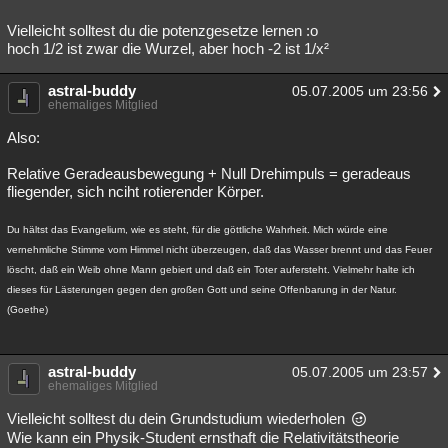
Vielleicht solltest du die potenzgesetze lernen :o
hoch 1/2 ist zwar die Wurzel, aber hoch -2 ist 1/x²
astral-buddy
05.07.2005 um 23:56
ehemaliges Mitglied
Also:
Relative Geradeausbewegung + Null Drehimpuls = geradeaus
fliegender, sich nciht rotierender Körper.
Du hältst das Evangelium, wie es steht, für die göttliche Wahrheit. Mich würde eine
vernehmliche Stimme vom Himmel nicht überzeugen, daß das Wasser brennt und das Feuer
löscht, daß ein Weib ohne Mann gebiert und daß ein Toter aufersteht. Vielmehr halte ich
dieses für Lästerungen gegen den großen Gott und seine Offenbarung in der Natur.
(Goethe)
astral-buddy
05.07.2005 um 23:57
ehemaliges Mitglied
Vielleicht solltest du dein Grundstudium wiederholen
Wie kann ein Physik-Student ernsthaft die Relativitätstheorie