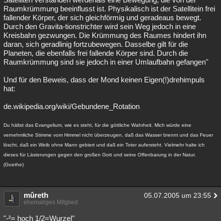
Raumkrümmung beeinflusst ist. Physikalisch ist der Satellitein frei
fallender Körper, der sich gleichförmig und geradeaus bewegt.
Durch den Gravita-tionstrichter wird sein Weg jedoch in eine
Kreisbahn gezwungen. Die Krümmung des Raumes hindert ihn
daran, sich geradlinig fortzubewegen. Dasselbe gilt für die
Planeten, die ebenfalls frei fallende Körper sind. Durch die
Raumkrümmung sind sie jedoch in einer Umlaufbahn gefangen"
Und für den Beweis, dass der Mond keinen Eigen(!)drehimpuls
hat:
de.wikipedia.org/wiki/Gebundene_Rotation
Du hältst das Evangelium, wie es steht, für die göttliche Wahrheit. Mich würde eine
vernehmliche Stimme vom Himmel nicht überzeugen, daß das Wasser brennt und das Feuer
löscht, daß ein Weib ohne Mann gebiert und daß ein Toter aufersteht. Vielmehr halte ich
dieses für Lästerungen gegen den großen Gott und seine Offenbarung in der Natur.
(Goethe)
mûreth
05.07.2005 um 23:55
ehemaliges Mitglied
"-²= hoch 1/2=Wurzel"