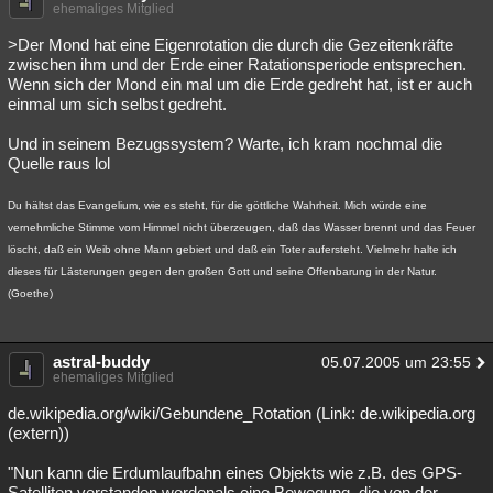
ehemaliges Mitglied
>Der Mond hat eine Eigenrotation die durch die Gezeitenkräfte
zwischen ihm und der Erde einer Ratationsperiode entsprechen.
Wenn sich der Mond ein mal um die Erde gedreht hat, ist er auch
einmal um sich selbst gedreht.
Und in seinem Bezugssystem? Warte, ich kram nochmal die
Quelle raus lol
Du hältst das Evangelium, wie es steht, für die göttliche Wahrheit. Mich würde eine
vernehmliche Stimme vom Himmel nicht überzeugen, daß das Wasser brennt und das Feuer
löscht, daß ein Weib ohne Mann gebiert und daß ein Toter aufersteht. Vielmehr halte ich
dieses für Lästerungen gegen den großen Gott und seine Offenbarung in der Natur.
(Goethe)
astral-buddy
05.07.2005 um 23:55
ehemaliges Mitglied
de.wikipedia.org/wiki/Gebundene_Rotation (Link: de.wikipedia.org
(extern))
"Nun kann die Erdumlaufbahn eines Objekts wie z.B. des GPS-
Satelliten verstanden werdenals eine Bewegung, die von der