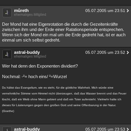
mûreth
05.07.2005 um 23:51
ehemaliges Mitglied
Der Mond hat eine Eigenrotation die durch die Gezeitenkräfte
zwischen ihm und der Erde einer Ratationsperiode entsprechen.
Wenn sich der Mond ein mal um die Erde gedreht hat, ist er auch
einmal um sich selbst gedreht.
astral-buddy
05.07.2005 um 23:52
ehemaliges Mitglied
Wer hat denn den Exponenten dividiert?
Nochmal: -²= hoch eins/ ²=Wurzel
Du hältst das Evangelium, wie es steht, für die göttliche Wahrheit. Mich würde eine
vernehmliche Stimme vom Himmel nicht überzeugen, daß das Wasser brennt und das Feuer
löscht, daß ein Weib ohne Mann gebiert und daß ein Toter aufersteht. Vielmehr halte ich
dieses für Lästerungen gegen den großen Gott und seine Offenbarung in der Natur.
(Goethe)
astral-buddy
05.07.2005 um 23:53