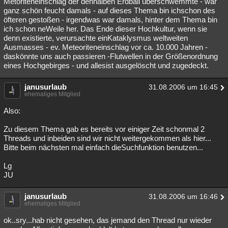
Metoriteneinschlag der denhalben Erdball überschwemmte - war
ganz schön feucht damals - auf dieses Thema bin ichschon des
öfteren gestoßen - irgendwas war damals, hinter dem Thema bin
ich schon neWeile her. Das Ende dieser Hochkultur, wenn sie
denn existierte, verursachte einKataklysmus weltweiten
Ausmasses - ev. Meteoriteneinschlag vor ca. 10.000 Jahren -
daskönnte uns auch passieren -Flutwellen in der Größenordnung
eines Hochgebirges - und allesist ausgelöscht und zugedeckt.
janusurlaub
31.08.2006 um 16:45
ehemaliges Mitglied
Also:
Zu diesem Thema gab es bereits vor einiger Zeit schonmal 2
Threads und inbeiden sind wir nicht weitergekommen als hier...
Bitte beim nächsten mal einfach dieSuchfunktion benutzen...
Lg
JU
janusurlaub
31.08.2006 um 16:46
ehemaliges Mitglied
ok..sry...hab nicht gesehen, das jemand den Thread nur wieder