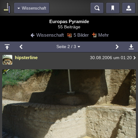
Wissenschaft
Bereiche
Europas Pyramide
55 Beiträge
Echtzeit
Diskussionen
Blogs
Videos
Statistiken
Wissenschaft
5 Bilder
Mehr
Chat
Wiki
Neuigkeiten
2
Seite
2
/ 3
meine Rubriken
hipsterline
30.08.2006 um 01:20
Menschen
Wissenschaft
Politik
Mystery
Kriminalfälle
Spiritualität
Verschwörungen
Technologie
Ufologie
Natur
Umfragen
Unterhaltung
weitere Rubriken
Philosophie
Träume
Orte
Esoterik
Literatur
Astronomie
Helpdesk
Gruppen
Gaming
Filme
Musik
Clash
Verbesserungen
Allmystery
English
Übersichten