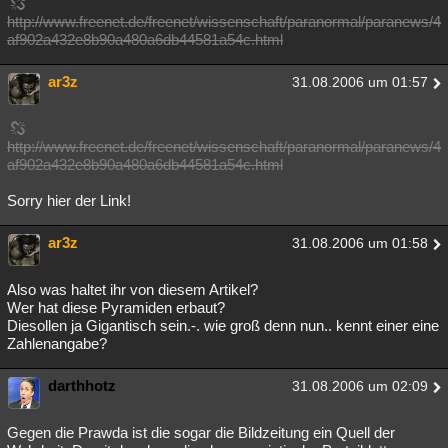
http://www.freenet.de/freenet/wissenschaft/paranormal/paranews/4
af902a432e8b90a480a6db44581a54c.html
ar3z
31.08.2006 um 01:57
http://www.freenet.de/freenet/wissenschaft/paranormal/paranews/4
af902a432e8b90a480a6db44581a54c.html
Sorry hier der Link!
ar3z
31.08.2006 um 01:58
Also was haltet ihr von diesem Artikel?
Wer hat diese Pyramiden erbaut?
Diesollen ja Gigantisch sein.-. wie groß denn nun.. kennt einer eine
Zahlenangabe?
darthhotz
31.08.2006 um 02:09
Gegen die Prawda ist die sogar die Bildzeitung ein Quell der