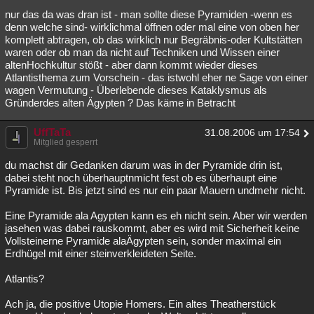
nur das da was dran ist - man sollte diese Pyramiden -wenn es
denn welche sind- wirklichmal öffnen oder mal eine von oben her
komplett abtragen, ob das wirklich nur Begräbnis-oder Kultstätten
waren oder ob man da nicht auf Techniken und Wissen einer
altenHochkultur stößt - aber dann kommt wieder dieses
Atlantisthema zum Vorschein - das istwohl eher ne Sage von einer
wagen Vermutung - Überlebende dieses Kataklysmus als
Gründerdes alten Ägypten ? Das käme in Betracht
UffTaTa
31.08.2006 um 17:54
Mitglied gesperrt
du machst dir Gedanken darum was in der Pyramide drin ist,
dabei steht noch überhauptnmicht fest ob es überhaupt eine
Pyramide ist. Bis jetzt sind es nur ein paar Mauern undmehr nicht.
Eine Pyramide ala Agypten kann es eh nicht sein. Aber wir werden
jasehen was dabei rauskommt, aber es wird mit Sicherheit keine
Vollsteinerne Pyramide alaÄgypten sein, sonder maximal ein
Erdhügel mit einer steinverkleideten Seite.
Atlantis?
Ach ja, die positive Utopie Homers. Ein altes Theatherstück