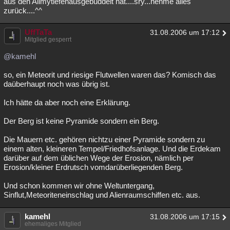
aus den Allmytiefenausgebuddelt hat....sry...nehme alles
zurück....^^
UffTaTa
31.08.2006 um 17:12
Mitglied gesperrt
@kamehl
so, ein Meteorit und riesige Flutwellen waren das? Komisch das
daüberhaupt noch was übrig ist.
Ich hätte da aber noch eine Erklärung.
Der Berg ist keine Pyramide sondern ein Berg.
Die Mauern etc. gehören nichtzu einer Pyramide sondern zu
einem alten, kleineren Tempel/Friedhofsanlage. Und die Erdekam
darüber auf dem üblichen Wege der Erosion, nämlich per
Erosion/kleiner Erdrutsch vomdarüberliegenden Berg.
Und schon kommen wir ohne Weltuntergang,
Sinflut,Meteoriteneinschlag und Alienraumschiffen etc. aus.
kamehl
31.08.2006 um 17:15
ehemaliges Mitglied