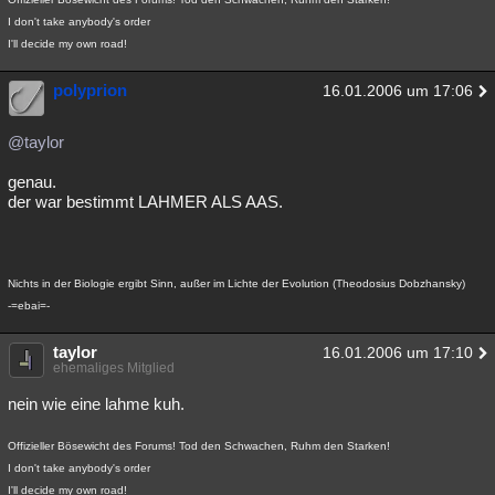
I don't take anybody's order
I'll decide my own road!
polyprion
16.01.2006 um 17:06
@taylor
genau.
der war bestimmt LAHMER ALS AAS.
Nichts in der Biologie ergibt Sinn, außer im Lichte der Evolution (Theodosius Dobzhansky)
-=ebai=-
taylor
16.01.2006 um 17:10
ehemaliges Mitglied
nein wie eine lahme kuh.
Offizieller Bösewicht des Forums! Tod den Schwachen, Ruhm den Starken!
I don't take anybody's order
I'll decide my own road!