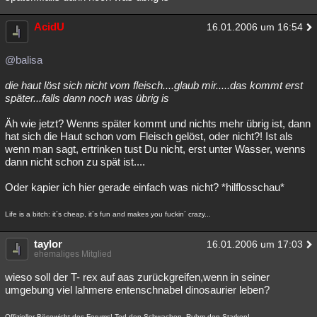
AcidU
16.01.2006 um 16:54
@balisa
die haut löst sich nicht vom fleisch....glaub mir.....das kommt erst
später...falls dann noch was übrig is
Äh wie jetzt? Wenns später kommt und nichts mehr übrig ist, dann
hat sich die Haut schon vom Fleisch gelöst, oder nicht?! Ist als
wenn man sagt, ertrinken tust Du nicht, erst unter Wasser, wenns
dann nicht schon zu spät ist....
Oder kapier ich hier gerade einfach was nicht? *hilflosschau*
Life is a bitch: it´s cheap, it´s fun and makes you fuckin´ crazy...
taylor
16.01.2006 um 17:03
ehemaliges Mitglied
wieso soll der T- rex auf aas zurückgreifen,wenn in seiner
umgebung viel lahmere entenschnabel dinosaurier leben?
Offizieller Bösewicht des Forums! Tod den Schwachen, Ruhm den Starken!