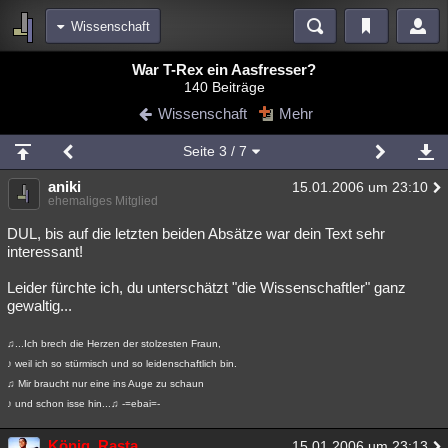
Wissenschaft
Bereiche
War T-Rex ein Aasfresser?
140 Beiträge
Echtzeit
Diskussionen
Blogs
Videos
Statistiken
Wissenschaft
Mehr
Chat
Wiki
Neuigkeiten
2
Seite
3
/ 7
meine Rubriken
aniki
15.01.2006 um 23:10
Menschen
Wissenschaft
Politik
Mystery
Kriminalfälle
ehemaliges Mitglied
Spiritualität
Verschwörungen
Technologie
Ufologie
DUL, bis auf die letzten beiden Absätze war dein Text sehr
interessant!
Natur
Umfragen
Unterhaltung
Leider fürchte ich, du unterschätzt "die Wissenschaftler" ganz
weitere Rubriken
gewaltig...
Philosophie
Träume
Orte
Esoterik
Literatur
♫...Ich brech die Herzen der stolzesten Fraun,
♪ weil ich so stürmisch und so leidenschaftlich bin.
Astronomie
Helpdesk
Gruppen
Gaming
Filme
♫ Mir braucht nur eine ins Auge zu schaun
♪ und schon isse hin...♫ -=ebai=-
Musik
Clash
Verbesserungen
Allmystery
English
Übersichten
König_Rasta
15.01.2006 um 23:13