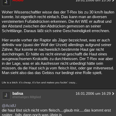
16.01.2006 um 15:30
Woher Wissenschaftler wisse das der T-Rex bis zu 30 km/h laufen
konnte. Ist eigentlich recht einfach. Das kann man an diversen
versteinerten Fußabdrücken erkennen. Die Art WIE er auftrat und
der Abstand zwischen den Abdrücken gemessen an seiner
Schrittlänge. Daraus läßt sich seine Geschwindigkeit errechnen.
Hier wurde vorher der Raptor als Jäger bezeichnet, was er auch
definitiv war (quasi der Wolf der Urzeit) allerdings aufgrund seiner
Zähne. Nur konnte er nachweislich bestimmte Haut gar nicht
durchdringen. Er hätte es nicht einmal geschafft die Haut eines
ausgewachsenen Krokodils zu durchbeissen. Der T-Rex war aber
in der Lage, was er als Aasfresser nicht unbedingt hätte sein
müssen, da die Haut sich ja vom fleisch löst, oder gar mitverwesd.
Man sieht also das das Gebiss nur bedingt eine Rolle spielt.
Life is a bitch: it´s cheap, it´s fun and makes you fuckin´ crazy...
balisa
16.01.2006 um 16:29
ehemaliges Mitglied
@AcidU
die haut löst sich nicht vom fleisch....glaub mir.....das kommt erst
später...falls dann noch was übrig is