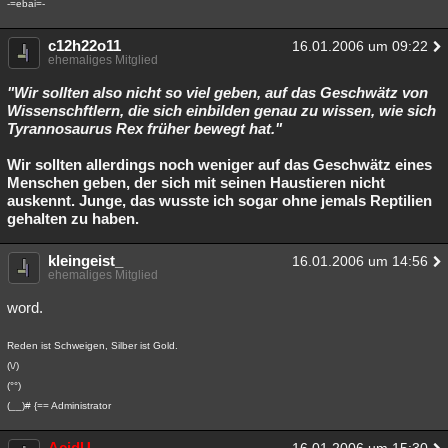
-=ebai=-
c12h22o11
16.01.2006 um 09:22
ehemaliges Mitglied
"Wir sollten also nicht so viel geben, auf das Geschwätz von
Wissenschftlern, die sich einbilden genau zu wissen, wie sich
Tyrannosaurus Rex früher bewegt hat."
Wir sollten allerdings noch weniger auf das Geschwätz eines
Menschen geben, der sich mit seinen Haustieren nicht
auskennt. Junge, das wusste ich sogar ohne jemals Reptilien
gehalten zu haben.
kleingeist_
16.01.2006 um 14:56
ehemaliges Mitglied
word.
Reden ist Schweigen, Silber ist Gold.
(\/)
(°°)
(__)# {== Administrator
AcidU