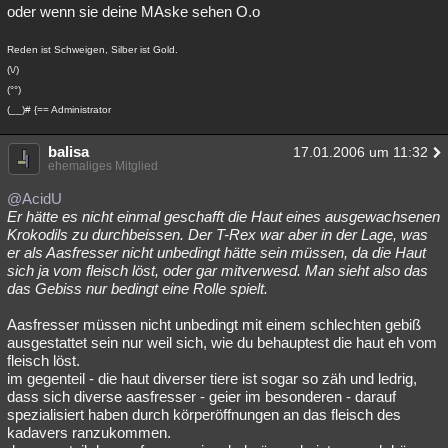
oder wenn sie deine MAske sehen O.o
Reden ist Schweigen, Silber ist Gold.
(\/)
(°°)
(__)# {== Administrator
balisa
17.01.2006 um 11:32
ehemaliges Mitglied
@AcidU
Er hätte es nicht einmal geschafft die Haut eines ausgewachsenen
Krokodils zu durchbeissen. Der T-Rex war aber in der Lage, was
er als Aasfresser nicht unbedingt hätte sein müssen, da die Haut
sich ja vom fleisch löst, oder gar mitverwesd. Man sieht also das
das Gebiss nur bedingt eine Rolle spielt.
Aasfresser müssen nicht unbedingt mit einem schlechten gebiß
ausgestattet sein nur weil sich, wie du behauptest die haut eh vom
fleisch löst.
im gegenteil - die haut diverser tiere ist sogar so zäh und ledrig,
dass sich diverse aasfresser - geier im besonderen - darauf
spezialisiert haben durch körperöffnungen an das fleisch des
kadavers ranzukommen.