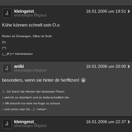
kleingeist_
16.01.2006 um 19:51
ehemaliges Mitglied
Kühe können schnell sein O.o
Reden ist Schweigen, Silber ist Gold.
(\/)
(°°)
(__)# {== Administrator
aniki
16.01.2006 um 20:00
ehemaliges Mitglied
besonders, wenn sie hinter dir herflitzen!
♫...Ich brech die Herzen der stolzesten Fraun,
♪ weil ich so stürmisch und so leidenschaftlich bin.
♫ Mir braucht nur eine ins Auge zu schaun
♪ und schon isse hin...♫ -=ebai=-
kleingeist_
16.01.2006 um 22:37
ehemaliges Mitglied