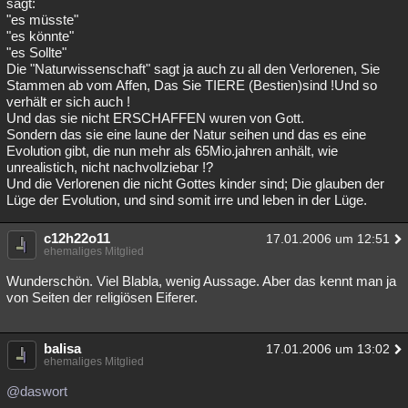
sagt:
"es müsste"
"es könnte"
"es Sollte"
Die "Naturwissenschaft" sagt ja auch zu all den Verlorenen, Sie
Stammen ab vom Affen, Das Sie TIERE (Bestien)sind !Und so
verhält er sich auch !
Und das sie nicht ERSCHAFFEN wuren von Gott.
Sondern das sie eine laune der Natur seihen und das es eine
Evolution gibt, die nun mehr als 65Mio.jahren anhält, wie
unrealistich, nicht nachvollziebar !?
Und die Verlorenen die nicht Gottes kinder sind; Die glauben der
Lüge der Evolution, und sind somit irre und leben in der Lüge.
c12h22o11
17.01.2006 um 12:51
ehemaliges Mitglied
Wunderschön. Viel Blabla, wenig Aussage. Aber das kennt man ja
von Seiten der religiösen Eiferer.
balisa
17.01.2006 um 13:02
ehemaliges Mitglied
@daswort