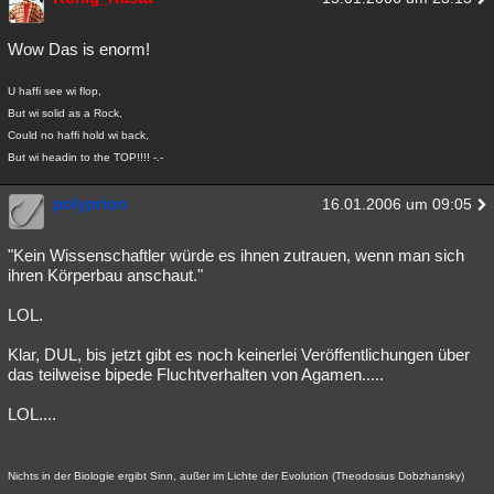
Besucht
Teilgenommen
Alle
Neue
Geschlossen
Wow Das is enorm!
Lesenswert
Schlüsselwörter
U haffi see wi flop,
But wi solid as a Rock,
Could no haffi hold wi back,
But wi headin to the TOP!!!! -.-
polyprion
16.01.2006 um 09:05
"Kein Wissenschaftler würde es ihnen zutrauen, wenn man sich
ihren Körperbau anschaut."
LOL.
Klar, DUL, bis jetzt gibt es noch keinerlei Veröffentlichungen über
das teilweise bipede Fluchtverhalten von Agamen.....
LOL....
Nichts in der Biologie ergibt Sinn, außer im Lichte der Evolution (Theodosius Dobzhansky)