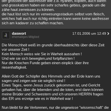
der grossteil der aasfresser wie z.b. hyänen, kojoten, auch bären
und grosskatzen haben ein sehr scharfes gebiss, gerade um die
zähe haut zerreissen zu können.
die haut löst sich nur im verwesungsstadium selbst vom fleisch,
welches halt auch nur richtig eintreten kann wenn keine aasfresser
sich am kadaver zu schaffen machen.
daswort
17.01.2006 um 12:49
ehemaliges Mitglied
Die Menschheit weiß im grunde überhaubtnichts über diese Zeit
vor unserer Zeit !
Kein Mensch weiss wie Sie in Warheit aussahen !
Und wie sie sich bewegten,und fortpflanzten !
Nur die Knochen Funde geben einen einplick über ihre
riesenhaftigkeit.
Allein Gott der Schöpfer des Himmels und der Erde kann uns
sagen und zeigen wie sie wirglich sind !
Eines Tages, wenn Jesus zurück gekommen ist, und Gericht
gehalten hat, über die lebenden und die toten, erst dann können
meine Brüder und Schwestern und ich unseren HERRN fragen
das ER uns erzeige wie es in Wahrheit war !
Nun bleibt für die Verlorenen, nur die ungewisse "wissenschaft" die