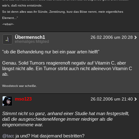
wär's, daß nichts entstünde.
So ist denn alles was ihr Sünde, Zerstörung, kurz das Böse nennt, mein eigentliches
Element..."
-=ebai=-
Übermensch1
26.02.2006 um 20:28
ehemaliges Mitglied
"ob die Behandelung nur bei ein paar arten hielft"
Genau. Solid Tumors reagierenoft negativ auf Vitamin C, aber
längst nicht alle. Ein Tumor stirbt auch nicht alleinevon Vitamin C
ab.
Woodstock war scheiße.
mso123
26.02.2006 um 21:40
Stimmt nicht so ganz, anhand einer Studie hat man festgestellt,
daß die ausgeschiedeneMenge immer niedriger als die
eingenommene war.
@tao
: ja und? Hat dasjemand bestritten?