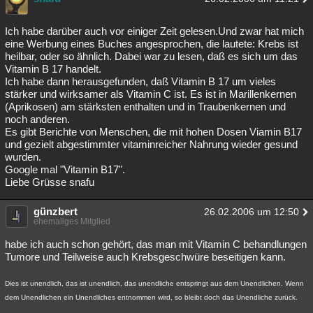
Ich habe darüber auch vor einiger Zeit gelesen.Und zwar hat mich
eine Werbung eines Buches angesprochen, die lautete: Krebs ist
heilbar, oder so ähnlich. Dabei war zu lesen, daß es sich um das
Vitamin B 17 handelt.
Ich habe dann herausgefunden, daß Vitamin B 17 um vieles
stärker und wirksamer als Vitamin C ist. Es ist in Marillenkernen
(Aprikosen) am stärksten enthalten und in Traubenkernen und
noch anderen.
Es gibt Berichte von Menschen, die mit hohen Dosen Viamin B17
und gezielt abgestimmter vitaminreicher Nahrung wieder gesund
wurden.
Google mal "Vitamin B17".
Liebe Grüsse snafu
günzbert
26.02.2006 um 12:50
ehemaliges Mitglied
habe ich auch schon gehört, das man mit Vitamin C behandlungen
Tumore und Teilweise auch Krebsgeschwüre beseitigen kann.
Dies ist unendlich, das ist unendlich, das unendliche entspringt aus dem Unendlichen. Wenn
dem Unendlichen ein Unendliches entnommen wird, so bleibt doch das Unendliche zurück.