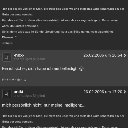
"Ich bin ein Teil von jener Kraft, die stets das Böse will und stets das Gute schafft.Ich bin der
Geist der stets verneint!
Und das mit Recht; denn alles was entsteht, ist wert das es zugrunde geht. Drum besser
wär's, daß nichts entstünde.
So ist denn alles was ihr Sünde, Zerstörung, kurz das Böse nennt, mein eigentliches
Element..."
-=ebai=-
-nox-
26.02.2006 um 16:54
ehemaliges Mitglied
Ein ist sicher, dich habe ich nie belleidigt.
i² = j² = k² = ijk = -1
aniki
26.02.2006 um 17:20
ehemaliges Mitglied
mich persönlich nicht, nur meine Intelligenz...
"Ich bin ein Teil von jener Kraft, die stets das Böse will und stets das Gute schafft.Ich bin der
Geist der stets verneint!
Und das mit Recht; denn alles was entsteht, ist wert das es zugrunde geht. Drum besser