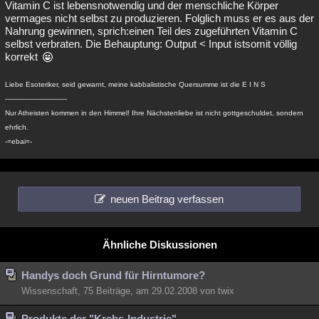
Vitamin C ist lebensnotwendig und der menschliche Körper
vermages nicht selbst zu produzieren. Folglich muss er es aus der
Nahrung gewinnen, sprich:einen Teil des zugeführten Vitamin C
selbst verbraten. Die Behauptung: Output < Input istsomit völlig
korrekt
Liebe Esoteriker, seid gewarnt, meine kabbalistische Quersumme ist die E I N S
-----------------------------
Nur Atheisten kommen in den Himmel! Ihre Nächstenliebe ist nicht gottgeschuldet, sondern
ehrlich.
-=ebai=-
neuen Beitrag verfassen
Ähnliche Diskussionen
Handys doch Grund für Hirntumore?
Wissenschaft, 75 Beiträge, am 29.02.2008 von twix
Produkte der "Krebs-Industrie"