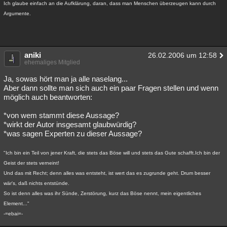
Ich glaube einfach an die Aufklärung, daran, dass man Menschen überzeugen kann durch
Argumente.
aniki
26.02.2006 um 12:58
ehemaliges Mitglied
Ja, sowas hört man ja alle naselang...
Aber dann sollte man sich auch ein paar Fragen stellen und wenn
möglich auch beantworten:
*von wem stammt diese Aussage?
*wirkt der Autor insgesamt glaubwürdig?
*was sagen Experten zu dieser Aussage?
"Ich bin ein Teil von jener Kraft, die stets das Böse will und stets das Gute schafft.Ich bin der
Geist der stets verneint!
Und das mit Recht; denn alles was entsteht, ist wert das es zugrunde geht. Drum besser
wär's, daß nichts entstünde.
So ist denn alles was ihr Sünde, Zerstörung, kurz das Böse nennt, mein eigentliches
Element..."
-=ebai=-