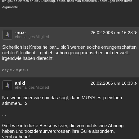
Ich glaube einfach an die Aufklärung, daran, dass man Menschen überzeugen kann durch
Argumente.
-nox-
26.02.2006 um 16:28
ehemaliges Mitglied
Sicherlich ist Krebs heilbar... bloß werden solche errungenschaften
nichteröffentlicht... gibt eh schon genug menschen auf der welt...
irgendwie haben dierecht.
i² = j² = k² = ijk = -1
aniki
26.02.2006 um 16:33
ehemaliges Mitglied
Na, wenn einer wie nox das sagt, dann MUSS es ja einfach
stimmen... :/
...
Gott wie ich diese Besserwisser, die von nichts eine Ahnung
haben und trotzdemunverdrossen ihre Gülle absondern,
verabscheue!