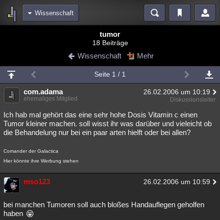
Wissenschaft
Bereiche
tumor
18 Beiträge
Echtzeit
Diskussionen
Blogs
Videos
Statistiken
Wissenschaft
Mehr
Chat
Wiki
Neuigkeiten
2
Seite 1 / 1
meine Rubriken
com.adama
26.02.2006 um 10:19
Menschen
Wissenschaft
Politik
Mystery
Kriminalfälle
ehemaliges Mitglied
Diskussionsleiter
Spiritualität
Verschwörungen
Technologie
Ufologie
Ich hab mal gehört das eine sehr hohe Dosis Vitamin c einen
Tumor kleiner machen. soll wisst ihr was darüber und vieleicht ob
die Behandelung nur bei ein paar arten hielft oder bei allen?
Natur
Umfragen
Unterhaltung
weitere Rubriken
Comander der Galactica
Hier könnte ihre Werbung stehen
Philosophie
Träume
Orte
Esoterik
Literatur
mso123
Astronomie
Helpdesk
Gruppen
Gaming
Filme
26.02.2006 um 10:59
Musik
Clash
Verbesserungen
Allmystery
English
bei manchen Tumoren soll auch bloßes Handauflegen geholfen
haben
Übersichten