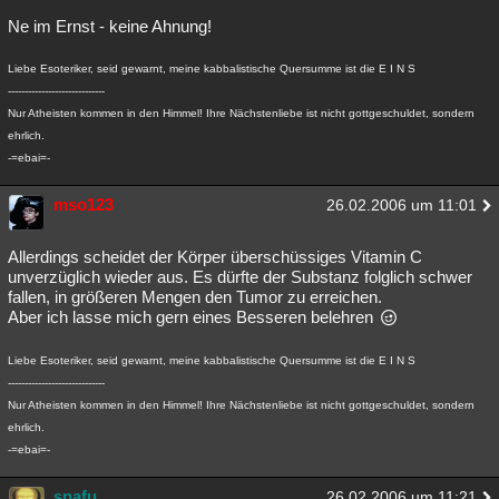
Besucht
Teilgenommen
Alle
Neue
Geschlossen
Ne im Ernst - keine Ahnung!
Lesenswert
Schlüsselwörter
Liebe Esoteriker, seid gewarnt, meine kabbalistische Quersumme ist die E I N S
-----------------------------
Nur Atheisten kommen in den Himmel! Ihre Nächstenliebe ist nicht gottgeschuldet, sondern
ehrlich.
-=ebai=-
mso123
26.02.2006 um 11:01
Allerdings scheidet der Körper überschüssiges Vitamin C
unverzüglich wieder aus. Es dürfte der Substanz folglich schwer
fallen, in größeren Mengen den Tumor zu erreichen.
Aber ich lasse mich gern eines Besseren belehren
Liebe Esoteriker, seid gewarnt, meine kabbalistische Quersumme ist die E I N S
-----------------------------
Nur Atheisten kommen in den Himmel! Ihre Nächstenliebe ist nicht gottgeschuldet, sondern
ehrlich.
-=ebai=-
snafu
26.02.2006 um 11:21