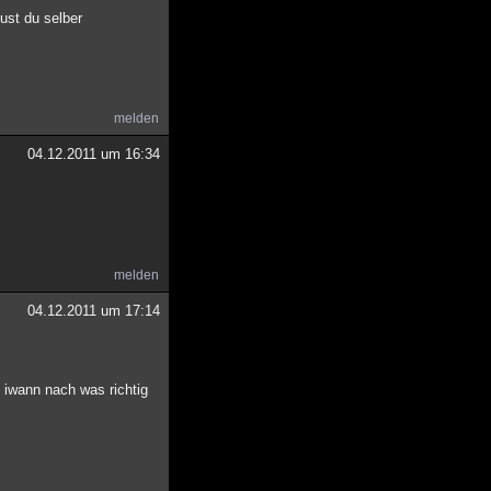
ust du selber
melden
04.12.2011 um 16:34
melden
04.12.2011 um 17:14
 iwann nach was richtig