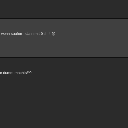
. wenn saufen - dann mit Stil !!
ache dumm machts!^^