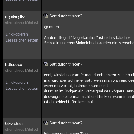
Satt durch trinken?
mysteryflo
ehemaliges Mitglied
@ mmm
Link kopieren
An dem Begriff "Negerfamilien" ist nichts falsches.
Lesezeichen setzen
Selbst in unseremBiologiebuch werden die Menschen
Satt durch trinken?
littlecoco
ehemaliges Mitglied
egal, wieviel nährstoffe man durch trinken zu sich n
manwird aber schneller satt, wenn man während des
Link kopieren
wenn mn viel ist, hatman kaum durst.
Lesezeichen setzen
durst ist im übrigen ein warnsignal des körpers, er
deswegen sollte man nicht erst trinken, wenn man d
ist eh schlecht fürn kreislauf.
Satt durch trinken?
take-chan
ehemaliges Mitglied
Ich gebe euch einen Tipp...