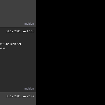
melden
01.12.2011 um 17:10
mmt und sich net
olle.
melden
03.12.2011 um 22:47