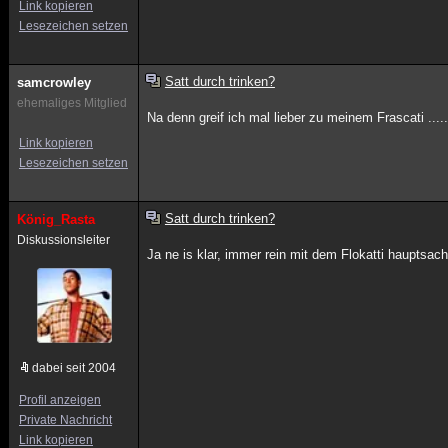
Link kopieren
Lesezeichen setzen
Satt durch trinken?
samcrowley
ehemaliges Mitglied
Na denn greif ich mal lieber zu meinem Frascati ....
Link kopieren
Lesezeichen setzen
Satt durch trinken?
König_Rasta
Diskussionsleiter
Ja ne is klar, immer rein mit dem Flokatti haupts
dabei seit 2004
Profil anzeigen
Private Nachricht
Link kopieren