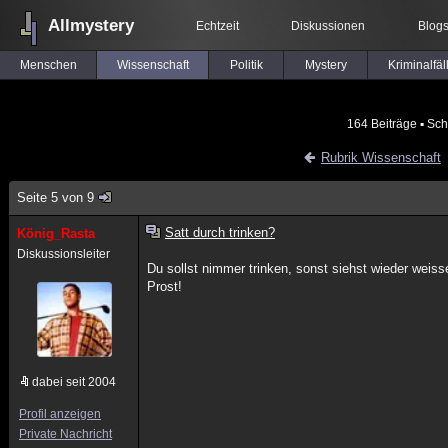
Allmystery
Echtzeit
Diskussionen
Blog
Menschen
Wissenschaft
Politik
Mystery
Kriminalfäl
164 Beiträge
▪ Sch
Rubrik Wissenschaft
Seite 5 von 9
Satt durch trinken?
König_Rasta
Diskussionsleiter
Du sollst nimmer trinken, sonst siehst wieder weis
Prost!
dabei seit 2004
Profil anzeigen
Private Nachricht