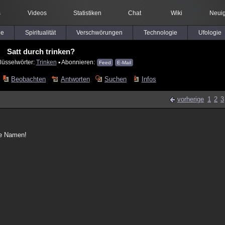
s
Videos
Statistiken
Chat
Wiki
Neuig
le
Spiritualität
Verschwörungen
Technologie
Ufologie
Satt durch trinken?
lüsselwörter:
Trinken
▪ Abonnieren:
Feed
E-Mail
Beobachten
Antworten
Suchen
Infos
vorherige
1
2
3
se Namen!