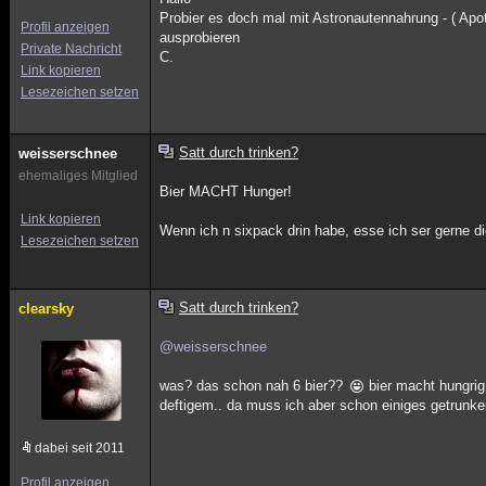
Probier es doch mal mit Astronautennahrung - ( Apot
Profil anzeigen
ausprobieren
Private Nachricht
C.
Link kopieren
Lesezeichen setzen
Satt durch trinken?
weisserschnee
ehemaliges Mitglied
Bier MACHT Hunger!
Link kopieren
Wenn ich n sixpack drin habe, esse ich ser gerne d
Lesezeichen setzen
Satt durch trinken?
clearsky
@weisserschnee
was? das schon nah 6 bier??
bier macht hungrig
deftigem.. da muss ich aber schon einiges getrunk
dabei seit 2011
Profil anzeigen