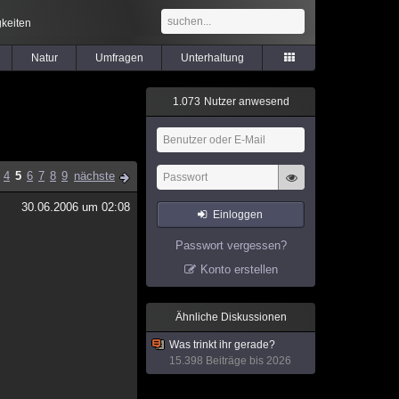
keiten
Natur
Umfragen
Unterhaltung
1
.
0
7
3
Nutzer anwesend
4
5
6
7
8
9
nächste
30.06.2006 um 02:08
Einloggen
Passwort vergessen?
Konto erstellen
Ähnliche Diskussionen
Was trinkt ihr gerade?
15.398 Beiträge bis 2026