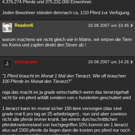
4.376.274 Pferde und 375.231.000 Einwohner.
Jeden Bewohner ständen demnach ca. 1/10 Pferd zur Verfügung.
Readon6
16.08.2007 um 10:45
warum machens wir nicht gleich wie in Matrix, wir setzen die Tiere
ins Koma und zapfen direkt den Strom ab !
zwergnase
16.08.2007 um 14:26
"1 Pferd braucht im Monat 1 Mal den Tierarzt. Wie oft brauchen
100 Pferde im Monat den Tierarzt?"
naja das macht es ja grade wirtschaftlich wenn das tierarztgehalt
nicht für ein pferd anfällt sondern von x hunderten geschultert wird
1 tierarzt kann im monat sicher 150 tiere versorgen (das sind
grade mal 6 pro tag an 25 arbeitstagen) . nun sind aber sowieso
nicht alle pferde immer krank. bei einem durchschnittlichen
pferdekrankenstand von hochgegriffen 10% kommt ein 1 tierarzt
also auf 1500 pferde da liegen dann die kosten pro pferd nur noch