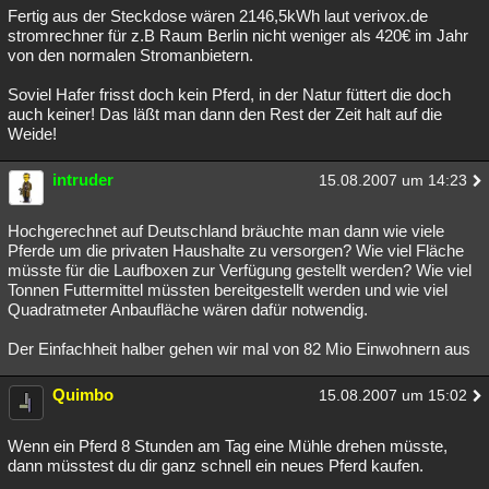
Fertig aus der Steckdose wären 2146,5kWh laut verivox.de
Besucht
Teilgenommen
Alle
Neue
Geschlossen
stromrechner für z.B Raum Berlin nicht weniger als 420€ im Jahr
von den normalen Stromanbietern.
Lesenswert
Schlüsselwörter
Soviel Hafer frisst doch kein Pferd, in der Natur füttert die doch
auch keiner! Das läßt man dann den Rest der Zeit halt auf die
Weide!
intruder
15.08.2007 um 14:23
Hochgerechnet auf Deutschland bräuchte man dann wie viele
Pferde um die privaten Haushalte zu versorgen? Wie viel Fläche
müsste für die Laufboxen zur Verfügung gestellt werden? Wie viel
Tonnen Futtermittel müssten bereitgestellt werden und wie viel
Quadratmeter Anbaufläche wären dafür notwendig.
Der Einfachheit halber gehen wir mal von 82 Mio Einwohnern aus
Quimbo
15.08.2007 um 15:02
Wenn ein Pferd 8 Stunden am Tag eine Mühle drehen müsste,
dann müsstest du dir ganz schnell ein neues Pferd kaufen.