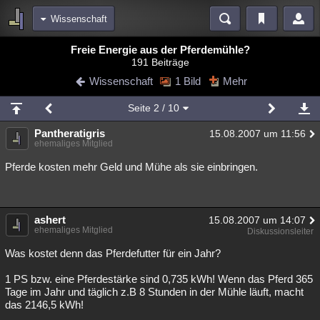
Wissenschaft
Bereiche
Freie Energie aus der Pferdemühle?
191 Beiträge
Echtzeit
Diskussionen
Blogs
Videos
Statistiken
Wissenschaft
1 Bild
Mehr
Chat
Wiki
Neuigkeiten
Seite
2
/ 10
meine Rubriken
Pantheratigris
15.08.2007 um 11:56
Menschen
Wissenschaft
Politik
Mystery
Kriminalfälle
ehemaliges Mitglied
Spiritualität
Verschwörungen
Technologie
Ufologie
Pferde kosten mehr Geld und Mühe als sie einbringen.
Natur
Umfragen
Unterhaltung
weitere Rubriken
ashert
15.08.2007 um 14:07
ehemaliges Mitglied
Diskussionsleiter
Philosophie
Träume
Orte
Esoterik
Literatur
Was kostet denn das Pferdefutter für ein Jahr?
Astronomie
Helpdesk
Gruppen
Gaming
Filme
1 PS bzw. eine Pferdestärke sind 0,735 kWh! Wenn das Pferd 365
Tage im Jahr und täglich z.B 8 Stunden in der Mühle läuft, macht
Musik
Clash
Verbesserungen
Allmystery
English
das 2146,5 kWh!
Übersichten