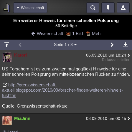
Wissenschaft
Bereiche
Ein weiterer Hinweis für einen schnellen Polsprung
56 Beiträge
Echtzeit
Diskussionen
Blogs
Videos
Statistiken
Wissenschaft
1 Bild
Mehr
Chat
Wiki
Neuigkeiten
Seite
1
/ 3
meine Rubriken
Katori
06.09.2010 um 18:24
Menschen
Wissenschaft
Politik
Mystery
Kriminalfälle
Diskussionsleiter
Spiritualität
Verschwörungen
Technologie
Ufologie
US Forschern ist es zum zweiten mal geglückt Hinweise für eine
sehr schnellen Polsprung am mittelozeanischen Rücken zu finden.
Natur
Umfragen
Unterhaltung
http://grenzwissenschaft-
weitere Rubriken
aktuell.blogspot.com/2010/09/forscher-finden-weiteren-hinweis-
fur.html
Philosophie
Träume
Orte
Esoterik
Literatur
Quelle: Grenzwissentschaft-aktuell
Astronomie
Helpdesk
Gruppen
Gaming
Filme
MiaJinn
08.09.2010 um 00:45
Musik
Clash
Verbesserungen
Allmystery
English
Übersichten