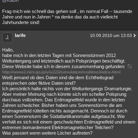
@Katori
Besucht
Teilgenommen
Alle
Neue
Geschlossen
Frag mich wie schnell das gehen soll , im normal Fall -- tausende
Jahre und nun in Jahren * na denke das da auch vielleicht
Lesenswert
Schlüsselwörter
Jahrhunderte sind!
larife
10.09.2010 um 13:03
Hallo,
habe mich in den letzten Tagen mit Sonnenstürmen 2012
Weltuntergang und letztendlich auch Polsprüngen beschäftigt.
Diese Website habe ich in diesem zusammenhang gefunden:
http://www2.nict.go.jp/y/y223/simulation/realtime/index.html
Weiß jemand ob dies Daten sind die dem Echtheitsgrad
entsprechen oder fiktive Daten sind?
Ich persönlich halte nichts von der Weltuntergangs Dramarturgie.
Aber meiner Meinung nach könnte sich ein scheller Polsprung
durchaus vollziehen. Das Erdmagnetfeld wurde in den letzten
Jahren schwächer. Bisher haben uns Sonnenstürme die am
Erdmagnetfeld rüttelten nichts ausgemacht. Dennoch ist durch
einen Sonnensturm die Südatlantikanomalie aufgetaucht. Wie
verhält es sich mit einem geschwächten Erdmagnetfeld und einem
extremen bomardement Elektromagnetischer Teilchen?
Was passiert wenn weitere Löcher auftreten?