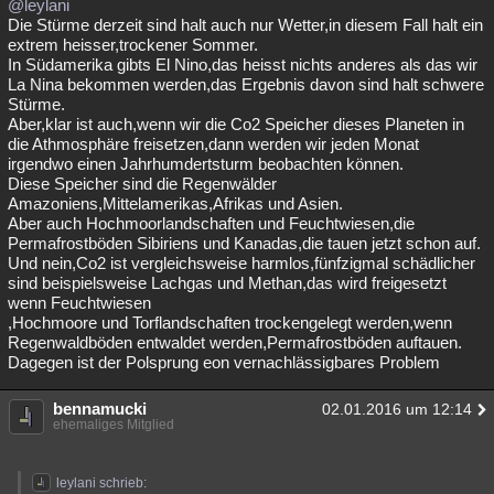
@leylani
Die Stürme derzeit sind halt auch nur Wetter,in diesem Fall halt ein
extrem heisser,trockener Sommer.
In Südamerika gibts El Nino,das heisst nichts anderes als das wir
La Nina bekommen werden,das Ergebnis davon sind halt schwere
Stürme.
Aber,klar ist auch,wenn wir die Co2 Speicher dieses Planeten in
die Athmosphäre freisetzen,dann werden wir jeden Monat
irgendwo einen Jahrhumdertsturm beobachten können.
Diese Speicher sind die Regenwälder
Amazoniens,Mittelamerikas,Afrikas und Asien.
Aber auch Hochmoorlandschaften und Feuchtwiesen,die
Permafrostböden Sibiriens und Kanadas,die tauen jetzt schon auf.
Und nein,Co2 ist vergleichsweise harmlos,fünfzigmal schädlicher
sind beispielsweise Lachgas und Methan,das wird freigesetzt
wenn Feuchtwiesen
,Hochmoore und Torflandschaften trockengelegt werden,wenn
Regenwaldböden entwaldet werden,Permafrostböden auftauen.
Dagegen ist der Polsprung eon vernachlässigbares Problem
bennamucki
02.01.2016 um 12:14
ehemaliges Mitglied
leylani schrieb: