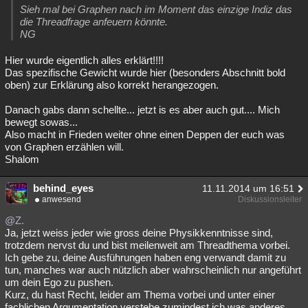
Sieh mal bei Graphen nach im Moment das einzige Indiz das
die Threadfrage anfeuern könnte.
NG
Hier wurde eigentlich alles erklärt!!!!
Das spezifische Gewicht wurde hier (besonders Abschnitt bold
oben) zur Erklärung also korrekt herangezogen.
Danach gabs dann schellte... jetzt is es aber auch gut.... Mich
bewegt sowas...
Also macht in Frieden weiter ohne einen Deppen der euch was
von Graphen erzählen will.
Shalom
behind_eyes
11.11.2014 um 16:51
anwesend
Diskussionsleiter
@Z.
Ja, jetzt weiss jeder wie gross deine Physikkenntnisse sind,
trotzdem nervst du und bist meilenweit am Threadthema vorbei.
Ich gebe zu, deine Ausführungen haben eng verwandt damit zu
tun, manches war auch nützlich aber wahrscheinlich nur angeführt
um dein Ego zu pushen.
Kurz, du hast Recht, leider am Thema vorbei und unter einer
fachlichen Argumentation verstehe zumindest ich was anderes.