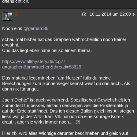
offensichtlich.
Z.
10.11.2014 um 22:00
Noch eins
@gerhard86
schau mal bisher hat das Graphen wahrscheinlich noch keiner
erwähnt...
Und das liegt eben nahe bei so einem thema.
https://www.allmystery.de/fcgi/?
q=graphen&am=suchen&thread=88626
Das material liegt mir eben "am Herzen" falls du meine
Berechnungen zum Sonnensegel kennst weist du das auch.. Als
dann nix für ungut.
Jaein"Dichte" ist auch verwirrend. Spezifisches Gewicht hielt ich
zumindest für besser, einfach deswegen weil die Problematik ja
auf der Erde stattfindet. Das ich diesen Ballon gleich ins All steigen
liess war ja der Witz dran! Vlt. hab ich da eine schräge Komik
drauf... aber sie wirkt immer noch....
Hier zb. wird alles Wichtige darunter beschrieben und gleich auf