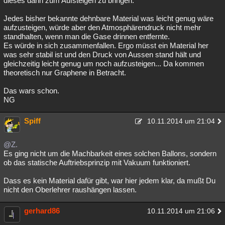
dieses dann zum Aufsteigen zu bringen.
Besucht
Teilgenommen
Alle
Neue
Geschlossen
Jedes bisher bekannte dehnbare Material was leicht genug wäre
aufzusteigen, würde aber den Atmosphärendruck nicht mehr
Lesenswert
Schlüsselwörter
standhalten, wenn man die Gase drinnen entfernte.
Es würde in sich zusammenfallen. Ergo müsst ein Material her
was sehr stabil ist und den Druck von Aussen stand hält und
gleichzeitig leicht genug um noch aufzusteigen... Da kommen
theoretisch nur Graphene in Betracht.
Das wars schon.
NG
Spiff
10.11.2014 um 21:04
@Z.
Es ging nicht um die Machbarkeit eines solchen Ballons, sondern
ob das statische Auftriebsprinzip mit Vakuum funktioniert.
Dass es kein Material dafür gibt, war hier jedem klar, da mußt Du
nicht den Oberlehrer raushängen lassen.
gerhard86
10.11.2014 um 21:06