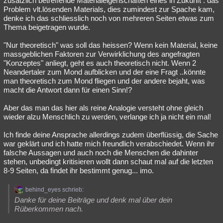
zusätzlich betreffende Materialeigenschaften eines in Zukunft . das
Problem vlt.lösenden Materials, dies zumindest zur Spache kam,
denke ich das schliesslich noch von mehreren Seiten etwas zum
Thema beigetragen wurde.
"Nur theoretisch" was soll das heissen? Wenn kein Material, keine
massgeblichen Faktoren zur Verwirklichung des angefragten
"Konzeptes" anliegt, geht es auch theoretisch nicht. Wenn 2
Neandertaler zum Mond aufblicken und der eine Fragt ..könnte
man theoretisch zum Mond fliegen und der andere bejaht, was
macht die Antwort dann für einen Sinn!?
Aber das man das hier als reine Analogie versteht ohne gleich
wieder alzu Menschlich zu werden, verlange ich ja nicht ein mal!
Ich finde deine Ansprache allerdings zudem überflüssig, die Sache
war geklärt und ich hatte mich freundlich verabschiedet. Wenn ihr
falsche Aussagen und auch noch die Menschen die dahinter
stehen, unbedingt kritisieren wollt dann schaut mal auf die letzten
8-9 Seiten, da findet ihr bestimmt genug... imo.
behind_eyes schrieb:
Danke für deine Beiträge und denk mal über dein
Rüberkommen nach.