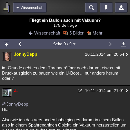
Wissenschaft
Bereiche
Fliegt ein Ballon auch mit Vakuum?
175 Beiträge
Echtzeit
Diskussionen
Blogs
Videos
Statistiken
Wissenschaft
5 Bilder
Mehr
Chat
Wiki
Neuigkeiten
2
Seite
9
/ 9
meine Rubriken
JonnyDepp
10.11.2014 um 20:54
Menschen
Wissenschaft
Politik
Mystery
Kriminalfälle
Spiritualität
Verschwörungen
Technologie
Ufologie
im Grunde geht es dem Threaderöffner doch darum, etwas mit
Druckausgleich zu bauen wie ein U-Boot ... nur anders herum,
oder ?
Natur
Umfragen
Unterhaltung
weitere Rubriken
Z.
10.11.2014 um 21:01
Philosophie
Träume
Orte
Esoterik
Literatur
@JonnyDepp
Astronomie
Helpdesk
Gruppen
Gaming
Filme
Hi...
Musik
Clash
Verbesserungen
Allmystery
English
Also wie ich das verstanden habe ging es darum in einem Ballon
also in einem Spährenartigen Objekt, ein Vakuum herzustellen um
Übersichten