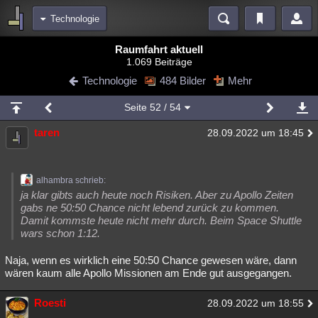
Technologie
Bereiche
Raumfahrt aktuell
1.069 Beiträge
Echtzeit
Diskussionen
Blogs
Videos
Statistiken
Technologie
484 Bilder
Mehr
Chat
Wiki
Neuigkeiten
2
Seite
52
/ 54
meine Rubriken
taren
28.09.2022 um 18:45
Menschen
Wissenschaft
Politik
Mystery
Kriminalfälle
Spiritualität
Verschwörungen
Technologie
Ufologie
alhambra schrieb:
Natur
Umfragen
Unterhaltung
ja klar gibts auch heute noch Risiken. Aber zu Apollo Zeiten
gabs ne 50:50 Chance nicht lebend zurück zu kommen.
weitere Rubriken
Damit kommste heute nicht mehr durch. Beim Space Shuttle
wars schon 1:12.
Philosophie
Träume
Orte
Esoterik
Literatur
Naja, wenn es wirklich eine 50:50 Chance gewesen wäre, dann
Astronomie
Helpdesk
Gruppen
Gaming
Filme
wären kaum alle Apollo Missionen am Ende gut ausgegangen.
Musik
Clash
Verbesserungen
Allmystery
English
Roesti
28.09.2022 um 18:55
Übersichten