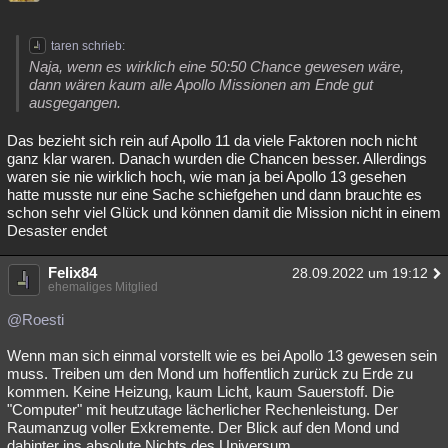
Besucht
Teilgenommen
Alle
Neue
Geschlossen
taren schrieb:
Lesenswert
Schlüsselwörter
Naja, wenn es wirklich eine 50:50 Chance gewesen wäre,
dann wären kaum alle Apollo Missionen am Ende gut
ausgegangen.
Das bezieht sich rein auf Apollo 11 da viele Faktoren noch nicht
ganz klar waren. Danach wurden die Chancen besser. Allerdings
waren sie nie wirklich hoch, wie man ja bei Apollo 13 gesehen
hatte musste nur eine Sache schiefgehen und dann brauchte es
schon sehr viel Glück und können damit die Mission nicht in einem
Desaster endet
Felix84
28.09.2022 um 19:12
ehemaliges Mitglied
@Roesti
Wenn man sich einmal vorstellt wie es bei Apollo 13 gewesen sein
muss. Treiben um den Mond um hoffentlich zurück zu Erde zu
kommen. Keine Heizung, kaum Licht, kaum Sauerstoff. Die
"Computer" mit heutzutage lächerlicher Rechenleistung. Der
Raumanzug voller Exkremente. Der Blick auf den Mond und
dahinter ins absolute Nichts des Universum.