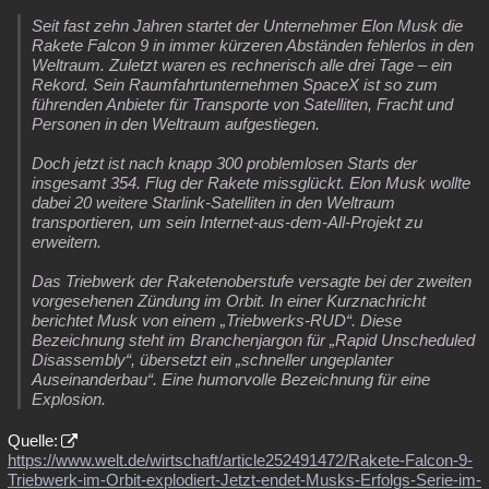
Seit fast zehn Jahren startet der Unternehmer Elon Musk die
Rakete Falcon 9 in immer kürzeren Abständen fehlerlos in den
Weltraum. Zuletzt waren es rechnerisch alle drei Tage – ein
Rekord. Sein Raumfahrtunternehmen SpaceX ist so zum
führenden Anbieter für Transporte von Satelliten, Fracht und
Personen in den Weltraum aufgestiegen.
Doch jetzt ist nach knapp 300 problemlosen Starts der
insgesamt 354. Flug der Rakete missglückt. Elon Musk wollte
dabei 20 weitere Starlink-Satelliten in den Weltraum
transportieren, um sein Internet-aus-dem-All-Projekt zu
erweitern.
Das Triebwerk der Raketenoberstufe versagte bei der zweiten
vorgesehenen Zündung im Orbit. In einer Kurznachricht
berichtet Musk von einem „Triebwerks-RUD“. Diese
Bezeichnung steht im Branchenjargon für „Rapid Unscheduled
Disassembly“, übersetzt ein „schneller ungeplanter
Auseinanderbau“. Eine humorvolle Bezeichnung für eine
Explosion.
Quelle:
https://www.welt.de/wirtschaft/article252491472/Rakete-Falcon-9-
Triebwerk-im-Orbit-explodiert-Jetzt-endet-Musks-Erfolgs-Serie-im-