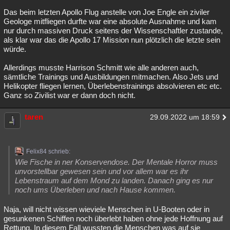
Das beim letzten Apollo Flug anstelle von Joe Engle ein ziviler
Geologe mitfliegen durfte war eine absolute Ausnahme und kam
nur durch massiven Druck seitens der Wissenschaftler zustande,
als klar war das die Apollo 17 Mission nun plötzlich die letzte sein
würde.
Allerdings musste Harrison Schmitt wie alle anderen auch,
sämtliche Trainings und Ausbildungen mitmachen. Also Jets und
Helikopter fliegen lernen, Überlebenstrainings absolvieren etc etc.
Ganz so Zivilist war er dann doch nicht.
taren
29.09.2022 um 18:59
Felix84 schrieb:
Wie Fische in ner Konservendose. Der Mentale Horror muss
unvorstellbar gewesen sein und vor allem war es ihr
Lebenstraum auf dem Mond zu landen. Danach ging es nur
noch ums Überleben und nach Hause kommen.
Naja, will nicht wissen wieviele Menschen in U-Booten oder in
gesunkenen Schiffen noch überlebt haben ohne jede Hoffnung auf
Rettung. In diesem Fall wussten die Menschen was auf sie