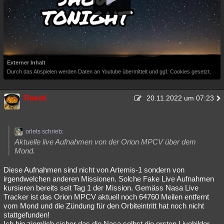
Externer Inhalt
Durch das Abspielen werden Daten an Youtube übermittelt und ggf. Cookies gesetzt.
Roesti
20.11.2022 um 07:23
orlets schrieb:
Aktuelle live Aufnahmen von der Orion MPCV über dem
Mond.
Diese Aufnahmen sind nicht von Artemis-1 sondern von
irgendwelchen anderen Missionen. Solche Fake Live Aufnahmen
kursieren bereits seit Tag 1 der Mission. Gemäss Nasa Live
Tracker ist das Orion MPCV aktuell noch 64760 Meilen entfernt
vom Mond und die Zündung für den Orbiteintritt hat noch nicht
stattgefunden!
Ich bin ziemlich sicher das die Nasa selbst die ersten Livebilder