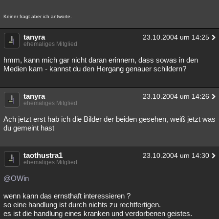
Besucht
Teilgenommen
Alle
Neue
Geschlossen
Keiner fragt aber ich antworte.
Lesenswert
Schlüsselwörter
tanyra
23.10.2004 um 14:25
ehemaliges Mitglied
hmm, kann mich gar nicht daran erinnern, dass sowas in den
Medien kam - kannst du den Hergang genauer schildern?
tanyra
23.10.2004 um 14:26
ehemaliges Mitglied
Ach jetzt erst hab ich die Bilder der beiden gesehen, weiß jetzt was
du gemeint hast
taothustra1
23.10.2004 um 14:30
ehemaliges Mitglied
@OWin
wenn kann das ernsthaft interessieren ?
so eine handlung ist durch nichts zu rechtfertigen.
es ist die handlung eines kranken und verdorbenen geistes.