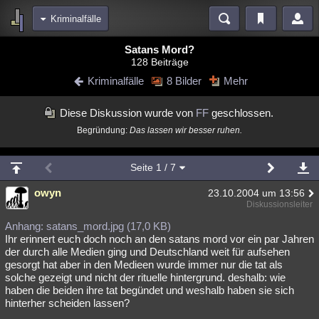
Kriminalfälle
Bereiche
Satans Mord?
128 Beiträge
Echtzeit
Diskussionen
Blogs
Videos
Statistiken
Kriminalfälle
8 Bilder
Mehr
Chat
Wiki
Neuigkeiten
Diese Diskussion wurde von
FF
geschlossen.
meine Rubriken
Begründung:
Das lassen wir besser ruhen.
Menschen
Wissenschaft
Politik
Mystery
Kriminalfälle
Spiritualität
Verschwörungen
Technologie
Ufologie
Seite
1
/ 7
Natur
owyn
Umfragen
Unterhaltung
23.10.2004 um 13:56
Diskussionsleiter
weitere Rubriken
Anhang: satans_mord.jpg (17,0 KB)
Philosophie
Träume
Orte
Esoterik
Literatur
Ihr erinnert euch doch noch an den satans mord vor ein par Jahren
der durch alle Medien ging und Deutschland weit für aufsehen
Astronomie
Helpdesk
Gruppen
Gaming
Filme
gesorgt hat aber in den Medieen wurde immer nur die tat als
solche gezeigt und nicht der rituelle hintergrund. deshalb: wie
haben die beiden ihre tat begündet und weshalb haben sie sich
Musik
Clash
Verbesserungen
Allmystery
English
hinterher scheiden lassen?
Übersichten