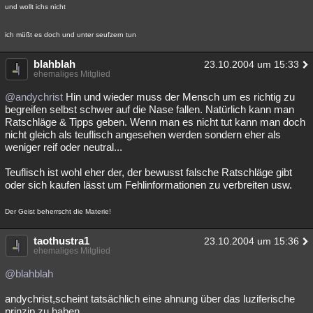
und wollt ichs nicht
ich müßt es doch und unter seufzern tun
blahblah
23.10.2004 um 15:33
ehemaliges Mitglied
@andychrist
Hin und wieder muss der Mensch um es richtig zu
begreifen selbst schwer auf die Nase fallen. Natürlich kann man
Ratschläge & Tipps geben. Wenn man es nicht tut kann man doch
nicht gleich als teuflisch angesehen werden sondern eher als
weniger reif oder neutral...
Teuflisch ist wohl eher der, der bewusst falsche Ratschläge gibt
oder sich kaufen lässt um Fehlinformationen zu verbreiten usw.
Der Geist beherrscht die Materie!
taothustra1
23.10.2004 um 15:36
ehemaliges Mitglied
@blahblah
andychrist,scheint tatsächlich eine ahnung über das luziferische
prinzip zu haben.