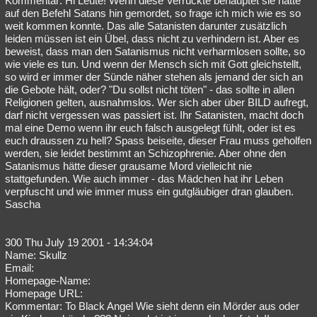
Kommentar: Hi Leute! Wenn diese Verrückte behauptet sie hätte
auf den Befehl Satans hin gemordet, so frage ich mich wie es so
weit kommen konnte. Das alle Satanisten darunter zusätzlich
leiden müssen ist ein Übel, dass nicht zu verhindern ist. Aber es
beweist, dass man den Satanismus nicht verharmlosen sollte, so
wie viele es tun. Und wenn der Mensch sich mit Gott gleichstellt,
so wird er immer der Sünde näher stehen als jemand der sich an
die Gebote hält, oder? "Du sollst nicht töten" - das sollte in allen
Religionen gelten, ausnahmslos. Wer sich aber über BILD aufregt,
darf nicht vergessen was passiert ist. Ihr Satanisten, macht doch
mal eine Demo wenn ihr euch falsch ausgelegt fühlt, oder ist es
euch draussen zu hell? Spass beiseite, dieser Frau muss geholfen
werden, sie leidet bestimmt an Schizophrenie. Aber ohne den
Satanismus hätte dieser grausame Mord vielleicht nie
stattgefunden. Wie auch immer - das Mädchen hat ihr Leben
verpfuscht und wie immer muss ein gutgläubiger dran glauben.
Sascha
300 Thu July 19 2001 - 14:34:04
Name: Skullz
Email:
Homepage-Name:
Homepage URL:
Kommentar: To Black Angel Wie sieht denn ein Mörder aus oder