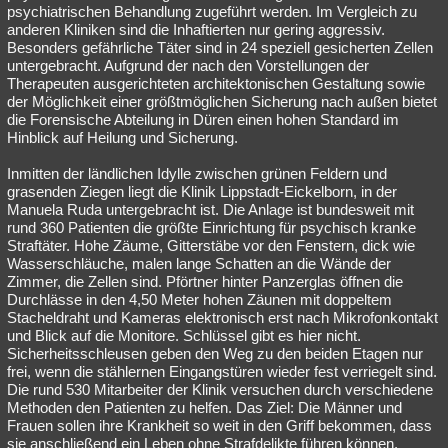
psychiatrischen Behandlung zugeführt werden. Im Vergleich zu
anderen Kliniken sind die Inhaftierten nur gering aggressiv.
Besonders gefährliche Täter sind in 24 speziell gesicherten Zellen
untergebracht. Aufgrund der nach den Vorstellungen der
Therapeuten ausgerichteten architektonischen Gestaltung sowie
der Möglichkeit einer größtmöglichen Sicherung nach außen bietet
die Forensische Abteilung in Düren einen hohen Standard im
Hinblick auf Heilung und Sicherung.
Inmitten der ländlichen Idylle zwischen grünen Feldern und
grasenden Ziegen liegt die Klinik Lippstadt-Eickelborn, in der
Manuela Ruda untergebracht ist. Die Anlage ist bundesweit mit
rund 360 Patienten die größte Einrichtung für psychisch kranke
Straftäter. Hohe Zäume, Gitterstäbe vor den Fenstern, dick wie
Wasserschläuche, malen lange Schatten an die Wände der
Zimmer, die Zellen sind. Pförtner hinter Panzerglas öffnen die
Durchlässe in den 4,50 Meter hohen Zäunen mit doppeltem
Stacheldraht und Kameras elektronisch erst nach Mikrofonkontakt
und Blick auf die Monitore. Schlüssel gibt es hier nicht.
Sicherheitsschleusen geben den Weg zu den beiden Etagen nur
frei, wenn die stählernen Eingangstüren wieder fest verriegelt sind.
Die rund 530 Mitarbeiter der Klinik versuchen durch verschiedene
Methoden den Patienten zu helfen. Das Ziel: Die Männer und
Frauen sollen ihre Krankheit so weit in den Griff bekommen, dass
sie anschließend ein Leben ohne Strafdelikte führen können.