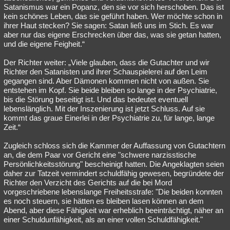
Satanismus war ein Popanz, den sie vor sich herschoben. Das ist
kein schönes Leben, das sie geführt haben. Wer möchte schon in
ihrer Haut stecken? Sie sagen: Satan ließ uns im Stich. Es war
aber nur das eigene Erschrecken über das, was sie getan hatten,
und die eigene Feigheit.“
Der Richter weiter: „Viele glauben, dass die Gutachter und wir
Richter den Satanisten und ihrer Schauspielerei auf den Leim
gegangen sind. Aber Dämonen kommen nicht von außen. Sie
entstehen im Kopf. Sie beide bleiben so lange in der Psychiatrie,
bis die Störung beseitigt ist. Und das bedeutet eventuell
lebenslänglich. Mit der Inszenierung ist jetzt Schluss. Auf sie
kommt das graue Einerlei in der Psychiatrie zu, für lange, lange
Zeit.“
Zugleich schloss sich die Kammer der Auffassung von Gutachtern
an, die dem Paar vor Gericht eine "schwere narzisstische
Persönlichkeitsstörung" bescheinigt hatten. Die Angeklagten seien
daher zur Tatzeit vermindert schuldfähig gewesen, begründete der
Richter den Verzicht des Gerichts auf die bei Mord
vorgeschriebene lebenslange Freiheitsstrafe: "Die beiden konnten
es noch steuern, sie hätten es bleiben lasen können an dem
Abend, aber diese Fähigkeit war erheblich beeinträchtigt, näher an
einer Schuldunfähigkeit, als an einer vollen Schuldfähigkeit."