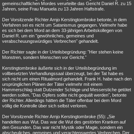
gemeinschaftlichen Mordes verurteilte das Gericht Daniel R. zu 15
Jahren, seine Frau Manuela zu 13 Jahren Haftstrafe.
Der Vorsitzende Richter Arnjo Kerstingtombroke betonte, in dem
Verfahren sei es nicht um Satanismus gegangen. Vielmehr habe
es sich bei dem Mord an dem 33-jährigen Arbeitskollegen von
Daniel R. um ein "gewöhnliches, gemeines und
verabscheuungswürdiges Verbrechen" gehandelt.
Der Richter sagte in der Urteilsbegründung: "Hier stehen keine
Monstren, sondern Menschen vor Gericht."
Kerstingtombroke äußerte sich in der Urteilsbegründung im
vollbesetzten Verhandlungssaal überzeugt, bei der Tat habe es
sich nicht um einen Ritualmord gehandelt. Frank H. habe nach den
ursprünglichen Plänen der Täter vielmehr mit einem
Hammerschlag statt Dutzender Schläge und Messerstiche getötet
werden sollen. "Das Opfers sollte nicht gequält werden", betonte
der Richter. Allerdings hätten die Täter offenbar bei dem Mord
völlig die Kontrolle über sich selbst verloren.
Der Vorsitzende Richter Arnjo Kerstingtombroke (55): „Sie
handelten aus Wut. Das war die Wut des gestörten Kranken auf
den Gesunden. Das war nicht Mystik oder Magie, sondern ein
abscheuliches, gemeines und verachtenswertes Verbrechen. Der