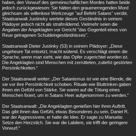
haben, den Vorwurf des gemeinschaftlichen Mordes hatten beide
jedoch zurückgewiesen: Sie hätten den grauenerregenden Mord
gleichsam als willenlose Werkzeuge "auf Befehl Satans" verübt.
Staatsanwalt Justinsky wertete dieses Geständnis in seinem
Plädoyer jedoch nicht als strafmildernd. Vielmehr seien die
Angaben der Angeklagten vor Gericht "das Gegenteil eines von
Reue getragenen Schuldeingeständnisses".
Staatsanwalt Dieter Justinky (53) in seinem Plädoyer: „Diese
ungeheure Tat entsetzt, macht wütend. Es verschlägt einem die
Sprache, wenn man sieht, wie das Opfer zugerichtet worden ist.
Die Angeklagten sind Menschen mit zerrütteten, zutiefst gestörten
Persönlichkeiten.“
Der Staatsanwalt weiter: „Der Satanismus ist wie eine Blende, die
sie vor ihre Persönlichkeit schoben. Rituale wie Bluttrinken gaben
ihnen ein Gefühl von Stärke. Sie waren auf die Tötung eines
Menschen fixiert, um in Satans Heer aufgenommen zu werden.“
Der Staatsanwalt: „Die Angeklagten genießen hier ihren Auftritt.
Das gibt ihnen das Gefühl, etwas Besonderes zu sein. Daniel R.
war der Aggressivere, er hatte die Idee. Er sagte zu Manuela:
Setze den Herzstich. Sie war die Labilere, sie trifft der geringere
Vorwurf.“