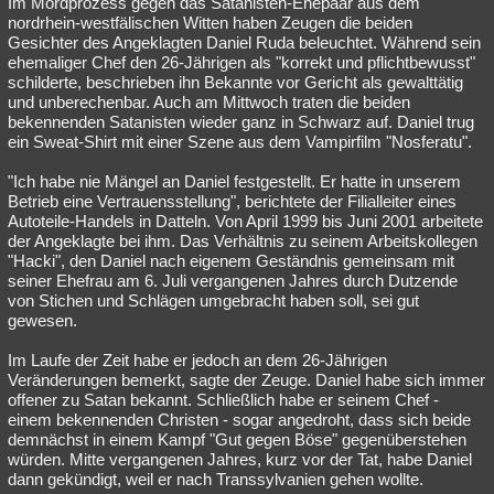
Im Mordprozess gegen das Satanisten-Ehepaar aus dem
nordrhein-westfälischen Witten haben Zeugen die beiden
Besucht
Teilgenommen
Alle
Neue
Geschlossen
Gesichter des Angeklagten Daniel Ruda beleuchtet. Während sein
ehemaliger Chef den 26-Jährigen als "korrekt und pflichtbewusst"
Lesenswert
Schlüsselwörter
schilderte, beschrieben ihn Bekannte vor Gericht als gewalttätig
und unberechenbar. Auch am Mittwoch traten die beiden
bekennenden Satanisten wieder ganz in Schwarz auf. Daniel trug
ein Sweat-Shirt mit einer Szene aus dem Vampirfilm "Nosferatu".
"Ich habe nie Mängel an Daniel festgestellt. Er hatte in unserem
Betrieb eine Vertrauensstellung", berichtete der Filialleiter eines
Autoteile-Handels in Datteln. Von April 1999 bis Juni 2001 arbeitete
der Angeklagte bei ihm. Das Verhältnis zu seinem Arbeitskollegen
"Hacki", den Daniel nach eigenem Geständnis gemeinsam mit
seiner Ehefrau am 6. Juli vergangenen Jahres durch Dutzende
von Stichen und Schlägen umgebracht haben soll, sei gut
gewesen.
Im Laufe der Zeit habe er jedoch an dem 26-Jährigen
Veränderungen bemerkt, sagte der Zeuge. Daniel habe sich immer
offener zu Satan bekannt. Schließlich habe er seinem Chef -
einem bekennenden Christen - sogar angedroht, dass sich beide
demnächst in einem Kampf "Gut gegen Böse" gegenüberstehen
würden. Mitte vergangenen Jahres, kurz vor der Tat, habe Daniel
dann gekündigt, weil er nach Transsylvanien gehen wollte.