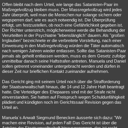
Offen bleibt nach dem Urteil, wie lange das Satanisten-Paar im
Maßregelvollzug bleiben muss. Der Massregelvollzug wird jedes
Jahr überprüft, weil man die Menschen nur solange sichern oder
wegsperren darf, wie es auch notwendig ist. Die Überprüfung
erfolgt, um festzustellen, ob noch eine Gefährlichkeit gegeben ist.
Der Richter unterstrich, möglicherweise werde die Behandlung der
Verurteilten in der Psychiatrie "lebenslänglich" dauern. Als "großen
Irrglauben" bezeichnete er die verbreitete Vorstellung, nach einer
Einweisung in den Maßregelvollzug würden die Täter automatisch
nach wenigen Jahren wieder entlassen. Sollte das Satanisten-Paar
jemals als geheilt entlassen werden, muss es dem Gesetz zufolge
unmittelbar danach seine Haftstrafen antreten. Manuela und Daniel
sollen getrennt voneinander untergebracht werden und dürfen in
dieser Zeit nur brieflichen Kontakt zueinander aufnehmen.
Das Gericht ging mit seinem Urteil noch über die Strafforderung
der Staatsanwaltschaft hinaus, die 14 und 12 Jahre Haft beantragt
hatte. Die Verteidiger des Ehepaares sind mit der Strafe nicht
einverstanden. Sie hatten auf Freispruch wegen Schuldunfähigkeit
plädiert und kündigten noch im Gerichtssaal Revision gegen das
Urteil an.
Manuela´s Anwalt Siegmund Benecken äusserte sich dazu: "Wir
machen eine Revision, auf jeden Fall! Das Gericht ist über die
Anträge der Staatsanwaltschaft hinausgegangen, das ist recht