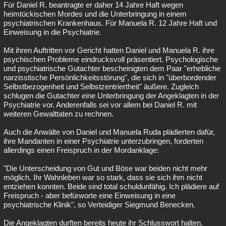
Für Daniel R. beantragte er daher 14 Jahre Haft wegen
heimtückischen Mordes und die Unterbringung in einem
psychiatrischen Krankenhaus. Für Manuela R. 12 Jahre Haft und
Einweisung in die Psychiatrie.
Mit ihren Auftritten vor Gericht hatten Daniel und Manuela R. ihre
psychischen Probleme eindrucksvoll präsentiert. Psychologische
und psychiatrische Gutachter bescheinigten dem Paar "erhebliche
narzisstische Persönlichkeitsstörung", die sich in "überbordender
Selbstbezogenheit und Selbstzentriertheit" äußere. Zugleich
schlugen die Gutachter eine Unterbringung der Angeklagten in der
Psychiatrie vor. Anderenfalls sei vor allem bei Daniel R. mit
weiteren Gewalttaten zu rechnen.
Auch die Anwälte von Daniel und Manuela Ruda plädierten dafür,
ihre Mandanten in einer Psychiatrie unterzubringen, forderten
allerdings einen Freispruch in der Mordanklage:
"Die Unterscheidung von Gut und Böse war beiden nicht mehr
möglich. Ihr Wahnleben war so stark, dass sie sich ihm nicht
entziehen konnten. Beide sind total schuldunfähig. Ich plädiere auf
Freispruch - aber befürworte eine Einweisung in eine
psychiatrische Klinik", so Verteidiger Siegmund Benecken.
Die Angeklagten durften bereits heute ihr Schlusswort halten.