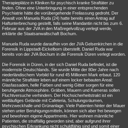
Therapieplätze in Kliniken für psychisch kranke Straftäter zu
finden. Ohne eine Unterbringung in einer entsprechenden
Psychiatrie hätte die vorübergehende Freilassung gedroht. Der
Anwalt von Manuela Ruda (24) hatte bereits einen Antrag auf
Haftunterbrechung gestellt, falls seine Mandantin nicht bis zum 6.
Februar aus der JVA in den Maßregelvollzug verlegt werde,
erklärte die Staatsanwaltschaft Bochum.
Manuela Ruda wurde daraufhin von der JVA Gelsenkirchen in die
Forensik in Lippstadt-Eickelborn überstellt. Daniel Ruda war
bereits von der JVA Bochum in die Forensik Düren verlegt worden.
Die Forensik in Düren, in der sich Daniel Ruda befindet, ist die
modernste Deutschlands. Sie wurde Mitte der 80er Jahre nach
niederländischem Vorbild für rund 45 Millionen Mark erbaut. 120
männliche Straftäter leben auf einem locker bebauten Areal:
Glasfassaden, helle Farben und wenig Gitter sorgen für eine
beruhigende Atmosphäre. Gräben, Mauern und Kameras sollen
Fluchtversuche verhindern. Der Hochsicherheitstrakt ist ein
weitläufiges Gelände mit Cafeteria, Schulungsräumen,
Mehrzweckhalle und Grünanlage. Viele Patienten hinter der Mauer
stehen unter Beruhigungsmitteln, können sich aber frei bewegen
und bewohnen eigene Appartments. Hier wohnen männliche
Patienten, die straffällig geworden sind, aber aufgrund ihrer
psychischen Erkrankung nicht schuldfähig sind und somit einer