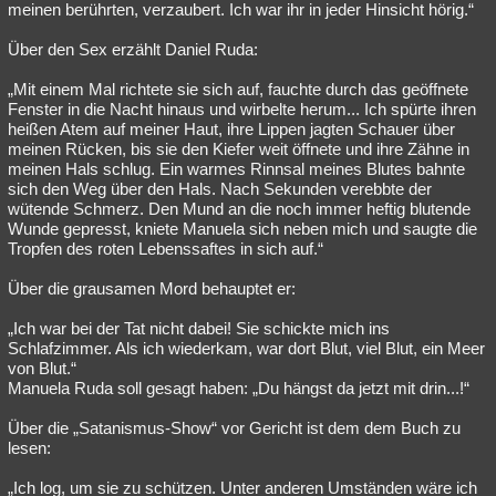
meinen berührten, verzaubert. Ich war ihr in jeder Hinsicht hörig.“
Über den Sex erzählt Daniel Ruda:
„Mit einem Mal richtete sie sich auf, fauchte durch das geöffnete
Fenster in die Nacht hinaus und wirbelte herum... Ich spürte ihren
heißen Atem auf meiner Haut, ihre Lippen jagten Schauer über
meinen Rücken, bis sie den Kiefer weit öffnete und ihre Zähne in
meinen Hals schlug. Ein warmes Rinnsal meines Blutes bahnte
sich den Weg über den Hals. Nach Sekunden verebbte der
wütende Schmerz. Den Mund an die noch immer heftig blutende
Wunde gepresst, kniete Manuela sich neben mich und saugte die
Tropfen des roten Lebenssaftes in sich auf.“
Über die grausamen Mord behauptet er:
„Ich war bei der Tat nicht dabei! Sie schickte mich ins
Schlafzimmer. Als ich wiederkam, war dort Blut, viel Blut, ein Meer
von Blut.“
Manuela Ruda soll gesagt haben: „Du hängst da jetzt mit drin...!“
Über die „Satanismus-Show“ vor Gericht ist dem dem Buch zu
lesen:
„Ich log, um sie zu schützen. Unter anderen Umständen wäre ich