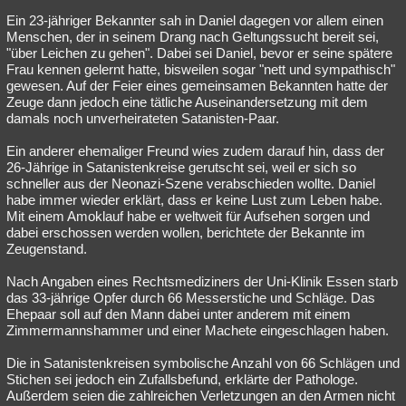
Ein 23-jähriger Bekannter sah in Daniel dagegen vor allem einen
Menschen, der in seinem Drang nach Geltungssucht bereit sei,
"über Leichen zu gehen". Dabei sei Daniel, bevor er seine spätere
Frau kennen gelernt hatte, bisweilen sogar "nett und sympathisch"
gewesen. Auf der Feier eines gemeinsamen Bekannten hatte der
Zeuge dann jedoch eine tätliche Auseinandersetzung mit dem
damals noch unverheirateten Satanisten-Paar.
Ein anderer ehemaliger Freund wies zudem darauf hin, dass der
26-Jährige in Satanistenkreise gerutscht sei, weil er sich so
schneller aus der Neonazi-Szene verabschieden wollte. Daniel
habe immer wieder erklärt, dass er keine Lust zum Leben habe.
Mit einem Amoklauf habe er weltweit für Aufsehen sorgen und
dabei erschossen werden wollen, berichtete der Bekannte im
Zeugenstand.
Nach Angaben eines Rechtsmediziners der Uni-Klinik Essen starb
das 33-jährige Opfer durch 66 Messerstiche und Schläge. Das
Ehepaar soll auf den Mann dabei unter anderem mit einem
Zimmermannshammer und einer Machete eingeschlagen haben.
Die in Satanistenkreisen symbolische Anzahl von 66 Schlägen und
Stichen sei jedoch ein Zufallsbefund, erklärte der Pathologe.
Außerdem seien die zahlreichen Verletzungen an den Armen nicht