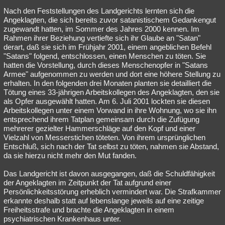
Nach den Feststellungen des Landgerichts lernten sich die
Angeklagten, die sich bereits zuvor satanistischem Gedankengut
zugewandt hatten, im Sommer des Jahres 2000 kennen. Im
Rahmen ihrer Beziehung vertiefte sich ihr Glaube an "Satan"
derart, daß sie sich im Frühjahr 2001, einem angeblichen Befehl
"Satans" folgend, entschlossen, einen Menschen zu töten. Sie
hatten die Vorstellung, durch dieses Menschenopfer in "Satans
Armee" aufgenommen zu werden und dort eine höhere Stellung zu
erhalten. In den folgenden drei Monaten planten sie detailliert die
Tötung eines 33-jährigen Arbeitskollegen des Angeklagten, den sie
als Opfer ausgewählt hatten. Am 6. Juli 2001 lockten sie diesen
Arbeitskollegen unter einem Vorwand in ihre Wohnung, wo sie ihn
entsprechend ihrem Tatplan gemeinsam durch die Zufügung
mehrerer gezielter Hammerschläge auf den Kopf und einer
Vielzahl von Messerstichen töteten. Von ihrem ursprünglichen
Entschluß, sich nach der Tat selbst zu töten, nahmen sie Abstand,
da sie hierzu nicht mehr den Mut fanden.
Das Landgericht ist davon ausgegangen, daß die Schuldfähigkeit
der Angeklagten im Zeitpunkt der Tat aufgrund einer
Persönlichkeitsstörung erheblich vermindert war. Die Strafkammer
erkannte deshalb statt auf lebenslange jeweils auf eine zeitige
Freiheitsstrafe und brachte die Angeklagten in einem
psychiatrischen Krankenhaus unter.