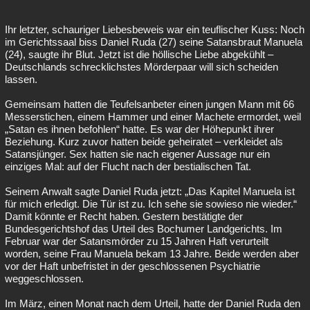
Ihr letzter, schauriger Liebesbeweis war ein teuflischer Kuss: Noch
im Gerichtssaal biss Daniel Ruda (27) seine Satansbraut Manuela
(24), saugte ihr Blut. Jetzt ist die höllische Liebe abgekühlt –
Deutschlands schrecklichstes Mörderpaar will sich scheiden
lassen.
Gemeinsam hatten die Teufelsanbeter einen jungen Mann mit 66
Messerstichen, einem Hammer und einer Machete ermordet, weil
„Satan es ihnen befohlen“ hatte. Es war der Höhepunkt ihrer
Beziehung. Kurz zuvor hatten beide geheiratet – verkleidet als
Satansjünger. Sex hatten sie nach eigener Aussage nur ein
einziges Mal: auf der Flucht nach der bestialischen Tat.
Seinem Anwalt sagte Daniel Ruda jetzt: „Das Kapitel Manuela ist
für mich erledigt. Die Tür ist zu. Ich sehe sie sowieso nie wieder.“
Damit könnte er Recht haben. Gestern bestätigte der
Bundesgerichtshof das Urteil des Bochumer Landgerichts. Im
Februar war der Satansmörder zu 15 Jahren Haft verurteilt
worden, seine Frau Manuela bekam 13 Jahre. Beide werden aber
vor der Haft unbefristet in der geschlossenen Psychiatrie
weggeschlossen.
Im März, einen Monat nach dem Urteil, hatte der Daniel Ruda den