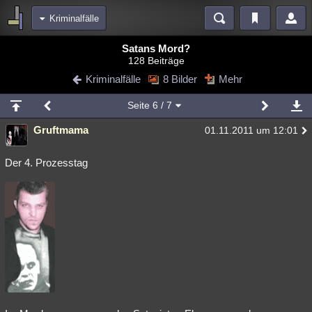
Kriminalfälle
Bereiche
Satans Mord?
128 Beiträge
Echtzeit
Diskussionen
Blogs
Videos
Statistiken
Kriminalfälle
8 Bilder
Mehr
Chat
Wiki
Neuigkeiten
Seite
6
/ 7
meine Rubriken
Gruftmama
01.11.2011 um 12:01
Menschen
Wissenschaft
Politik
Mystery
Kriminalfälle
Spiritualität
Verschwörungen
Technologie
Ufologie
Der 4. Prozesstag
Natur
Umfragen
Unterhaltung
weitere Rubriken
Philosophie
Träume
Orte
Esoterik
Literatur
Astronomie
Helpdesk
Gruppen
Gaming
Filme
Musik
Clash
Verbesserungen
Allmystery
English
Übersichten