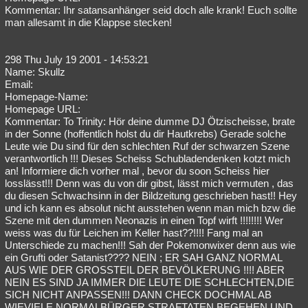
Kommentar: Ihr satansanhänger seid doch alle krank! Euch sollte
man allesamt in die Klappse stecken!
298 Thu July 19 2001 - 14:53:21
Name: Skullz
Email:
Homepage-Name:
Homepage URL:
Kommentar: To Trinity: Hör deine dumme DJ Ötzischeisse, brate
in der Sonne (hoffentlich holst du dir Hautkrebs) Gerade solche
Leute wie Du sind für den schlechten Ruf der schwarzen Szene
verantwortlich !!! Dieses Scheiss Schubladendenken kotzt mich
an! Informiere dich vorher mal , bevor du soon Scheiss hier
losslässt!!! Denn was du von dir gibst, lässt mich vermuten , das
du diesen Schwachsinn in der Bildzeitung geschrieben hast!! Hey
und ich kann es absolut nicht ausstehen wenn man mich bzw die
Szene mit den dummen Neonazis in einen Topf wirft !!!!!!!! Wer
weiss was du für Leichen im Keller hast??!!!! Fang mal an
Unterschiede zu machen!!! Sah der Pokemonwixer denn aus wie
ein Grufti oder Satanist???? NEIN ; ER SAH GANZ NORMAL
AUS WIE DER GROSSTEIL DER BEVÖLKERUNG !!!! ABER
NEIN ES SIND JA IMMER DIE LEUTE DIE SCHLECHTEN,DIE
SICH NICHT ANPASSEN!!! DANN CHECK DOCHMAL AB
WIEVIELE NORMALBÜRGER STRAFTATEN BEGEHEN UND