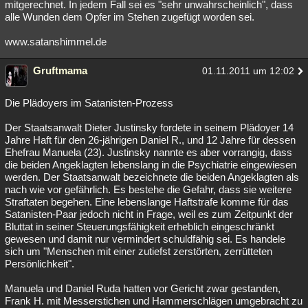
mitgerechnet. In jedem Fall sei es "sehr unwahrscheinlich", dass
alle Wunden dem Opfer im Stehen zugefügt worden sei.
www.satanshimmel.de
Gruftmama
01.11.2011 um 12:02
Die Plädoyers im Satanisten-Prozess
Der Staatsanwalt Dieter Justinsky fordete in seinem Plädoyer 14
Jahre Haft für den 26-jährigen Daniel R., und 12 Jahre für dessen
Ehefrau Manuela (23). Justinsky nannte es aber vorrangig, dass
die beiden Angeklagten lebenslang in die Psychiatrie eingewiesen
werden. Der Staatsanwalt bezeichnete die beiden Angeklagten als
nach wie vor gefährlich. Es bestehe die Gefahr, dass sie weitere
Straftaten begehen. Eine lebenslange Haftstrafe komme für das
Satanisten-Paar jedoch nicht in Frage, weil es zum Zeitpunkt der
Bluttat in seiner Steuerungsfähigkeit erheblich eingeschränkt
gewesen und damit nur vermindert schuldfähig sei. Es handele
sich um "Menschen mit einer zutiefst zerstörten, zerrütteten
Persönlichkeit".
Manuela und Daniel Ruda hatten vor Gericht zwar gestanden,
Frank H. mit Messerstichen und Hammerschlägen umgebracht zu