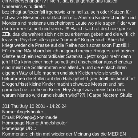
ein Kinderschänder??? Nein , dat ist ja gerade das fatale!!
Unsereins wird direkt
bezichtigt aufjedenfall irgendwie kriminell zu sein oder Katzen für
schwarze Messen zu schlachten etc. Aber so Kinderschänder und
Mörder sind meistens unscheinbare Leute wo alle sagen :" der war
doch immer so nett und seriös !!!! Ha ich sach et doch die ganze
ZEit, das die wahren sich nicht zu erkennen geben und die wirklich
krassen Psychos alles ganz "normale" Bürger sind ! Aber dat
kriegt weder die Presse auf die Reihe noch sonst soon Fuzzi!!!!
Für meine NAchbarn bin ich aufgrund meiner Rangers und meiner
Glatze auch ein rechtsradikaler Satanist... jetzt sogar mehr denn
jeh !!! Da kann einer noch so nett und unscheinbar aussehen,das
sind meist die Schlimmsten von allen! Ja und die einfach ihren
eigenen Way of Life machen und sich Kleiden wie sie wollen
bekommen die Bullen auf den Hals gehetzt (der dealt bestimmt mit
Drogen,frisst kleine Kinder macht schwarze Messen und hat
garantiert ne Leiche im Keller! Hey Angel was meinst du denn
warum hier so wild rumdiskutiert wird???!!! Carpe Noctem Skullz
301 Thu July 19 2001 - 14:26:24
Name: Angelshooter
Email: PKoepp@t-online.de
Homepage-Name: Angelshooter
Homepage URL:
Kommentar: Ich bin mal wieder der Meinung das die MEDIEN