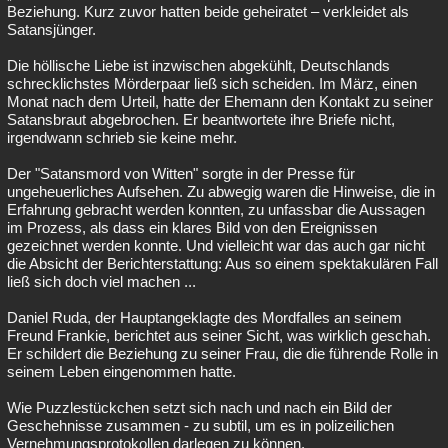
Beziehung. Kurz zuvor hatten beide geheiratet – verkleidet als
Satansjünger.
Die höllische Liebe ist inzwischen abgekühlt, Deutschlands
schrecklichstes Mörderpaar ließ sich scheiden. Im März, einen
Monat nach dem Urteil, hatte der Ehemann den Kontakt zu seiner
Satansbraut abgebrochen. Er beantwortete ihre Briefe nicht,
irgendwann schrieb sie keine mehr.
Der "Satansmord von Witten" sorgte in der Presse für
ungeheuerliches Aufsehen. Zu abwegig waren die Hinweise, die in
Erfahrung gebracht werden konnten, zu unfassbar die Aussagen
im Prozess, als dass ein klares Bild von den Ereignissen
gezeichnet werden konnte. Und vielleicht war das auch gar nicht
die Absicht der Berichterstattung: Aus so einem spektakulären Fall
ließ sich doch viel machen ...
Daniel Ruda, der Hauptangeklagte des Mordfalles an seinem
Freund Frankie, berichtet aus seiner Sicht, was wirklich geschah.
Er schildert die Beziehung zu seiner Frau, die die führende Rolle in
seinem Leben eingenommen hatte.
Wie Puzzlestückchen setzt sich nach und nach ein Bild der
Geschehnisse zusammen - zu subtil, um es in polizeilichen
Vernehmungsprotokollen darlegen zu können.