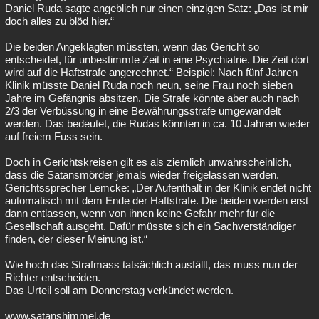
Daniel Ruda sagte angeblich nur einen einzigen Satz: „Das ist mir
doch alles zu blöd hier.“
Die beiden Angeklagten müssten, wenn das Gericht so
entscheidet, für unbestimmte Zeit in eine Psychiatrie. Die Zeit dort
wird auf die Haftstrafe angerechnet.“ Beispiel: Nach fünf Jahren
Klinik müsste Daniel Ruda noch neun, seine Frau noch sieben
Jahre im Gefängnis absitzen. Die Strafe könnte aber auch nach
2/3 der Verbüssung in eine Bewährungsstrafe umgewandelt
werden. Das bedeutet, die Rudas könnten in ca. 10 Jahren wieder
auf freiem Fuss sein.
Doch in Gerichtskreisen gilt es als ziemlich unwahrscheinlich,
dass die Satansmörder jemals wieder freigelassen werden.
Gerichtssprecher Lemcke: „Der Aufenthalt in der Klinik endet nicht
automatisch mit dem Ende der Haftstrafe. Die beiden werden erst
dann entlassen, wenn von ihnen keine Gefahr mehr für die
Gesellschaft ausgeht. Dafür müsste sich ein Sachverständiger
finden, der dieser Meinung ist.“
Wie hoch das Strafmass tatsächlich ausfällt, das muss nun der
Richter entscheiden.
Das Urteil soll am Donnerstag verkündet werden.
www.satanshimmel.de