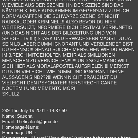
WIEVIELE AUS DER SZENE!!!! IN DER SZENE SIND DAS
NÄMLICH KLEINE AUSNAHMEN IM GEGENSATZ ZU EUCH
NORMALOAFFEN! DIE SCHWARZE SZENE IST NICHT
RADIKAL ODER KRIMINELL!!!ALSO BEVOR DU HIER
WEITERSÜLZT, INFORMIERE DICH ERSTMAL VERNÜNFTIG
(UND DAS NICHT AUS DER BILDZEITUNG UND VON
SPIEGEL TV !!!!) STARK UND ERWACHSEBN MAGST DU JA
SEIN LOL ABER DUMM IGNORANT UND VERBLENDET BIST
DU EBENSO!!! GENAU SOLCHE MENSCHEN WIE DU HABEN
IM 3.REICH MITGEHOLFEN MEHR ALS 6MILLIONEN
MENSCHEN ZU VERNICHTEN!!!!!!! UND SO JEMAND WILL
SICH HIER ALS MORALAPOSTEL AUFSPIELEN !!! MERKST
DU NUN VIELEICHT WIE DUMM UND IGNORANT DEINE
AUSSAGEN SIND???!!! WENN NICHT BRAUCHST DU
VIELEICHT DEN PSYCHATER!!! ERSTRECHT CARPE
NOCTEM ! UND MEMENTO MORI
SKULLZ
299 Thu July 19 2001 - 14:37:50
Name: Sascha
Email: Thefinalcut@gmx.de
Homepage-Name:
Homepage URL: