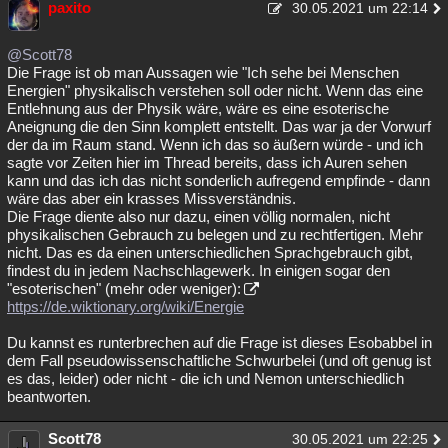
paxito
30.05.2021 um 22:14
@Scott78
Die Frage ist ob man Aussagen wie "Ich sehe bei Menschen
Energien" physikalisch verstehen soll oder nicht. Wenn das eine
Entlehnung aus der Physik wäre, wäre es eine esoterische
Aneignung die den Sinn komplett entstellt. Das war ja der Vorwurf
der da im Raum stand. Wenn ich das so äußern würde - und ich
sagte vor Zeiten hier im Thread bereits, dass ich Auren sehen
kann und das ich das nicht sonderlich aufregend empfinde - dann
wäre das aber ein krasses Missverständnis.
Die Frage diente also nur dazu, einen völlig normalen, nicht
physikalischen Gebrauch zu belegen und zu rechtfertigen. Mehr
nicht. Das es da einen unterschiedlichen Sprachgebrauch gibt,
findest du in jedem Nachschlagewerk. In einigen sogar den
"esoterischen" (mehr oder weniger):
https://de.wiktionary.org/wiki/Energie
Du kannst es runterbrechen auf die Frage ist dieses Esobabbel in
dem Fall pseudowissenschaftliche Schwurbelei (und oft genug ist
es das, leider) oder nicht - die ich und Nemon unterschiedlich
beantworten.
Scott78
30.05.2021 um 22:25