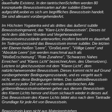
dauerhafte Existenz. In den tantrischenSchriften werden 80
konzeptuelle Bewusstseinsarten auf der subtilen Ebene
aufgezählt,wobei es sich um begriffliches Bewusstsein handelt.
Sie sind allesamt vorübergehenderArt.
Im Höchsten Yogatantra wird als drittes das äußerst subtile
Bewusstseingenannt, das "Klare-Licht-Bewusstsein". Dieses ist
nicht dem üblichen Werden und Vergehenanderer
Bewusstseinszustände unterworfen; insofern besteht es dauerhaft.
Im Todesprozesswird das Bewusstsein immer subtiler. Die letzten
vier Ebenen heißen "Leere", "GroßeLeere", "Völlige Leere" und
"Absolute Leere" (sie werden manchmal auch als
"WeißeErscheinung", "Rote Zunahme", "Schwarzes Nahes
Erreichen" und "Klares Licht" bezeichnet,Anm. des Übersetzers).
Letztere ist gleichzusetzen mit dem "Klaren Licht", dem
natürlichanwesenden Bewusstsein. Dieses kommt nicht auf Grund
vorübergehender Bedingungenzustande, und es vergeht auch
nicht, wenn diese Bedingungen fehlen. Das subtilsteBewusstsein
existiert zu jeder Zeit und wird niemals unterbrochen. Alle
gröberenBewusstseinsebenen gehen aus diesem Bewusstsein
des Klaren Lichts hervor und lösen sichauch wieder in dieses auf.
Das Bewusstsein des Klaren Lichts bildet also nach dem Tantradie
Grundlage für jede Art von Bewusstsein.
Bewusstsein kann nicht aus Materieentstehen