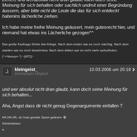
Meinung für sich behalten oder sachlich undmit einer Begründung
äussern, aber bitte nicht die Leute die das für sich entdeckt
habenins lächerliche ziehen.
Ich habe meine freihe Meinung geäusert, mein gutesrecht hier, und
niemand hat etwas ins Lächerliche gezogen^^
Das große Karthago führte drei Kriege. Nach dem ersten war es noch mächtig. Nach dem
zweiten war es noch bewohnbar. Nach dem dritten war es nicht mehr aufzufinden.
|°-=Versus=-°| ~}ATC{~
kleingeist_
10.03.2006 um 20:18
ehemaliges Mitglied
und wer absolut nicht dran glaubt, kann doch seine Meinung für
sich behalten...
Aha, Angst dass dir nicht genug Gegenargumente einfallen ?
HA,HA,HA, du hast gerade Spam gelesen
Administrator
e.