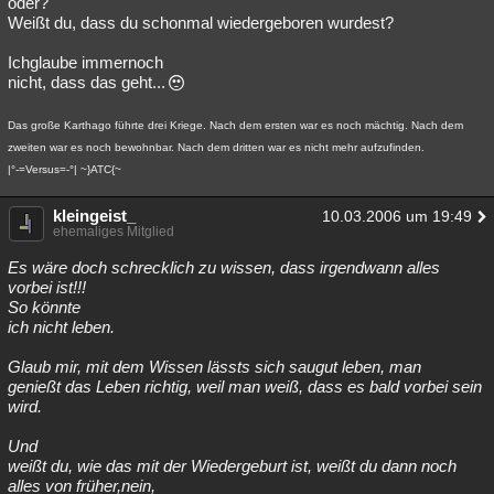
oder?
Weißt du, dass du schonmal wiedergeboren wurdest?
Besucht
Teilgenommen
Alle
Neue
Geschlossen
Ichglaube immernoch
Lesenswert
Schlüsselwörter
nicht, dass das geht...
Das große Karthago führte drei Kriege. Nach dem ersten war es noch mächtig. Nach dem
zweiten war es noch bewohnbar. Nach dem dritten war es nicht mehr aufzufinden.
|°-=Versus=-°| ~}ATC{~
kleingeist_
10.03.2006 um 19:49
ehemaliges Mitglied
Es wäre doch schrecklich zu wissen, dass irgendwann alles
vorbei ist!!!
So könnte
ich nicht leben.
Glaub mir, mit dem Wissen lässts sich saugut leben, man
genießt das Leben richtig, weil man weiß, dass es bald vorbei sein
wird.
Und
weißt du, wie das mit der Wiedergeburt ist, weißt du dann noch
alles von früher,nein,