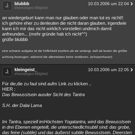
blubbb
10.03.2006 um 22:04
ehemaliges Mitglied
an wiedergeburt kann man nur glauben oder man tut es nicht!!
ich gehöre eher zu denleuten die nicht daran glauben, irgendwie
kann ich mir das nicht wirklich vorstellen undmich damit
anfreunden... (mehr gründe hab ich nicht^^)
grüße blubbb
eine schwere aufgabe ist die höflichkeit insofern,als sie verlangt, daß wir leuten die größte
achtung bezeugen, während die allermeisten keine verdienen. (schopenhauer)
kleingeist_
10.03.2006 um 22:05
ehemaliges Mitglied
Für die,die zu faul sind aufm Link zu klicken ..
HIER :
Das Bewusstsein ausder Sicht des Tantra
S.H. der Dalai Lama
Im Tantra, speziell imHöchsten Yogatantra, wird das Bewusstsein
in drei Ebenen eingeteilt, die unterschiedlichsubtil sind: das grobe,
das feine (subtile) und das äußerst subtile Bewusstsein. Dieersten