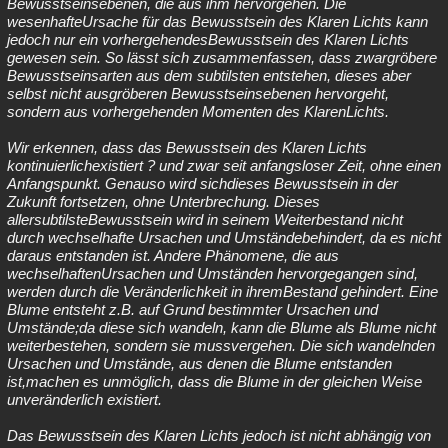
Bewusstseinsebenen, die aus ihm hervorgehen. Die
wesenhafteUrsache für das Bewusstsein des Klaren Lichts kann
jedoch nur ein vorhergehendesBewusstsein des Klaren Lichts
gewesen sein. So lässt sich zusammenfassen, dass zwargröbere
Bewusstseinsarten aus dem subtilsten entstehen, dieses aber
selbst nicht ausgröberen Bewusstseinsebenen hervorgeht,
sondern aus vorhergehenden Momenten des KlarenLichts.
Wir erkennen, dass das Bewusstsein des Klaren Lichts
kontinuierlichexistiert ? und zwar seit anfangsloser Zeit, ohne einen
Anfangspunkt. Genauso wird sichdieses Bewusstsein in der
Zukunft fortsetzen, ohne Unterbrechung. Dieses
allersubtilsteBewusstsein wird in seinem Weiterbestand nicht
durch wechselhafte Ursachen und Umständebehindert, da es nicht
daraus entstanden ist. Andere Phänomene, die aus
wechselhaftenUrsachen und Umständen hervorgegangen sind,
werden durch die Veränderlichkeit in ihremBestand gehindert. Eine
Blume entsteht z.B. auf Grund bestimmter Ursachen und
Umstände;da diese sich wandeln, kann die Blume als Blume nicht
weiterbestehen, sondern sie mussvergehen. Die sich wandelnden
Ursachen und Umstände, aus denen die Blume entstanden
ist,machen es unmöglich, dass die Blume in der gleichen Weise
unveränderlich existiert.
Das Bewusstsein des Klaren Lichts jedoch ist nicht abhängig von