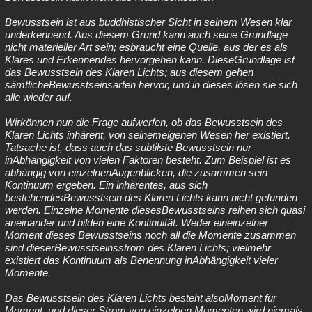
Bewusstsein ist aus buddhistischer Sicht in seinem Wesen klar
underkennend. Aus diesem Grund kann auch seine Grundlage
nicht materieller Art sein; esbraucht eine Quelle, aus der es als
Klares und Erkennendes hervorgehen kann. DieseGrundlage ist
das Bewusstsein des Klaren Lichts; aus diesem gehen
sämtlicheBewusstseinsarten hervor, und in dieses lösen sie sich
alle wieder auf.
Wirkönnen nun die Frage aufwerfen, ob das Bewusstsein des
Klaren Lichts inhärent, von seinemeigenen Wesen her existiert.
Tatsache ist, dass auch das subtilste Bewusstsein nur
inAbhängigkeit von vielen Faktoren besteht. Zum Beispiel ist es
abhängig von einzelnenAugenblicken, die zusammen sein
Kontinuum ergeben. Ein inhärentes, aus sich
bestehendesBewusstsein des Klaren Lichts kann nicht gefunden
werden. Einzelne Momente diesesBewusstseins reihen sich quasi
aneinander und bilden eine Kontinuität. Weder eineinzelner
Moment dieses Bewusstseins noch all die Momente zusammen
sind dieserBewusstseinsstrom des Klaren Lichts; vielmehr
existiert das Kontinuum als Benennung inAbhängigkeit vieler
Momente.
Das Bewusstsein des Klaren Lichts besteht alsoMoment für
Moment, und dieser Strom von einzelnen Momenten wird niemals