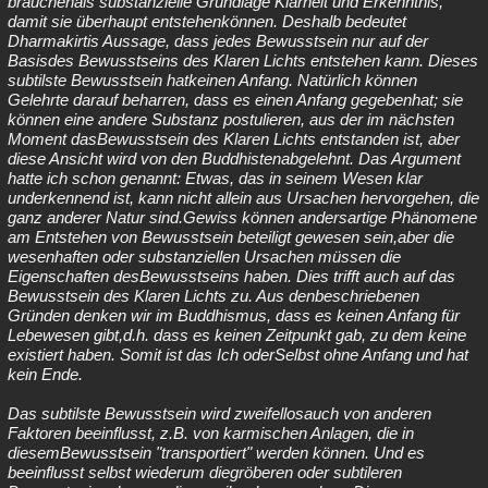
brauchenals substanzielle Grundlage Klarheit und Erkenntnis,
damit sie überhaupt entstehenkönnen. Deshalb bedeutet
Dharmakirtis Aussage, dass jedes Bewusstsein nur auf der
Basisdes Bewusstseins des Klaren Lichts entstehen kann. Dieses
subtilste Bewusstsein hatkeinen Anfang. Natürlich können
Gelehrte darauf beharren, dass es einen Anfang gegebenhat; sie
können eine andere Substanz postulieren, aus der im nächsten
Moment dasBewusstsein des Klaren Lichts entstanden ist, aber
diese Ansicht wird von den Buddhistenabgelehnt. Das Argument
hatte ich schon genannt: Etwas, das in seinem Wesen klar
underkennend ist, kann nicht allein aus Ursachen hervorgehen, die
ganz anderer Natur sind.Gewiss können andersartige Phänomene
am Entstehen von Bewusstsein beteiligt gewesen sein,aber die
wesenhaften oder substanziellen Ursachen müssen die
Eigenschaften desBewusstseins haben. Dies trifft auch auf das
Bewusstsein des Klaren Lichts zu. Aus denbeschriebenen
Gründen denken wir im Buddhismus, dass es keinen Anfang für
Lebewesen gibt,d.h. dass es keinen Zeitpunkt gab, zu dem keine
existiert haben. Somit ist das Ich oderSelbst ohne Anfang und hat
kein Ende.
Das subtilste Bewusstsein wird zweifellosauch von anderen
Faktoren beeinflusst, z.B. von karmischen Anlagen, die in
diesemBewusstsein "transportiert" werden können. Und es
beeinflusst selbst wiederum diegröberen oder subtileren