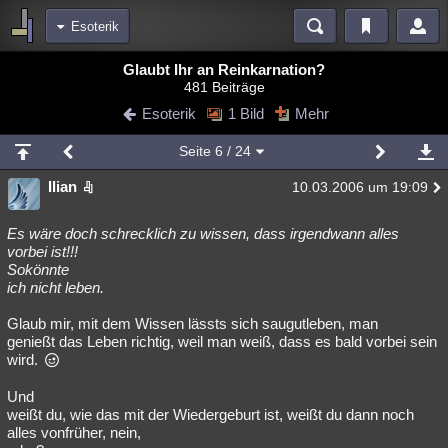
Esoterik
Bereiche
Glaubt Ihr an Reinkarnation?
481 Beiträge
Echtzeit
Diskussionen
Blogs
Videos
Statistiken
Esoterik
1 Bild
Mehr
Chat
Wiki
Neuigkeiten
2
Seite
6
/ 24
meine Rubriken
Ilian
10.03.2006 um 19:09
Menschen
Wissenschaft
Politik
Mystery
Kriminalfälle
Spiritualität
Verschwörungen
Technologie
Ufologie
Es wäre doch schrecklich zu wissen, dass irgendwann alles
vorbei ist!!!
Sokönnte
Natur
Umfragen
Unterhaltung
ich nicht leben.
weitere Rubriken
Glaub mir, mit dem Wissen lässts sich saugutleben, man
Philosophie
Träume
Orte
Esoterik
Literatur
genießt das Leben richtig, weil man weiß, dass es bald vorbei sein
wird.
Astronomie
Helpdesk
Gruppen
Gaming
Filme
Und
Musik
Clash
Verbesserungen
Allmystery
English
weißt du, wie das mit der Wiedergeburt ist, weißt du dann noch
alles vonfrüher, nein,
Übersichten