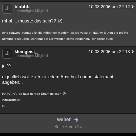
blubbb
10.03.2006 um 22:12
ehemaliges Mitglied
mhpf,... musste das sein??
eine schwere aufgabe ist die höflichkeit insofern,als sie verlangt, daß wir leuten die größte
achtung bezeugen, während die allermeisten keine verdienen. (schopenhauer)
kleingeist_
10.03.2006 um 22:13
ehemaliges Mitglied
ja ^^...
eigentlich wollte ich zu jedem Abschnitt nochn statemant
abgeben...
HA,HA,HA, du hast gerade Spam gelesen
Administrator
e.
weiter
Seite 6 von 24