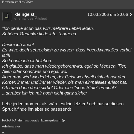
|°-=Versus=-°| ~}ATC{~
kleingeist_
10.03.2006 um 20:06
ehemaliges Mitglied
"Ich denke acuh das wirr mehrere Leben leben.
Schöner Gedanke finde ich..."Loreena
Denke ich auch!
Es wäre doch schrecklich zu wissen, dass irgendwannalles vorbei
ist!!!
So könnte ich nicht leben.
Ich glaube, dass man wiedergeborenwird, egal ob Mensch, Tier,
Alien oder sonstwas und egal wo.
Aber man wird wiederleben, der Geist wechselt einfach nur den
Körper, immer und immer wieder, bis man einmalalles erlebt hat.
Ob man dann doch stirbt? Oder eine "neue Stufe" erreicht?
...darüber bin ich mir noch nicht ganz sicher
Lebe jeden moment als wäre esdein letzter ! (ich hasse diesen
Spruch,finde ihn aber so passsend)
HA,HA,HA, du hast gerade Spam gelesen
Administrator
e.