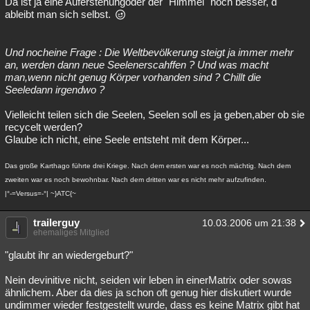
Da ist ja eine Auferstehungoder der "Himmel" noch besser, d
ableibt man sich selbst.
Und nocheine Frage : Die Weltbevölkerung steigt ja immer mehr
an, werden dann neue Seelenerscahffen ? Und was macht
man,wenn nicht genug Körper vorhanden sind ? Chillt die
Seeledann irgendwo ?
Vielleicht teilen sich die Seelen, Seelen soll es ja geben,aber ob sie
recycelt werden?
Glaube ich nicht, eine Seele entsteht mit dem Körper...
Das große Karthago führte drei Kriege. Nach dem ersten war es noch mächtig. Nach dem
zweiten war es noch bewohnbar. Nach dem dritten war es nicht mehr aufzufinden.
|°-=Versus=-°| ~}ATC{~
trailerguy
10.03.2006 um 21:38
ehemaliges Mitglied
"glaubt ihr an wiedergeburt?"
Nein devinitive nicht, seiden wir leben in einerMatrix oder sowas
ähnlichem. Aber da dies ja schon oft genug hier diskutiert wurde
undimmer wieder festgestellt wurde, dass es keine Matrix gibt hat