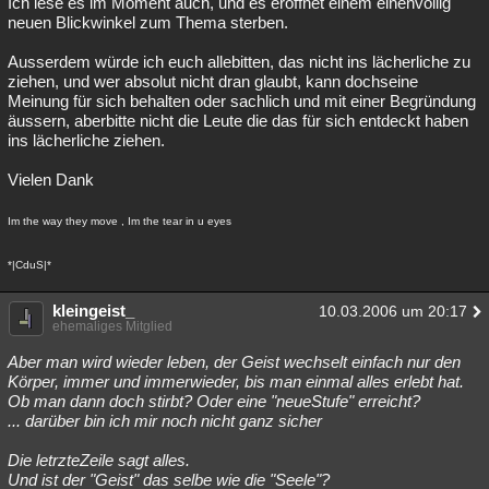
Ich lese es im Moment auch, und es eröffnet einem einenvöllig
neuen Blickwinkel zum Thema sterben.
Ausserdem würde ich euch allebitten, das nicht ins lächerliche zu
ziehen, und wer absolut nicht dran glaubt, kann dochseine
Meinung für sich behalten oder sachlich und mit einer Begründung
äussern, aberbitte nicht die Leute die das für sich entdeckt haben
ins lächerliche ziehen.
Vielen Dank
Im the way they move , Im the tear in u eyes
*|CduS|*
kleingeist_
10.03.2006 um 20:17
ehemaliges Mitglied
Aber man wird wieder leben, der Geist wechselt einfach nur den
Körper, immer und immerwieder, bis man einmal alles erlebt hat.
Ob man dann doch stirbt? Oder eine "neueStufe" erreicht?
... darüber bin ich mir noch nicht ganz sicher
Die letrzteZeile sagt alles.
Und ist der "Geist" das selbe wie die "Seele"?