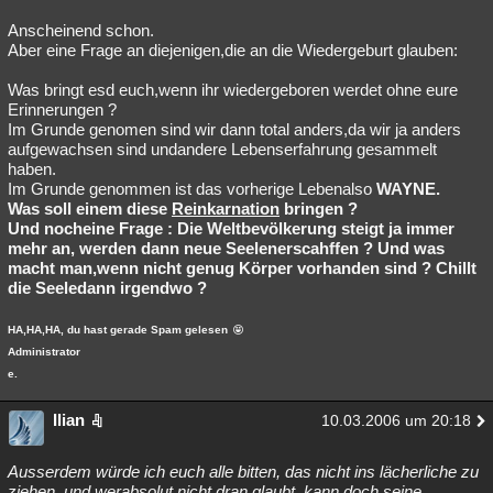
Anscheinend schon.
Aber eine Frage an diejenigen,die an die Wiedergeburt glauben:
Was bringt esd euch,wenn ihr wiedergeboren werdet ohne eure
Erinnerungen ?
Im Grunde genomen sind wir dann total anders,da wir ja anders
aufgewachsen sind undandere Lebenserfahrung gesammelt
haben.
Im Grunde genommen ist das vorherige Lebenalso
WAYNE.
Was soll einem diese
Reinkarnation
bringen ?
Und nocheine Frage : Die Weltbevölkerung steigt ja immer
mehr an, werden dann neue Seelenerscahffen ? Und was
macht man,wenn nicht genug Körper vorhanden sind ? Chillt
die Seeledann irgendwo ?
HA,HA,HA, du hast gerade Spam gelesen
Administrator
e.
Ilian
10.03.2006 um 20:18
Ausserdem würde ich euch alle bitten, das nicht ins lächerliche zu
ziehen, und werabsolut nicht dran glaubt, kann doch seine