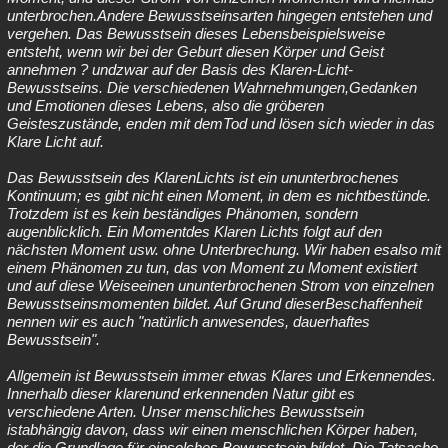
unterbrochen.Andere Bewusstseinsarten hingegen entstehen und
vergehen. Das Bewusstsein dieses Lebensbeispielsweise
entsteht, wenn wir bei der Geburt diesen Körper und Geist
annehmen ? undzwar auf der Basis des Klaren-Licht-
Bewusstseins. Die verschiedenen Wahrnehmungen,Gedanken
und Emotionen dieses Lebens, also die gröberen
Geisteszustände, enden mit demTod und lösen sich wieder in das
Klare Licht auf.
Das Bewusstsein des KlarenLichts ist ein ununterbrochenes
Kontinuum; es gibt nicht einen Moment, in dem es nichtbestünde.
Trotzdem ist es kein beständiges Phänomen, sondern
augenblicklich. Ein Momentdes Klaren Lichts folgt auf den
nächsten Moment usw. ohne Unterbrechung. Wir haben esalso mit
einem Phänomen zu tun, das von Moment zu Moment existiert
und auf diese Weiseeinen ununterbrochenen Strom von einzelnen
Bewusstseinsmomenten bildet. Auf Grund dieserBeschaffenheit
nennen wir es auch "natürlich anwesendes, dauerhaftes
Bewusstsein".
Allgemein ist Bewusstsein immer etwas Klares und Erkennendes.
Innerhalb dieser klarenund erkennenden Natur gibt es
verschiedene Arten. Unser menschliches Bewusstsein
istabhängig davon, dass wir einen menschlichen Körper haben,
der die Grundlage für einsolches Bewusstsein bildet. Die Tatsache