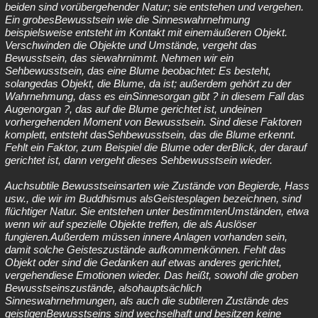
beiden sind vorübergehender Natur; sie entstehen und vergehen.
Ein grobesBewusstsein wie die Sinneswahrnehmung
beispielsweise entsteht im Kontakt mit einemäußeren Objekt.
Verschwinden die Objekte und Umstände, vergeht das
Bewusstsein, das siewahrnimmt. Nehmen wir ein
Sehbewusstsein, das eine Blume beobachtet: Es besteht,
solangedas Objekt, die Blume, da ist; außerdem gehört zu der
Wahrnehmung, dass es einSinnesorgan gibt ? in diesem Fall das
Augenorgan ?, das auf die Blume gerichtet ist, undeinen
vorhergehenden Moment von Bewusstsein. Sind diese Faktoren
komplett, entsteht dasSehbewusstsein, das die Blume erkennt.
Fehlt ein Faktor, zum Beispiel die Blume oder derBlick, der darauf
gerichtet ist, dann vergeht dieses Sehbewusstsein wieder.
Auchsubtile Bewusstseinsarten wie Zustände von Begierde, Hass
usw., die wir im Buddhismus alsGeistesplagen bezeichnen, sind
flüchtiger Natur. Sie entstehen unter bestimmtenUmständen, etwa
wenn wir auf spezielle Objekte treffen, die als Auslöser
fungieren.Außerdem müssen innere Anlagen vorhanden sein,
damit solche Geisteszustände aufkommenkönnen. Fehlt das
Objekt oder sind die Gedanken auf etwas anderes gerichtet,
vergehendiese Emotionen wieder. Das heißt, sowohl die groben
Bewusstseinszustände, alsohauptsächlich
Sinneswahrnehmungen, als auch die subtileren Zustände des
geistigenBewusstseins sind wechselhaft und besitzen keine