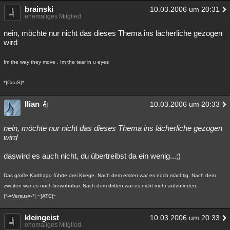
brainski
10.03.2006 um 20:31
ehemaliges Mitglied
nein, möchte nur nicht das dieses Thema ins lächerliche gezogen
wird
Im the way they move , Im the tear in u eyes
*|CduS|*
Ilian
10.03.2006 um 20:33
nein, möchte nur nicht das dieses Thema ins lächerliche gezogen
wird
daswird es auch nicht, du übertreibst da ein wenig...;)
Das große Karthago führte drei Kriege. Nach dem ersten war es noch mächtig. Nach dem
zweiten war es noch bewohnbar. Nach dem dritten war es nicht mehr aufzufinden.
|°-=Versus=-°| ~}ATC{~
kleingeist_
10.03.2006 um 20:33
ehemaliges Mitglied