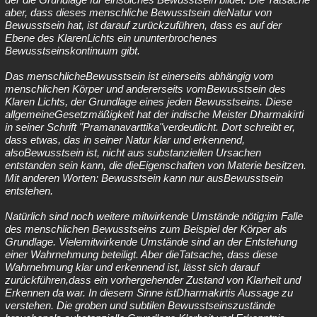
aber, dass dieses menschliche Bewusstsein dieNatur von
Bewusstsein hat, ist darauf zurückzuführen, dass es auf der
Ebene des KlarenLichts ein ununterbrochenes
Bewusstseinskontinuum gibt.
Das menschlicheBewusstsein ist einerseits abhängig vom
menschlichen Körper und andererseits vomBewusstsein des
Klaren Lichts, der Grundlage eines jeden Bewusstseins. Diese
allgemeineGesetzmäßigkeit hat der indische Meister Dharmakirti
in seiner Schrift "Pramanavarttika"verdeutlicht. Dort schreibt er,
dass etwas, das in seiner Natur klar und erkennend,
alsoBewusstsein ist, nicht aus substanziellen Ursachen
entstanden sein kann, die dieEigenschaften von Materie besitzen.
Mit anderen Worten: Bewusstsein kann nur ausBewusstsein
entstehen.
Natürlich sind noch weitere mitwirkende Umstände nötig;im Falle
des menschlichen Bewusstseins zum Beispiel der Körper als
Grundlage. Vielemitwirkende Umstände sind an der Entstehung
einer Wahrnehmung beteiligt. Aber dieTatsache, dass diese
Wahrnehmung klar und erkennend ist, lässt sich darauf
zurückführen,dass ein vorhergehender Zustand von Klarheit und
Erkennen da war. In diesem Sinne istDharmakirtis Aussage zu
verstehen. Die groben und subtilen Bewusstseinszustände