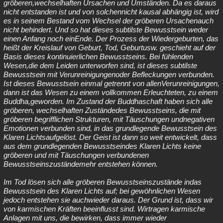
gröberen,wechselhaften Ursachen und Umständen. Da es daraus
nicht entstanden ist und von solchennicht kausal abhängig ist, wird
es in seinem Bestand vom Wechsel der gröberen Ursachenauch
nicht behindert. Und so hat dieses subtilste Bewusstsein weder
einen Anfang noch einEnde. Der Prozess der Wiedergeburten, das
heißt der Kreislauf von Geburt, Tod, Geburtusw. geschieht auf der
Basis dieses kontinuierlichen Bewusstseins. Bei fühlenden
Wesen,die dem Leiden unterworfen sind, ist dieses subtilste
Bewusstsein mit Verunreinigungenoder Befleckungen verbunden.
Ist dieses Bewusstsein einmal getrennt von allenVerunreinigungen,
dann ist das Wesen zu einem vollkommen Erleuchteten, zu einem
Buddha,geworden. Im Zustand der Buddhaschaft haben sich alle
gröberen, wechselhaften Zuständedes Bewusstseins, die mit
gröberen begrifflichen Strukturen, mit Täuschungen undnegativen
Emotionen verbunden sind, in das grundlegende Bewusstsein des
Klaren Lichtsaufgelöst. Der Geist ist dann so weit entwickelt, dass
aus dem grundlegenden Bewusstseindes Klaren Lichts keine
gröberen und mit Täuschungen verbundenen
Bewusstseinszuständemehr entstehen können.
Im Tod lösen sich alle gröberen Bewusstseinszustände indas
Bewusstsein des Klaren Lichts auf; bei gewöhnlichen Wesen
jedoch entstehen sie auchwieder daraus. Der Grund ist, dass wir
von karmischen Kräften beeinflusst sind. Wirtragen karmische
Anlagen mit uns, die bewirken, dass immer wieder