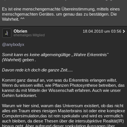
Es ist eine menschengemachte Übereinstimmung, mittels eines
menschgemachten Gerätes. um genau das zu bestätigen. Die
Wahrheit. ^^
Obrien
18.04.2010 um 03:56
ehemaliges Mitglied
@anybodyx
Somit kann es keine allgemeingültige ,,Wahre Erkenntnis"
(Wahrheit) geben .
Davon rede ich doch die ganze Zeit.....
Kommt ganz darauf an, von was du Erkenntnis erlangen willst.
Wenn du wissen willst, wie Pflanzen Photosynthese betreiben, das
kannst du mit Mitteln der Wissenschaft erfahren. Auch wie unser
Gehirn funktioniert.
Warum wir hier sind, warum das Universum existiert, ob das nicht
alles ein Traum eines riesigen Masterbrains ist oder eine komplexe
Computersimulation,das ist rein spekulativ und wird es vermutlich
auch bleiben, da diese Thesen über die intersubjektive Realität(IR)
hinaus geht. Aber aufgrund dieser spekulation Aussagen über