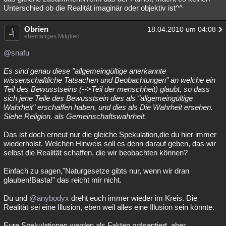
Unterschied ob die Realität imaginär oder objektiv ist^^
Obrien
18.04.2010 um 04:08
ehemaliges Mitglied
@snafu
Es sind genau diese "allgemeingültige anerkannte
wissenschaftliche Tatsachen und Beobachtungen" an welche ein
Teil des Bewusstseins (-->Teil der menschheit) glaubt, so dass
sich jene Teile des Bewusstsein dies als "allgemeingültige
Wahrheit" erschaffen haben, und dies als Die Wahrheit ersehen.
Siehe Religion. als Gemeinschaftswahrheit.
Das ist doch erneut nur die gleiche Spekulation,die du hier immer
wiederholst. Welchen Hinweis soll es denn darauf geben, das wir
selbst die Realität schaffen, die wir beobachten können?
Einfach zu sagen,"Naturgesetze gibts nur, wenn wir dran
glauben!Basta!" das reicht mir nicht.
Du und
@anybodyx
dreht euch immer wieder im Kreis. Die
Realität sei eine Illusion, eben weil alles eine Illusion sein könnte.
Eure Spekulationen werden als Fakten präsentiert, aber