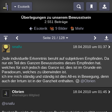
Esoterik
Bereiche
Überlegungen zu unserem Bewusstsein
2.551 Beiträge
Echtzeit
Diskussionen
Blogs
Videos
Statistiken
Esoterik
9 Bilder
Mehr
Chat
Wiki
Neuigkeiten
2
Seite
21
/ 128
meine Rubriken
snafu
18.04.2010 um 01:37
Menschen
Wissenschaft
Politik
Mystery
Kriminalfälle
Spiritualität
Verschwörungen
Technologie
Ufologie
Jede individuelle Erkenntnis beruht auf subjektiven Empfinden. Da
nur ein Teil des Ganzen Bewusstseins dieses Empfinden hat.
welches für sich jedoch das Ganze ist. dies ist im Grunde ein
Natur
Umfragen
Unterhaltung
Paradoxum, welches zu überwinden ist.
weitere Rubriken
ich irre mich ständig und ständig ist dies All-es in Bewegung. denn
auch der Irrtum ist in der Ganzheit enthalten.
@Obrien
Philosophie
Träume
Orte
Esoterik
Literatur
Obrien
18.04.2010 um 01:45
Astronomie
Helpdesk
Gruppen
Gaming
Filme
ehemaliges Mitglied
Musik
Clash
Verbesserungen
Allmystery
English
@snafu
Übersichten