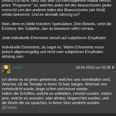
Denkst Du nicht, dass das was Du intersubjektive realität nennst,
jenes "Programm" ist, welches jedes teil des bewusstseins (jeder
Besucht
Teilgenommen
Alle
Neue
Geschlossen
mensch) von den anderen teilen des Bewusstseins (als Kind)
erklärt bekommt. Und es deshalb stimmig ist?
Lesenswert
Schlüsselwörter
Nein, denn es bleibt trotzdem Spekulation. Dein Beweis, setzt die
Existenz des Subjekts, das du beweisen willst vorraus.
Jede individuelle Erkenntnis beruht auf subjektiven Empfinden
Individuelle Erkenntnis, du sagst es. Wahre Erkenntnis muss
jedoch allgemeingültig und nicht vom subjektiven Empfinden
abhänig sein.
snafu
18.04.2010 um 02:05
ich denke es ist jenes geheimnis, welches uns vorenthalten wird.
Welches zB die Templer in ihrem Schatz bargen. Welches uns
verheimlicht wurde, lange schon und immer wieder.
Indem die Schriften, welche es enthielten, zerstört wurden. Indem
jene, welche es wussten, oder ahnten, hingerichtet wurden, und
die Worte die sie sprachen, in ihrem Sinn verdreht wurden.
@Obrien