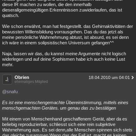
diese IR machen zu wollen, die den innerhalb
dieserallgemeingültigen Erkenntnissen zuwiderlaufen, das ist
quatsch.
Wie schon erwähnt, man hat festgestellt. das Gehirnaktivitäten der
bewussten Willensbildung vorrausgehen. Das du das jetzt als
meine persönliche Wahrnehmung abtust, ist absurd, es sei denn
ich wäre in einem solipsistischen Universum gefangen^^
Naja, lassen wir das, du kannst meine Argumente nicht logisch
widerlegen und auf deine Sophismen habe ich auch keine Lust
mehr.
Obrien
18.04.2010 um 04:01
ehemaliges Mitglied
@snafu
Es ist eine menschengemachte Übereinstimmung, mittels eines
menschgemachten Gerätes. um genau das zu bestätigen
Mit einem von Menschenhand geschaffenem Gerät, aber da es
beliebig reproduzierbar, schliesst sich eine rein subjektive
Wahrnehmung aus. Es sei denn,alle Menschen spinnen sich stets
das gleiche zusammen.Wenn das der Fall ist, macht es keinen