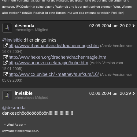
Wenn der Vorhang fällt sieh hinter die Kulissen, die Bösen sind oft gut und die Guten sind
gerissen. (FK)Jeder hat seine eigene Wahrheit und jeder geht seinen eigenen Weg. Warum
also streiten? (ich)Die Realität ist eine Illusion, nur wer das erkennt ist wirklich Frei! (ich)
desmoda
02.09.2004 um 20:02
ehemaliges Mitglied
@invisible
:Hier einige links
http://www.rhashabhan.de/drachenmagie.htm
(Archiv-Version vom
16.07.2004)
http://www.hexen.org/drachen/drachenmagie.html
http://www.anorivrin.net/magie/hohe.htm
(Archiv-Version vom
15.01.2005)
http://www.cx.unibe.ch/~matthey/surfkurs/16/
(Archiv-Version vom
05.09.2003)
invisible
02.09.2004 um 20:29
ehemaliges Mitglied
@desmoda
:
dankeschöööööööööön!!!!!!!!!!!!!!!!!!!!
--= Wind-Adept =--
www.adeptencentral.de.vu