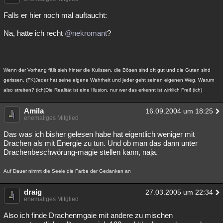
Falls er hier noch mal auftaucht:
Na, hatte ich recht
@nekromant
?
Wenn der Vorhang fällt sieh hinter die Kulissen, die Bösen sind oft gut und die Guten sind
gerissen. (FK)Jeder hat seine eigene Wahrheit und jeder geht seinen eigenen Weg. Warum
also streiten? (ich)Die Realität ist eine Illusion, nur wer das erkennt ist wirklich Frei! (ich)
Amila
16.09.2004 um 18:25
ehemaliges Mitglied
Das was ich bisher gelesen habe hat eigentlich weniger mit
Drachen als mit Energie zu tun. Und ob man das dann unter
Drachenbeschwörung-magie stellen kann, naja.
Auf Dauer nimmt die Seele die Farbe der Gedanken an
draig
27.03.2005 um 22:34
ehemaliges Mitglied
Also ich finde Drachenmgaie mit andere zu mischen