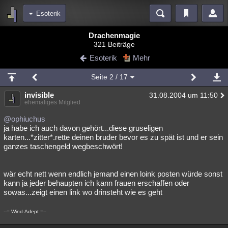
Esoterik
Bereiche
Drachenmagie
321 Beiträge
Echtzeit
Diskussionen
Blogs
Videos
Statistiken
Esoterik
Mehr
Chat
Wiki
Neuigkeiten
2
Seite
2
/ 17
meine Rubriken
invisible
31.08.2004 um 11:50
Menschen
Wissenschaft
Politik
Mystery
Kriminalfälle
ehemaliges Mitglied
Spiritualität
Verschwörungen
Technologie
Ufologie
@ophiuchus
ja habe ich auch davon gehört...diese gruseligen
karten...*zitter*.rette deinen bruder bevor es zu spät ist und er sein
Natur
Umfragen
Unterhaltung
ganzes taschengeld wegbeschwört!
weitere Rubriken
Philosophie
Träume
Orte
Esoterik
Literatur
wär echt nett wenn endlich jemand einen loink posten würde sonst
kann ja jeder behaupten ich kann frauen erschaffen oder
Astronomie
Helpdesk
Gruppen
Gaming
Filme
sowas...zeigt einen link wo drinsteht wie es geht
Musik
Clash
Verbesserungen
Allmystery
English
--= Wind-Adept =--
Übersichten