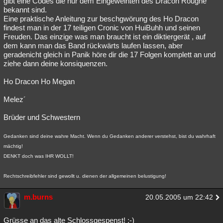
gibt eine Codes die nur dem Eingeweihten des Dracon Roughe
bekannt sind.
Eine praktische Anleitung zur beschgwörung des Ho Dracon
findest man in der 17 teiligen Cronic von HuiBuhh und seinen
Freuden. Das einzige was man braucht ist ein diktiergerät , auf
dem kann man das Band rückwärts laufen lassen, aber
geradenicht gleich in Panik höre dir die 17 Folgen komplett an und
ziehe dann deine konsiquenzen.
Ho Dracon Ho Megan
Melez´
Brüder und Schwestern
Gedanken sind deine wahre Macht. Wenn du Gedanken anderer verstehst, bist du wahrhaft
mächtig!
DENKT doch was IHR WOLLT!
Rechtschreibfehler sind gewollt u. dienen der allgemeinen belustigung!
m.burns
20.05.2005 um 22:42
Grüsse an das alte Schlossgespenst! ;-)