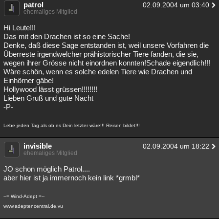
patrol
02.09.2004 um 03:40
Besucht
Teilgenommen
Alle
Neue
Geschlossen
ehemaliges Mitglied
Hi Leute!!!
Lesenswert
Schlüsselwörter
Das mit den Drachen ist so eine Sache!
Denke, daß diese Sage entstanden ist, weil unsere Vorfahren die
Überreste irgendwelcher prähistorischer Tiere fanden, die sie,
wegen ihrer Grösse nicht einordnen konnten!Schade eigendlich!!!
Wäre schön, wenn es solche edelen Tiere wie Drachen und
Einhörner gäbe!
Hollywood lässt grüssen!!!!!!!!
Lieben Gruß und gute Nacht
-P-
Lebe jeden Tag als ob es Dein letzter wäre!!! Reisen bildet!!!
invisible
02.09.2004 um 18:22
ehemaliges Mitglied
JO schon möglich Patrol....
aber hier ist ja immernoch kein link *grmbl*
--= Wind-Adept =--
www.adeptencentral.de.vu