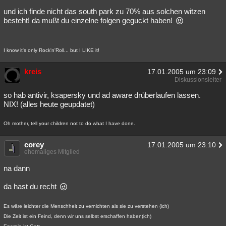
und ich finde nicht das south park zu 70% aus solchen witzen
besteht! da mußt du einzelne folgen geguckt haben!
I know it's only Rock'n'Roll... but I LIKE it!
kreis
17.01.2005 um 23:09
Diskussionsleiter
so hab antivir, ksapersky und ad aware drüberlaufen lassen.
NIX! (alles heute geupdatet)
Oh mother, tell your children not to do what I have done.
corey
17.01.2005 um 23:10
ehemaliges Mitglied
na dann
da hast du recht
Es wäre leichter die Menschheit zu vernichten als sie zu verstehen (ich)
Die Zeit ist ein Feind, denn wir uns selbst erschaffen haben(ich)