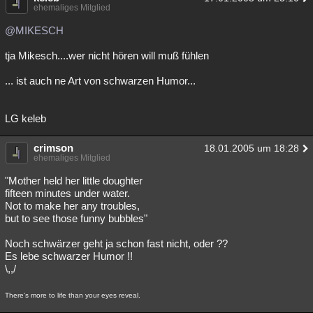
ehemaliges Mitglied
@MIKESCH
tja Mikesch....wer nicht hören will muß fühlen
... ist auch ne Art von schwarzen Humor...
LG keleb
crimson
18.01.2005 um 18:28
ehemaliges Mitglied
"Mother held her little doughter
fifteen minutes under water.
Not to make her any troubles,
but to see those funny bubbles"
Noch schwärzer geht ja schon fast nicht, oder ??
Es lebe schwarzer Humor !!
\,,/
There's more to life than your eyes reveal.