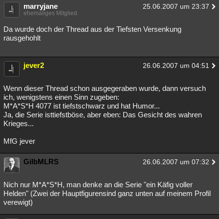
marryjane
25.06.2007 um 23:37
ehemaliges Mitglied
Da wurde doch der Thread aus der Tiefsten Versenkung
rausgehohlt
jever2
26.06.2007 um 04:51
Wenn dieser Thread schon ausgegeraben wurde, dann versuch
ich, wenigstens einen Sinn zugeben:
M*A*S*H 4077 ist tiefstschwarz und hat Humor...
Ja, die Serie isttiefstböse, aber eben: Das Gesicht des wahren
Krieges...
MfG jever
GilbMLRS
26.06.2007 um 07:32
Nich nur M*A*S*H, man denke an die Serie "ein Käfig voller
Helden" (Zwei der Hauptfigurensind ganz unten auf meinem Profil
verewigt)