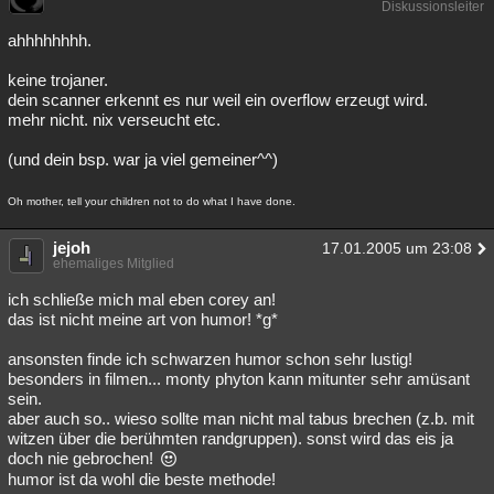
Diskussionsleiter
Besucht
Teilgenommen
Alle
Neue
Geschlossen
ahhhhhhhh.
Lesenswert
Schlüsselwörter
keine trojaner.
dein scanner erkennt es nur weil ein overflow erzeugt wird.
mehr nicht. nix verseucht etc.
(und dein bsp. war ja viel gemeiner^^)
Oh mother, tell your children not to do what I have done.
jejoh
17.01.2005 um 23:08
ehemaliges Mitglied
ich schließe mich mal eben corey an!
das ist nicht meine art von humor! *g*
ansonsten finde ich schwarzen humor schon sehr lustig!
besonders in filmen... monty phyton kann mitunter sehr amüsant
sein.
aber auch so.. wieso sollte man nicht mal tabus brechen (z.b. mit
witzen über die berühmten randgruppen). sonst wird das eis ja
doch nie gebrochen!
humor ist da wohl die beste methode!