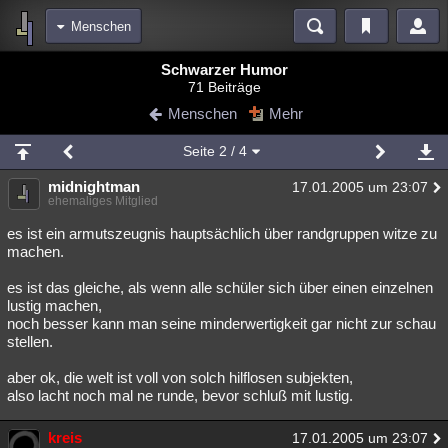
Menschen
Bereiche
Schwarzer Humor
71 Beiträge
Echtzeit
Diskussionen
Blogs
Videos
Statistiken
Menschen
Mehr
Chat
Wiki
Neuigkeiten
2
Seite
2
/ 4
meine Rubriken
midnightman
17.01.2005 um 23:07
Menschen
Wissenschaft
Politik
Mystery
Kriminalfälle
ehemaliges Mitglied
Spiritualität
Verschwörungen
Technologie
Ufologie
es ist ein armutszeugnis hauptsächlich über randgruppen witze zu
machen.
Natur
Umfragen
Unterhaltung
es ist das gleiche, als wenn alle schüler sich über einen einzelnen
weitere Rubriken
lustig machen,
noch besser kann man seine minderwertigkeit gar nicht zur schau
Philosophie
Träume
Orte
Esoterik
Literatur
stellen.
Astronomie
Helpdesk
Gruppen
Gaming
Filme
aber ok, die welt ist voll von solch hilflosen subjekten,
also lacht noch mal ne runde, bevor schluß mit lustig.
Musik
Clash
Verbesserungen
Allmystery
English
kreis
17.01.2005 um 23:07
Übersichten