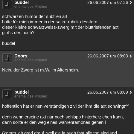
buddel
26.06.2007 um 07:36
ehemaliges Mitglied
schwarzen humor der subtilen art
hatte für mich immer in der satire-rubrik desstern
dieser kleine schwarzweiss-zwerg mit der bluttriefenden axt.
gibt´s den noch?
buddel
Doors
26.06.2007 um 08:03
ehemaliges Mitglied
Nein, der Zwerg ist m.W. im Altersheim.
buddel
26.06.2007 um 08:09
ehemaliges Mitglied
hoffentlich hat er nen verständigen zivi der ihm die axt schwingt^^
denn wenn erseine axt nur noch schlapp hinterherziehen kann,
dann sollte er den weg eines wahrenramones gehen !
(komm ich grad drauf, weil die ja auch fast alle tod sind und