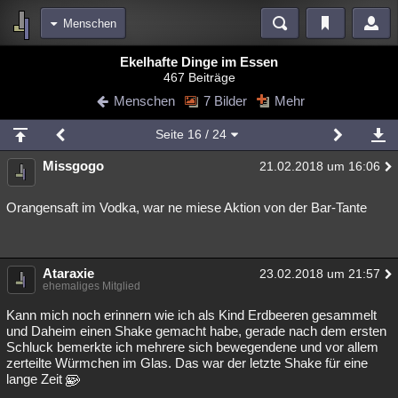
Menschen
Bereiche
Ekelhafte Dinge im Essen
467 Beiträge
Echtzeit
Diskussionen
Blogs
Videos
Statistiken
Menschen
7 Bilder
Mehr
Chat
Wiki
Neuigkeiten
Seite
16
/ 24
meine Rubriken
Missgogo
21.02.2018 um 16:06
Menschen
Wissenschaft
Politik
Mystery
Kriminalfälle
Spiritualität
Verschwörungen
Technologie
Ufologie
Orangensaft im Vodka, war ne miese Aktion von der Bar-Tante
Natur
Umfragen
Unterhaltung
weitere Rubriken
Ataraxie
23.02.2018 um 21:57
ehemaliges Mitglied
Philosophie
Träume
Orte
Esoterik
Literatur
Kann mich noch erinnern wie ich als Kind Erdbeeren gesammelt
Astronomie
Helpdesk
Gruppen
Gaming
Filme
und Daheim einen Shake gemacht habe, gerade nach dem ersten
Schluck bemerkte ich mehrere sich bewegendene und vor allem
zerteilte Würmchen im Glas. Das war der letzte Shake für eine
Musik
Clash
Verbesserungen
Allmystery
English
lange Zeit
Übersichten