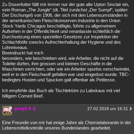
Zu Dosenfutter fällt mir immer nur der gute alte Upton Sinclair ein,
sein Roman „The Jungle“ (dt. Titel zunächst „Der Sumpf“, später:
Der Dschungel) von 1906, der sich mit den Lebensumständen in
der amerikanischen Fleischkonserven-Industrie in den Union
Stock Yards Chicagos beschäftigte, führte zu allgemeinem
Aufsehen in der Öffentlichkeit und veranlasste schließlich die
Durchsetzung eines speziellen Gesetzes zur Inspektion der
Schlachthöfe zwecks Aufrechterhaltung der Hygiene und des
Lohnniveaus.
Beeindruckt hat mich
besonders, wie beschrieben wird, wie Arbeiter, die nicht auf die
Toilette dürfen, ihre grossen und kleinen Geschäfte in die
Maschinen verrichten, oder wie ein Arbeiter spurlos verschwindet,
weil er in den Fleischwolf gefallen war und eingedost wurde. TBC-
bedingtes Husten und Spucken galt offenbar als Petitesse.
Ich empfehle das Buch als Tischlektüre zu Labskaus mit viel
billigem Corned Beef.
pony2.4
27.02.2018 um 16:31
Eine Freundin von mir hat einige Jahre als Chemielaborantin in der
Lebensmittelkontrolle unseres Bundeslandes gearbeitet.