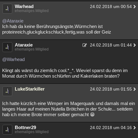
Warhead
Besucht
Teilgenommen
Alle
Neue
24.02.2018 um 00:54
Geschlossen
ehemaliges Mitglied
Lesenswert
Schlüsselwörter
@Ataraxie
Ich hab da keine Berührungsängste,Würmchen ist
proteinreich,gluckgluckschluck,fertig,was soll der Geiz
Ataraxie
24.02.2018 um 01:44
ehemaliges Mitglied
@Warhead
Klingt als wärst du ziemlich cool.*_*. Wieviel sparst du denn im
Monat durch Würmchen schlürfen und Kakerlaken braten?
LukeStarkiller
24.02.2018 um 01:55
Ich hatte kürzlich eine Wimper im Magerquark und damals mal ein
langes Haar auf meinen Nutella Brötchen in der Schule... seitdem
hab ich meine Brote immer selber gemacht 😁
Bottner29
24.02.2018 um 04:16
ehemaliges Mitglied