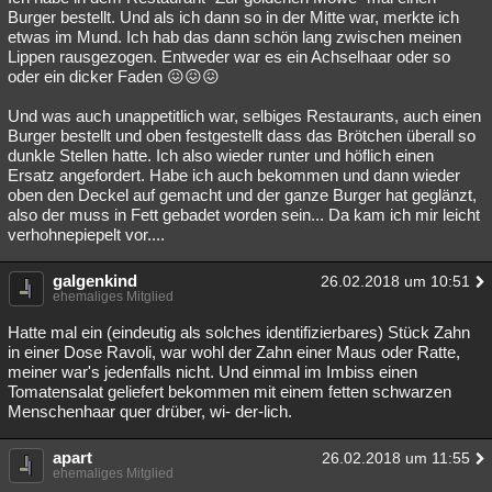
Burger bestellt. Und als ich dann so in der Mitte war, merkte ich
etwas im Mund. Ich hab das dann schön lang zwischen meinen
Lippen rausgezogen. Entweder war es ein Achselhaar oder so
oder ein dicker Faden 😖😖😖
Und was auch unappetitlich war, selbiges Restaurants, auch einen
Burger bestellt und oben festgestellt dass das Brötchen überall so
dunkle Stellen hatte. Ich also wieder runter und höflich einen
Ersatz angefordert. Habe ich auch bekommen und dann wieder
oben den Deckel auf gemacht und der ganze Burger hat geglänzt,
also der muss in Fett gebadet worden sein... Da kam ich mir leicht
verhohnepiepelt vor....
galgenkind
26.02.2018 um 10:51
ehemaliges Mitglied
Hatte mal ein (eindeutig als solches identifizierbares) Stück Zahn
in einer Dose Ravoli, war wohl der Zahn einer Maus oder Ratte,
meiner war's jedenfalls nicht. Und einmal im Imbiss einen
Tomatensalat geliefert bekommen mit einem fetten schwarzen
Menschenhaar quer drüber, wi- der-lich.
apart
26.02.2018 um 11:55
ehemaliges Mitglied