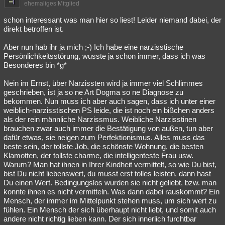
ehemaliges Mitglied
schon interessant was man hier so liest! Leider niemand dabei, der
direkt betroffen ist.
Aber nun hab ihr ja mich ;-) Ich habe eine narzisstische
Persönlichkeitsstörung, wusste ja schon immer, dass ich was
Besonderes bin *g*
Nein im Ernst, über Narzissten wird ja immer viel Schlimmes
geschrieben, ist ja so ne Art Dogma so ne Diagnose zu
bekommen. Nun muss ich aber auch sagen, dass ich unter einer
weiblich-narzisstischen PS leide, die ist noch ein bißchen anders
als der rein männliche Narzissmus. Weibliche Narzisstinen
brauchen zwar auch immer die Bestätigung von außen, tun aber
dafür etwas, sie neigen zum Perfektionismus. Alles muss das
beste sein, der tollste Job, die schönste Wohnung, die besten
Klamotten, der tollste charme, die intelligenteste Frau usw.
Warum? Man hat ihnen in Ihrer Kindheit vermittelt, so wie Du bist,
bist Du nicht liebenswert, du musst erst tolles leisten, dann hast
Du einen Wert. Bedingungslos wurden sie nicht geliebt, bzw. man
konnte ihnen es nicht vermitteln. Was dann dabei rauskommt? Ein
Mensch, der immer im Mittelpunkt stehen muss, um sich wert zu
fühlen. Ein Mensch der sich überhaupt nicht liebt, und somit auch
andere nicht richtig lieben kann. Der sich innerlich furchtbar