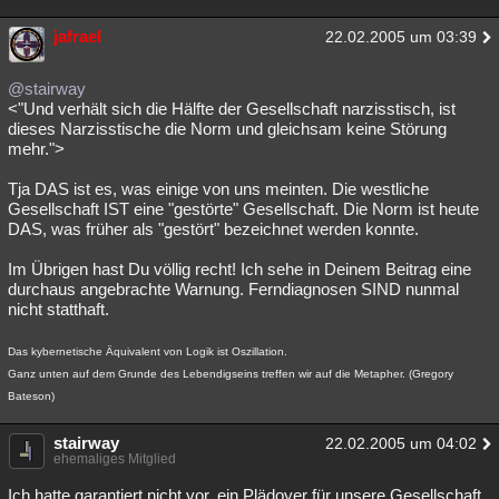
jafrael
22.02.2005 um 03:39
@stairway
<"Und verhält sich die Hälfte der Gesellschaft narzisstisch, ist
dieses Narzisstische die Norm und gleichsam keine Störung
mehr.">
Tja DAS ist es, was einige von uns meinten. Die westliche
Gesellschaft IST eine "gestörte" Gesellschaft. Die Norm ist heute
DAS, was früher als "gestört" bezeichnet werden konnte.
Im Übrigen hast Du völlig recht! Ich sehe in Deinem Beitrag eine
durchaus angebrachte Warnung. Ferndiagnosen SIND nunmal
nicht statthaft.
Das kybernetische Äquivalent von Logik ist Oszillation.
Ganz unten auf dem Grunde des Lebendigseins treffen wir auf die Metapher. (Gregory
Bateson)
stairway
22.02.2005 um 04:02
ehemaliges Mitglied
Ich hatte garantiert nicht vor, ein Plädoyer für unsere Gesellschaft