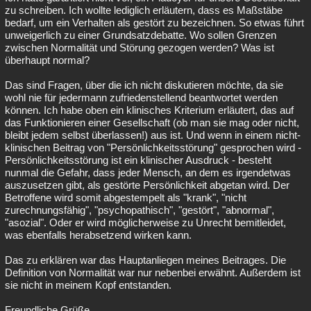
zu schreiben. Ich wollte lediglich erläutern, dass es Maßstäbe
bedarf, um ein Verhalten als gestört zu bezeichnen. So etwas führt
unweigerlich zu einer Grundsatzdebatte. Wo sollen Grenzen
zwischen Normalität und Störung gezogen werden? Was ist
überhaupt normal?
Das sind Fragen, über die ich nicht diskutieren möchte, da sie
wohl nie für jedermann zufriedenstellend beantwortet werden
können. Ich habe oben ein klinisches Kriterium erläutert, das auf
das Funktionieren einer Gesellschaft (ob man sie mag oder nicht,
bleibt jedem selbst überlassen!) aus ist. Und wenn in einem nicht-
klinischen Beitrag von "Persönlichkeitsstörung" gesprochen wird -
Persönlichkeitsstörung ist ein klinischer Ausdruck - besteht
nunmal die Gefahr, dass jeder Mensch, an dem es irgendetwas
auszusetzen gibt, als gestörte Persönlichkeit abgetan wird. Der
Betroffene wird somit abgestempelt als "krank", "nicht
zurechnungsfähig", "psychopathisch", "gestört", "abnormal",
"asozial". Oder er wird möglicherweise zu Unrecht bemitleidet,
was ebenfalls herabsetzend wirken kann.
Das zu erklären war das Hauptanliegen meines Beitrages. Die
Definition von Normalität war nur nebenbei erwähnt. Außerdem ist
sie nicht in meinem Kopf entstanden.
Freundliche Grüße