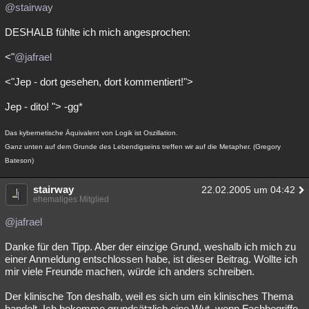
@stairway
DESHALB fühlte ich mich angesprochen:
<"
@jafrael
<"Jep - dort gesehen, dort kommentiert!">
Jep - dito! "> -gg*
Das kybernetische Äquivalent von Logik ist Oszillation.
Ganz unten auf dem Grunde des Lebendigseins treffen wir auf die Metapher. (Gregory
Bateson)
stairway
22.02.2005 um 04:42
ehemaliges Mitglied
@jafrael
Danke für den Tipp. Aber der einzige Grund, weshalb ich mich zu
einer Anmeldung entschlossen habe, ist dieser Beitrag. Wollte ich
mir viele Freunde machen, würde ich anders schreiben.
Der klinische Ton deshalb, weil es sich um ein klinisches Thema
handelt. Ich bekomme grundsätzlich eine Wut, wenn Fachbegriffe