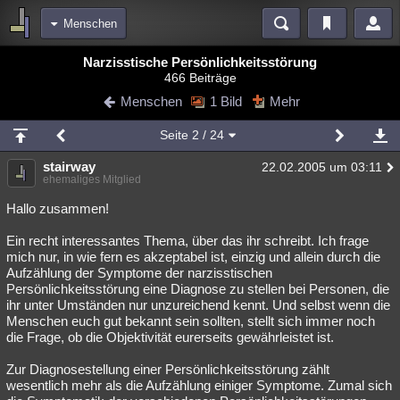
Menschen
Bereiche
Narzisstische Persönlichkeitsstörung
466 Beiträge
Echtzeit
Diskussionen
Blogs
Videos
Statistiken
Menschen
1 Bild
Mehr
Chat
Wiki
Neuigkeiten
Seite
2
/ 24
meine Rubriken
stairway
22.02.2005 um 03:11
Menschen
Wissenschaft
Politik
Mystery
Kriminalfälle
ehemaliges Mitglied
Spiritualität
Verschwörungen
Technologie
Ufologie
Hallo zusammen!
Ein recht interessantes Thema, über das ihr schreibt. Ich frage
Natur
Umfragen
Unterhaltung
mich nur, in wie fern es akzeptabel ist, einzig und allein durch die
weitere Rubriken
Aufzählung der Symptome der narzisstischen
Persönlichkeitsstörung eine Diagnose zu stellen bei Personen, die
Philosophie
Träume
Orte
Esoterik
Literatur
ihr unter Umständen nur unzureichend kennt. Und selbst wenn die
Menschen euch gut bekannt sein sollten, stellt sich immer noch
Astronomie
Helpdesk
Gruppen
Gaming
Filme
die Frage, ob die Objektivität eurerseits gewährleistet ist.
Musik
Clash
Verbesserungen
Allmystery
English
Zur Diagnosestellung einer Persönlichkeitsstörung zählt
wesentlich mehr als die Aufzählung einiger Symptome. Zumal sich
Übersichten