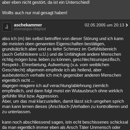
aber eben nicht gestört, da ist ein Unterschied!
Wollts auch nur mal gesagt haben!
aschekammer
02.05.2005 um 20:13
ehemaliges Mitglied
also ich (m) bin selbst betroffen von dieser Störung und ich kann
die meisten oben genannten Eigenschaften bestätigen,
grundsätzlich aber sind es tiefer Schmerz im Gefühlsbereich
(auch Gefühlsleere u.U.) und die Unfähigkeit andere Menschen
richtig mögen bzw. lieben zu können, geschlechtsunspezifisch.
Respekt-, Ehrerbietung, Aufwertung (v.a. vom weiblichen
Geschlecht) allgemein empfinde ich als heilend, aber
ausbeuterisch verhalte ich mich gegenüber anderen Menschen
eigentlich nicht ...
dagegen reagiere ich auf verachtung/ablehnung ziemlich
empfindlich, und dann folgt meist ein Wutausbruch ohne wirklich
gefühlte Wut bzw. Aggression.
Aber, um das mal klarzustellen, damit lässt sich umgehen sprich
man kann lernen dieses (Arschloch-)Verhalten zu kontrollieren und
zu unterlassen.
kann noch abschliessend sagen, istn echt beschissenes schicksal
da man eigentlich immer eben als Arsch Täter Unmensch oder