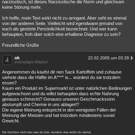
narzisstisch, ist dieses Narzisstische die Norm und gleichsam
keine Störung mehr.
Ich hoffe, mein Text wirkt nicht zu arrogant. Aber seht es einmal
von der anderen Seite. Vielleicht wird irgendwann jemand von
euch als gestörte Persönlichkeit bezeichnet. Und wer kann
behaupten, froh über solch eine erhaltene Diagnose zu sein?
Freundliche Grüße
ok
22.02.2005 um 03:28
ehemaliges Mitglied
Angenommen du kaufst dir nen Sack Kartoffeln und zuhause
siehste dass die Hälfte im A**** is... würdest du sie trotzdem
essen?
Kaum ein Produkt im Supermarkt ist unter natürlichen Bedinungen
aufgewachsen und du willst behaupten dass echte Nahrung
genauso schmeckt? Genauso unseren Geschmackssinn
abstumpft und Chemie in uns ablagert?
Die eigene Meinung entspricht in den wenigsten Fällen der
Meinung der Meisten und hat trotzdem mindestens soviel
Gewicht.
Sie fürchten nicht das was du bist, sondern das wofür du stehst.