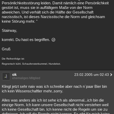
Persönlichkeitsstörung leiden. Damit nämlich eine Persönlichkeit
gestört ist, muss sie in auffälligem Maße von der Norm
abweichen. Und verhält sich die Hälfte der Gesellschaft
narzisstisch, ist dieses Narzisstische die Norm und gleichsam
keine Störung mehr. "
Stairway,
korrekt. Du hast es begriffen.
Gruß
Die Reihenfolge ist:
Regnerisch kühl, Schaufensterbummel, Hundekot.
ok
23.02.2005 um 02:43
ehemaliges Mitglied
Klingt jetzt sehr naiv was ich schreibe aber nach n´paar Bier bin
ich kein Wissenschaftler mehr..sorry.
Alles was anders als ich ist sehe ich als abnormal...ich bin die
einzige Norm. Ich kann unsere Gesellschaft nicht verstehen weil
ich keine Gesellschaft bin. Ich kenne nicht die Regeln um sie zu
definieren. Ich will die Regeln nicht kennen. Es gibt für mich keine