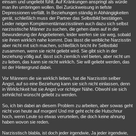
einsam und ungeliebt fühlt. Auf Kränkungen anspringt als würde
man ihn umbringen wollen. Bei Zurückweisung in tiefste
Depressionen verfällt. In Beziehungen ständig in Abhängigkeiten
gerät, schließlich muss der Partner das Selbstbild bestätigen.
Leider neigen Komplementärnarzisstiinen auch dazu sich selbst
narzisstische Männer zu suchen, die gehen dann auf in der
Bewunderung der Angebetenen, leider werfen sie sie weg, sobald
sie ihnen wirklich nahe kommt. Das lässt die weibliche Narzisstin
aber nicht mit sich machen, schließlich bricht ihr Selbstbild
zusammen, wenn sie nicht geliebt wird. Sie gibt sich in der
beziehung völlig auf, lässt sich ziemlich viel bieten, aber nicht um
zu lieben, das kann sie nicht wirklich. Sie will geliebt werden, das
ist der Hintergrund dabei.
Vor Männern die sie wirklich lieben, hat die Narzisstin selber
Angst, auf so eine Beziehung kann sie sich nicht einlassen, denn
in Wirklichkeit hat sie Angst vor richtiger Nähe. Obwohl sie sich
sehnlichst wünscht geliebt zu werden.
So, ich bin dabei an diesem Problem zu arbeiten, aber sowas geht
nicht von heute auf morgen! Und mir geht echt die Hutschnur
hoch, wenn Leute so etwas verurteilen, die doch keine ahnung
haben wovon sie reden.
Narzisstisch blabla, ist doch jeder irgendwie, Ja jeder irgendwie,