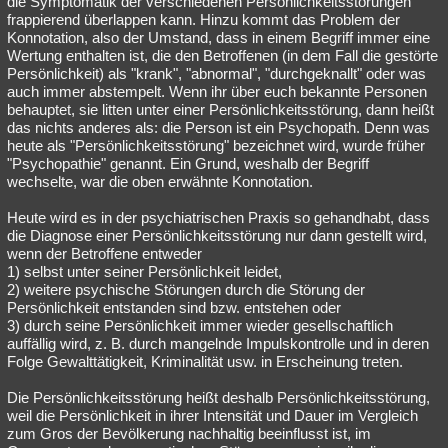
die Symptomatik der verschiedenen Persönlichkeitsstörungen
frappierend überlappen kann. Hinzu kommt das Problem der
Besucht
Teilgenommen
Alle
Neue
Geschlossen
Konnotation, also der Umstand, dass in einem Begriff immer eine
Wertung enthalten ist, die den Betroffenen (in dem Fall die gestörte
Lesenswert
Schlüsselwörter
Persönlichkeit) als "krank", "abnormal", "durchgeknallt" oder was
auch immer abstempelt. Wenn ihr über euch bekannte Personen
behauptet, sie litten unter einer Persönlichkeitsstörung, dann heißt
das nichts anderes als: die Person ist ein Psychopath. Denn was
heute als "Persönlichkeitsstörung" bezeichnet wird, wurde früher
"Psychopathie" genannt. Ein Grund, weshalb der Begriff
wechselte, war die oben erwähnte Konnotation.
Heute wird es in der psychiatrischen Praxis so gehandhabt, dass
die Diagnose einer Persönlichkeitsstörung nur dann gestellt wird,
wenn der Betroffene entweder
1) selbst unter seiner Persönlichkeit leidet,
2) weitere psychische Störungen durch die Störung der
Persönlichkeit entstanden sind bzw. entstehen oder
3) durch seine Persönlichkeit immer wieder gesellschaftlich
auffällig wird, z. B. durch mangelnde Impulskontrolle und in deren
Folge Gewalttätigkeit, Kriminalität usw. in Erscheinung treten.
Die Persönlichkeitsstörung heißt deshalb Persönlichkeitsstörung,
weil die Persönlichkeit in ihrer Intensität und Dauer im Vergleich
zum Gros der Bevölkerung nachhaltig beeinflusst ist, im