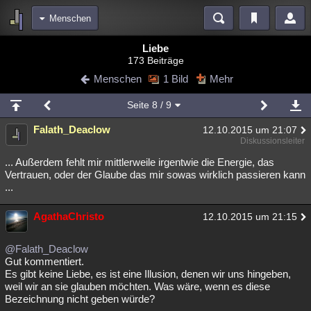
Menschen
Bereiche
Liebe
173 Beiträge
Echtzeit
Diskussionen
Blogs
Videos
Statistiken
Menschen
1 Bild
Mehr
Chat
Wiki
Neuigkeiten
Seite
8
/ 9
meine Rubriken
Falath_Deaclow
12.10.2015 um 21:07
Menschen
Wissenschaft
Politik
Mystery
Kriminalfälle
Diskussionsleiter
Spiritualität
Verschwörungen
Technologie
Ufologie
... Außerdem fehlt mir mittlerweile irgentwie die Energie, das
Vertrauen, oder der Glaube das mir sowas wirklich passieren kann
...
Natur
Umfragen
Unterhaltung
weitere Rubriken
AgathaChristo
12.10.2015 um 21:15
Philosophie
Träume
Orte
Esoterik
Literatur
@Falath_Deaclow
Astronomie
Helpdesk
Gruppen
Gaming
Filme
Gut kommentiert.
Es gibt keine Liebe, es ist eine Illusion, denen wir uns hingeben,
Musik
Clash
Verbesserungen
Allmystery
English
weil wir an sie glauben möchten. Was wäre, wenn es diese
Bezeichnung nicht geben würde?
Übersichten