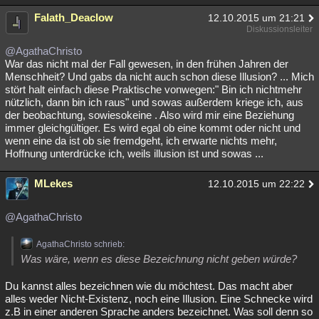
Besucht
Teilgenommen
Alle
Neue
Geschlossen
Falath_Deaclow
12.10.2015 um 21:21
Diskussionsleiter
Lesenswert
Schlüsselwörter
@AgathaChristo
War das nicht mal der Fall gewesen, in den frühen Jahren der
Menschheit? Und gabs da nicht auch schon diese Illusion? ... Mich
stört halt einfach diese Praktische vonwegen:" Bin ich nichtmehr
nützlich, dann bin ich raus" und sowas außerdem kriege ich, aus
der beobachtung, sowiesokeine . Also wird mir eine Beziehung
immer gleichgültiger. Es wird egal ob eine kommt oder nicht und
wenn eine da ist ob sie fremdgeht, ich erwarte nichts mehr,
Hoffnung unterdrücke ich, weils illusion ist und sowas ...
MLekes
12.10.2015 um 22:22
@AgathaChristo
AgathaChristo schrieb:
Was wäre, wenn es diese Bezeichnung nicht geben würde?
Du kannst alles bezeichnen wie du möchtest. Das macht aber
alles weder Nicht-Existenz, noch eine Illusion. Eine Schnecke wird
z.B in einer anderen Sprache anders bezeichnet. Was soll denn so