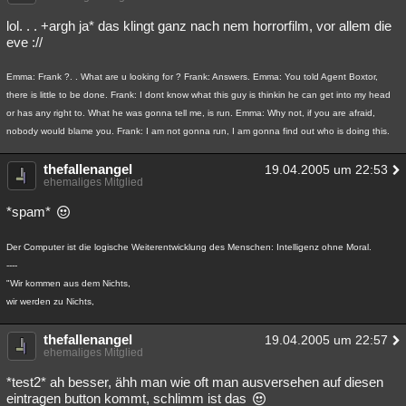
lol. . . +argh ja* das klingt ganz nach nem horrorfilm, vor allem die
eve ://
Emma: Frank ?. . What are u looking for ? Frank: Answers. Emma: You told Agent Boxtor,
there is little to be done. Frank: I dont know what this guy is thinkin he can get into my head
or has any right to. What he was gonna tell me, is run. Emma: Why not, if you are afraid,
nobody would blame you. Frank: I am not gonna run, I am gonna find out who is doing this.
thefallenangel
19.04.2005 um 22:53
ehemaliges Mitglied
*spam*
Der Computer ist die logische Weiterentwicklung des Menschen: Intelligenz ohne Moral.
----
"Wir kommen aus dem Nichts,
wir werden zu Nichts,
thefallenangel
19.04.2005 um 22:57
ehemaliges Mitglied
*test2* ah besser, ähh man wie oft man ausversehen auf diesen
eintragen button kommt, schlimm ist das