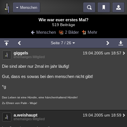
Menschen
Bereiche
Wie war euer erstes Mal?
519 Beiträge
Echtzeit
Diskussionen
Blogs
Videos
Statistiken
Menschen
2 Bilder
Mehr
Chat
Wiki
Neuigkeiten
2
Seite
7
/ 26
meine Rubriken
giggels
19.04.2005 um 18:57
Menschen
Wissenschaft
Politik
Mystery
Kriminalfälle
ehemaliges Mitglied
Spiritualität
Verschwörungen
Technologie
Ufologie
Die sind aber nur 2mal im jahr läufig!
Gut, dass es sowas bei den menschen nicht gibt!
Natur
Umfragen
Unterhaltung
weitere Rubriken
*g
Philosophie
Träume
Orte
Esoterik
Literatur
Das Leben ist eine Hündin, eine hänchenhaltend Hündin!
Zu Ehren von Palin - Wuja!
Astronomie
Helpdesk
Gruppen
Gaming
Filme
a.weishaupt
19.04.2005 um 18:59
Musik
Clash
Verbesserungen
Allmystery
English
ehemaliges Mitglied
Übersichten