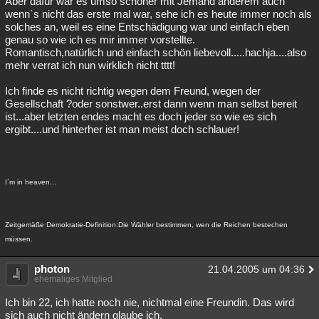
Aber dafür war es umso schöner mit Jemand anderem auch
wenn`s nicht das erste mal war, sehe ich es heute immer noch als
solches an, weil es eine Entschädigung war und einfach eben
genau so wie ich es mir immer vorstellte.
Romantisch,natürlich und einfach schön liebevoll.....hachja....also
mehr verrat ich nun wirklich nicht tttt!
Ich finde es nicht richtig wegen dem Freund, wegen der
Gesellschaft ?oder sonstwer..erst dann wenn man selbst bereit
ist...aber letzten endes macht es doch jeder so wie es sich
ergibt....und hinterher ist man meist doch schlauer!
I`m in heaven...
Zeitgemäße Demokratie-Definition:Die Wähler bestimmen, wen die Reichen bestechen
müssen.
photon
21.04.2005 um 04:36
ehemaliges Mitglied
Ich bin 22, ich hatte noch nie, nichtmal eine Freundin. Das wird
sich auch nicht ändern glaube ich.