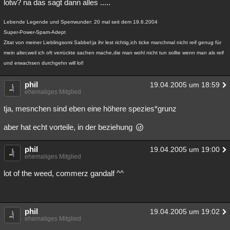
lotw? na das sagt dann alles .....
Besucht
Teilgenommen
Alle
Neue
Geschlossen
Lebende Legende und Sperrwunder: 20 mal seit dem 19.6.2004
Lesenswert
Schlüsselwörter
Super-Power-Spam-Adept
Zitat von meiner Lieblingsomi Sabbel:ja ihr lest richtig,ich ticke manchmal nicht reif genug für
mein alter,weil ich oft verrückte sachen mache,die man wohl nicht tun sollte wenn man als reif
und erwachsen durchgehn will lol!
phil
19.04.2005 um 18:59
ehemaliges Mitglied
tja, mesnchen sind eben eine höhere spezies*grunz
aber hat echt vorteile, in der beziehung
phil
19.04.2005 um 19:00
ehemaliges Mitglied
lot of the weed, commerz gandalf ^^
phil
19.04.2005 um 19:02
ehemaliges Mitglied