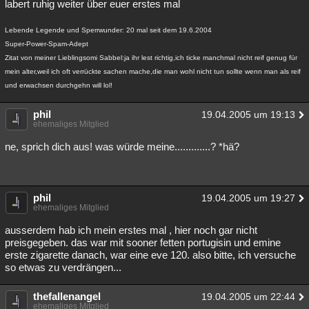
labert ruhig weiter über euer erstes mal
Lebende Legende und Sperrwunder: 20 mal seit dem 19.6.2004
Super-Power-Spam-Adept
Zitat von meiner Lieblingsomi Sabbel:ja ihr lest richtig,ich ticke manchmal nicht reif genug für
mein alter,weil ich oft verrückte sachen mache,die man wohl nicht tun sollte wenn man als reif
und erwachsen durchgehn will lol!
phil
19.04.2005 um 19:13
ehemaliges Mitglied
ne, sprich dich aus! was würde meine.............? *hä?
phil
19.04.2005 um 19:27
ehemaliges Mitglied
ausserdem hab ich mein erstes mal , hier noch gar nicht
preisgegeben. das war mit sooner fetten portugisin und emine
erste zigarette danach, war eine eve 120. also bitte, ich versuche
so etwas zu verdrängen...
thefallenangel
19.04.2005 um 22:44
ehemaliges Mitglied