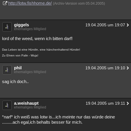
http://lotw.fishhome.de/
(Archiv-Version vom 05.04.2005)
giggels
19.04.2005 um 19:07
ehemaliges Mitglied
lord of the weed, wenn ich bitten darf!
Das Leben ist eine Hündin, eine hänchenhaltend Hündin!
Zu Ehren von Palin - Wuja!
phil
19.04.2005 um 19:10
ehemaliges Mitglied
sag ich doch..
a.weishaupt
19.04.2005 um 19:11
ehemaliges Mitglied
*narf* ich weiß was lotw is...ich meinte nur das würde deine
.........ach egal,ich behalts besser für mich.