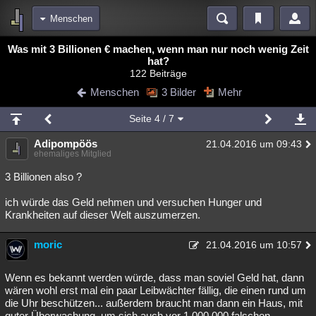
Menschen
Bereiche
Was mit 3 Billionen € machen, wenn man nur noch wenig Zeit
hat?
Echtzeit
Diskussionen
Blogs
Videos
Statistiken
122 Beiträge
Menschen
3 Bilder
Mehr
Chat
Wiki
Neuigkeiten
meine Rubriken
Seite
4
/ 7
Menschen
Wissenschaft
Politik
Mystery
Kriminalfälle
Adipompöös
21.04.2016 um 09:43
ehemaliges Mitglied
Spiritualität
Verschwörungen
Technologie
Ufologie
3 Billionen also ?
Natur
Umfragen
Unterhaltung
ich würde das Geld nehmen und versuchen Hunger und
weitere Rubriken
Krankheiten auf dieser Welt auszumerzen.
Philosophie
Träume
Orte
Esoterik
Literatur
moric
21.04.2016 um 10:57
Astronomie
Helpdesk
Gruppen
Gaming
Filme
Wenn es bekannt werden würde, dass man soviel Geld hat, dann
Musik
Clash
Verbesserungen
Allmystery
English
wären wohl erst mal ein paar Leibwächter fällig, die einen rund um
die Uhr beschützen... außerdem braucht man dann ein Haus, mit
Übersichten
guter Überwachung, um sich auch vor 1.000.000 falschen