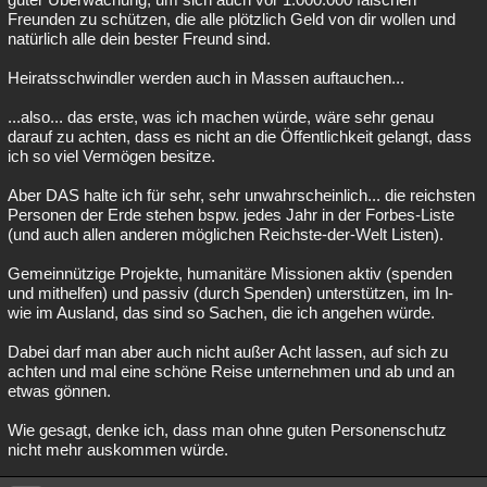
Freunden zu schützen, die alle plötzlich Geld von dir wollen und
Besucht
Teilgenommen
Alle
Neue
Geschlossen
natürlich alle dein bester Freund sind.
Lesenswert
Schlüsselwörter
Heiratsschwindler werden auch in Massen auftauchen...
...also... das erste, was ich machen würde, wäre sehr genau
darauf zu achten, dass es nicht an die Öffentlichkeit gelangt, dass
ich so viel Vermögen besitze.
Aber DAS halte ich für sehr, sehr unwahrscheinlich... die reichsten
Personen der Erde stehen bspw. jedes Jahr in der Forbes-Liste
(und auch allen anderen möglichen Reichste-der-Welt Listen).
Gemeinnützige Projekte, humanitäre Missionen aktiv (spenden
und mithelfen) und passiv (durch Spenden) unterstützen, im In-
wie im Ausland, das sind so Sachen, die ich angehen würde.
Dabei darf man aber auch nicht außer Acht lassen, auf sich zu
achten und mal eine schöne Reise unternehmen und ab und an
etwas gönnen.
Wie gesagt, denke ich, dass man ohne guten Personenschutz
nicht mehr auskommen würde.