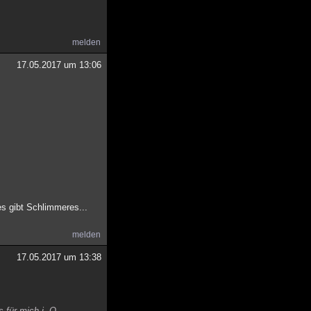
melden
17.05.2017 um 13:06
es gibt Schlimmeres...
melden
17.05.2017 um 13:38
 für mich i. O..