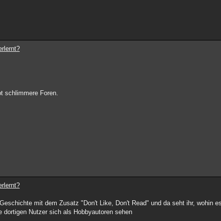
rlernt?
ibt schlimmere Foren.
rlernt?
 Geschichte mit dem Zusatz "Don't Like, Don't Read" und da seht ihr, wohin e
e dortigen Nutzer sich als Hobbyautoren sehen