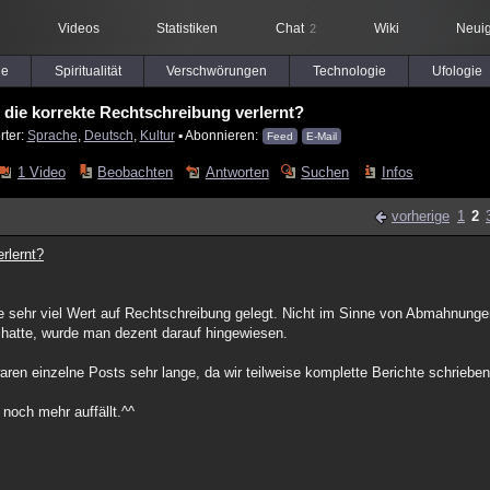
Videos
Statistiken
Chat
Wiki
Neuig
2
le
Spiritualität
Verschwörungen
Technologie
Ufologie
die korrekte Rechtschreibung verlernt?
rter:
Sprache
,
Deutsch
,
Kultur
▪ Abonnieren:
Feed
E-Mail
1 Video
Beobachten
Antworten
Suchen
Infos
vorherige
1
2
rlernt?
te sehr viel Wert auf Rechtschreibung gelegt. Nicht im Sinne von Abmahnung
t hatte, wurde man dezent darauf hingewiesen.
ren einzelne Posts sehr lange, da wir teilweise komplette Berichte schrieben
noch mehr auffällt.^^