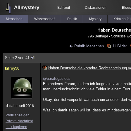
Allmystery
Echtzeit
Diskussionen
Blogs
Menschen
Wissenschaft
Politik
Mystery
Kriminalfäl
Haben Deutsche 
796 Beiträge
▪ Schlüsselwö
Rubrik Menschen
11 Bilder
Seite 2 von 41
Haben Deutsche die korrekte Rechtschreibung ve
kilroy90
@parafugacious
Ein anderes Forum, in dem ich lange aktiv war, hat
man überdurchschnittlich viele Fehler in einem Tex
Okay, der Schwerpunkt war auch ein anderer, dort wa
dabei seit 2016
Was ich damit sagen will ist, dass es mir deswegen 
Profil anzeigen
Private Nachricht
Link kopieren