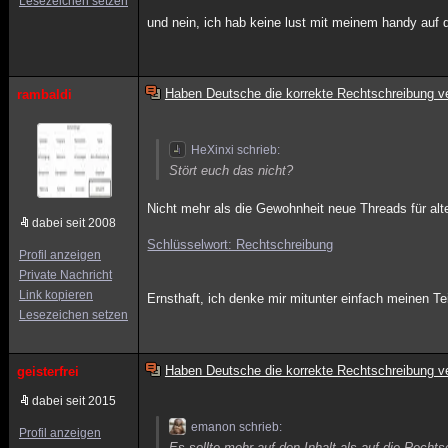
Lesezeichen setzen
und nein, ich hab keine lust mit meinem handy auf 
Haben Deutsche die korrekte Rechtschreibung ve
rambaldi
HeXinxi schrieb:
Stört euch das nicht?
Nicht mehr als die Gewohnheit neue Threads für a
dabei seit 2008
Schlüsselwort: Rechtschreibung
Profil anzeigen
Private Nachricht
Link kopieren
Ernsthaft, ich denke mir mitunter einfach meinen Te
Lesezeichen setzen
Haben Deutsche die korrekte Rechtschreibung ve
geisterfrei
dabei seit 2015
emanon schrieb:
Profil anzeigen
Es sollte mehr auf den Inhalt als auf die Recht