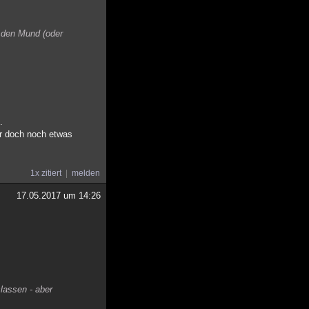
f den Mund (oder
.
ir doch noch etwas
1x zitiert
melden
17.05.2017 um 14:26
lassen - aber