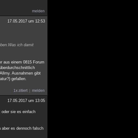
melden
17.05.2017 um 12:53
ieben.Was ich damit
der aus einem 0815 Forum
überdurchschnittlich
f Allmy. Ausnahmen gibt
tur?) gefallen.
1x zitiert
melden
17.05.2017 um 13:05
 oder sie es einfach
en aber es dennoch falsch