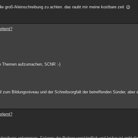
die groß-/kleinschreibung zu achten. das raubt mir meine kostbare zeit
rlernt?
lte Themen aufzumachen, SCNR :-)
il zum Bildungsniveau und der Schreibsorgfalt der betreffenden Sünder, aber 
rlernt?
schreibung ankommen. Solange der Beitrag verständlich und lesbar ist geht das