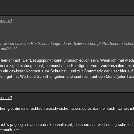
rlernt?
rt waren einzelne Posts sehr lange, da wir teilweise komplette Berichte schr
auffällt.^^
e herkommst. Der Bezugspunkt kann unterschiedlich sein. Wenn ich mal wie
en einzige Leistung es ist, humoristische Beiträge in Form von Einzeilern mit 
ich ein gewisser Kontrast zum Schreibstil und zur Grammatik der User hier au
ehr gut mit Wort und Schrift umgehen und sind nicht auf den Mund (oder Tasta
rlernt?
hen gibt die eine rechtschreibschwäche haben. ob es dann einfach faulheit ist
ich's ja googlen. andere denken vielleicht, dass sie das wort richtig schreib
rammatik etc.