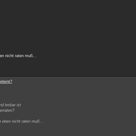
en nicht raten muß...
rlernt?
nd lesbar ist
 erraten?
h eben nicht raten muß...