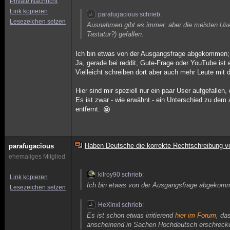
Private Nachricht
Link kopieren
parafugacious schrieb:
Lesezeichen setzen
Ausnahmen gibt es immer, aber die meisten Use
Tastatur?) gefallen.
Ich bin etwas von der Ausgangsfrage abgekommen; 
Ja, gerade bei reddit, Gute-Frage oder YouTube ist 
Vielleicht schreiben dort aber auch mehr Leute m
Hier sind mir speziell nur ein paar User aufgefalle
Es ist zwar - wie erwähnt - ein Unterschied zu de
entfernt.
Haben Deutsche die korrekte Rechtschreibung ve
parafugacious
ehemaliges Mitglied
kilroy90 schrieb:
Link kopieren
Ich bin etwas von der Ausgangsfrage abgekomme
Lesezeichen setzen
HeXinxi schrieb:
Es ist schon etwas irritierend
hier im Forum
, da
anscheinend in Sachen Hochdeutsch erschrecke