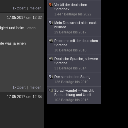
Verfall der deutschen
1x zitiert
melden
Sprache?!
1.447 Beiträge bis 2022
17.05.2017 um 12:32
Mein Deutsch ist nicht exakt
brilliant.
igiert und beim Lesen
29 Beiträge bis 2017
Probleme mit der deutschen
rde was ja einen
Sprache
18 Beiträge bis 2010
Deutsche Sprache, schwere
Sprache
31 Beiträge bis 2014
Der sprachreine Strang
136 Beiträge bis 2019
1x zitiert
melden
Sprachwandel — Ansicht,
Beobachtung und Urteil
17.05.2017 um 12:34
102 Beiträge bis 2016