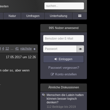
keiten
Natur
Umfragen
Unterhaltung
9
9
5
Nutzer anwesend
3
4
12
...
41
nächste
17.05.2017 um 12:26
Einloggen
Passwort vergessen?
en oder so, aber wenn
Konto erstellen
.
Ähnliche Diskussionen
Menschen die Latein hatten
können besser logisch
denken?
112 Beiträge bis 2019