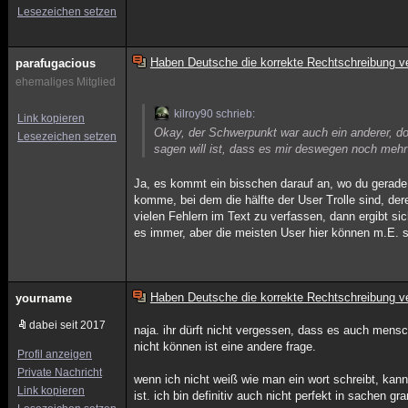
Lesezeichen setzen
Haben Deutsche die korrekte Rechtschreibung ve
parafugacious
ehemaliges Mitglied
kilroy90 schrieb:
Link kopieren
Okay, der Schwerpunkt war auch ein anderer, do
Lesezeichen setzen
sagen will ist, dass es mir deswegen noch mehr 
Ja, es kommt ein bisschen darauf an, wo du gerad
komme, bei dem die hälfte der User Trolle sind, der
vielen Fehlern im Text zu verfassen, dann ergibt s
es immer, aber die meisten User hier können m.E. s
Haben Deutsche die korrekte Rechtschreibung ve
yourname
dabei seit 2017
naja. ihr dürft nicht vergessen, dass es auch mensc
nicht können ist eine andere frage.
Profil anzeigen
Private Nachricht
wenn ich nicht weiß wie man ein wort schreibt, kann 
Link kopieren
ist. ich bin definitiv auch nicht perfekt in sachen g