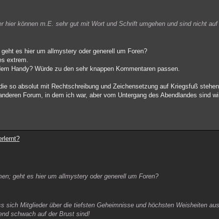
r hier können m.E. sehr gut mit Wort und Schrift umgehen und sind nicht au
geht es hier um allmystery oder generell um Foren?
es extrem.
it dem Handy? Würde zu den sehr knappen Kommentaren passen.
n, die so absolut mit Rechtschreibung und Zeichensetzung auf Kriegsfuß stehen
m anderen Forum, in dem ich war, aber vom Untergang des Abendlandes sind w
rlernt?
n; geht es hier um allmystery oder generell um Foren?
ss sich Mitglieder über die tiefsten Geheimnisse und höchsten Weisheiten aus
nd schwach auf der Brust sind!