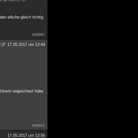
en etliche gleich richtig
melden
17.05.2017 um 13:44
r Userin angeschaut habe
melden
17.05.2017 um 13:56