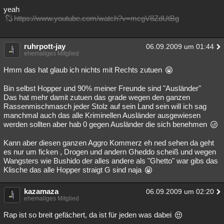
yeah
Besucht
Teilgenommen
Alle
Neue
Geschlossen
https://www.youtube.com/watch?v=mcgV8ZdUtBg
Lesenswert
Schlüsselwörter
ruhrpott-jay
06.09.2009 um 01:44
ehemaliges Mitglied
Hmm das hat glaub ich nichts mit Rechts zutuen
Bin selbst Hopper und 90% meiner Freunde sind "Ausländer"
Das hat mehr damit zutuen das grade wegen den ganzen
Rassenmischmasch jeder Stolz auf sein Land sein will ich sag
manchmal auch das alle Kriminellen Ausländer ausgewiesen
werden sollten aber hab 0 gegen Ausländer die sich benehmen
Kann aber diesen ganzen Aggro Kommerz eh ned sehen da geht
es nur um ficken , Drogen und andern Gheddo scheiß und wegen
Wangsters wie Bushido der alles andere als "Ghetto" war gibs das
Klische das alle Hopper straigt G sind naja
kazamaza
06.09.2009 um 02:20
ehemaliges Mitglied
Rap ist so breit gefächert, da ist für jeden was dabei