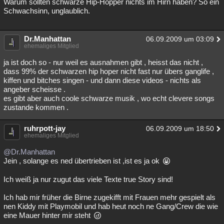
Warum sollten schwarze Hip-Hopper nichts im Hirn haben? So ein
Schwachsinn, unglaublich.
Dr.Manhattan
06.09.2009 um 03:09
ehemaliges Mitglied
ja ist doch so - nur weil es ausnahmen gibt , heisst das nicht ,
dass 99% der schwarzen hip hoper nicht fast nur übers ganglife ,
kiffen und bitches singen - und dann diese videos - nichts als
angeber scheisse .
es gibt aber auch coole schwarze musik , wo echt clevere songs
zustande kommen .
ruhrpott-jay
06.09.2009 um 18:50
ehemaliges Mitglied
@Dr.Manhattan
Jein , solange es ned übertrieben ist ,ist es ja ok
Ich weiß ja nur zugut das viele Texte true Story sind!
Ich hab mir früher die Birne zugekifft mit Frauen mehr gespielt als
nen Kiddy mit Playmobil und hab heut noch ne Gang/Crew die wie
eine Mauer hinter mir steht