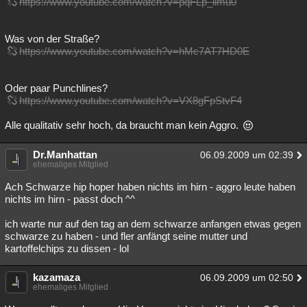
https://www.youtube.com/watch?v=pqFLp_llmu0
Was von der Straße?
https://www.youtube.com/watch?v=hMc7AT7HD0E
Oder paar Punchlines?
https://www.youtube.com/watch?v=VX8gFpStvF4
Alle qualitativ sehr hoch, da braucht man kein Aggro.
Dr.Manhattan
06.09.2009 um 02:39
ehemaliges Mitglied
Ach Schwarze hip hoper haben nichts im hirn - aggro leute haben
nichts im hirn - passt doch ^^
ich warte nur auf den tag an dem schwarze anfangen etwas gegen
schwarze zu haben - und fler anfängt seine mutter und
kartoffelchips zu dissen - lol
kazamaza
06.09.2009 um 02:50
ehemaliges Mitglied