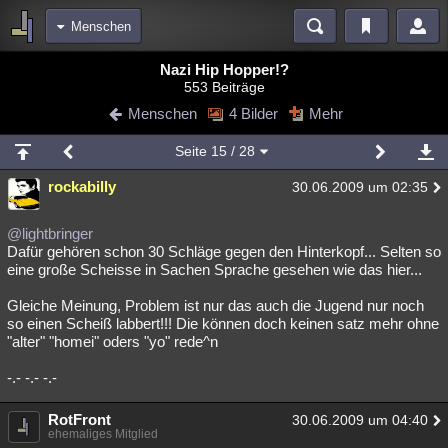
Menschen
Bereiche
Nazi Hip Hopper!?
553 Beiträge
Echtzeit
Diskussionen
Blogs
Videos
Statistiken
Menschen
4 Bilder
Mehr
Chat
Wiki
Neuigkeiten
Seite
15
/ 28
meine Rubriken
rockabilly
30.06.2009 um 02:35
Menschen
Wissenschaft
Politik
Mystery
Kriminalfälle
Spiritualität
Verschwörungen
Technologie
Ufologie
@lightbringer
Dafür gehören schon 30 Schläge gegen den Hinterkopf... Selten so
eine große Scheisse in Sachen Sprache gesehen wie das hier...
Natur
Umfragen
Unterhaltung
weitere Rubriken
Gleiche Meinung, Problem ist nur das auch die Jugend nur noch
so einen Scheiß labbert!!! Die können doch keinen satz mehr ohne
Philosophie
Träume
Orte
Esoterik
Literatur
"alter" "homei" oders "yo" rede^n
Astronomie
Helpdesk
Gruppen
Gaming
Filme
-.- -.- -.-
Musik
Clash
Verbesserungen
Allmystery
English
RotFront
30.06.2009 um 04:40
ehemaliges Mitglied
Übersichten