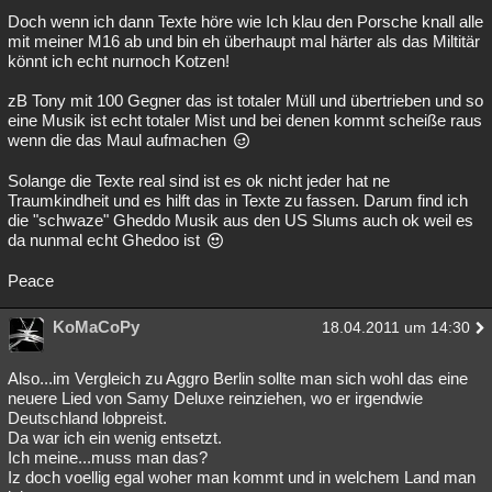
Doch wenn ich dann Texte höre wie Ich klau den Porsche knall alle
mit meiner M16 ab und bin eh überhaupt mal härter als das Miltitär
könnt ich echt nurnoch Kotzen!
zB Tony mit 100 Gegner das ist totaler Müll und übertrieben und so
eine Musik ist echt totaler Mist und bei denen kommt scheiße raus
wenn die das Maul aufmachen
Solange die Texte real sind ist es ok nicht jeder hat ne
Traumkindheit und es hilft das in Texte zu fassen. Darum find ich
die "schwaze" Gheddo Musik aus den US Slums auch ok weil es
da nunmal echt Ghedoo ist
Peace
KoMaCoPy
18.04.2011 um 14:30
Also...im Vergleich zu Aggro Berlin sollte man sich wohl das eine
neuere Lied von Samy Deluxe reinziehen, wo er irgendwie
Deutschland lobpreist.
Da war ich ein wenig entsetzt.
Ich meine...muss man das?
Iz doch voellig egal woher man kommt und in welchem Land man