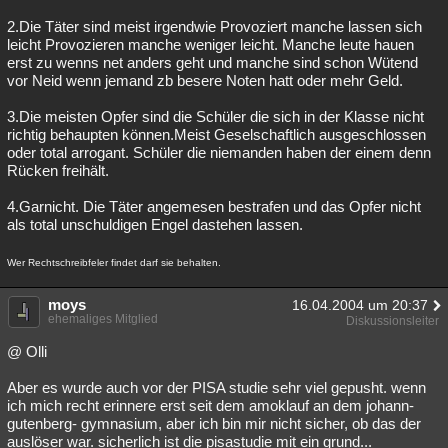
2.Die Täter sind meist irgendwie Provoziert manche lassen sich
leicht Provozieren manche weniger leicht. Manche leute hauen
erst zu wenns net anders geht und manche sind schon Wütend
vor Neid wenn jemand zb besere Noten hatt oder mehr Geld.
3.Die meisten Opfer sind die Schüler die sich in der Klasse nicht
richtig behaupten können.Meist Geselschaftlich ausgeschlossen
oder total arrogant. Schüler die niemanden haben der einem denn
Rücken freihält.
4.Garnicht. Die Täter angemesen bestrafen und das Opfer nicht
als total unschuldigen Engel dastehen lassen.
Wer Rechtschreibfeler findet darf sie behalten.
moys
16.04.2004 um 20:37
ehemaliges Mitglied
Diskussionsleiter
@ Olli
Aber es wurde auch vor der PISA studie sehr viel gepusht. wenn
ich mich recht erinnere erst seit dem amoklauf an dem johann-
gutenberg- gymnasium, aber ich bin mir nicht sicher, ob das der
auslöser war. sicherlich ist die pisastudie mit ein grund...