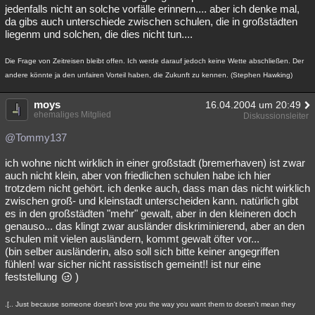
jedenfalls nicht an solche vorfälle erinnern.... aber ich denke mal,
da gibs auch unterschiede zwischen schulen, die in großstädten
liegenm und solchen, die dies nicht tun....
Die Frage von Zeitreisen bleibt offen. Ich werde darauf jedoch keine Wette abschließen. Der
andere könnte ja den unfairen Vorteil haben, die Zukunft zu kennen. (Stephen Hawking)
moys
16.04.2004 um 20:49
ehemaliges Mitglied
Diskussionsleiter
@Tommy137
ich wohne nicht wirklich in einer großstadt (bremerhaven) ist zwar
auch nicht klein, aber von friedlichen schulen habe ich hier
trotzdem nicht gehört. ich denke auch, dass man das nicht wirklich
zwischen groß- und kleinstadt unterscheiden kann. natürlich gibt
es in den großstädten "mehr" gewalt, aber in den kleineren doch
genauso... das klingt zwar ausländer diskriminierend, aber an den
schulen mit vielen ausländern, kommt gewalt öfter vor...
(bin selber ausländerin, also soll sich bitte keiner angegriffen
fühlen! war sicher nicht rassistisch gemeint!! ist nur eine
feststellung
)
.[.. Just because someone doesn't love you the way you want them to doesn't mean they