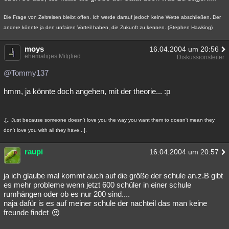
Die Frage von Zeitreisen bleibt offen. Ich werde darauf jedoch keine Wette abschließen. Der
andere könnte ja den unfairen Vorteil haben, die Zukunft zu kennen. (Stephen Hawking)
moys
16.04.2004 um 20:56
ehemaliges Mitglied
Diskussionsleiter
@Tommy137
hmm, ja könnte doch angehen, mit der theorie... :p
.[.. Just because someone doesn't love you the way you want them to doesn't mean they
don't love you with all they have ..].
raupi
16.04.2004 um 20:57
ja ich glaube mal kommt auch auf die größe der schule an.z.B gibt
es mehr probleme wenn jetzt 600 schüler in einer schule
rumhängen oder ob es nur 200 sind....
naja dafür is es auf meiner schule der nachteil das man keine
freunde findet