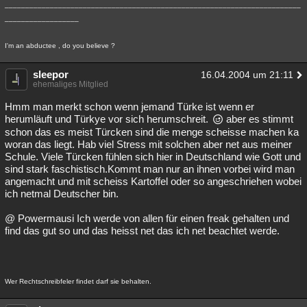
________________________________________________________________________
__________________
I'm an abductee , do you believe ?
sleepor
16.04.2004 um 21:11
ehemaliges Mitglied
Hmm man merkt schon wenn jemand Türke ist wenn er
herumläuft und Türkye vor sich herumschreit.
aber es stimmt
schon das es meist Türcken sind die menge scheisse machen ka
woran das liegt. Hab viel Stress mit solchen aber net aus meiner
Schule. Viele Türcken fühlen sich hier in Deutschland wie Gott und
sind stark faschistisch.Kommt man nur an ihnen vorbei wird man
angemacht und mit scheiss Kartoffel oder so angeschriehen wobei
ich netmal Deutscher bin.
@ Powermausi Ich werde von allen für einen freak gehalten und
find das gut so und das heisst net das ich net beachtet werde.
Wer Rechtschreibfeler findet darf sie behalten.