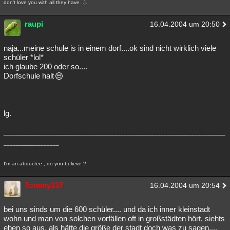
don't love you with all they have ..].
raupi
16.04.2004 um 20:50
naja...meine schule is in einem dorf....ok sind nicht wirklich viele
schüler *lol*
ich glaube 200 oder so....
Dorfschule halt
lg.
________________________________________________________________________
__________________
I'm an abductee , do you believe ?
Tommy137
16.04.2004 um 20:54
bei uns sinds um die 600 schüler.... und da ich inner kleinstadt
wohn und man von solchen vorfällen oft in großstädten hört, siehts
eben so aus, als hätte die größe der stadt doch was zu sagen....