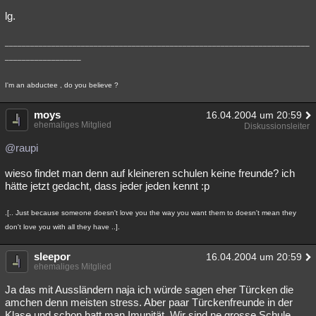
lg.
________________________________________________________________________
__________________
I'm an abductee , do you believe ?
moys
16.04.2004 um 20:59
ehemaliges Mitglied
Diskussionsleiter
@raupi
wieso findet man denn auf kleineren schulen keine freunde? ich
hätte jetzt gedacht, dass jeder jeden kennt :p
.[.. Just because someone doesn't love you the way you want them to doesn't mean they
don't love you with all they have ..].
sleepor
16.04.2004 um 20:59
ehemaliges Mitglied
Ja das mit Aussländern naja ich würde sagen eher Türcken die
amchen denn meisten stress. Aber paar Türckenfreunde in der
Klase und schon hatt man Imunität. Wir sind ne grosse Schule