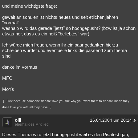
und meine wichtigste frage:
Besucht
Teilgenommen
Alle
Neue
Geschlossen
gewalt an schulen ist nichts neues und seit etlichen jahren
Lesenswert
Schlüsselwörter
"normal".
weshalb wird das gerade "jetzt" so hochgepusht? (bzw ist ja schon
etwas her, dass es ein heiß "beliebtes" war)
Ich würde mich freuen, wenn ihr ein paar gedanken hierzu
schreiben würdet und eventuelle links die passend zum thema
sind
danke im vorraus
MFG
MoYs
.[.. Just because someone doesn't love you the way you want them to doesn't mean they
don't love you with all they have ..].
oili
16.04.2004 um 20:14
ehemaliges Mitglied
Dieses Thema wird jetzt hochgepusht weil es den Pisatest gab,