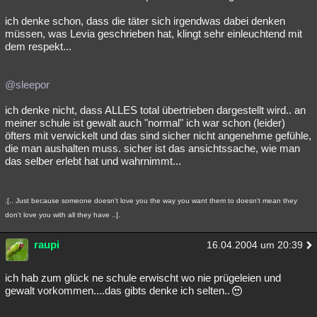
ich denke schon, dass die täter sich irgendwas dabei denken
müssen, was Levia geschrieben hat, klingt sehr einleuchtend mit
dem respekt...
@sleepor
ich denke nicht, dass ALLES total übertrieben dargestellt wird.. an
meiner schule ist gewalt auch "normal" ich war schon (leider)
öfters mit verwickelt und das sind sicher nicht angenehme gefühle,
die man aushalten muss. sicher ist das ansichtssache, wie man
das selber erlebt hat und wahrnimmt...
.[.. Just because someone doesn't love you the way you want them to doesn't mean they
don't love you with all they have ..].
raupi
16.04.2004 um 20:39
ich hab zum glück ne schule erwischt wo nie prügeleien und
gewalt vorkommen....das gibts denke ich selten..