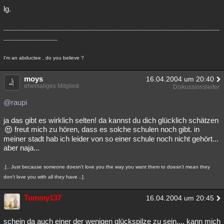
lg.
________________________________________________________________________
__________________
I'm an abductee , do you believe ?
moys
16.04.2004 um 20:40
ehemaliges Mitglied
Diskussionsleiter
@raupi
ja das gibt es wirklich selten! da kannst du dich glücklich schätzen
freut mich zu hören, dass es solche schulen noch gibt. in
meiner stadt hab ich leider von so einer schule noch nicht gehört...
aber naja...
.[.. Just because someone doesn't love you the way you want them to doesn't mean they
don't love you with all they have ..].
Tommy137
16.04.2004 um 20:45
schein da auch einer der wenigen glückspilze zu sein.... kann mich