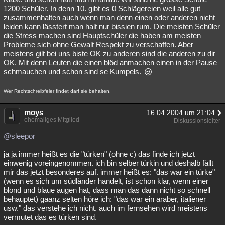
1200 Schüler. In denn 10. gibt es 0 Schlägereien weil alle gut
zusammenhalten auch wenn man denn einen oder anderen nicht
leiden kann lässtert man halt nur bissien rum. Die meisten Schüler
die Stress machen sind Hauptschüler die haben am meisten
Probleme sich ohne Gewalt Respekt zu verschaffen. Aber
meistens gilt bei uns biste OK zu anderen sind die anderen zu dir
OK. Mit denn Leuten die einen blöd anmachen einen in der Pause
schmauchen und schon sind se Kumpels.
Wer Rechtschreibfeler findet darf sie behalten.
moys
16.04.2004 um 21:04
ehemaliges Mitglied
Diskussionsleiter
@sleepor
ja ja immer heißt es die "türken" (ohne c) das finde ich jetzt
einwenig voreingenommen. ich bin selber türkin und deshalb fällt
mir das jetzt besonderes auf. immer heißt es: "das war ein türke"
(wenn es sich um südländer handelt, ist schon klar, wenn einer
blond und blaue augen hat, dass man das dann nicht so schnell
behauptet) gaanz selten höre ich: "das war ein araber, italiener
usw." das verstehe ich nicht. auch im fernsehen wird meistens
vermutet das es türken sind.