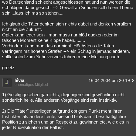
wo Deutschland schlecht abgeschlossen hat und nun werden die
schuldigen dafür gesucht --> Gewalt an Schulen soll da ein Thema
sein....lass ich ma so stehen....
Ich glaub die Täter denken sich nichts dabei und denken vorallem
nicht an die Zukunft.
Opfer kann jeder sein - man muss nur blöd gucken oder im
falschen Moment keine Kippe haben.........
Verhindern kann man das gar nicht. Höchstens die Taten
verringern mit höheren Strafen --> ein Schlag in jemand anderen,
sollte sofort zum Schulverweis führen meine Meinung nach.
greetz
lévia
16.04.2004 um 20:19
ehemaliges Mitglied
1) Gesitig gesehen garnichts, diejenigen sind gewöhnlich nicht
sonderlich helle. Alle anderen Vorgänge sind rein Instinktiv.
2) Die "Täter" unterliegen aufgrund obrigem Punkt mehr ihren
Instinkten als andere Leute, sie sind bloß damit beschäftigt ihre
Position zu sichern und an Respekt zu gewinnen etc. wie dies in
jeder Rudelsituation der Fall ist.