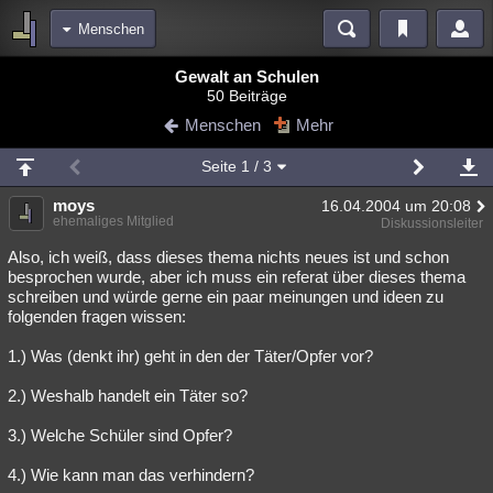
Menschen
Bereiche
Gewalt an Schulen
50 Beiträge
Echtzeit
Diskussionen
Blogs
Videos
Statistiken
Menschen
Mehr
Chat
Wiki
Neuigkeiten
Seite
1
/ 3
meine Rubriken
moys
16.04.2004 um 20:08
Menschen
Wissenschaft
Politik
Mystery
Kriminalfälle
ehemaliges Mitglied
Diskussionsleiter
Spiritualität
Verschwörungen
Technologie
Ufologie
Also, ich weiß, dass dieses thema nichts neues ist und schon
besprochen wurde, aber ich muss ein referat über dieses thema
schreiben und würde gerne ein paar meinungen und ideen zu
Natur
Umfragen
Unterhaltung
folgenden fragen wissen:
weitere Rubriken
1.) Was (denkt ihr) geht in den der Täter/Opfer vor?
Philosophie
Träume
Orte
Esoterik
Literatur
2.) Weshalb handelt ein Täter so?
Astronomie
Helpdesk
Gruppen
Gaming
Filme
3.) Welche Schüler sind Opfer?
Musik
Clash
Verbesserungen
Allmystery
English
4.) Wie kann man das verhindern?
Übersichten