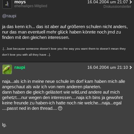
moys
16.04.2004 um 21:07
ehemaliges Mitglied
Diskussionsleiter
@raupi
ja das kenn ich... das ist aber auf größeren schulen nicht anders,
nur das man eventuell mehr glück haben könnte noch jmd zu
finden mit den gleichen interessen.
.[.. Just because someone doesn't love you the way you want them to doesn't mean they
don't love you with all they have ..].
raupi
16.04.2004 um 21:10
naja...als ich in meine neue schule im dorf kam haben mich alle
angeschaut als wär ich von nem anderen planeten.
dann haben die gleich gelästert wie wild,und andere auf mich
gehetzt....nur wegen den interessen....naja ich bins ja gewohnt
keine freunde zu haben-ich hatte noch nie welche...naja...egal
....passt ned in den thread....
lg.