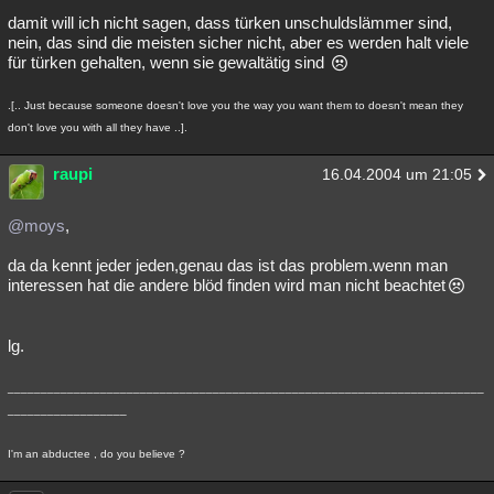
damit will ich nicht sagen, dass türken unschuldslämmer sind,
nein, das sind die meisten sicher nicht, aber es werden halt viele
für türken gehalten, wenn sie gewaltätig sind
.[.. Just because someone doesn't love you the way you want them to doesn't mean they
don't love you with all they have ..].
raupi
16.04.2004 um 21:05
@moys
,
da da kennt jeder jeden,genau das ist das problem.wenn man
interessen hat die andere blöd finden wird man nicht beachtet
lg.
________________________________________________________________________
__________________
I'm an abductee , do you believe ?