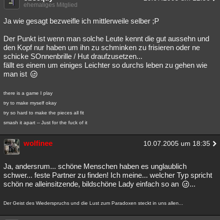
ehemaliges Mitglied
Ja wie gesagt bezweifle ich mittlerweile selber ;P
Der Punkt ist wenn man solche Leute kennt die gut aussehn und
den Kopf nur haben um ihn zu schminken zu frisieren oder ne
schicke SOnnenbrille / Hut draufzusetzen...
fällt es einem um einiges Leichter so durchs leben zu gehen wie
man ist
there is a game I play
try to make myself okay
try so hard to make the pieces all fit
smash it apart -- Just for the fuck of it
wolfinee
10.07.2005 um 18:35
Ja, andersrum... schöne Menschen haben es unglaublich
schwer... feste Partner zu finden! Ich meine... welcher Typ spricht
schön ne alleinsitzende, bildschöne Lady einfach so an
...
Der Geist des Wiederspruchs und die Lust zum Paradoxen steckt in uns allen...