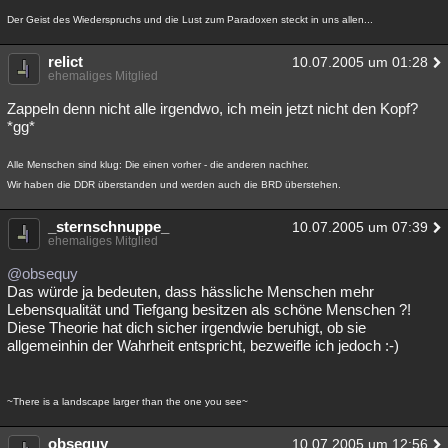
Der Geist des Wiederspruchs und die Lust zum Paradoxen steckt in uns allen...
relict
10.07.2005 um 01:28
ehemaliges Mitglied
Zappeln denn nicht alle irgendwo, ich mein jetzt nicht den Kopf?
*gg*
Alle Menschen sind klug: Die einen vorher - die anderen nachher.
Wir haben die DDR überstanden und werden auch die BRD überstehen.
_sternschnuppe_
10.07.2005 um 07:39
ehemaliges Mitglied
@obsequy
Das würde ja bedeuten, dass hässliche Menschen mehr
Lebensqualität und Tiefgang besitzen als schöne Menschen ?!
Diese Theorie hat dich sicher irgendwie beruhigt, ob sie
allgemeinhin der Wahrheit entspricht, bezweifle ich jedoch :-)
~There is a landscape larger than the one you see~
obsequy
10.07.2005 um 12:56