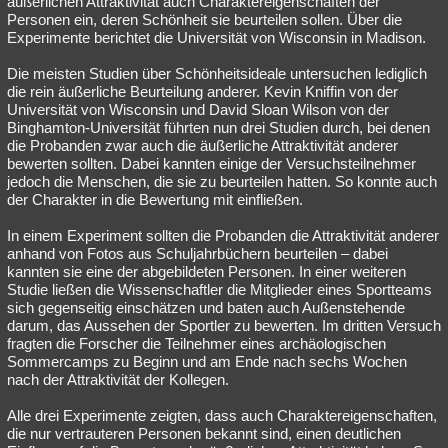
äußerlichen Attraktivität auch Charaktereigenschaften der
Personen ein, deren Schönheit sie beurteilen sollen. Über die
Besucht
Teilgenommen
Alle
Neue
Geschlossen
Experimente berichtet die Universität von Wisconsin in Madison.
Lesenswert
Schlüsselwörter
Die meisten Studien über Schönheitsideale untersuchen lediglich
die rein äußerliche Beurteilung anderer. Kevin Kniffin von der
Universität von Wisconsin und David Sloan Wilson von der
Binghamton-Universität führten nun drei Studien durch, bei denen
die Probanden zwar auch die äußerliche Attraktivität anderer
bewerten sollten. Dabei kannten einige der Versuchsteilnehmer
jedoch die Menschen, die sie zu beurteilen hatten. So konnte auch
der Charakter in die Bewertung mit einfließen.
In einem Experiment sollten die Probanden die Attraktivität anderer
anhand von Fotos aus Schuljahrbüchern beurteilen – dabei
kannten sie eine der abgebildeten Personen. In einer weiteren
Studie ließen die Wissenschaftler die Mitglieder eines Sportteams
sich gegenseitig einschätzen und baten auch Außenstehende
darum, das Aussehen der Sportler zu bewerten. Im dritten Versuch
fragten die Forscher die Teilnehmer eines archäologischen
Sommercamps zu Beginn und am Ende nach sechs Wochen
nach der Attraktivität der Kollegen.
Alle drei Experimente zeigten, dass auch Charaktereigenschaften,
die nur vertrauteren Personen bekannt sind, einen deutlichen