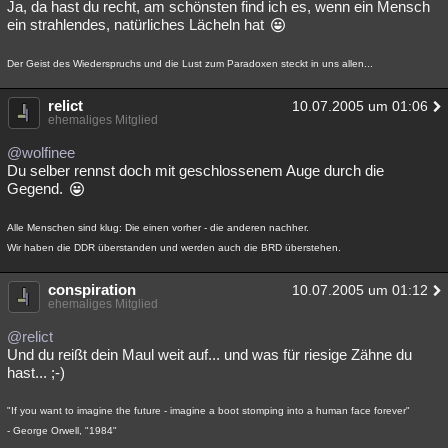
Ja, da hast du recht, am schönsten find ich es, wenn ein Mensch
ein strahlendes, natürliches Lächeln hat
Der Geist des Wiederspruchs und die Lust zum Paradoxen steckt in uns allen...
relict
10.07.2005 um 01:06
ehemaliges Mitglied
@wolfinee
Du selber rennst doch mit geschlossenem Auge durch die
Gegend.
Alle Menschen sind klug: Die einen vorher - die anderen nachher.
Wir haben die DDR überstanden und werden auch die BRD überstehen.
conspiration
10.07.2005 um 01:12
ehemaliges Mitglied
@relict
Und du reißt dein Maul weit auf... und was für riesige Zähne du
hast... ;-)
"If you want to imagine the future - imagine a boot stomping into a human face forever"
- George Orwell, "1984"