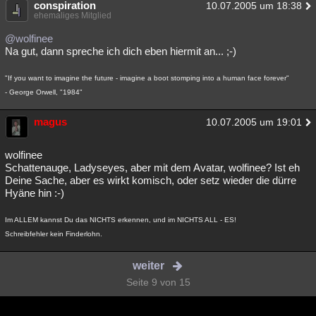
conspiration
10.07.2005 um 18:38
ehemaliges Mitglied
@wolfinee
Na gut, dann spreche ich dich eben hiermit an... ;-)
"If you want to imagine the future - imagine a boot stomping into a human face forever"
- George Orwell, "1984"
magus
10.07.2005 um 19:01
wolfinee
Schattenauge, Ladyseyes, aber mit dem Avatar, wolfinee? Ist eh
Deine Sache, aber es wirkt komisch, oder setz wieder die dürre
Hyäne hin :-)
Im ALLEM kannst Du das NICHTS erkennen, und im NICHTS ALL - ES!
Schreibfehler kein Finderlohn.
weiter
Seite 9 von 15