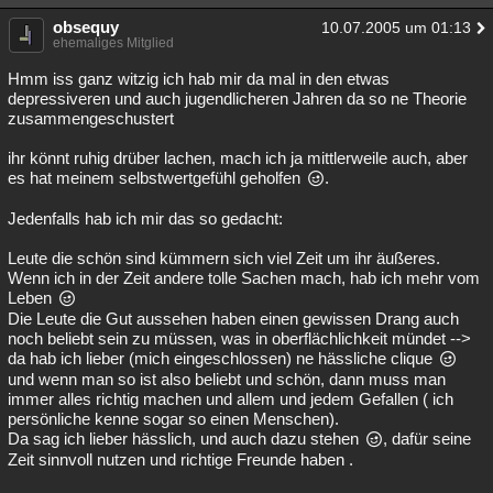
obsequy
10.07.2005 um 01:13
ehemaliges Mitglied
Hmm iss ganz witzig ich hab mir da mal in den etwas
depressiveren und auch jugendlicheren Jahren da so ne Theorie
zusammengeschustert
ihr könnt ruhig drüber lachen, mach ich ja mittlerweile auch, aber
es hat meinem selbstwertgefühl geholfen
.
Jedenfalls hab ich mir das so gedacht:
Leute die schön sind kümmern sich viel Zeit um ihr äußeres.
Wenn ich in der Zeit andere tolle Sachen mach, hab ich mehr vom
Leben
Die Leute die Gut aussehen haben einen gewissen Drang auch
noch beliebt sein zu müssen, was in oberflächlichkeit mündet -->
da hab ich lieber (mich eingeschlossen) ne hässliche clique
und wenn man so ist also beliebt und schön, dann muss man
immer alles richtig machen und allem und jedem Gefallen ( ich
persönliche kenne sogar so einen Menschen).
Da sag ich lieber hässlich, und auch dazu stehen
, dafür seine
Zeit sinnvoll nutzen und richtige Freunde haben .