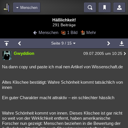
Menschen
Bereiche
Häßlichkeit!
291 Beiträge
Echtzeit
Diskussionen
Blogs
Videos
Statistiken
Menschen
1 Bild
Mehr
Chat
Wiki
Neuigkeiten
2
Seite
9
/ 15
meine Rubriken
Gwyddion
09.07.2005 um 10:25
Menschen
Wissenschaft
Politik
Mystery
Kriminalfälle
Spiritualität
Verschwörungen
Technologie
Ufologie
Na dann copy und paste ich mal nen Artikel von Wissenschaft.de
Natur
Umfragen
Unterhaltung
Altes Klischee bestätigt: Wahre Schönheit kommt tatsächlich von
weitere Rubriken
innen
Philosophie
Träume
Orte
Esoterik
Literatur
Ein guter Charakter macht attraktiv – ein schlechter hässlich
Astronomie
Helpdesk
Gruppen
Gaming
Filme
Wahre Schönheit kommt von innen. Dieses Klischee ist gar nicht
Musik
Clash
Verbesserungen
Allmystery
English
so weit von der Wirklichkeit entfernt, haben amerikanische
Forscher nun gezeigt: Menschen beziehen in die Bewertung der
Übersichten