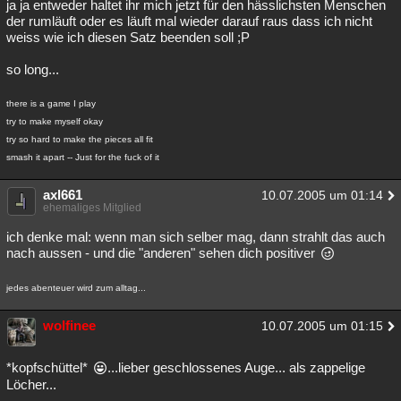
ja ja entweder haltet ihr mich jetzt für den hässlichsten Menschen
der rumläuft oder es läuft mal wieder darauf raus dass ich nicht
weiss wie ich diesen Satz beenden soll ;P
so long...
there is a game I play
try to make myself okay
try so hard to make the pieces all fit
smash it apart -- Just for the fuck of it
axl661
10.07.2005 um 01:14
ehemaliges Mitglied
ich denke mal: wenn man sich selber mag, dann strahlt das auch
nach aussen - und die "anderen" sehen dich positiver
jedes abenteuer wird zum alltag...
wolfinee
10.07.2005 um 01:15
*kopfschüttel*
...lieber geschlossenes Auge... als zappelige
Löcher...