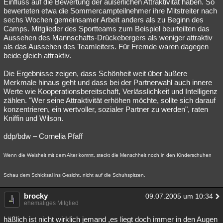
Einfluss auf die Bewertung der äußerlichen Attraktivität haben. So
bewerteten etwa die Sommercampteilnehmer ihre Mitstreiter nach
sechs Wochen gemeinsamer Arbeit anders als zu Beginn des
Camps. Mitglieder des Sportteams zum Beispiel beurteilten das
Aussehen des Mannschafts-Drückebergers als weniger attraktiv
als das Aussehen des Teamleiters. Für Fremde waren dagegen
beide gleich attraktiv.
Die Ergebnisse zeigen, dass Schönheit weit über äußere
Merkmale hinaus geht und dass bei der Partnerwahl auch innere
Werte wie Kooperationsbereitschaft, Verlässlichkeit und Intelligenz
zählen. "Wer seine Attraktivität erhöhen möchte, sollte sich darauf
konzentrieren, ein wertvoller, sozialer Partner zu werden", raten
Kniffin und Wilson.
ddp/bdw – Cornelia Pfaff
Wenn die Weisheit mit dem Alter kommt, steckt die Menschheit noch in den Kinderschuhen
Schau dem Schicksal ins Gesicht, nicht auf die Schuhspitzen.
brocky
09.07.2005 um 10:34
ehemaliges Mitglied
häßlich ist nicht wirklich jemand ,es liegt doch immer in den Augen