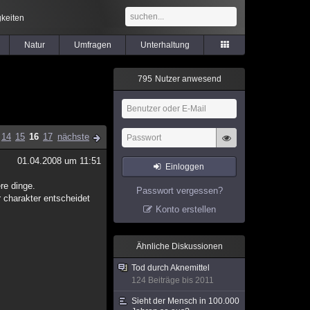
keiten
Natur
Umfragen
Unterhaltung
7
9
5
Nutzer anwesend
14
15
16
17
nächste
01.04.2008 um 11:51
Einloggen
re dinge.
Passwort vergessen?
 charakter entscheidet
Konto erstellen
Ähnliche Diskussionen
Tod durch Aknemittel
124 Beiträge bis 2011
Sieht der Mensch in 100.000