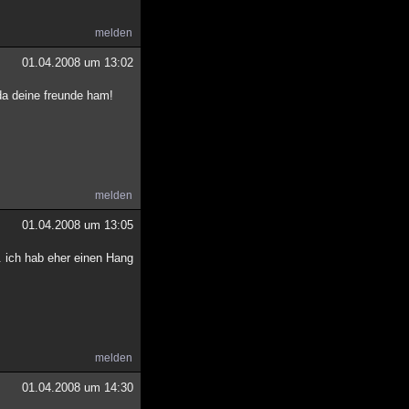
melden
01.04.2008 um 13:02
 da deine freunde ham!
melden
01.04.2008 um 13:05
. ich hab eher einen Hang
melden
01.04.2008 um 14:30