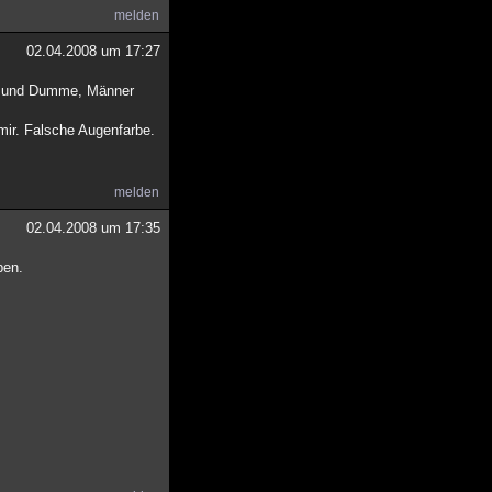
melden
02.04.2008 um 17:27
ge und Dumme, Männer
 mir. Falsche Augenfarbe.
melden
02.04.2008 um 17:35
ben.