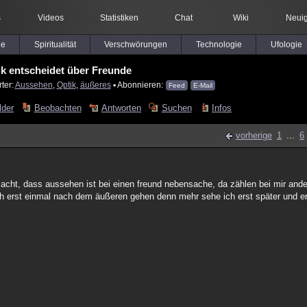
s
Videos
Statistiken
Chat
Wiki
Neuig
le
Spiritualität
Verschwörungen
Technologie
Ufologie
ik entscheidet über Freunde
ter:
Aussehen
,
Optik
,
äußeres
▪ Abonnieren:
Feed
E-Mail
lder
Beobachten
Antworten
Suchen
Infos
vorherige
1
...
6
macht, dass aussehen ist bei einen freund nebensache, da zählen bei mir ande
ch erst einmal nach dem äußeren gehen denn mehr sehe ich erst später und er