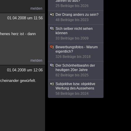
Jahren so aus?
25 Beiträge bis 2026
melden
Der Drang anders zu sein?
01.04.2008 um 11:56
48 Beiträge bis 2023
Sich selber nicht sehen
können
henes herz ist - dann
33 Beiträge bis 2009
Bewerbungsfotos - Warum
eigentlich?
326 Beiträge bis 2018
melden
Der Schönheitswahn der
01.04.2008 um 12:06
heutigen 20er Jahre
82 Beiträge bis 2025
rcheinander gewürfelt.
Subjektive bzw. objektive
Wertung des Aussehens
58 Beiträge bis 2024