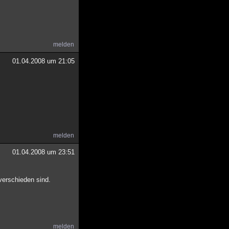
melden
01.04.2008 um 21:05
melden
01.04.2008 um 23:51
verschieden sind.
melden