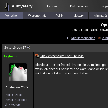
Allmystery
Echtzeit
Diskussionen
Blog
Menschen
Wissenschaft
Politik
Mystery
Kriminalfäl
Opt
335 Beiträge
▪ Schlüsselwör
Rubrik Menschen
2 Bi
Seite 16 von 17
Optik entscheidet über Freunde
kayleigh
die vielfalt meiner freunde haben sie zu meinen ge
wenn ich aber auf partnersuche wäre, dann würde i
mich dann auf das zusammen bleiben.
dabei seit 2005
Profil anzeigen
Private Nachricht
Link kopieren