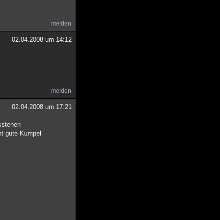
melden
02.04.2008 um 14:12
melden
02.04.2008 um 17:21
usstehen
cht gute Kumpel