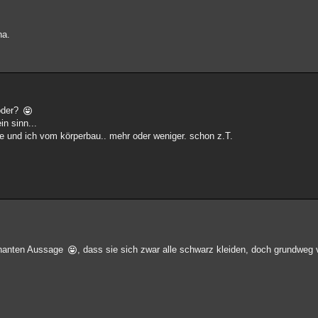
na.
 oder?
n sinn...
nde und ich vom körperbau.. mehr oder weniger. schon z.T.
ägnanten Aussage
, dass sie sich zwar alle schwarz kleiden, doch grundweg 