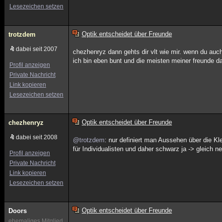
Lesezeichen setzen
Optik entscheidet über Freunde
trotzdem
dabei seit 2007
chezhenryz dann gehts dir vlt wie mir. wenn du auc
ich bin eben bunt und die meisten meiner freunde d
Profil anzeigen
Private Nachricht
Link kopieren
Lesezeichen setzen
Optik entscheidet über Freunde
chezhenryz
dabei seit 2008
@trotzdem
: nur definiert man Aussehen über die K
für Individualisten und daher schwarz ja -> gleich ne
Profil anzeigen
Private Nachricht
Link kopieren
Lesezeichen setzen
Optik entscheidet über Freunde
Doors
ehemaliges Mitglied