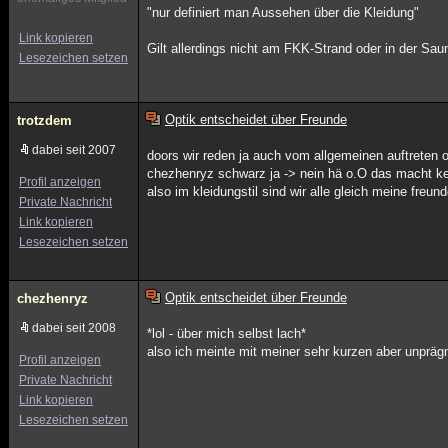
"nur definiert man Aussehen über die Kleidung"
Link kopieren
Gilt allerdings nicht am FKK-Strand oder in der Sau
Lesezeichen setzen
Optik entscheidet über Freunde
trotzdem
dabei seit 2007
doors wir reden ja auch vom allgemeinen auftreten
chezhenryz schwarz ja -> nein hä o.O das macht kei
Profil anzeigen
also im kleidungstil sind wir alle gleich meine freu
Private Nachricht
Link kopieren
Lesezeichen setzen
Optik entscheidet über Freunde
chezhenryz
dabei seit 2008
*lol - über mich selbst lach*
also ich meinte mit meiner sehr kurzen aber unpr
Profil anzeigen
Private Nachricht
Link kopieren
Lesezeichen setzen