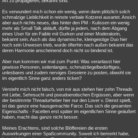
Art zu propagieren, bekannt sind.
Besucht
Teilgenommen
Alle
Neue
Geschlossen
Es verwundert mich schon ein wenig, wenn dann plötzlich solch
schmalzige Lieblichkeit in reinste verbale Kotzerei ausartet. Ansich
Lesenswert
Schlüsselwörter
aber auch nichts neues, das hinter den PM - Kulissen ein wenig
mehr als Small Talk abläuft, dürfte ja jedem, nach dem Abgang
eines User für ein Faible mit Gurken und einer Moderatorin,
bekannt sein. Auch als das dynamische, kleingeistige Duo hier
noch sein Unwesen trieb, wurde öfterhin nach außen bekannt das
deren Harmonie anscheinend doch nicht so bindend ist.
Aber nun kommen wir mal zum Punkt: Was veranlasst hier
gewisse Personen, seitenlanges, schmalztiegelbedürftiges,
unlesbares und zudem nerviges Geseiere zu posten, obwohl sie
im eigentlich Sinne ganz anders ticken?
Versteht mich nicht falsch, von mir aus stehen hier zehn Threads
mit Liebe, Sehnsucht und pseudoerotischen Ergüssen, aber wenn
der bestimmte Threadurheber hier nur den Lover v. Dienst spielt,
ist das ganze eine hausgemachte Farce. Das sich die gesamten
Eigenschafts - Facetten erst später im eigentlichen Sinne geäußert
haben, macht das ganze nicht besser.
Meines Erachtens, sind solche Blöffereien die ersten
Auswirkungen einer Spaßcommunity. Soweit ich bemerkt habe,