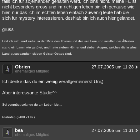
falls ich für sojemanden gehalten werd, ich bins nicht. meine FL ist
nicht besonders gross und im richtigen leben bin ich genauso wie
hier. nur das ich im echten leben einfach zuwenig leute hab die
sich für mystery interessieren. deshlab bin ich auch hier gelandet.
gruss
Und ich sah, und siehe! in der Mitte des Throns und der vier Tiere und inmitten der Ältesten
stand ein Lamm wie getötet, und hatte sieben Hörner und sieben Augen, welches die in alles
Land ausgesandten sieben Geister Gottes sind.
Obrien
27.07.2005 um 11:28
ehemaliges Mitglied
Ich denke das du ein wenig verallgemeinerst Uni;)
Aber interessante Studie^^
Sei vergnügt solange du am Leben bist...
Ptahotep (2400 v.Chr.)
bea
27.07.2005 um 11:31
ehemaliges Mitglied