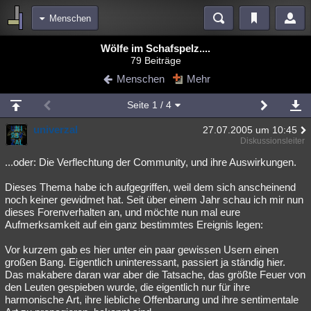
Menschen
Bereiche
Wölfe im Schafspelz....
79 Beiträge
Echtzeit
Diskussionen
Blogs
Videos
Statistiken
Menschen
Mehr
Chat
Wiki
Neuigkeiten
Seite
1
/ 4
meine Rubriken
univerzal
27.07.2005 um 10:45
Menschen
Wissenschaft
Politik
Mystery
Kriminalfälle
Diskussionsleiter
Spiritualität
Verschwörungen
Technologie
Ufologie
...oder: Die Verflechtung der Community, und ihre Auswirkungen.
Dieses Thema habe ich aufgegriffen, weil dem sich anscheinend
Natur
Umfragen
Unterhaltung
noch keiner gewidmet hat. Seit über einem Jahr schau ich mir nun
weitere Rubriken
dieses Forenverhalten an, und möchte nun mal eure
Aufmerksamkeit auf ein ganz bestimmtes Ereignis legen:
Philosophie
Träume
Orte
Esoterik
Literatur
Vor kurzem gab es hier unter ein paar gewissen Usern einen
Astronomie
Helpdesk
Gruppen
Gaming
Filme
großen Bang. Eigentlich uninteressant, passiert ja ständig hier.
Das makabere daran war aber die Tatsache, das größte Feuer von
Musik
Clash
Verbesserungen
Allmystery
English
den Leuten gespieben wurde, die eigentlich nur für ihre
harmonische Art, ihre liebliche Offenbarung und ihre sentimentale
Übersichten