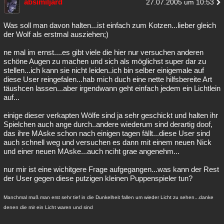
absimiljard
27.07.2005 um 10:53
Was soll man davon halten...ist einfach zum Kotzen...lieber gleich
der Wolf als erstmal ausziehen;)
ne mal im ernst....es gibt viele die hier nur versuchen anderen
schöne Augen zu machen und sich als möglichst super dar zu
stellen...ich kann sie nicht leiden..ich bin selber einigemale auf
diese User reingefalen...hab mich duch eine nette hilfsbereite Art
täushcen lassen...aber irgendwann geht einfach jedem ein Lichtlein
auf...
einige dieser verkapten Wölfe sind ja sehr geschickt und halten ihr
Spielchen auch ange durch..andere wiederum sind derartig doof,
das ihre MAske schon nach einigen tagen fällt...diese User sind
auch schnell weg und versuchen es dann mit einem neuen Nick
und einer neuen MAske...auch nciht grae angenehm...
nur mir ist eine wichitgere Frage aufgegangen...was kann der Rest
der User gegen diese putzigen kleinen Puppenspieler tun?
Manchmal muß man erst sehr tief in die Dunkelheit fallen um wieder Licht zu sehen...danke
denen die mir ein Licht waren und sind