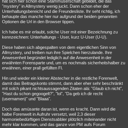
hat sich hier schon eine Stammuserschaft gebildet, die das
"mystery" in Allmystery wenig juckt. Dann schon eher der
Unterhaltungsbereicht und die Freundesliste. Ihr seht richtig, ich
behaupte das manche hier nur aufgrund der beiden genannten
Optionen die Url in den Browser tippen.
Ich habe es mir erlaubt, solche User mit einer Bezeichnung zu
kennzeichnen: Unterhaltungs - User, kurz U-User (U-U).
Diese haben sich abgespalten von dem eigentlichen Sinn von
Allmystery, und treiben nun ihre Spielchen hierzulande. Ihre
Anwesenheit begründet lediglich auf die Anwesenheit in der
erwähnten Forensparte und, um es nochmals sicherheitshalber zu
erwähnen, einer prall gefüllten Fl.
Hin und wieder ein kleiner Abstecher in die restliche Forenwelt,
damit das Beitragskonto stimmt, dann aber eher sehr beschränkt
mit solch pikant nichtsaussagenden Zitaten alá: "Glaub ich nicht",
"Hast du schon gegoogelt?", "lol", "Da geb ich dir recht
(usernamen)" und "Blaaa".
Doch das amüsante daran ist, wenn es kracht. Dann wird die
halbe Forenwelt in Aufruhr versetzt, weil 2,3 dieser
harmoniebedürftigen Dienstsabbler plötzlich miteinander nicht
mehr klar kommen, und das ganze von PM aufs Forum