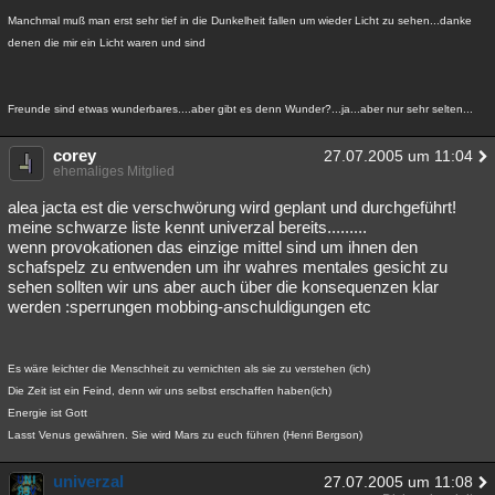
Manchmal muß man erst sehr tief in die Dunkelheit fallen um wieder Licht zu sehen...danke
denen die mir ein Licht waren und sind
Freunde sind etwas wunderbares....aber gibt es denn Wunder?...ja...aber nur sehr selten...
corey
27.07.2005 um 11:04
ehemaliges Mitglied
alea jacta est die verschwörung wird geplant und durchgeführt!
meine schwarze liste kennt univerzal bereits.........
wenn provokationen das einzige mittel sind um ihnen den
schafspelz zu entwenden um ihr wahres mentales gesicht zu
sehen sollten wir uns aber auch über die konsequenzen klar
werden :sperrungen mobbing-anschuldigungen etc
Es wäre leichter die Menschheit zu vernichten als sie zu verstehen (ich)
Die Zeit ist ein Feind, denn wir uns selbst erschaffen haben(ich)
Energie ist Gott
Lasst Venus gewähren. Sie wird Mars zu euch führen (Henri Bergson)
univerzal
27.07.2005 um 11:08