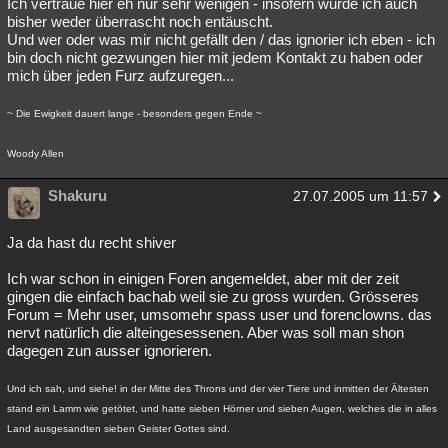
Ich vertraue hier eh nur sehr wenigen - insofern wurde ich auch
bisher weder überrascht noch entäuscht.
Und wer oder was mir nicht gefällt den / das ignorier ich eben - ich
bin doch nicht gezwungen hier mit jedem Kontakt zu haben oder
mich über jeden Furz aufzuregen...
~ Die Ewigkeit dauert lange - besonders gegen Ende ~
Woody Allen
Shakuru
27.07.2005 um 11:57
Ja da hast du recht shiver
Ich war schon in einigen Foren angemeldet, aber mit der zeit
gingen die einfach bachab weil sie zu gross wurden. Grösseres
Forum = Mehr user, umsomehr spass user und forenclowns. das
nervt natürlich die alteingesessenen. Aber was soll man shon
dagegen zun ausser ignorieren.
Und ich sah, und siehe! in der Mitte des Throns und der vier Tiere und inmitten der Ältesten
stand ein Lamm wie getötet, und hatte sieben Hörner und sieben Augen, welches die in alles
Land ausgesandten sieben Geister Gottes sind.