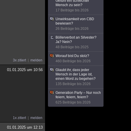
Gefühl ein schlechter
Mensch zu sein?
17 Beiträge bis 2026
Unwirksamkeit von CBD
bewiesen?
26 Beiträge bis 2026
Böllerverbot an Silvester?
Ja? Nein?
48 Beiträge bis 2025
Worauf bist Du stolz?
3x zitiert
melden
460 Beiträge bis 2026
01.01.2025 um 10:56
Glaubt ihr, dass jeder
Mensch in der Lage ist,
einen Mord zu begehen?
135 Beiträge bis 2026
Generation Party – Nur noch
feiern, feiern, feiern?
625 Beiträge bis 2026
1x zitiert
melden
01.01.2025 um 12:13