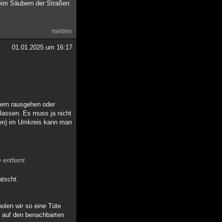
beim Säubern der Straßen
melden
01.01.2025 um 16:17
lern rausgehen oder
 lassen. Es muss ja nicht
gen) im Umkreis kann man
 entfernt.
atscht.
holen wir so eine Tüte
r auf den benachbarten