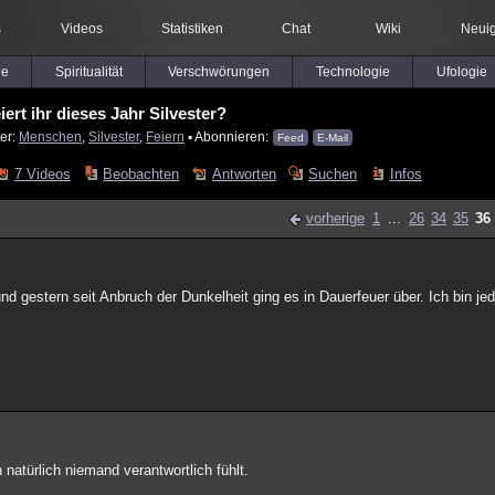
s
Videos
Statistiken
Chat
Wiki
Neuig
le
Spiritualität
Verschwörungen
Technologie
Ufologie
iert ihr dieses Jahr Silvester?
er:
Menschen
,
Silvester
,
Feiern
▪ Abonnieren:
Feed
E-Mail
7 Videos
Beobachten
Antworten
Suchen
Infos
vorherige
1
...
26
34
35
36
und gestern seit Anbruch der Dunkelheit ging es in Dauerfeuer über. Ich bin jed
h natürlich niemand verantwortlich fühlt.