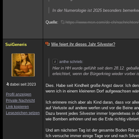
In der Numerologie ist 2025 besonders bemerkens
Quelle:
https://www.msn.com/de-ch/nachrichten/o
Wie feiert ihr dieses Jahr Silvester?
SuiGeneris
anthe schrieb:
Hier in HH wurde gefühlt seit dem 28.12. geballe
erleichtert, wenn der Bürgerkrieg wieder vorbei is
dabei seit 2023
Dies. Habe seit Kindheit große Angst davor. Ich denk
wenn ich in einem kleineren Dorf aufgewachsen wär
Profil anzeigen
Private Nachricht
Ich erinnere mich aber als Kind daran, dass vor a
Link kopieren
auf Verluste auf andere werfen und vor die Beine an
Lesezeichen setzen
Dazu brennt jedes Silvester immer Irgendetwas in d
wie Bomben anhören und wo die Erde richtig vibrie
Und am nächsten Tag ist der gesamte Boden Rot von
Ich versuche immer einige Tage vor und nach Silve