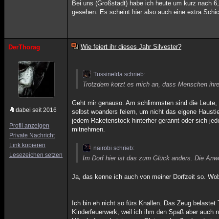
Bei uns (Großstadt) habe ich heute um kurz nach 6,
gesehen. Es scheint hier also auch eine extra Schi
Wie feiert ihr dieses Jahr Silvester?
DerThorag
Tussinelda schrieb:
Trotzdem kotzt es mich an, dass Menschen ihr
Geht mir genauso. Am schlimmsten sind die Leute, d
dabei seit 2016
selbst woanders feiern, um nicht das eigene Hausti
jedem Raketenstock hinterher gerannt oder sich je
Profil anzeigen
mitnehmen.
Private Nachricht
Link kopieren
nairobi schrieb:
Lesezeichen setzen
Im Dorf hier ist das zum Glück anders. Die Anw
Ja, das kenne ich auch von meiner Dorfzeit so. Wobe
Ich bin eh nicht so fürs Knallen. Das Zeug belastet
Kinderfeuerwerk, weil ich ihm den Spaß aber auch 