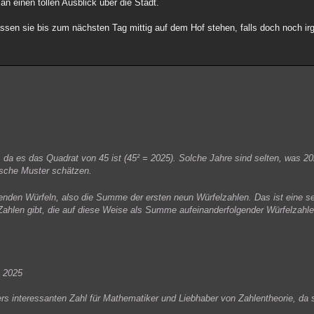
n einen tollen Ausblick über die Stadt.
ssen sie bis zum nächsten Tag mittig auf dem Hof stehen, falls doch noch ir
 da es das Quadrat von 45 ist (45² = 2025). Solche Jahre sind selten, was 2
ische Muster schätzen.
nden Würfeln, also die Summe der ersten neun Würfelzahlen. Das ist eine s
Zahlen gibt, die auf diese Weise als Summe aufeinanderfolgender Würfelzahle
= 2025
s interessanten Zahl für Mathematiker und Liebhaber von Zahlentheorie, da s