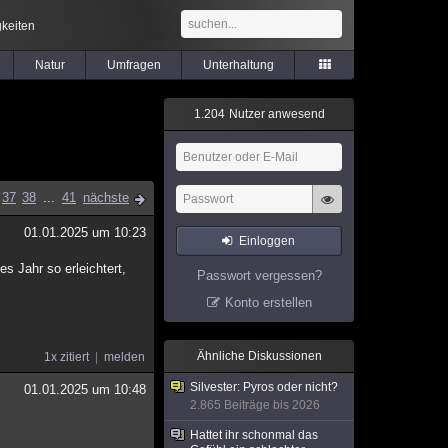
keiten
Natur
Umfragen
Unterhaltung
1
.
2
0
4
Nutzer anwesend
37
38
...
41
nächste
01.01.2025 um 10:23
Einloggen
es Jahr so erleichtert,
Passwort vergessen?
Konto erstellen
Ähnliche Diskussionen
1x zitiert
melden
Silvester: Pyros oder nicht?
01.01.2025 um 10:48
2.865 Beiträge bis 2026
Hattet ihr schonmal das