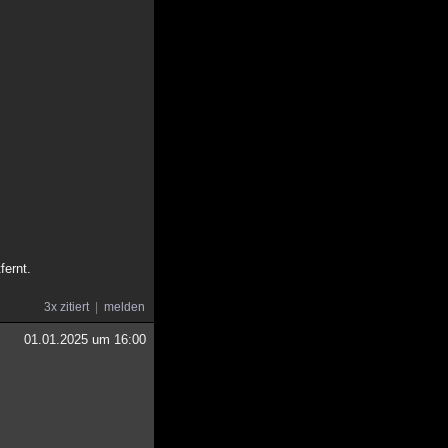
fernt.
3x zitiert
melden
01.01.2025 um 16:00