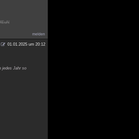
wMEuN
melden
01.01.2025 um 20:12
n jedes Jahr so