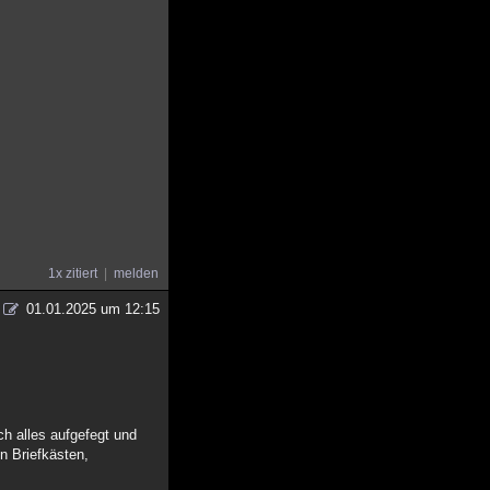
1x zitiert
melden
01.01.2025 um 12:15
ch alles aufgefegt und
en Briefkästen,