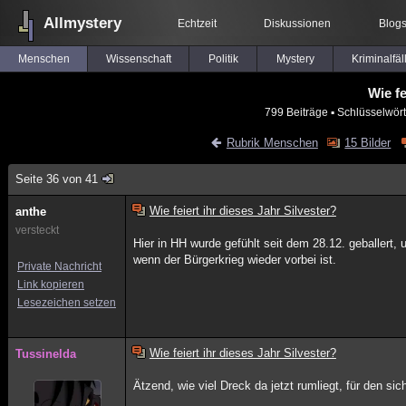
Allmystery
Echtzeit
Diskussionen
Blog
Menschen
Wissenschaft
Politik
Mystery
Kriminalfäl
Wie fe
799 Beiträge
▪ Schlüsselwört
Rubrik Menschen
15 Bilder
Seite 36 von 41
Wie feiert ihr dieses Jahr Silvester?
anthe
versteckt
Hier in HH wurde gefühlt seit dem 28.12. geballert, 
wenn der Bürgerkrieg wieder vorbei ist.
Private Nachricht
Link kopieren
Lesezeichen setzen
Wie feiert ihr dieses Jahr Silvester?
Tussinelda
Ätzend, wie viel Dreck da jetzt rumliegt, für den sic