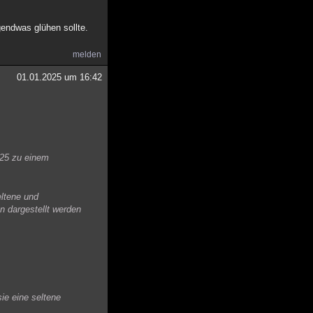
gendwas glühen sollte.
melden
01.01.2025 um 16:42
025 zu einem
eltene und
n dargestellt werden
ie eine seltene