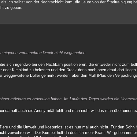
 als ich selbst von der Nachtschicht kam, die Leute von der Stadtreinigung 
cht zu geben.
en eigenen verursachten Dreck nicht wegmachen.
ie sich irgendwo bei den Nachbarn positionieren, die entweder nicht zum böl
er oder Kleinkind zu belasten und den Dreck dann noch oben drauf dort liegen
der weggeworfene Böller gemerkt werden, aber den Müll (Plus den Verpackun
ohner möchten es ordentlich haben. Im Laufe des Tages werden die Überreste
i da halt auch die Anonymität fehlt und man nicht will das man über einen tr
 Tiere und die Umwelt und kostenlos ist es nun mal auch nicht. Für den Sohn 
nicht verwehren will. Der Kumpel holt da deutlich mehr Kram. Wir gehen imme