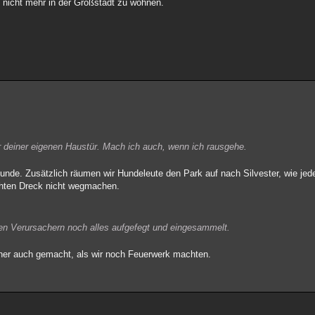
h, nicht mehr in der Großstadt zu wohnen.
r deiner eigenen Haustür. Mach ich auch, wenn ich rausgehe.
nde. Zusätzlich räumen wir Hundeleute den Park auf nach Silvester, wie jed
chten Dreck nicht wegmachen.
den Verursachern noch alles aufgefegt und eingesammelt.
üher auch gemacht, als wir noch Feuerwerk machten.