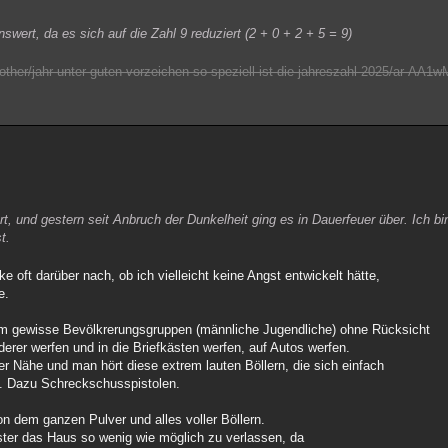
wert, da es sich auf die Zahl 9 reduziert (2 + 0 + 2 + 5 = 9)
ther/jahr-unter-guten-vorzeichen-so-speziell-ist-die-jahreszahl-2025/ar-AA1
rt, und gestern seit Anbruch der Dunkelheit ging es in Dauerfeuer über. Ich bi
t.
e oft darüber nach, ob ich vielleicht keine Angst entwickelt hätte,
e.
llem gewisse Bevölkrerungsgruppen (männliche Jugendliche) ohne Rücksicht
derer werfen und in die Briefkästen werfen, auf Autos werfen.
er Nähe und man hört diese extrem lauten Böllern, die sich einfach
rt. Dazu Schreckschusspistolen.
 dem ganzen Pulver und alles voller Böllern.
ster das Haus so wenig wie möglich zu verlassen, da