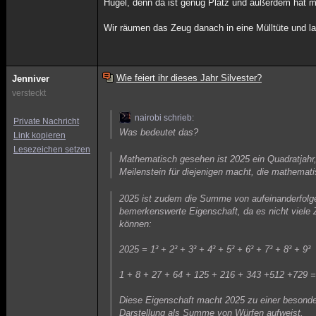
Hügel, denn da ist genug Platz und außerdem hat ma
Wir räumen das Zeug danach in eine Mülltüte und la
Wie feiert ihr dieses Jahr Silvester?
Jenniver
versteckt
nairobi schrieb:
Private Nachricht
Was bedeutet das?
Link kopieren
Lesezeichen setzen
Mathematisch gesehen ist 2025 ein Quadratjahr,
Meilenstein für diejenigen macht, die mathemat
2025 ist zudem die Summe von aufeinanderfolge
bemerkenswerte Eigenschaft, da es nicht viele 
können:
2025 = 1³ + 2³ + 3³ + 4³ + 5³ + 6³ + 7³ + 8³ + 9³
1 + 8 + 27 + 64 + 125 + 216 + 343 +512 +729 
Diese Eigenschaft macht 2025 zu einer besonder
Darstellung als Summe von Würfen aufweist.