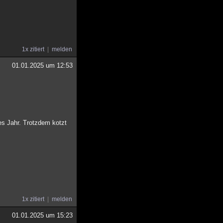
1x zitiert
melden
01.01.2025 um 12:53
es Jahr. Trotzdem kotzt
1x zitiert
melden
01.01.2025 um 15:23