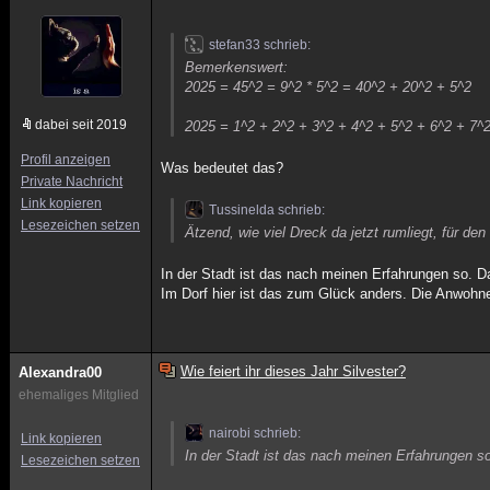
stefan33 schrieb:
Bemerkenswert:
2025 = 45^2 = 9^2 * 5^2 = 40^2 + 20^2 + 5^2
dabei seit 2019
2025 = 1^2 + 2^2 + 3^2 + 4^2 + 5^2 + 6^2 + 7^
Profil anzeigen
Was bedeutet das?
Private Nachricht
Link kopieren
Tussinelda schrieb:
Lesezeichen setzen
Ätzend, wie viel Dreck da jetzt rumliegt, für den
In der Stadt ist das nach meinen Erfahrungen so. D
Im Dorf hier ist das zum Glück anders. Die Anwohne
Wie feiert ihr dieses Jahr Silvester?
Alexandra00
ehemaliges Mitglied
nairobi schrieb:
Link kopieren
In der Stadt ist das nach meinen Erfahrungen so
Lesezeichen setzen